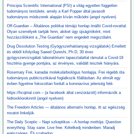
Principia Scientific International (PSI) a világ egyetlen független
tudományos testülete, amely a Karl Popper által javasolt
tudományos módszerek alapján kíván működni (angol nyelven)
Off-Guardian – Általános politikai témájú honlap önálló Covid-rovattal.
Olyan személyek tartják fenn, akiket úgy újságíróként, mint
hozzászólóként a „The Guardian” nem engedett megszólalni.
Drug Dissolution Testing (Gyógyszerhatóanyag vizsgálatok) Emellett
és ebből kifolyólag Saeed Qureshi, Ph.D, 30 éves
gyógyszervizsgálati laboratóriumi tapasztalattal rámutat a Covid-19
hisztéria gyenge pontjára, az érvényes, validált tesztek hiányára.
Rosemary Frei, kanadai molekulárbiológus honlapja. Frei régebb óta
tudományos publicisztikával foglalkozik főállásban. Az elmúlt egy
évben figyelme fokozottan fordult a koronavírus jelenség felé.
https://hcqtrial.com – (a facebook által cenzúrázott) információk a
hidroxiklorokinról (angol nyelven)
The Freedom Articles — általános alternatív honlap, itt az egészség
rovatot linkeljük.
The Daily Sceptic – Napi szkeptikus – A honlap mottója: Question
everything. Stay sane. Live free. Kételkedj mindenben. Maradj
egészséges. Élj szabadon.