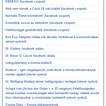
ÉBREDJ! (facebook csoport)
"Hatástalan és ártalmas."
Akik nem kérnek a Covid-19 vakcinából (facebook csoport)
Normális Életet követelünk! (facebook csoport)
Követeljük vissza az életünket! (facebook csoport)
Felelősséggel gondolkodók (facebook-csoport)
Bíró Éva Telegram-oldala sok aktuális fordítással a korona-témában
német nyelvből.
Dr. Gődény facebook oldala
Dr. Boros G. László facebook oldala
Linkgyűjtemény a korona-őrületről
Rubikon – igen megalapozott szakcikkek a természettudományok
minden ágából (német nyelvű)
Dr. Wolfgang Wodarg német tüdőgyógyász honlapja (német nyelvű)
Achgut.com (Achse des Guten = a JÓ tengelye) Felelősségteljes
német közéleti személyiségek által fenntartott honlap, többek között
friss információkal a víruskutatás területéről (német nyelvű)
Corona Doks – Korona dokumentumok