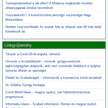
Egy évvel ezelőtt Robert F. Kennedy Jr. egészségügyi miniszter
Tumorproteinekkel a rák ellen? A Moderna megkezdte kísérleti
visszavonta a Gavi számára nyújtott, évi több száz millió dolláros
oltóanyagának klinikai tesztelését.
amerikai támogatást, hivatkozva a DTP-oltással összefüggésbe
hozható gyermekhalálesetekre.
Visszatekintő I. A kovid-hisztéria pénzügyi veszteségei Nagy-
Kennedy arra kérte a Gavi-t, hogy „állítsa vissza a közbizalmat, és
Britanniában
igazolja azt a 8 milliárd dollárt, amelyet Amerika 2001 óta nyújtott
Hirtelen csecsemőhalál: Az esetek fele az oltások után 48 órán belül
finanszírozásként”.
következik be.
Rubio külügyminiszter azonban most közölte, hogy - az afrikai
ebola-esetekre tekintettel - folytatják a Gavi finanszírozását. A
közbizalom Gavi általi visszaszerzéséről Rubio nem ejtett szót.
Linkgyűjtemény
2026.06.09. 24.hu: A 300 milliárdért beszerzett,
Tények a Covid-19-ről angolul, németül
használhatatlan lélegeztetőgépek tárolása eddig
Orvosok a tisztánlátásért – orvosok, gyógyszerészek,
2,3 milliárdba került
egészségügyben dolgozók, akik nem szeretnék feláldozni a nyájhoz
A kormány felülvizsgálja a koronavírus idején beszerzett
tartozás oltárán az igazságot
lélegeztetőgépek ügyét. A járvány alatt közel 300 milliárd forint
értékben szerzett be gépeket az Orbán-kormány annak ellenére,
Életért és Szabadságért – Információk a koronavírus körüli témákból
hogy a szakmai szervezetek világossá tették, hogy nincs elég
Dr. Gődény György honlapja
ember ennyi gép üzemeltetésére. A kormány felülvizsgálja az akkor
kötött szerződéseket, a vizsgálatot pedig a Külügyminisztérium
Covid World News – magyar nyelvű, sok háttérinformációval,
folytatja majd le, azonnali hatállyal.
prognózissal
A használhatatlan lélegeztetőgépek tárolása is horribilis összegbe
Informatia Libera – Szabad információ. Román és magyar nyelvű
került: több mint 2,3 milliárd forint volt eddig a raktárköltség.