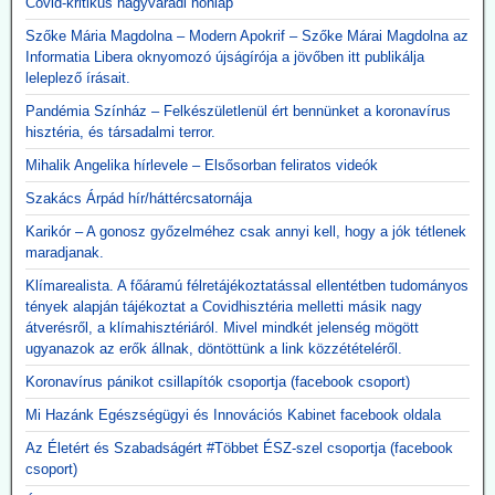
Covid-kritikus nagyváradi honlap
Közzétevő: Teljesen mellékes, hogy volt-e (van-e) elég ember ennyi
gép üzemeltetésére. A gépek használata kontraproduktív, nem
Szőke Mária Magdolna – Modern Apokrif – Szőke Márai Magdolna az
gyógyítja az influenzás beteget, hanem sietteti, elősegíti halálukat.
Informatia Libera oknyomozó újságírója a jövőben itt publikálja
Erre több bejegyzésben felhívtuk a figyelmet. Beszerzésük egy célt
leleplező írásait.
szolgált: a 120 milliárd lenyúlását. Ennyi volt a különbség a
Pandémia Színház – Felkészületlenül ért bennünket a koronavírus
gyárkapunál érvényes ár, és a magyar adófizető által kifizetett 300
hisztéria, és társadalmi terror.
milliárd között.
A gépek vásárlása emellett hozzájárult a pszichoterrorhoz, ami
Mihalik Angelika hírlevele – Elsősorban feliratos videók
aztán ahhoz vezetett, hogy az emberek önként sorba álltak, hogy
fölvehessék a génterápiás oltást.
Szakács Árpád hír/háttércsatornája
Karikór – A gonosz győzelméhez csak annyi kell, hogy a jók tétlenek
2026.05.12. JonFletwood.com: A Moderna
maradjanak.
megerősítette, hogy új mRNS-bázisú
Klímarealista. A főáramú félretájékoztatással ellentétben tudományos
influenzaoltása hatszor több súlyos mellékhatást
tények alapján tájékoztat a Covidhisztéria melletti másik nagy
okoz
átverésről, a klímahisztériáról. Mivel mindkét jelenség mögött
A New England Journal of Medicine által nemrég közzétett, 3. szintű
ugyanazok az erők állnak, döntöttünk a link közzétételéről.
tanulmány megerősítette, hogy a Moderna kísérleti mRNS-alapú
Koronavírus pánikot csillapítók csoportja (facebook csoport)
szezonális influenzaoltóanyaga, az mRNA-1010, a szokásos
influenzaoltásokhoz képest körülbelül hatszor gyakrabban okozott
Mi Hazánk Egészségügyi és Innovációs Kabinet facebook oldala
súlyos, rövid távú mellékhatásokat, miközben a tünetekkel járó,
Az Életért és Szabadságért #Többet ÉSZ-szel csoportja (facebook
PCR-rel igazolt influenzaszerű megbetegedések számának abszolút
csoport)
csökkenése kevesebb mint egy százalékpont volt.
Közzétevő: A szlogen az ellenkezőjére fordult.