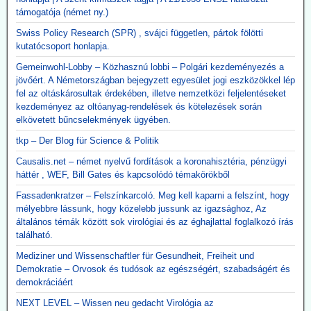
támogatója (német ny.)
Swiss Policy Research (SPR) , svájci független, pártok fölötti
kutatócsoport honlapja.
Gemeinwohl-Lobby – Közhasznú lobbi – Polgári kezdeményezés a
jövőért. A Németországban bejegyzett egyesület jogi eszközökkel lép
fel az oltáskárosultak érdekében, illetve nemzetközi feljelentéseket
kezdeményez az oltóanyag-rendelések és kötelezések során
elkövetett bűncselekmények ügyében.
tkp – Der Blog für Science & Politik
Causalis.net – német nyelvű fordítások a koronahisztéria, pénzügyi
háttér , WEF, Bill Gates és kapcsolódó témakörökből
Fassadenkratzer – Felszínkarcoló. Meg kell kaparni a felszínt, hogy
mélyebbre lássunk, hogy közelebb jussunk az igazsághoz, Az
általános témák között sok virológiai és az éghajlattal foglalkozó írás
található.
Mediziner und Wissenschaftler für Gesundheit, Freiheit und
Demokratie – Orvosok és tudósok az egészségért, szabadságért és
demokráciáért
NEXT LEVEL – Wissen neu gedacht Virológia az