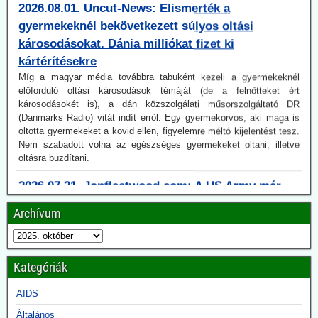
gyermekeknél bekövetkezett súlyos oltási
károsodásokat. Dánia milliókat fizet ki
kártérítésekre
Míg a magyar média továbbra tabuként kezeli a gyermekeknél
előforduló oltási károsodások témáját (de a felnőtteket ért
károsodásokét is), a dán közszolgálati műsorszolgáltató DR
(Danmarks Radio) vitát indít erről. Egy gyermekorvos, aki maga is
oltotta gyermekeket a kovid ellen, figyelemre méltó kijelentést tesz.
Nem szabadott volna az egészséges gyermekeket oltani, illetve
oltásra buzdítani.
2026.07.21. Jonfleetwood.com: A US Army már
2010-ben pandémiaképes koronavírusok után
kutatott.
Archívum
A Védelmi Fejlett Kutatási Projektek Ügynöksége (DARPA) 2010-
ben elindított egy kevéssé ismert programot azzal a kifejezett céllal,
hogy még megjelenésük előtt meghatározza a vírusok jövőbeli
genetikai összetételét, beleértve a még nem létező víruspopulációk
Kategóriák
mutációit, genomikus tulajdonságait és evolúciós útjait is.
AIDS
2026.07.08. Uncut News: Küszöbön a
pandémiaszerződés aláírása
Általános