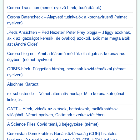
Corona Transition (német nyelvű hírek, tudósítások)
Corona Datencheck – Alapvető tudnivalók a koronavírusról (német
nyelven)
„Peds Ansichten – Ped Nézetei” Peter Frey blogja – „Higgy azoknak,
akik az igazságot keresik, de óvakodj azoktól, akik már megtalálták
azt (André Gide)”
Corona-blog.net. Amit a főáramú médiák elhallgatnak koronavírus
ügyben. (német nyelven)
ORBIS-hírek. Független hírblog, nemcsak kovid-témákkal (német
nyelven)
Alschner Klartext
reitschuster.de – Német alternatív honlap. Mi a korona kategóriát
linkeljük.
OATT – Hírek, videók az oltások, hatásfokok, mellékhatások
világából. Német nyelven, Oattmark szerkesztésében.
A Science Files Covid témájú bejegyzései (német)
Coronistan Demokratikus Banánköztársaság (CDB) hivatalos
honlapja | A szent klímaszék tagja | A 21/2030 ENSZ-határozat