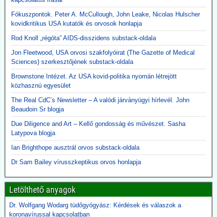
Fókuszpontok. Peter A. McCullough, John Leake, Nicolas Hulscher
kovidkritikus USA kutatók és orvosok honlapja
Rod Knoll „régóta” AIDS-disszidens substack-oldala
Jon Fleetwood, USA orvosi szakfolyóirat (The Gazette of Medical
Sciences) szerkesztőjének substack-oldala
Brownstone Intézet. Az USA kovid-politika nyomán létrejött
közhasznú egyesület
The Real CdC’s Newsletter – A valódi járványügyi hírlevél. John
Beaudoin Sr blogja
Due Diligence and Art – Kellő gondosság és művészet. Sasha
Latypova blogja
Ian Brighthope ausztrál orvos substack-oldala
Dr Sam Bailey vírusszkeptikus orvos honlapja
Letölthető anyagok
Dr. Wolfgang Wodarg tüdőgyógyász: Kérdések és válaszok a
koronavírussal kapcsolatban