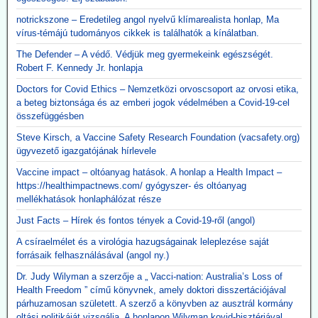
notrickszone – Eredetileg angol nyelvű klímarealista honlap, Ma
vírus-témájú tudományos cikkek is találhatók a kínálatban.
The Defender – A védő. Védjük meg gyermekeink egészségét.
Robert F. Kennedy Jr. honlapja
Doctors for Covid Ethics – Nemzetközi orvoscsoport az orvosi etika,
a beteg biztonsága és az emberi jogok védelmében a Covid-19-cel
összefüggésben
Steve Kirsch, a Vaccine Safety Research Foundation (vacsafety.org)
ügyvezető igazgatójának hírlevele
Vaccine impact – oltóanyag hatások. A honlap a Health Impact –
https://healthimpactnews.com/ gyógyszer- és oltóanyag
mellékhatások honlaphálózat része
Just Facts – Hírek és fontos tények a Covid-19-ről (angol)
A csíraelmélet és a virológia hazugságainak leleplezése saját
forrásaik felhasználásával (angol ny.)
Dr. Judy Wilyman a szerzője a „ Vacci-nation: Australia’s Loss of
Health Freedom ” című könyvnek, amely doktori disszertációjával
párhuzamosan született. A szerző a könyvben az ausztrál kormány
oltási politikáját vizsgálja. A honlapon Wilyman kovid-hisztériával