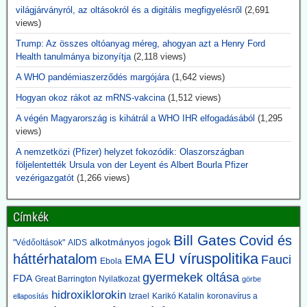
2026.06.14. uncutnews.ch: Tulsi Gabbard, USA
világjárványról, az oltásokról és a digitális megfigyelésről
(2,691
views)
Nemzeti Titkosszolgálat (ODNI) igazgató: 40
titkos virológia laboratórium Ukrajnában
Trump: Az összes oltóanyag méreg, ahogyan azt a Henry Ford
Health tanulmánya bizonyítja
(2,118 views)
Az Egyesült Államok világszerte több mint 120 laboratóriumot
támogatott több mint 30 országban – köztük több mint 40
A WHO pandémiaszerződés margójára
(1,642 views)
intézményt Ukrajnában. A nyilvánosságra hozott dokumentumokból
az is kiderül, hogy ezek a laboratóriumok rendkívül veszélyes
Hogyan okoz rákot az mRNS-vakcina
(1,512 views)
kórokozókkal dolgoztak, és az Egyesült Államok biológiai
A végén Magyarország is kihátrál a WHO IHR elfogadásából
(1,295
biztonsági feltételek mellett végzett tevékenységekre képezte ki az
views)
ukrán tudósokat.
Aki eddig ezt szóba hozta, megkapta jelzőjét: Alusipkás
A nemzetközi (Pfizer) helyzet fokozódik: Olaszországban
összeesküvés-teoretikus.
följelentették Ursula von der Leyent és Albert Bourla Pfizer
vezérigazgatót
(1,266 views)
2026.06.14. JonFleetwood.com: A CDC csöndben
beismeri, hogy a génszekvenálás önmagában
Címkék
nem bizonyítja a vírusátvitelt
A CDC a legújabb USA kanyaróesetek kapcsán csöndben beismeri,
Bill Gates
Covid és
alkotmányos jogok
"Védőoltások"
AIDS
hogy a génszekvenálás eredményei önmagukban nem tekinthetők
EU víruspolitika
háttérhatalom
EMA
Fauci
Ebola
elegendő bizonyítéknak a vírusátvitel mellett, mégha a genomok
gyermekek oltása
nagyon hasonlók is.
FDA
Great Barrington Nyilatkozat
görbe
Mint tudjuk, az összes korlátozó intézkedés egyedül a PCR-
hidroxiklorokin
Izrael
Karikó Katalin
koronavírus a
ellaposítás
teszteken nyugodott.