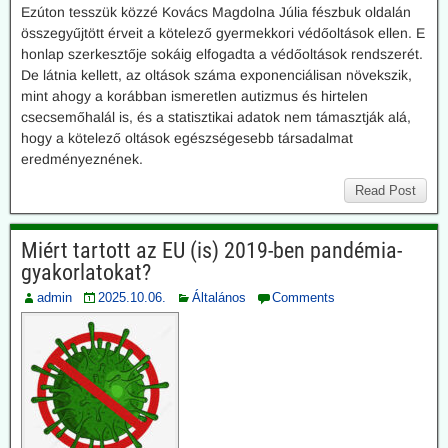
Ezúton tesszük közzé Kovács Magdolna Júlia fészbuk oldalán
összegyűjtött érveit a kötelező gyermekkori védőoltások ellen. E
honlap szerkesztője sokáig elfogadta a védőoltások rendszerét.
De látnia kellett, az oltások száma exponenciálisan növekszik,
mint ahogy a korábban ismeretlen autizmus és hirtelen
csecsemőhalál is, és a statisztikai adatok nem támasztják alá,
hogy a kötelező oltások egészségesebb társadalmat
eredményeznének.
Read Post
Miért tartott az EU (is) 2019-ben pandémia-
gyakorlatokat?
admin
2025.10.06.
Általános
Comments