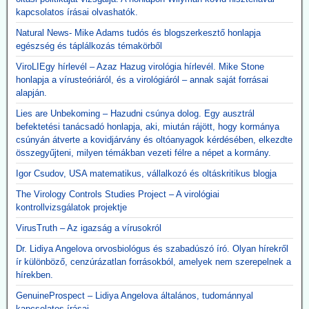
kapcsolatos írásai olvashatók.
Natural News- Mike Adams tudós és blogszerkesztő honlapja
egészség és táplálkozás témakörből
ViroLIEgy hírlevél – Azaz Hazug virológia hírlevél. Mike Stone
honlapja a vírusteóriáról, és a virológiáról – annak saját forrásai
alapján.
Lies are Unbekoming – Hazudni csúnya dolog. Egy ausztrál
befektetési tanácsadó honlapja, aki, miután rájött, hogy kormánya
csúnyán átverte a kovidjárvány és oltóanyagok kérdésében, elkezdte
összegyűjteni, milyen témákban vezeti félre a népet a kormány.
Igor Csudov, USA matematikus, vállalkozó és oltáskritikus blogja
The Virology Controls Studies Project – A virológiai
kontrollvizsgálatok projektje
VirusTruth – Az igazság a vírusokról
Dr. Lidiya Angelova orvosbiológus és szabadúszó író. Olyan hírekről
ír különböző, cenzúrázatlan forrásokból, amelyek nem szerepelnek a
hírekben.
GenuineProspect – Lidiya Angelova általános, tudománnyal
kapcsolatos írásai