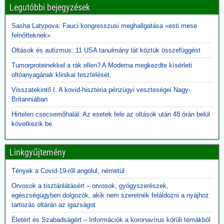
Legutóbbi bejegyzések
2026.06.10. JonFleetwood.com: Kennedy
beszüntette, Rubio külügyminiszter újra elindítja
Sasha Latypova: Fauci kongresszusi meghallgatása «esti mese
a Gavi finanszírozását
felnőtteknek»
Egy évvel ezelőtt Robert F. Kennedy Jr. egészségügyi miniszter
Oltások és autizmus: 11 USA tanulmány lát köztük összefüggést
visszavonta a Gavi számára nyújtott, évi több száz millió dolláros
amerikai támogatást, hivatkozva a DTP-oltással összefüggésbe
Tumorproteinekkel a rák ellen? A Moderna megkezdte kísérleti
hozható gyermekhalálesetekre.
oltóanyagának klinikai tesztelését.
Kennedy arra kérte a Gavi-t, hogy „állítsa vissza a közbizalmat, és
Visszatekintő I. A kovid-hisztéria pénzügyi veszteségei Nagy-
igazolja azt a 8 milliárd dollárt, amelyet Amerika 2001 óta nyújtott
Britanniában
finanszírozásként”.
Rubio külügyminiszter azonban most közölte, hogy - az afrikai
Hirtelen csecsemőhalál: Az esetek fele az oltások után 48 órán belül
ebola-esetekre tekintettel - folytatják a Gavi finanszírozását. A
következik be.
közbizalom Gavi általi visszaszerzéséről Rubio nem ejtett szót.
2026.06.09. 24.hu: A 300 milliárdért beszerzett,
Linkgyűjtemény
használhatatlan lélegeztetőgépek tárolása eddig
Tények a Covid-19-ről angolul, németül
2,3 milliárdba került
A kormány felülvizsgálja a koronavírus idején beszerzett
Orvosok a tisztánlátásért – orvosok, gyógyszerészek,
lélegeztetőgépek ügyét. A járvány alatt közel 300 milliárd forint
egészségügyben dolgozók, akik nem szeretnék feláldozni a nyájhoz
értékben szerzett be gépeket az Orbán-kormány annak ellenére,
tartozás oltárán az igazságot
hogy a szakmai szervezetek világossá tették, hogy nincs elég
Életért és Szabadságért – Információk a koronavírus körüli témákból
ember ennyi gép üzemeltetésére. A kormány felülvizsgálja az akkor