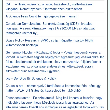
OATT – Hírek, videók az oltások, hatásfokok, mellékhatások
világából. Német nyelven, Oattmark szerkesztésében.
A Science Files Covid témájú bejegyzései (német)
Coronistan Demokratikus Banánköztársaság (CDB) hivatalos
honlapja | A szent klímaszék tagja | A 21/2030 ENSZ-határozat
támogatója (német ny.)
Swiss Policy Research (SPR) , svájci független, pártok fölötti
kutatócsoport honlapja.
Gemeinwohl-Lobby – Közhasznú lobbi – Polgári kezdeményezés a
jövőért. A Németországban bejegyzett egyesület jogi eszközökkel lép
fel az oltáskárosultak érdekében, illetve nemzetközi feljelentéseket
kezdeményez az oltóanyag-rendelések és kötelezések során
elkövetett bűncselekmények ügyében.
tkp – Der Blog für Science & Politik
Causalis.net – német nyelvű fordítások a koronahisztéria, pénzügyi
háttér , WEF, Bill Gates és kapcsolódó témakörökből
Fassadenkratzer – Felszínkarcoló. Meg kell kaparni a felszínt, hogy
mélyebbre lássunk, hogy közelebb jussunk az igazsághoz, Az
általános témák között sok virológiai és az éghajlattal foglalkozó írás