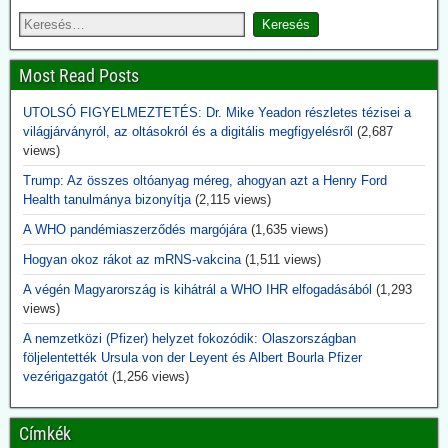
programját, hanem meghatározta a kutatás és fejlesztés irányát, pl.
az oltóanyag-fejlesztések területén. Evvel egyidejűleg az alapítvány
növelte részesedését a Curevac és Biontech oltóanyaggyártó
cégekben.
Most Read Posts
2026.06.14. uncutnews.ch: Tulsi Gabbard, USA
UTOLSÓ FIGYELMEZTETÉS: Dr. Mike Yeadon részletes tézisei a
Nemzeti Titkosszolgálat (ODNI) igazgató: 40
világjárványról, az oltásokról és a digitális megfigyelésről
(2,687
titkos virológia laboratórium Ukrajnában
views)
Az Egyesült Államok világszerte több mint 120 laboratóriumot
Trump: Az összes oltóanyag méreg, ahogyan azt a Henry Ford
támogatott több mint 30 országban – köztük több mint 40
Health tanulmánya bizonyítja
(2,115 views)
intézményt Ukrajnában. A nyilvánosságra hozott dokumentumokból
az is kiderül, hogy ezek a laboratóriumok rendkívül veszélyes
A WHO pandémiaszerződés margójára
(1,635 views)
kórokozókkal dolgoztak, és az Egyesült Államok biológiai
Hogyan okoz rákot az mRNS-vakcina
(1,511 views)
biztonsági feltételek mellett végzett tevékenységekre képezte ki az
ukrán tudósokat.
A végén Magyarország is kihátrál a WHO IHR elfogadásából
(1,293
Aki eddig ezt szóba hozta, megkapta jelzőjét: Alusipkás
views)
összeesküvés-teoretikus.
A nemzetközi (Pfizer) helyzet fokozódik: Olaszországban
2026.06.14. JonFleetwood.com: A CDC csöndben
följelentették Ursula von der Leyent és Albert Bourla Pfizer
vezérigazgatót
(1,256 views)
beismeri, hogy a génszekvenálás önmagában
nem bizonyítja a vírusátvitelt
Címkék
A CDC a legújabb USA kanyaróesetek kapcsán csöndben beismeri,