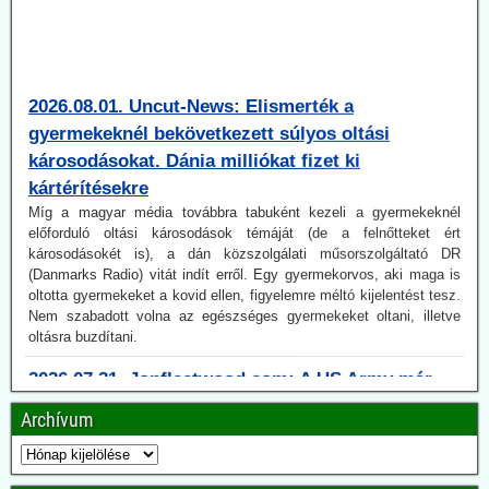
2026.08.01. Uncut-News: Elismerték a
gyermekeknél bekövetkezett súlyos oltási
károsodásokat. Dánia milliókat fizet ki
kártérítésekre
Míg a magyar média továbbra tabuként kezeli a gyermekeknél
előforduló oltási károsodások témáját (de a felnőtteket ért
károsodásokét is), a dán közszolgálati műsorszolgáltató DR
(Danmarks Radio) vitát indít erről. Egy gyermekorvos, aki maga is
oltotta gyermekeket a kovid ellen, figyelemre méltó kijelentést tesz.
Nem szabadott volna az egészséges gyermekeket oltani, illetve
oltásra buzdítani.
2026.07.21. Jonfleetwood.com: A US Army már
2010-ben pandémiaképes koronavírusok után
kutatott.
Archívum
A Védelmi Fejlett Kutatási Projektek Ügynöksége (DARPA) 2010-
ben elindított egy kevéssé ismert programot azzal a kifejezett céllal,
hogy még megjelenésük előtt meghatározza a vírusok jövőbeli
genetikai összetételét, beleértve a még nem létező víruspopulációk