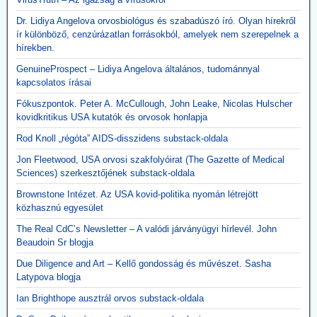
Dr. Lidiya Angelova orvosbiológus és szabadúszó író. Olyan hírekről
ír különböző, cenzúrázatlan forrásokból, amelyek nem szerepelnek a
hírekben.
GenuineProspect – Lidiya Angelova általános, tudománnyal
kapcsolatos írásai
Fókuszpontok. Peter A. McCullough, John Leake, Nicolas Hulscher
kovidkritikus USA kutatók és orvosok honlapja
Rod Knoll „régóta” AIDS-disszidens substack-oldala
Jon Fleetwood, USA orvosi szakfolyóirat (The Gazette of Medical
Sciences) szerkesztőjének substack-oldala
Brownstone Intézet. Az USA kovid-politika nyomán létrejött
közhasznú egyesület
The Real CdC’s Newsletter – A valódi járványügyi hírlevél. John
Beaudoin Sr blogja
Due Diligence and Art – Kellő gondosság és művészet. Sasha
Latypova blogja
Ian Brighthope ausztrál orvos substack-oldala