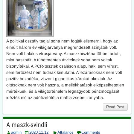
A politikai osztály tagjai soha nem fogják elismerni, hogy az
elmúlt három év világjárványa megrendezett színjáték volt.
Nem volt halálos vírusjárvány. A maszkhisztéria többet ártott,
mint használt. A tünetmentes átvitelnek soha nem voltak
bizonyítékai. A PCR-tesztek csaláson alapulnak, sem vírust,
sem fertőzést nem tudnak kimutatni. A lezárásoknak nem volt
pozitív hozadéka, viszont gigantikus károkat okoztak. Az
oltásoknak nem volt haszna, a mellékhatások elképzelhetetlen
mértékűek, és a világtörténelem legnagyobb pénzmozgását
idézték elő az adófizetőtől a maffia zsebei irányába.
Read Post
A maszk-svindli
admin
2020.11.12.
Általános
Comments