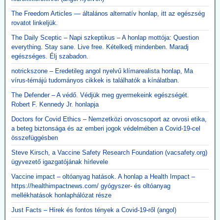
The Freedom Articles — általános alternatív honlap, itt az egészség
rovatot linkeljük.
The Daily Sceptic – Napi szkeptikus – A honlap mottója: Question
everything. Stay sane. Live free. Kételkedj mindenben. Maradj
egészséges. Élj szabadon.
notrickszone – Eredetileg angol nyelvű klímarealista honlap, Ma
vírus-témájú tudományos cikkek is találhatók a kínálatban.
The Defender – A védő. Védjük meg gyermekeink egészségét.
Robert F. Kennedy Jr. honlapja
Doctors for Covid Ethics – Nemzetközi orvoscsoport az orvosi etika,
a beteg biztonsága és az emberi jogok védelmében a Covid-19-cel
összefüggésben
Steve Kirsch, a Vaccine Safety Research Foundation (vacsafety.org)
ügyvezető igazgatójának hírlevele
Vaccine impact – oltóanyag hatások. A honlap a Health Impact –
https://healthimpactnews.com/ gyógyszer- és oltóanyag
mellékhatások honlaphálózat része
Just Facts – Hírek és fontos tények a Covid-19-ről (angol)