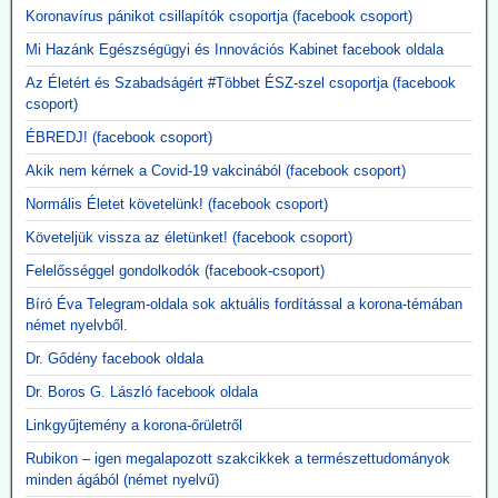
influenzaoltásokhoz képest körülbelül hatszor gyakrabban okozott
Koronavírus pánikot csillapítók csoportja (facebook csoport)
súlyos, rövid távú mellékhatásokat, miközben a tünetekkel járó,
Mi Hazánk Egészségügyi és Innovációs Kabinet facebook oldala
PCR-rel igazolt influenzaszerű megbetegedések számának abszolút
csökkenése kevesebb mint egy százalékpont volt.
Az Életért és Szabadságért #Többet ÉSZ-szel csoportja (facebook
Közzétevő: A szlogen az ellenkezőjére fordult.
csoport)
"Hatástalan és ártalmas."
ÉBREDJ! (facebook csoport)
Akik nem kérnek a Covid-19 vakcinából (facebook csoport)
Normális Életet követelünk! (facebook csoport)
Követeljük vissza az életünket! (facebook csoport)
Felelősséggel gondolkodók (facebook-csoport)
Bíró Éva Telegram-oldala sok aktuális fordítással a korona-témában
német nyelvből.
Dr. Gődény facebook oldala
Dr. Boros G. László facebook oldala
Linkgyűjtemény a korona-őrületről
Rubikon – igen megalapozott szakcikkek a természettudományok
minden ágából (német nyelvű)