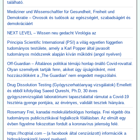
található.
Mediziner und Wissenschaftler für Gesundheit, Freiheit und
Demokratie – Orvosok és tudósok az egészségért, szabadságért és
demokráciáért
NEXT LEVEL – Wissen neu gedacht Virológia az
Principia Scientific International (PSI) a világ egyetlen független
tudományos testülete, amely a Karl Popper által javasolt
tudományos módszerek alapján kíván működni (angol nyelven)
Off-Guardian – Általános politikai témájú honlap önálló Covid-rovattal.
Olyan személyek tartják fenn, akiket úgy újságíróként, mint
hozzászólóként a „The Guardian” nem engedett megszólalni.
Drug Dissolution Testing (Gyógyszerhatóanyag vizsgálatok) Emellett
és ebből kifolyólag Saeed Qureshi, Ph.D, 30 éves
gyógyszervizsgálati laboratóriumi tapasztalattal rámutat a Covid-19
hisztéria gyenge pontjára, az érvényes, validált tesztek hiányára.
Rosemary Frei, kanadai molekulárbiológus honlapja. Frei régebb óta
tudományos publicisztikával foglalkozik főállásban. Az elmúlt egy
évben figyelme fokozottan fordult a koronavírus jelenség felé.
https://hcqtrial.com – (a facebook által cenzúrázott) információk a
hidroxiklorokinról (angol nyelven)