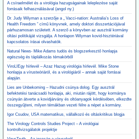
A csíraelmélet és a virológia hazugságainak leleplezése saját
forrásaik felhasználásával (angol ny.)
Dr. Judy Wilyman a szerzője a „ Vacci-nation: Australia’s Loss of
Health Freedom ” című könyvnek, amely doktori disszertációjával
párhuzamosan született. A szerző a könyvben az ausztrál kormány
oltási politikáját vizsgálja. A honlapon Wilyman kovid-hisztériával
kapcsolatos írásai olvashatók.
Natural News- Mike Adams tudós és blogszerkesztő honlapja
egészség és táplálkozás témakörből
ViroLIEgy hírlevél – Azaz Hazug virológia hírlevél. Mike Stone
honlapja a vírusteóriáról, és a virológiáról – annak saját forrásai
alapján.
Lies are Unbekoming – Hazudni csúnya dolog. Egy ausztrál
befektetési tanácsadó honlapja, aki, miután rájött, hogy kormánya
csúnyán átverte a kovidjárvány és oltóanyagok kérdésében, elkezdte
összegyűjteni, milyen témákban vezeti félre a népet a kormány.
Igor Csudov, USA matematikus, vállalkozó és oltáskritikus blogja
The Virology Controls Studies Project – A virológiai
kontrollvizsgálatok projektje
VirusTruth – Az igazság a vírusokról