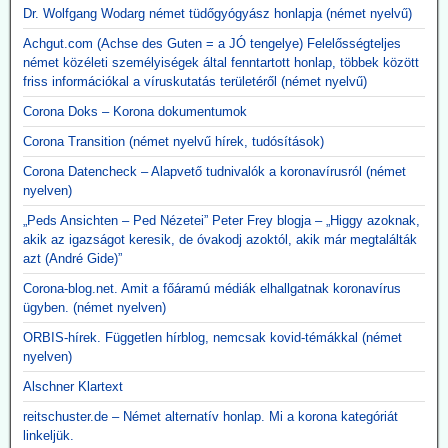
Dr. Wolfgang Wodarg német tüdőgyógyász honlapja (német nyelvű)
Achgut.com (Achse des Guten = a JÓ tengelye) Felelősségteljes
német közéleti személyiségek által fenntartott honlap, többek között
friss információkal a víruskutatás területéről (német nyelvű)
Corona Doks – Korona dokumentumok
Corona Transition (német nyelvű hírek, tudósítások)
Corona Datencheck – Alapvető tudnivalók a koronavírusról (német
nyelven)
„Peds Ansichten – Ped Nézetei” Peter Frey blogja – „Higgy azoknak,
akik az igazságot keresik, de óvakodj azoktól, akik már megtalálták
azt (André Gide)”
Corona-blog.net. Amit a főáramú médiák elhallgatnak koronavírus
ügyben. (német nyelven)
ORBIS-hírek. Független hírblog, nemcsak kovid-témákkal (német
nyelven)
Alschner Klartext
reitschuster.de – Német alternatív honlap. Mi a korona kategóriát
linkeljük.