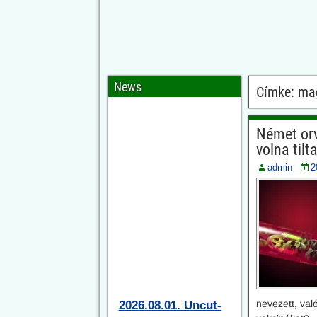
News
Címke:
ma
Német orv
volna til
admin
2
2026.08.01. Uncut-
News: Elismerték a
nevezett, val
gyermekeknél