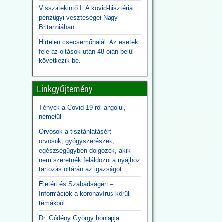
Visszatekintő I. A kovid-hisztéria
pénzügyi veszteségei Nagy-
Britanniában
Hirtelen csecsemőhalál: Az esetek
fele az oltások után 48 órán belül
következik be.
Linkgyűjtemény
Tények a Covid-19-ről angolul,
németül
Orvosok a tisztánlátásért –
orvosok, gyógyszerészek,
egészségügyben dolgozók, akik
nem szeretnék feláldozni a nyájhoz
tartozás oltárán az igazságot
Életért és Szabadságért –
Információk a koronavírus körüli
témákból
Dr. Gődény György honlapja