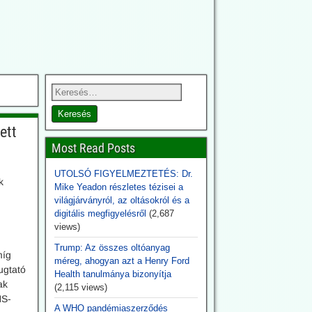
ett
Most Read Posts
UTOLSÓ FIGYELMEZTETÉS: Dr.
k
Mike Yeadon részletes tézisei a
világjárványról, az oltásokról és a
digitális megfigyelésről
(2,687
views)
Trump: Az összes oltóanyag
míg
méreg, ahogyan azt a Henry Ford
ugtató
Health tanulmánya bizonyítja
ak
(2,115 views)
NS-
A WHO pandémiaszerződés