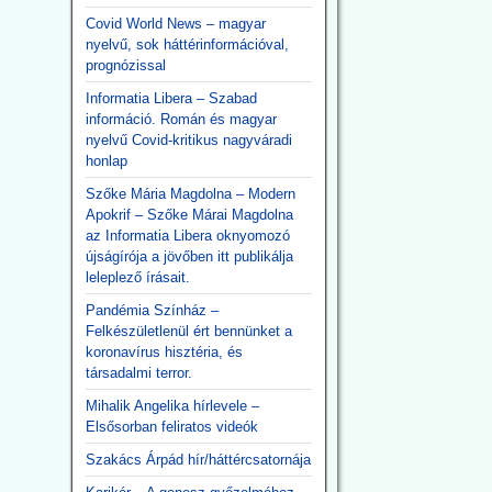
Covid World News – magyar
nyelvű, sok háttérinformációval,
prognózissal
Informatia Libera – Szabad
információ. Román és magyar
nyelvű Covid-kritikus nagyváradi
honlap
Szőke Mária Magdolna – Modern
Apokrif – Szőke Márai Magdolna
az Informatia Libera oknyomozó
újságírója a jövőben itt publikálja
leleplező írásait.
Pandémia Színház –
Felkészületlenül ért bennünket a
koronavírus hisztéria, és
társadalmi terror.
Mihalik Angelika hírlevele –
Elsősorban feliratos videók
Szakács Árpád hír/háttércsatornája