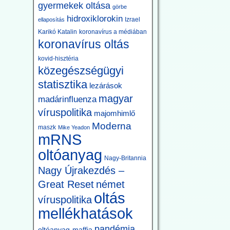
gyermekek oltása
görbe
hidroxiklorokin
Izrael
ellaposítás
Karikó Katalin
koronavírus a médiában
koronavírus oltás
kovid-hisztéria
közegészségügyi
statisztika
lezárások
magyar
madárinfluenza
víruspolitika
majomhimlő
Moderna
maszk
Mike Yeadon
mRNS
oltóanyag
Nagy-Britannia
Nagy Újrakezdés –
Great Reset
német
oltás
víruspolitika
mellékhatások
pandémia
oltóanyag-maffia