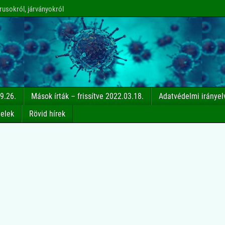
rusokról, járványokról
9.26.
Mások írták – frissítve 2022.03.18.
Adatvédelmi irányel
telek
Rövid hírek