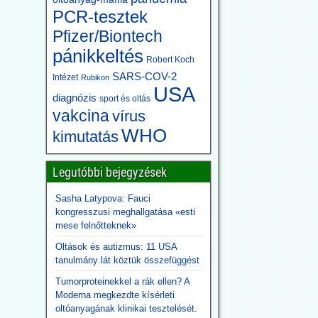
PCR-tesztek
Pfizer/Biontech
pánikkeltés
Robert Koch
SARS-COV-2
Intézet
Rubikon
USA
diagnózis
sport és oltás
vakcina
vírus
WHO
kimutatás
Legutóbbi bejegyzések
Sasha Latypova: Fauci
kongresszusi meghallgatása «esti
mese felnőtteknek»
Oltások és autizmus: 11 USA
tanulmány lát köztük összefüggést
Tumorproteinekkel a rák ellen? A
Moderna megkezdte kísérleti
oltóanyagának klinikai tesztelését.