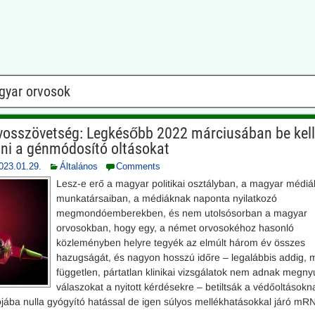
gyar orvosok
osszövetség: Legkésőbb 2022 márciusában be kell
tani a génmódosító oltásokat
023.01.29.
Általános
Comments
Lesz-e erő a magyar politikai osztályban, a magyar médiá
munkatársaiban, a médiáknak naponta nyilatkozó
megmondóemberekben, és nem utolsósorban a magyar
orvosokban, hogy egy, a német orvosokéhoz hasonló
közleményben helyre tegyék az elmúlt három év összes
hazugságát, és nagyon hosszú időre – legalábbis addig, 
független, pártatlan klinikai vizsgálatok nem adnak megny
válaszokat a nyitott kérdésekre – betiltsák a védőoltásokn
ójába nulla gyógyító hatással de igen súlyos mellékhatásokkal járó mR