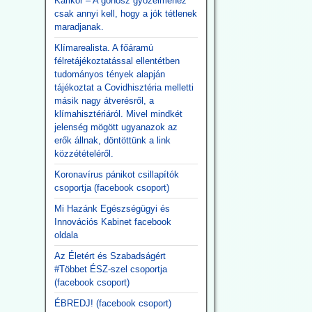
Karikór – A gonosz győzelméhez
csak annyi kell, hogy a jók tétlenek
maradjanak.
Klímarealista. A főáramú
félretájékoztatással ellentétben
tudományos tények alapján
tájékoztat a Covidhisztéria melletti
másik nagy átverésről, a
klímahisztériáról. Mivel mindkét
jelenség mögött ugyanazok az
erők állnak, döntöttünk a link
közzétételéről.
Koronavírus pánikot csillapítók
csoportja (facebook csoport)
Mi Hazánk Egészségügyi és
Innovációs Kabinet facebook
oldala
Az Életért és Szabadságért
#Többet ÉSZ-szel csoportja
(facebook csoport)
ÉBREDJ! (facebook csoport)