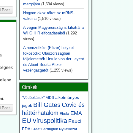
margójára
(1,634 views)
 Post
Hogyan okoz rákot az mRNS-
vakcina
(1,510 views)
A végén Magyarország is kihátrál a
WHO IHR elfogadásából
(1,292
views)
A nemzetközi (Pfizer) helyzet
fokozódik: Olaszországban
a
följelentették Ursula von der Leyent
i
és Albert Bourla Pfizer
tségnek
vezérigazgatót
(1,255 views)
ellene
Címkék
alkotmányos
"Védőoltások"
AIDS
ni.
Bill Gates
Covid és
jogok
 Post
háttérhatalom
EMA
Ebola
EU víruspolitika
Fauci
FDA
Great Barrington Nyilatkozat