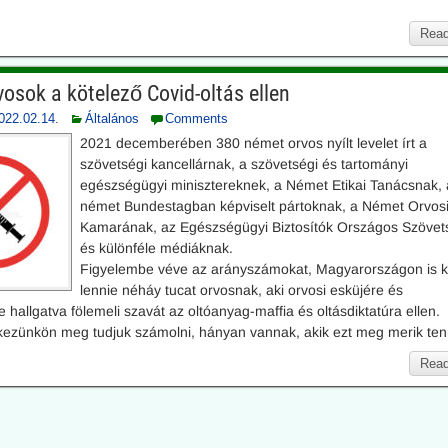
Read
osok a kötelező Covid-oltás ellen
022.02.14.
Általános
Comments
2021 decemberében 380 német orvos nyílt levelet írt a
szövetségi kancellárnak, a szövetségi és tartományi
egészségügyi minisztereknek, a Német Etikai Tanácsnak, 
német Bundestagban képviselt pártoknak, a Német Orvos
Kamarának, az Egészségügyi Biztosítók Országos Szöve
és különféle médiáknak.
Figyelembe véve az arányszámokat, Magyarországon is k
lennie néháy tucat orvosnak, aki orvosi esküjére és
e hallgatva fölemeli szavát az oltóanyag-maffia és oltásdiktatúra ellen.
 kezünkön meg tudjuk számolni, hányan vannak, akik ezt meg merik ten
Read