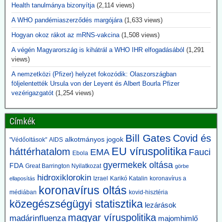
az is kiderül, hogy ezek a laboratóriumok rendkívül veszélyes
Health tanulmánya bizonyítja
(2,114 views)
kórokozókkal dolgoztak, és az Egyesült Államok biológiai
A WHO pandémiaszerződés margójára
(1,633 views)
biztonsági feltételek mellett végzett tevékenységekre képezte ki az
ukrán tudósokat.
Hogyan okoz rákot az mRNS-vakcina
(1,508 views)
Aki eddig ezt szóba hozta, megkapta jelzőjét: Alusipkás
összeesküvés-teoretikus.
A végén Magyarország is kihátrál a WHO IHR elfogadásából
(1,291
views)
2026.06.14. JonFleetwood.com: A CDC csöndben
A nemzetközi (Pfizer) helyzet fokozódik: Olaszországban
beismeri, hogy a génszekvenálás önmagában
följelentették Ursula von der Leyent és Albert Bourla Pfizer
nem bizonyítja a vírusátvitelt
vezérigazgatót
(1,254 views)
A CDC a legújabb USA kanyaróesetek kapcsán csöndben beismeri,
hogy a génszekvenálás eredményei önmagukban nem tekinthetők
Címkék
elegendő bizonyítéknak a vírusátvitel mellett, mégha a genomok
nagyon hasonlók is.
Bill Gates
Covid és
alkotmányos jogok
"Védőoltások"
AIDS
Mint tudjuk, az összes korlátozó intézkedés egyedül a PCR-
EU víruspolitika
háttérhatalom
EMA
Fauci
teszteken nyugodott.
Ebola
gyermekek oltása
FDA
Great Barrington Nyilatkozat
görbe
2026.06.12. unorthodoxy.substack.com: Amikor
hidroxiklorokin
Izrael
Karikó Katalin
koronavírus a
ellaposítás
megváltoztatták a járványos gyermekbénulás
koronavírus oltás
médiában
kovid-hisztéria
definícióját, hirtelen eltűnt a betegség. Érdekes,
közegészségügyi statisztika
lezárások
ez pont egybeesett az oltások bevezetésével.
magyar víruspolitika
madárinfluenza
majomhimlő
A történet arról szól, hogy mi történt a definícióval 1955-ben, abban