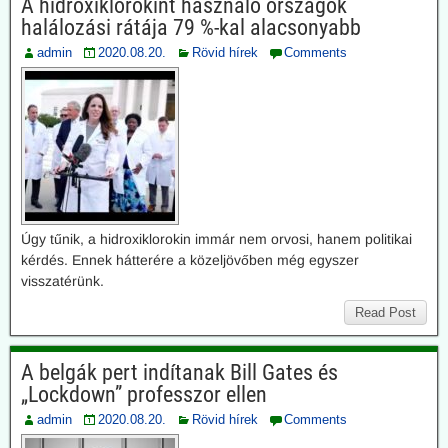
A hidroxiklorokint használó országok
halálozási rátája 79 %-kal alacsonyabb
admin
2020.08.20.
Rövid hírek
Comments
Úgy tűnik, a hidroxiklorokin immár nem orvosi, hanem politikai
kérdés. Ennek hátterére a közeljövőben még egyszer
visszatérünk.
Read Post
A belgák pert indítanak Bill Gates és
„Lockdown” professzor ellen
admin
2020.08.20.
Rövid hírek
Comments