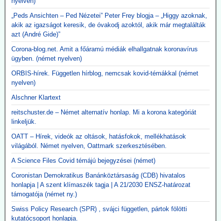
nyelven)
„Peds Ansichten – Ped Nézetei” Peter Frey blogja – „Higgy azoknak,
akik az igazságot keresik, de óvakodj azoktól, akik már megtalálták
azt (André Gide)”
Corona-blog.net. Amit a főáramú médiák elhallgatnak koronavírus
ügyben. (német nyelven)
ORBIS-hírek. Független hírblog, nemcsak kovid-témákkal (német
nyelven)
Alschner Klartext
reitschuster.de – Német alternatív honlap. Mi a korona kategóriát
linkeljük.
OATT – Hírek, videók az oltások, hatásfokok, mellékhatások
világából. Német nyelven, Oattmark szerkesztésében.
A Science Files Covid témájú bejegyzései (német)
Coronistan Demokratikus Banánköztársaság (CDB) hivatalos
honlapja | A szent klímaszék tagja | A 21/2030 ENSZ-határozat
támogatója (német ny.)
Swiss Policy Research (SPR) , svájci független, pártok fölötti
kutatócsoport honlapja.