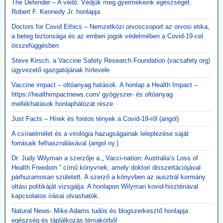
The Defender – A védő. Védjük meg gyermekeink egészségét.
Robert F. Kennedy Jr. honlapja
Doctors for Covid Ethics – Nemzetközi orvoscsoport az orvosi etika,
a beteg biztonsága és az emberi jogok védelmében a Covid-19-cel
összefüggésben
Steve Kirsch, a Vaccine Safety Research Foundation (vacsafety.org)
ügyvezető igazgatójának hírlevele
Vaccine impact – oltóanyag hatások. A honlap a Health Impact –
https://healthimpactnews.com/ gyógyszer- és oltóanyag
mellékhatások honlaphálózat része
Just Facts – Hírek és fontos tények a Covid-19-ről (angol)
A csíraelmélet és a virológia hazugságainak leleplezése saját
forrásaik felhasználásával (angol ny.)
Dr. Judy Wilyman a szerzője a „ Vacci-nation: Australia’s Loss of
Health Freedom ” című könyvnek, amely doktori disszertációjával
párhuzamosan született. A szerző a könyvben az ausztrál kormány
oltási politikáját vizsgálja. A honlapon Wilyman kovid-hisztériával
kapcsolatos írásai olvashatók.
Natural News- Mike Adams tudós és blogszerkesztő honlapja
egészség és táplálkozás témakörből