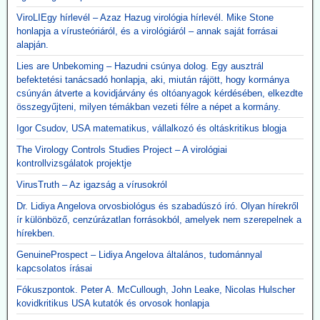
ViroLIEgy hírlevél – Azaz Hazug virológia hírlevél. Mike Stone
honlapja a vírusteóriáról, és a virológiáról – annak saját forrásai
alapján.
Lies are Unbekoming – Hazudni csúnya dolog. Egy ausztrál
befektetési tanácsadó honlapja, aki, miután rájött, hogy kormánya
csúnyán átverte a kovidjárvány és oltóanyagok kérdésében, elkezdte
összegyűjteni, milyen témákban vezeti félre a népet a kormány.
Igor Csudov, USA matematikus, vállalkozó és oltáskritikus blogja
The Virology Controls Studies Project – A virológiai
kontrollvizsgálatok projektje
VirusTruth – Az igazság a vírusokról
Dr. Lidiya Angelova orvosbiológus és szabadúszó író. Olyan hírekről
ír különböző, cenzúrázatlan forrásokból, amelyek nem szerepelnek a
hírekben.
GenuineProspect – Lidiya Angelova általános, tudománnyal
kapcsolatos írásai
Fókuszpontok. Peter A. McCullough, John Leake, Nicolas Hulscher
kovidkritikus USA kutatók és orvosok honlapja