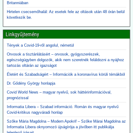
Britanniában
ebola-esetekre tekintettel - folytatják a Gavi finanszírozását. A
közbizalom Gavi általi visszaszerzéséről Rubio nem ejtett szót.
Hirtelen csecsemőhalál: Az esetek fele az oltások után 48 órán belül
következik be.
2026.06.09. 24.hu: A 300 milliárdért beszerzett,
használhatatlan lélegeztetőgépek tárolása eddig
Linkgyűjtemény
2,3 milliárdba került
A kormány felülvizsgálja a koronavírus idején beszerzett
Tények a Covid-19-ről angolul, németül
lélegeztetőgépek ügyét. A járvány alatt közel 300 milliárd forint
Orvosok a tisztánlátásért – orvosok, gyógyszerészek,
értékben szerzett be gépeket az Orbán-kormány annak ellenére,
egészségügyben dolgozók, akik nem szeretnék feláldozni a nyájhoz
hogy a szakmai szervezetek világossá tették, hogy nincs elég
tartozás oltárán az igazságot
ember ennyi gép üzemeltetésére. A kormány felülvizsgálja az akkor
kötött szerződéseket, a vizsgálatot pedig a Külügyminisztérium
Életért és Szabadságért – Információk a koronavírus körüli témákból
folytatja majd le, azonnali hatállyal.
Dr. Gődény György honlapja
A használhatatlan lélegeztetőgépek tárolása is horribilis összegbe
került: több mint 2,3 milliárd forint volt eddig a raktárköltség.
Covid World News – magyar nyelvű, sok háttérinformációval,
Közzétevő: Teljesen mellékes, hogy volt-e (van-e) elég ember ennyi
prognózissal
gép üzemeltetésére. A gépek használata kontraproduktív, nem
gyógyítja az influenzás beteget, hanem sietteti, elősegíti halálukat.
Informatia Libera – Szabad információ. Román és magyar nyelvű
Erre több bejegyzésben felhívtuk a figyelmet. Beszerzésük egy célt
Covid-kritikus nagyváradi honlap
szolgált: a 120 milliárd lenyúlását. Ennyi volt a különbség a
Szőke Mária Magdolna – Modern Apokrif – Szőke Márai Magdolna az
gyárkapunál érvényes ár, és a magyar adófizető által kifizetett 300
Informatia Libera oknyomozó újságírója a jövőben itt publikálja
milliárd között.
leleplező írásait.