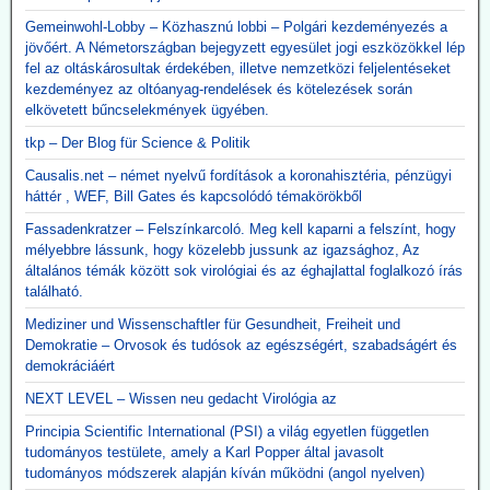
Gemeinwohl-Lobby – Közhasznú lobbi – Polgári kezdeményezés a
jövőért. A Németországban bejegyzett egyesület jogi eszközökkel lép
fel az oltáskárosultak érdekében, illetve nemzetközi feljelentéseket
kezdeményez az oltóanyag-rendelések és kötelezések során
elkövetett bűncselekmények ügyében.
tkp – Der Blog für Science & Politik
Causalis.net – német nyelvű fordítások a koronahisztéria, pénzügyi
háttér , WEF, Bill Gates és kapcsolódó témakörökből
Fassadenkratzer – Felszínkarcoló. Meg kell kaparni a felszínt, hogy
mélyebbre lássunk, hogy közelebb jussunk az igazsághoz, Az
általános témák között sok virológiai és az éghajlattal foglalkozó írás
található.
Mediziner und Wissenschaftler für Gesundheit, Freiheit und
Demokratie – Orvosok és tudósok az egészségért, szabadságért és
demokráciáért
NEXT LEVEL – Wissen neu gedacht Virológia az
Principia Scientific International (PSI) a világ egyetlen független
tudományos testülete, amely a Karl Popper által javasolt
tudományos módszerek alapján kíván működni (angol nyelven)