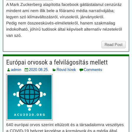
A Mark Zuckerberg alapította facebook gátlástalanul cenzúráz
mindent ami nem illik bele a főáramú média narratívájába;
legyen szó klímaváltozásról, vírusokról, járványokról.
Pedig nem összeesküvés-elméletekről, hanem szakmailag
indokolható, jóhírű tudósok által képviselt alternatív nézetekről
van szó.
Read Post
Európai orvosok a felvilágosítás mellett
admin
2020.08.25.
Rövid hírek
Comments
640 európai orvos szerint eltúlzott és a társadalomra veszélyes
a COVID-19 helyzet kezelése a kormányok és a média által.