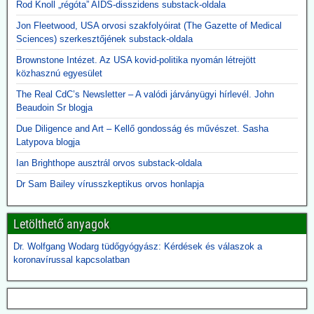
Rod Knoll „régóta” AIDS-disszidens substack-oldala
Jon Fleetwood, USA orvosi szakfolyóirat (The Gazette of Medical
Sciences) szerkesztőjének substack-oldala
Brownstone Intézet. Az USA kovid-politika nyomán létrejött
közhasznú egyesület
The Real CdC’s Newsletter – A valódi járványügyi hírlevél. John
Beaudoin Sr blogja
Due Diligence and Art – Kellő gondosság és művészet. Sasha
Latypova blogja
Ian Brighthope ausztrál orvos substack-oldala
Dr Sam Bailey vírusszkeptikus orvos honlapja
Letölthető anyagok
Dr. Wolfgang Wodarg tüdőgyógyász: Kérdések és válaszok a
koronavírussal kapcsolatban