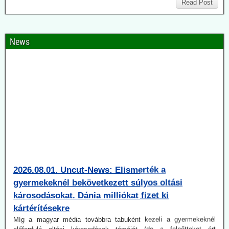
Read Post
News
2026.08.01. Uncut-News: Elismerték a
gyermekeknél bekövetkezett súlyos oltási
károsodásokat. Dánia milliókat fizet ki
kártérítésekre
Míg a magyar média továbbra tabuként kezeli a gyermekeknél
előforduló oltási károsodások témáját (de a felnőtteket ért
károsodásokét is), a dán közszolgálati műsorszolgáltató DR
(Danmarks Radio) vitát indít erről. Egy gyermekorvos, aki maga is