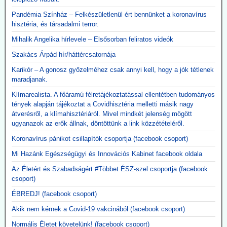
A gépek vásárlása emellett hozzájárult a pszichoterrorhoz, ami
aztán ahhoz vezetett, hogy az emberek önként sorba álltak, hogy
Pandémia Színház – Felkészületlenül ért bennünket a koronavírus
fölvehessék a génterápiás oltást.
hisztéria, és társadalmi terror.
Mihalik Angelika hírlevele – Elsősorban feliratos videók
2026.05.12. JonFletwood.com: A Moderna
megerősítette, hogy új mRNS-bázisú
Szakács Árpád hír/háttércsatornája
influenzaoltása hatszor több súlyos mellékhatást
Karikór – A gonosz győzelméhez csak annyi kell, hogy a jók tétlenek
okoz
maradjanak.
A New England Journal of Medicine által nemrég közzétett, 3. szintű
Klímarealista. A főáramú félretájékoztatással ellentétben tudományos
tanulmány megerősítette, hogy a Moderna kísérleti mRNS-alapú
tények alapján tájékoztat a Covidhisztéria melletti másik nagy
szezonális influenzaoltóanyaga, az mRNA-1010, a szokásos
átverésről, a klímahisztériáról. Mivel mindkét jelenség mögött
influenzaoltásokhoz képest körülbelül hatszor gyakrabban okozott
ugyanazok az erők állnak, döntöttünk a link közzétételéről.
súlyos, rövid távú mellékhatásokat, miközben a tünetekkel járó,
PCR-rel igazolt influenzaszerű megbetegedések számának abszolút
Koronavírus pánikot csillapítók csoportja (facebook csoport)
csökkenése kevesebb mint egy százalékpont volt.
Mi Hazánk Egészségügyi és Innovációs Kabinet facebook oldala
Közzétevő: A szlogen az ellenkezőjére fordult.
"Hatástalan és ártalmas."
Az Életért és Szabadságért #Többet ÉSZ-szel csoportja (facebook
csoport)
ÉBREDJ! (facebook csoport)
Akik nem kérnek a Covid-19 vakcinából (facebook csoport)
Normális Életet követelünk! (facebook csoport)