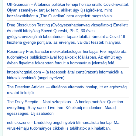
Off-Guardian – Általános politikai témájú honlap önálló Covid-rovattal.
Olyan személyek tartják fenn, akiket úgy újságíróként, mint
hozzászólóként a „The Guardian” nem engedett megszólalni.
Drug Dissolution Testing (Gyógyszerhatóanyag vizsgálatok) Emellett
és ebből kifolyólag Saeed Qureshi, Ph.D, 30 éves
gyógyszervizsgálati laboratóriumi tapasztalattal rámutat a Covid-19
hisztéria gyenge pontjára, az érvényes, validált tesztek hiányára.
Rosemary Frei, kanadai molekulárbiológus honlapja. Frei régebb óta
tudományos publicisztikával foglalkozik főállásban. Az elmúlt egy
évben figyelme fokozottan fordult a koronavírus jelenség felé.
https://hcqtrial.com – (a facebook által cenzúrázott) információk a
hidroxiklorokinról (angol nyelven)
The Freedom Articles — általános alternatív honlap, itt az egészség
rovatot linkeljük.
The Daily Sceptic – Napi szkeptikus – A honlap mottója: Question
everything. Stay sane. Live free. Kételkedj mindenben. Maradj
egészséges. Élj szabadon.
notrickszone – Eredetileg angol nyelvű klímarealista honlap, Ma
vírus-témájú tudományos cikkek is találhatók a kínálatban.