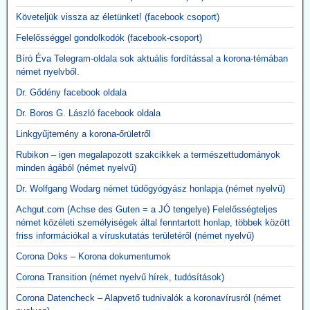
Követeljük vissza az életünket! (facebook csoport)
Felelősséggel gondolkodók (facebook-csoport)
Bíró Éva Telegram-oldala sok aktuális fordítással a korona-témában
német nyelvből.
Dr. Gődény facebook oldala
Dr. Boros G. László facebook oldala
Linkgyűjtemény a korona-őrületről
Rubikon – igen megalapozott szakcikkek a természettudományok
minden ágából (német nyelvű)
Dr. Wolfgang Wodarg német tüdőgyógyász honlapja (német nyelvű)
Achgut.com (Achse des Guten = a JÓ tengelye) Felelősségteljes
német közéleti személyiségek által fenntartott honlap, többek között
friss információkal a víruskutatás területéről (német nyelvű)
Corona Doks – Korona dokumentumok
Corona Transition (német nyelvű hírek, tudósítások)
Corona Datencheck – Alapvető tudnivalók a koronavírusról (német