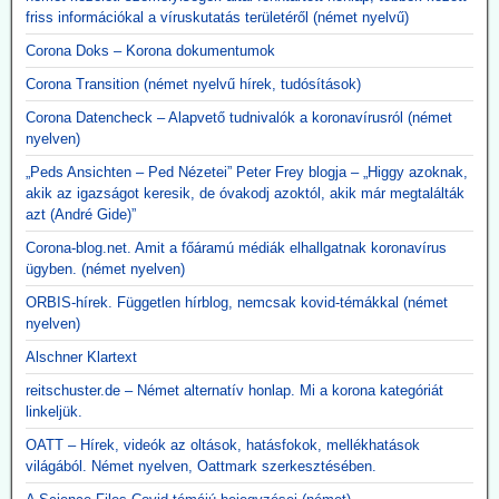
friss információkal a víruskutatás területéről (német nyelvű)
Corona Doks – Korona dokumentumok
Corona Transition (német nyelvű hírek, tudósítások)
Corona Datencheck – Alapvető tudnivalók a koronavírusról (német
nyelven)
„Peds Ansichten – Ped Nézetei” Peter Frey blogja – „Higgy azoknak,
akik az igazságot keresik, de óvakodj azoktól, akik már megtalálták
azt (André Gide)”
Corona-blog.net. Amit a főáramú médiák elhallgatnak koronavírus
ügyben. (német nyelven)
ORBIS-hírek. Független hírblog, nemcsak kovid-témákkal (német
nyelven)
Alschner Klartext
reitschuster.de – Német alternatív honlap. Mi a korona kategóriát
linkeljük.
OATT – Hírek, videók az oltások, hatásfokok, mellékhatások
világából. Német nyelven, Oattmark szerkesztésében.