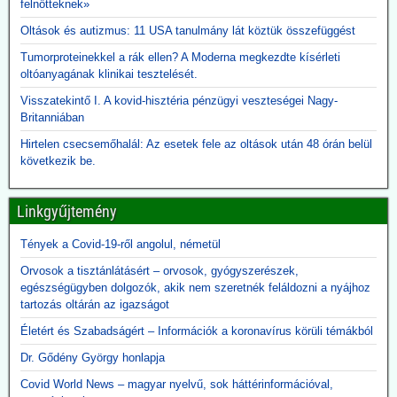
felnőtteknek»
Egy évvel ezelőtt Robert F. Kennedy Jr. egészségügyi miniszter
Oltások és autizmus: 11 USA tanulmány lát köztük összefüggést
visszavonta a Gavi számára nyújtott, évi több száz millió dolláros
amerikai támogatást, hivatkozva a DTP-oltással összefüggésbe
Tumorproteinekkel a rák ellen? A Moderna megkezdte kísérleti
hozható gyermekhalálesetekre.
oltóanyagának klinikai tesztelését.
Kennedy arra kérte a Gavi-t, hogy „állítsa vissza a közbizalmat, és
Visszatekintő I. A kovid-hisztéria pénzügyi veszteségei Nagy-
igazolja azt a 8 milliárd dollárt, amelyet Amerika 2001 óta nyújtott
Britanniában
finanszírozásként”.
Rubio külügyminiszter azonban most közölte, hogy - az afrikai
Hirtelen csecsemőhalál: Az esetek fele az oltások után 48 órán belül
ebola-esetekre tekintettel - folytatják a Gavi finanszírozását. A
következik be.
közbizalom Gavi általi visszaszerzéséről Rubio nem ejtett szót.
2026.06.09. 24.hu: A 300 milliárdért beszerzett,
Linkgyűjtemény
használhatatlan lélegeztetőgépek tárolása eddig
Tények a Covid-19-ről angolul, németül
2,3 milliárdba került
A kormány felülvizsgálja a koronavírus idején beszerzett
Orvosok a tisztánlátásért – orvosok, gyógyszerészek,
lélegeztetőgépek ügyét. A járvány alatt közel 300 milliárd forint
egészségügyben dolgozók, akik nem szeretnék feláldozni a nyájhoz
értékben szerzett be gépeket az Orbán-kormány annak ellenére,
tartozás oltárán az igazságot
hogy a szakmai szervezetek világossá tették, hogy nincs elég
Életért és Szabadságért – Információk a koronavírus körüli témákból
ember ennyi gép üzemeltetésére. A kormány felülvizsgálja az akkor
kötött szerződéseket, a vizsgálatot pedig a Külügyminisztérium
Dr. Gődény György honlapja
folytatja majd le, azonnali hatállyal.
Covid World News – magyar nyelvű, sok háttérinformációval,
A használhatatlan lélegeztetőgépek tárolása is horribilis összegbe