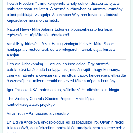
Health Freedom ” című könyvnek, amely doktori disszertációjával
párhuzamosan született. A szerző a könyvben az ausztrál kormány
oltási politikáját vizsgálja. A honlapon Wilyman kovid-hisztériával
kapcsolatos írásai olvashatók.
Natural News- Mike Adams tudós és blogszerkesztő honlapja
egészség és táplálkozás témakörből
ViroLIEgy hírlevél – Azaz Hazug virológia hírlevél. Mike Stone
honlapja a vírusteóriáról, és a virológiáról – annak saját forrásai
alapján.
Lies are Unbekoming – Hazudni csúnya dolog. Egy ausztrál
befektetési tanácsadó honlapja, aki, miután rájött, hogy kormánya
csúnyán átverte a kovidjárvány és oltóanyagok kérdésében, elkezdte
összegyűjteni, milyen témákban vezeti félre a népet a kormány.
Igor Csudov, USA matematikus, vállalkozó és oltáskritikus blogja
The Virology Controls Studies Project – A virológiai
kontrollvizsgálatok projektje
VirusTruth – Az igazság a vírusokról
Dr. Lidiya Angelova orvosbiológus és szabadúszó író. Olyan hírekről
ír különböző, cenzúrázatlan forrásokból, amelyek nem szerepelnek a