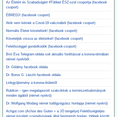
Az Életért és Szabadságért #Többet ÉSZ-szel csoportja (facebook
Közzétevő: A szlogen az ellenkezőjére fordult.
csoport)
"Hatástalan és ártalmas."
ÉBREDJ! (facebook csoport)
Akik nem kérnek a Covid-19 vakcinából (facebook csoport)
Normális Életet követelünk! (facebook csoport)
Követeljük vissza az életünket! (facebook csoport)
Felelősséggel gondolkodók (facebook-csoport)
Bíró Éva Telegram-oldala sok aktuális fordítással a korona-témában
német nyelvből.
Dr. Gődény facebook oldala
Dr. Boros G. László facebook oldala
Linkgyűjtemény a korona-őrületről
Rubikon – igen megalapozott szakcikkek a természettudományok
minden ágából (német nyelvű)
Dr. Wolfgang Wodarg német tüdőgyógyász honlapja (német nyelvű)
Achgut.com (Achse des Guten = a JÓ tengelye) Felelősségteljes
német közéleti személyiségek által fenntartott honlap, többek között