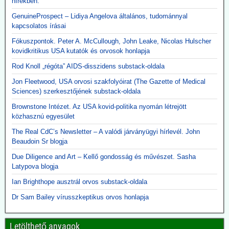
hírekben.
GenuineProspect – Lidiya Angelova általános, tudománnyal
kapcsolatos írásai
Fókuszpontok. Peter A. McCullough, John Leake, Nicolas Hulscher
kovidkritikus USA kutatók és orvosok honlapja
Rod Knoll „régóta” AIDS-disszidens substack-oldala
Jon Fleetwood, USA orvosi szakfolyóirat (The Gazette of Medical
Sciences) szerkesztőjének substack-oldala
Brownstone Intézet. Az USA kovid-politika nyomán létrejött
közhasznú egyesület
The Real CdC’s Newsletter – A valódi járványügyi hírlevél. John
Beaudoin Sr blogja
Due Diligence and Art – Kellő gondosság és művészet. Sasha
Latypova blogja
Ian Brighthope ausztrál orvos substack-oldala
Dr Sam Bailey vírusszkeptikus orvos honlapja
Letölthető anyagok