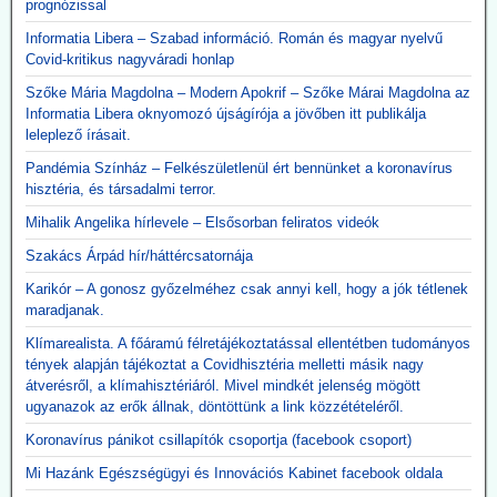
prognózissal
került: több mint 2,3 milliárd forint volt eddig a raktárköltség.
Közzétevő: Teljesen mellékes, hogy volt-e (van-e) elég ember ennyi
Informatia Libera – Szabad információ. Román és magyar nyelvű
gép üzemeltetésére. A gépek használata kontraproduktív, nem
Covid-kritikus nagyváradi honlap
gyógyítja az influenzás beteget, hanem sietteti, elősegíti halálukat.
Erre több bejegyzésben felhívtuk a figyelmet. Beszerzésük egy célt
Szőke Mária Magdolna – Modern Apokrif – Szőke Márai Magdolna az
szolgált: a 120 milliárd lenyúlását. Ennyi volt a különbség a
Informatia Libera oknyomozó újságírója a jövőben itt publikálja
gyárkapunál érvényes ár, és a magyar adófizető által kifizetett 300
leleplező írásait.
milliárd között.
Pandémia Színház – Felkészületlenül ért bennünket a koronavírus
A gépek vásárlása emellett hozzájárult a pszichoterrorhoz, ami
hisztéria, és társadalmi terror.
aztán ahhoz vezetett, hogy az emberek önként sorba álltak, hogy
fölvehessék a génterápiás oltást.
Mihalik Angelika hírlevele – Elsősorban feliratos videók
Szakács Árpád hír/háttércsatornája
2026.05.12. JonFletwood.com: A Moderna
megerősítette, hogy új mRNS-bázisú
Karikór – A gonosz győzelméhez csak annyi kell, hogy a jók tétlenek
maradjanak.
influenzaoltása hatszor több súlyos mellékhatást
okoz
Klímarealista. A főáramú félretájékoztatással ellentétben tudományos
tények alapján tájékoztat a Covidhisztéria melletti másik nagy
A New England Journal of Medicine által nemrég közzétett, 3. szintű
átverésről, a klímahisztériáról. Mivel mindkét jelenség mögött
tanulmány megerősítette, hogy a Moderna kísérleti mRNS-alapú
ugyanazok az erők állnak, döntöttünk a link közzétételéről.
szezonális influenzaoltóanyaga, az mRNA-1010, a szokásos
influenzaoltásokhoz képest körülbelül hatszor gyakrabban okozott
Koronavírus pánikot csillapítók csoportja (facebook csoport)
súlyos, rövid távú mellékhatásokat, miközben a tünetekkel járó,
Mi Hazánk Egészségügyi és Innovációs Kabinet facebook oldala
PCR-rel igazolt influenzaszerű megbetegedések számának abszolút
csökkenése kevesebb mint egy százalékpont volt.