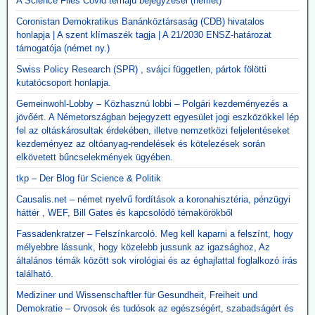
A Science Files Covid témájú bejegyzései (német)
Coronistan Demokratikus Banánköztársaság (CDB) hivatalos
honlapja | A szent klímaszék tagja | A 21/2030 ENSZ-határozat
támogatója (német ny.)
Swiss Policy Research (SPR) , svájci független, pártok fölötti
kutatócsoport honlapja.
Gemeinwohl-Lobby – Közhasznú lobbi – Polgári kezdeményezés a
jövőért. A Németországban bejegyzett egyesület jogi eszközökkel lép
fel az oltáskárosultak érdekében, illetve nemzetközi feljelentéseket
kezdeményez az oltóanyag-rendelések és kötelezések során
elkövetett bűncselekmények ügyében.
tkp – Der Blog für Science & Politik
Causalis.net – német nyelvű fordítások a koronahisztéria, pénzügyi
háttér , WEF, Bill Gates és kapcsolódó témakörökből
Fassadenkratzer – Felszínkarcoló. Meg kell kaparni a felszínt, hogy
mélyebbre lássunk, hogy közelebb jussunk az igazsághoz, Az
általános témák között sok virológiai és az éghajlattal foglalkozó írás
található.
Mediziner und Wissenschaftler für Gesundheit, Freiheit und
Demokratie – Orvosok és tudósok az egészségért, szabadságért és