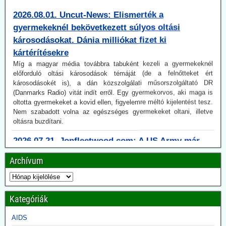
gyermekeknél bekövetkezett súlyos oltási
károsodásokat. Dánia milliókat fizet ki
kártérítésekre
Míg a magyar média továbbra tabuként kezeli a gyermekeknél
előforduló oltási károsodások témáját (de a felnőtteket ért
károsodásokét is), a dán közszolgálati műsorszolgáltató DR
(Danmarks Radio) vitát indít erről. Egy gyermekorvos, aki maga is
oltotta gyermekeket a kovid ellen, figyelemre méltó kijelentést tesz.
Nem szabadott volna az egészséges gyermekeket oltani, illetve
oltásra buzdítani.
2026.07.21. Jonfleetwood.com: A US Army már
2010-ben pandémiaképes koronavírusok után
kutatott.
Archívum
A Védelmi Fejlett Kutatási Projektek Ügynöksége (DARPA) 2010-
ben elindított egy kevéssé ismert programot azzal a kifejezett céllal,
hogy még megjelenésük előtt meghatározza a vírusok jövőbeli
genetikai összetételét, beleértve a még nem létező víruspopulációk
Kategóriák
mutációit, genomikus tulajdonságait és evolúciós útjait is.
AIDS
2026.07.08. Uncut News: Küszöbön a