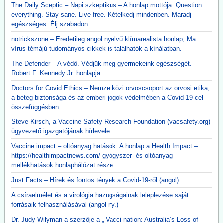
The Daily Sceptic – Napi szkeptikus – A honlap mottója: Question
everything. Stay sane. Live free. Kételkedj mindenben. Maradj
egészséges. Élj szabadon.
notrickszone – Eredetileg angol nyelvű klímarealista honlap, Ma
vírus-témájú tudományos cikkek is találhatók a kínálatban.
The Defender – A védő. Védjük meg gyermekeink egészségét.
Robert F. Kennedy Jr. honlapja
Doctors for Covid Ethics – Nemzetközi orvoscsoport az orvosi etika,
a beteg biztonsága és az emberi jogok védelmében a Covid-19-cel
összefüggésben
Steve Kirsch, a Vaccine Safety Research Foundation (vacsafety.org)
ügyvezető igazgatójának hírlevele
Vaccine impact – oltóanyag hatások. A honlap a Health Impact –
https://healthimpactnews.com/ gyógyszer- és oltóanyag
mellékhatások honlaphálózat része
Just Facts – Hírek és fontos tények a Covid-19-ről (angol)
A csíraelmélet és a virológia hazugságainak leleplezése saját
forrásaik felhasználásával (angol ny.)
Dr. Judy Wilyman a szerzője a „ Vacci-nation: Australia’s Loss of