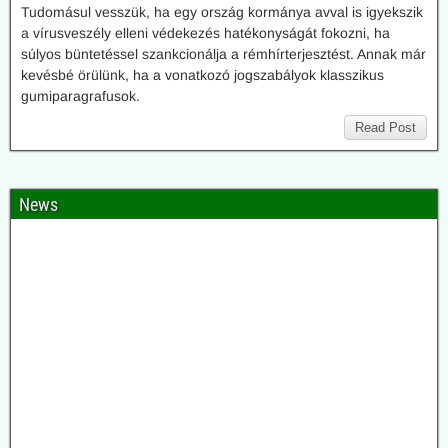
Tudomásul vesszük, ha egy ország kormánya avval is igyekszik
a vírusveszély elleni védekezés hatékonyságát fokozni, ha
súlyos büntetéssel szankcionálja a rémhírterjesztést. Annak már
kevésbé örülünk, ha a vonatkozó jogszabályok klasszikus
gumiparagrafusok.
Read Post
News
2026.08.01. Uncut-News: Elismerték a