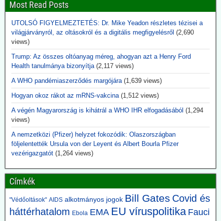
Most Read Posts
2026.06.14. uncutnews.ch: Tulsi Gabbard, USA
UTOLSÓ FIGYELMEZTETÉS: Dr. Mike Yeadon részletes tézisei a
Nemzeti Titkosszolgálat (ODNI) igazgató: 40
világjárványról, az oltásokról és a digitális megfigyelésről
(2,690
titkos virológia laboratórium Ukrajnában
views)
Az Egyesült Államok világszerte több mint 120 laboratóriumot
Trump: Az összes oltóanyag méreg, ahogyan azt a Henry Ford
támogatott több mint 30 országban – köztük több mint 40
Health tanulmánya bizonyítja
(2,117 views)
intézményt Ukrajnában. A nyilvánosságra hozott dokumentumokból
az is kiderül, hogy ezek a laboratóriumok rendkívül veszélyes
A WHO pandémiaszerződés margójára
(1,639 views)
kórokozókkal dolgoztak, és az Egyesült Államok biológiai
Hogyan okoz rákot az mRNS-vakcina
(1,512 views)
biztonsági feltételek mellett végzett tevékenységekre képezte ki az
ukrán tudósokat.
A végén Magyarország is kihátrál a WHO IHR elfogadásából
(1,294
Aki eddig ezt szóba hozta, megkapta jelzőjét: Alusipkás
views)
összeesküvés-teoretikus.
A nemzetközi (Pfizer) helyzet fokozódik: Olaszországban
2026.06.14. JonFleetwood.com: A CDC csöndben
följelentették Ursula von der Leyent és Albert Bourla Pfizer
vezérigazgatót
(1,264 views)
beismeri, hogy a génszekvenálás önmagában
nem bizonyítja a vírusátvitelt
Címkék
A CDC a legújabb USA kanyaróesetek kapcsán csöndben beismeri,
hogy a génszekvenálás eredményei önmagukban nem tekinthetők
Bill Gates
Covid és
elegendő bizonyítéknak a vírusátvitel mellett, mégha a genomok
alkotmányos jogok
"Védőoltások"
AIDS
nagyon hasonlók is.
EU víruspolitika
háttérhatalom
EMA
Fauci
Ebola
Mint tudjuk, az összes korlátozó intézkedés egyedül a PCR-