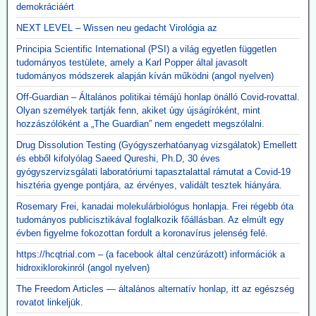
demokráciáért
NEXT LEVEL – Wissen neu gedacht Virológia az
Principia Scientific International (PSI) a világ egyetlen független
tudományos testülete, amely a Karl Popper által javasolt
tudományos módszerek alapján kíván működni (angol nyelven)
Off-Guardian – Általános politikai témájú honlap önálló Covid-rovattal.
Olyan személyek tartják fenn, akiket úgy újságíróként, mint
hozzászólóként a „The Guardian” nem engedett megszólalni.
Drug Dissolution Testing (Gyógyszerhatóanyag vizsgálatok) Emellett
és ebből kifolyólag Saeed Qureshi, Ph.D, 30 éves
gyógyszervizsgálati laboratóriumi tapasztalattal rámutat a Covid-19
hisztéria gyenge pontjára, az érvényes, validált tesztek hiányára.
Rosemary Frei, kanadai molekulárbiológus honlapja. Frei régebb óta
tudományos publicisztikával foglalkozik főállásban. Az elmúlt egy
évben figyelme fokozottan fordult a koronavírus jelenség felé.
https://hcqtrial.com – (a facebook által cenzúrázott) információk a
hidroxiklorokinról (angol nyelven)
The Freedom Articles — általános alternatív honlap, itt az egészség
rovatot linkeljük.