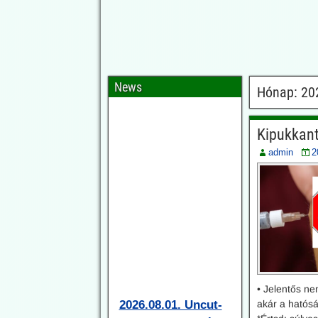
News
Hónap:
202
Kipukkant 
admin
2
2026.08.01. Uncut-
News: Elismerték a
• Jelentős ne
akár a hatós
gyermekeknél