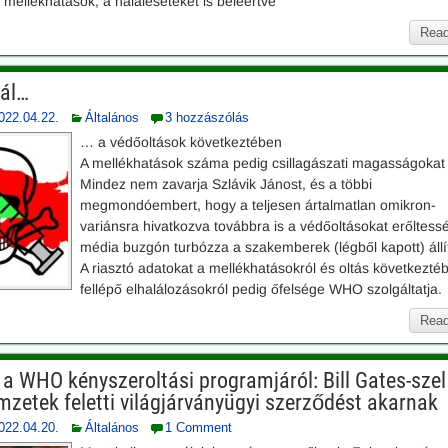
s mellékhatások, a haláleseteket is beleértve
Read
lál…
022.04.22.
Általános
3 hozzászólás
… a védőoltások következtében
A mellékhatások száma pedig csillagászati magasságokat 
Mindez nem zavarja Szlávik Jánost, és a többi
megmondóembert, hogy a teljesen ártalmatlan omikron-
variánsra hivatkozva továbbra is a védőoltásokat erőltessé
média buzgón turbózza a szakemberek (légből kapott) állít
A riasztó adatokat a mellékhatásokról és oltás következté
fellépő elhalálozásokról pedig őfelsége WHO szolgáltatja.
Read
 a WHO kényszeroltási programjáról: Bill Gates-szel
mzetek feletti világjárványügyi szerződést akarnak
022.04.20.
Általános
1 Comment