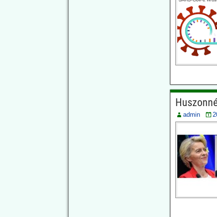
hogy a következő
évtizedben újabb
világjárványra lehet
számítani.
A PABS-rendszerről
jelenleg (július 6-17)
folynak a tárgyalások
Genfben.
2026.06.18.
Huszonné
JonFleetwood.com:
Az amerikai
admin
2
hadsereg
megerősítette,
hogy az ebola-PCR-
tesztek
ellentmondó
eredményeket
adnak ugyanazon
emberi minták