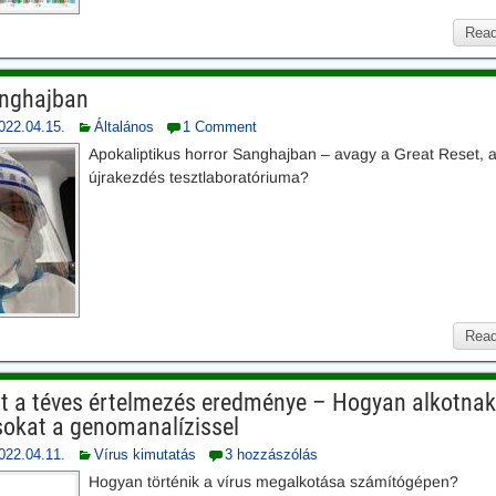
Read
anghajban
022.04.15.
Általános
1 Comment
Apokaliptikus horror Sanghajban – avagy a Great Reset, 
újrakezdés tesztlaboratóriuma?
Read
nt a téves értelmezés eredménye – Hogyan alkotna
rusokat a genomanalízissel
022.04.11.
Vírus kimutatás
3 hozzászólás
Hogyan történik a vírus megalkotása számítógépen?