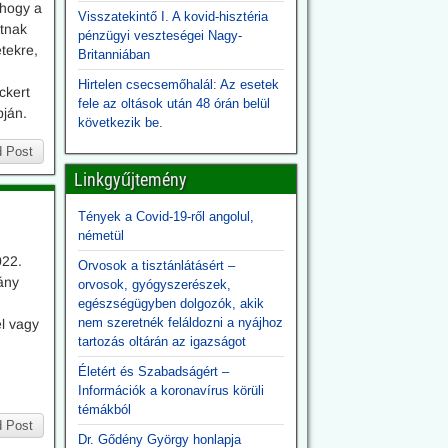
 hogy a
Visszatekintő I. A kovid-hisztéria
átnak
pénzügyi veszteségei Nagy-
etekre,
Britanniában
Hirtelen csecsemőhalál: Az esetek
ckert
fele az oltások után 48 órán belül
pján.
következik be.
 Post
Linkgyűjtemény
Tények a Covid-19-ről angolul,
németül
022.
Orvosok a tisztánlátásért –
vány
orvosok, gyógyszerészek,
egészségügyben dolgozók, akik
nem szeretnék feláldozni a nyájhoz
l vagy
tartozás oltárán az igazságot
Életért és Szabadságért –
Információk a koronavírus körüli
témákból
 Post
Dr. Gődény György honlapja