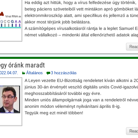
Ha eddig azt hittük, hogy a vírus felfedezése úgy történik,
beteg páciens szöveteiből vett mintákon apró gömböket l
elektronmikroszkóp alatt, ami specifikus és jellemző a tün
akkor most térjünk jobb belátásra.
A számítógépes vírusalkotásról rántja le a leplet Samuel E
német vállalkozó – mindenki által ellenőrizhető adatok ala
Read
gy óránk maradt
022.04.07.
Általános
3 hozzászólás
A Leyen vezette EU-Bizottság rendeletet kíván alkotni a 2
június 30-án érvényét veszítő digitális uniós Covid-igazol
meghosszabbításáról további egy évre.
Minden uniós állampolgárnak joga van a rendeletről névve
anonim módon véleményt nyilvánítani április 8-ig.
Tegyük meg ezt minél többen!
Read