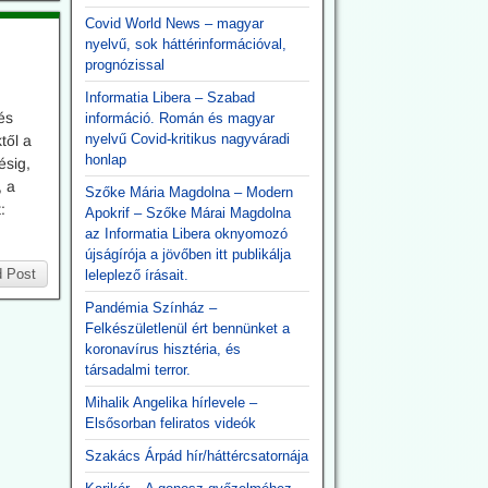
Covid World News – magyar
nyelvű, sok háttérinformációval,
prognózissal
Informatia Libera – Szabad
és
információ. Román és magyar
nyelvű Covid-kritikus nagyváradi
től a
honlap
ésig,
, a
Szőke Mária Magdolna – Modern
:
Apokrif – Szőke Márai Magdolna
az Informatia Libera oknyomozó
újságírója a jövőben itt publikálja
 Post
leleplező írásait.
Pandémia Színház –
Felkészületlenül ért bennünket a
koronavírus hisztéria, és
társadalmi terror.
Mihalik Angelika hírlevele –
Elsősorban feliratos videók
Szakács Árpád hír/háttércsatornája