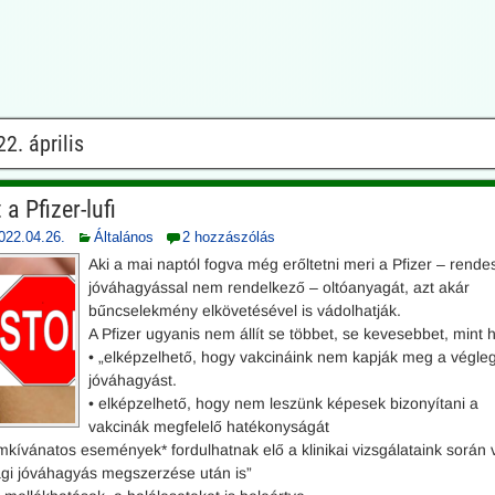
2. április
a Pfizer-lufi
022.04.26.
Általános
2 hozzászólás
Aki a mai naptól fogva még erőltetni meri a Pfizer – rende
jóváhagyással nem rendelkező – oltóanyagát, azt akár
bűncselekmény elkövetésével is vádolhatják.
A Pfizer ugyanis nem állít se többet, se kevesebbet, mint 
• „elképzelhető, hogy vakcináink nem kapják meg a végle
jóváhagyást.
• elképzelhető, hogy nem leszünk képesek bizonyítani a
vakcinák megfelelő hatékonyságát
mkívánatos események* fordulhatnak elő a klinikai vizsgálataink során
ági jóváhagyás megszerzése után is”