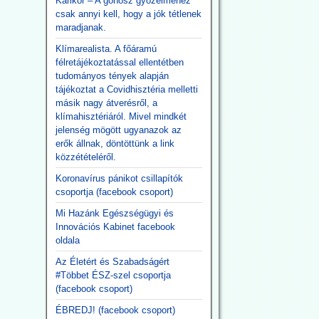
Karikór – A gonosz győzelméhez
csak annyi kell, hogy a jók tétlenek
maradjanak.
Klímarealista. A főáramú
félretájékoztatással ellentétben
tudományos tények alapján
tájékoztat a Covidhisztéria melletti
másik nagy átverésről, a
klímahisztériáról. Mivel mindkét
jelenség mögött ugyanazok az
erők állnak, döntöttünk a link
közzétételéről.
Koronavírus pánikot csillapítók
csoportja (facebook csoport)
Mi Hazánk Egészségügyi és
Innovációs Kabinet facebook
oldala
Az Életért és Szabadságért
#Többet ÉSZ-szel csoportja
(facebook csoport)
ÉBREDJ! (facebook csoport)