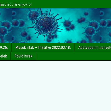
rusokról, járványokról
9.26.
Mások írták – frissítve 2022.03.18.
Adatvédelmi irányel
telek
Rövid hírek