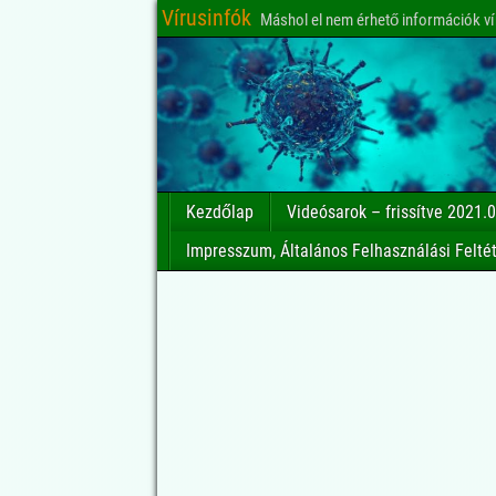
Vírusinfók
Máshol el nem érhető információk ví
Kezdőlap
Videósarok – frissítve 2021.0
Impresszum, Általános Felhasználási Felté