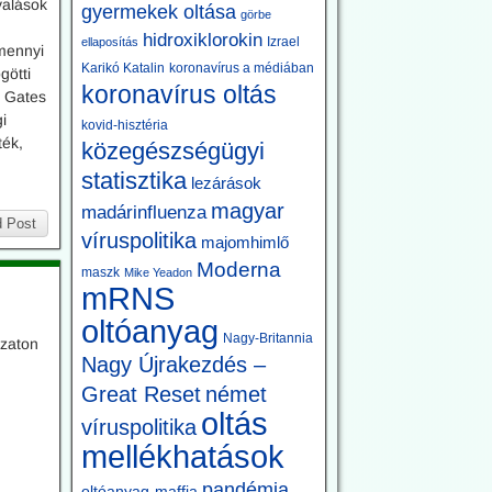
yalások
gyermekek oltása
görbe
hidroxiklorokin
Izrael
ellaposítás
 mennyi
Karikó Katalin
koronavírus a médiában
götti
koronavírus oltás
l Gates
i
kovid-hisztéria
ték,
közegészségügyi
statisztika
lezárások
magyar
madárinfluenza
 Post
víruspolitika
majomhimlő
Moderna
maszk
Mike Yeadon
mRNS
oltóanyag
Nagy-Britannia
ozaton
Nagy Újrakezdés –
.
Great Reset
német
oltás
víruspolitika
mellékhatások
pandémia
oltóanyag-maffia