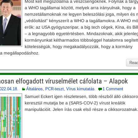
Most kell megszólalnia a vészcsengőknek. Folynak a tárg
a WHO tagállamai között, melyek arra irányulnak, hogy a
nemzetállamoknak ne legyen beleszólási joga, milyen és
„védőoltást” kényszerít a WHO a tagállamokra. A WHO mö
erők: az USA gyógyszeripar, a big tech cégek, Kína, és Bil
– a legnagyobb egyetértésben. Mindazoknak, akik jelenleg
kormányunkat kétharmados többséggel hatalomra segítet
kötelességük, hogy megakadályozzák, hogy a kormány
 a megállapodáshoz.
Read
nosan elfogadott víruselmélet cáfolata – Alapok
022.04.18.
Általános
,
PCR-teszt
,
Vírus kimutatás
1 Comment
Samuel Eckert igen részletesen, több részből álló cikksor
keresztül mutatja be a (SARS-COV-2) vírust kreálók
manipulációit. Jelen írás csak első része a cikksorozatnak