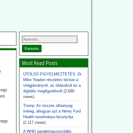
Most Read Posts
s
UTOLSÓ FIGYELMEZTETÉS: Dr.
Mike Yeadon részletes tézisei a
világjárványról, az oltásokról és a
hogy
digitális megfigyelésről
(2,690
ges
views)
Trump: Az összes oltóanyag
méreg, ahogyan azt a Henry Ford
Health tanulmánya bizonyítja
 vagy
(2,117 views)
A WHO pandémiaszerződés