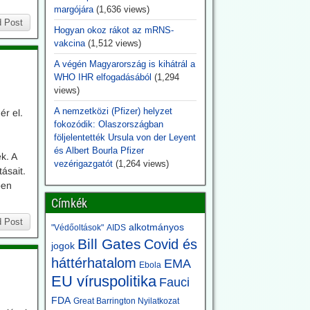
margójára
(1,636 views)
 Post
Hogyan okoz rákot az mRNS-
vakcina
(1,512 views)
A végén Magyarország is kihátrál a
WHO IHR elfogadásából
(1,294
views)
A nemzetközi (Pfizer) helyzet
ér el.
fokozódik: Olaszországban
följelentették Ursula von der Leyent
és Albert Bourla Pfizer
k. A
vezérigazgatót
(1,264 views)
ásait.
ben
Címkék
 Post
alkotmányos
"Védőoltások"
AIDS
Bill Gates
Covid és
jogok
háttérhatalom
EMA
Ebola
EU víruspolitika
Fauci
FDA
Great Barrington Nyilatkozat