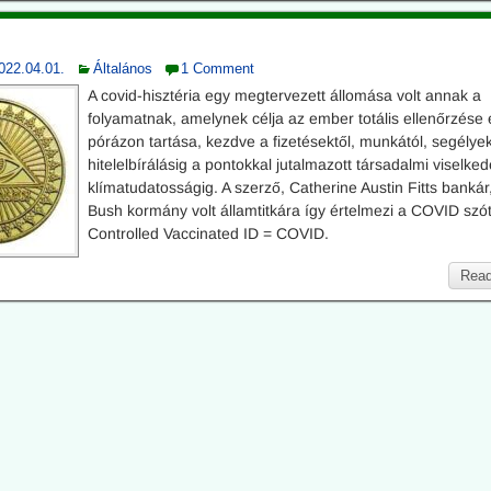
022.04.01.
Általános
1 Comment
A covid-hisztéria egy megtervezett állomása volt annak a
folyamatnak, amelynek célja az ember totális ellenőrzése 
pórázon tartása, kezdve a fizetésektől, munkától, segélyek
hitelelbírálásig a pontokkal jutalmazott társadalmi viselked
klímatudatosságig. A szerző, Catherine Austin Fitts bankár
Bush kormány volt államtitkára így értelmezi a COVID szót
Controlled Vaccinated ID = COVID.
Read