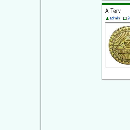
esetében
A Terv
Egy az amerikai
hadsereggel kapcsolatos
admin
2
tanulmány, amelyet 2023-
ban a Scientific Reports
folyóiratban tettek közzé,
azt mutatja, hogy az
ebola-RT-PCR-tesztek
eredményei a teszt
szintetikus primereinek és
szondáinak kialakításától
függően változtak.
Ugyanazok az emberi
minták az egyik ebola-
PCR-konfiguráció mellett
negatívnak, egy másik
mellett pedig pozitívnak
bizonyultak.
A PCR-teszteket jelenleg
alkalmazzák az ebola-
esetek számlálására,
amelyeket a kormányok
viszont arra használnak,