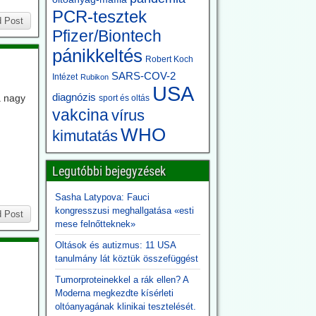
PCR-tesztek
 Post
Pfizer/Biontech
pánikkeltés
Robert Koch
SARS-COV-2
Intézet
Rubikon
USA
diagnózis
a nagy
sport és oltás
vakcina
vírus
WHO
kimutatás
Legutóbbi bejegyzések
Sasha Latypova: Fauci
kongresszusi meghallgatása «esti
 Post
mese felnőtteknek»
Oltások és autizmus: 11 USA
k
tanulmány lát köztük összefüggést
Tumorproteinekkel a rák ellen? A
Moderna megkezdte kísérleti
oltóanyagának klinikai tesztelését.