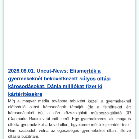
2026.08.01. Uncut-News: Elismerték a
gyermekeknél bekövetkezett súlyos oltási
károsodásokat. Dánia milliókat fizet ki
kártérítésekre
Míg a magyar média továbbra tabuként kezeli a gyermekeknél
előforduló oltási károsodások témáját (de a felnőtteket ért
károsodásokét is), a dán közszolgálati műsorszolgáltató DR
(Danmarks Radio) vitát indít erről. Egy gyermekorvos, aki maga is
oltotta gyermekeket a kovid ellen, figyelemre méltó kijelentést tesz.
Nem szabadott volna az egészséges gyermekeket oltani, illetve
oltásra buzdítani.