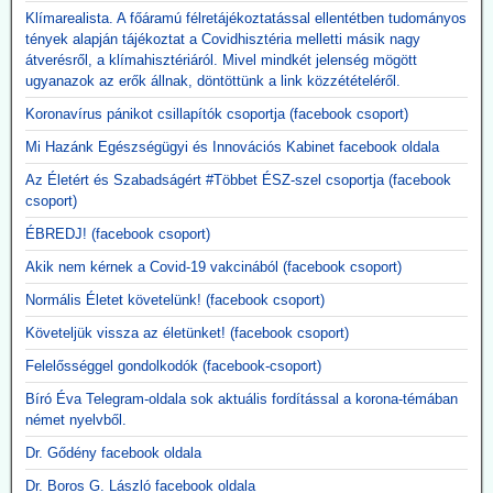
megerősítette, hogy új mRNS-bázisú
Klímarealista. A főáramú félretájékoztatással ellentétben tudományos
tények alapján tájékoztat a Covidhisztéria melletti másik nagy
influenzaoltása hatszor több súlyos mellékhatást
átverésről, a klímahisztériáról. Mivel mindkét jelenség mögött
okoz
ugyanazok az erők állnak, döntöttünk a link közzétételéről.
A New England Journal of Medicine által nemrég közzétett, 3. szintű
Koronavírus pánikot csillapítók csoportja (facebook csoport)
tanulmány megerősítette, hogy a Moderna kísérleti mRNS-alapú
szezonális influenzaoltóanyaga, az mRNA-1010, a szokásos
Mi Hazánk Egészségügyi és Innovációs Kabinet facebook oldala
influenzaoltásokhoz képest körülbelül hatszor gyakrabban okozott
súlyos, rövid távú mellékhatásokat, miközben a tünetekkel járó,
Az Életért és Szabadságért #Többet ÉSZ-szel csoportja (facebook
PCR-rel igazolt influenzaszerű megbetegedések számának abszolút
csoport)
csökkenése kevesebb mint egy százalékpont volt.
ÉBREDJ! (facebook csoport)
Közzétevő: A szlogen az ellenkezőjére fordult.
"Hatástalan és ártalmas."
Akik nem kérnek a Covid-19 vakcinából (facebook csoport)
Normális Életet követelünk! (facebook csoport)
Követeljük vissza az életünket! (facebook csoport)
Felelősséggel gondolkodók (facebook-csoport)
Bíró Éva Telegram-oldala sok aktuális fordítással a korona-témában
német nyelvből.
Dr. Gődény facebook oldala
Dr. Boros G. László facebook oldala