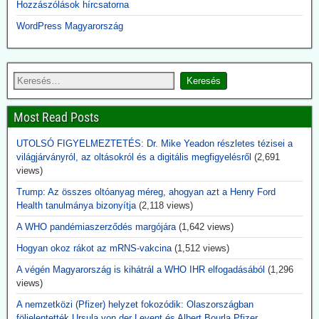
Hozzászólások hírcsatorna
2026.06.14. Real Clear Investigations: Bil Gates
WordPress Magyarország
impériuma százmilió dollárokkal befolyásolta az
USA egészségügyi kutatását
A Bill & Melinda Gates alapítvány nemcsak támogatta filantrópként
az USA National Institutes of Health (NIH) egészégügyi kutatási
programját, hanem meghatározta a kutatás és fejlesztés irányát, pl.
az oltóanyag-fejlesztések területén. Evvel egyidejűleg az alapítvány
Most Read Posts
növelte részesedését a Curevac és Biontech oltóanyaggyártó
cégekben.
UTOLSÓ FIGYELMEZTETÉS: Dr. Mike Yeadon részletes tézisei a
világjárványról, az oltásokról és a digitális megfigyelésről
(2,691
2026.06.14. uncutnews.ch: Tulsi Gabbard, USA
views)
Nemzeti Titkosszolgálat (ODNI) igazgató: 40
Trump: Az összes oltóanyag méreg, ahogyan azt a Henry Ford
titkos virológia laboratórium Ukrajnában
Health tanulmánya bizonyítja
(2,118 views)
Az Egyesült Államok világszerte több mint 120 laboratóriumot
A WHO pandémiaszerződés margójára
(1,642 views)
támogatott több mint 30 országban – köztük több mint 40
intézményt Ukrajnában. A nyilvánosságra hozott dokumentumokból
Hogyan okoz rákot az mRNS-vakcina
(1,512 views)
az is kiderül, hogy ezek a laboratóriumok rendkívül veszélyes
A végén Magyarország is kihátrál a WHO IHR elfogadásából
(1,296
kórokozókkal dolgoztak, és az Egyesült Államok biológiai
views)
biztonsági feltételek mellett végzett tevékenységekre képezte ki az
ukrán tudósokat.
A nemzetközi (Pfizer) helyzet fokozódik: Olaszországban
Aki eddig ezt szóba hozta, megkapta jelzőjét: Alusipkás
följelentették Ursula von der Leyent és Albert Bourla Pfizer