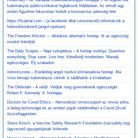
tudományos publicisztikával foglalkozik főállásban. Az elmúlt egy
évben figyelme fokozottan fordult a koronavírus jelenség felé.
https://hcqtrial.com – (a facebook által cenzúrázott) információk a
hidroxiklorokinról (angol nyelven)
The Freedom Articles — általános alternatív honlap, itt az egészség
rovatot linkeljük.
The Daily Sceptic – Napi szkeptikus – A honlap mottója: Question
everything. Stay sane. Live free. Kételkedj mindenben. Maradj
egészséges. Élj szabadon.
notrickszone – Eredetileg angol nyelvű klímarealista honlap, Ma
vírus-témájú tudományos cikkek is találhatók a kínálatban.
The Defender – A védő. Védjük meg gyermekeink egészségét.
Robert F. Kennedy Jr. honlapja
Doctors for Covid Ethics – Nemzetközi orvoscsoport az orvosi etika,
a beteg biztonsága és az emberi jogok védelmében a Covid-19-cel
összefüggésben
Steve Kirsch, a Vaccine Safety Research Foundation (vacsafety.org)
ügyvezető igazgatójának hírlevele