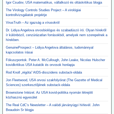
Igor Csudov, USA matematikus, vállalkozó és oltáskritikus blogja
The Virology Controls Studies Project – A virológiai
kontrollvizsgálatok projektje
VirusTruth – Az igazság a vírusokról
Dr. Lidiya Angelova orvosbiológus és szabadúszó író. Olyan hírekről
ír különböző, cenzúrázatlan forrásokból, amelyek nem szerepelnek a
hírekben.
GenuineProspect – Lidiya Angelova általános, tudománnyal
kapcsolatos írásai
Fókuszpontok. Peter A. McCullough, John Leake, Nicolas Hulscher
kovidkritikus USA kutatók és orvosok honlapja
Rod Knoll „régóta” AIDS-disszidens substack-oldala
Jon Fleetwood, USA orvosi szakfolyóirat (The Gazette of Medical
Sciences) szerkesztőjének substack-oldala
Brownstone Intézet. Az USA kovid-politika nyomán létrejött
közhasznú egyesület
The Real CdC’s Newsletter – A valódi járványügyi hírlevél. John
Beaudoin Sr blogja