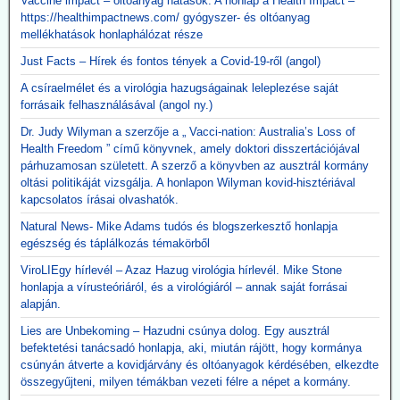
Vaccine impact – oltóanyag hatások. A honlap a Health Impact –
https://healthimpactnews.com/ gyógyszer- és oltóanyag
mellékhatások honlaphálózat része
Just Facts – Hírek és fontos tények a Covid-19-ről (angol)
A csíraelmélet és a virológia hazugságainak leleplezése saját
forrásaik felhasználásával (angol ny.)
Dr. Judy Wilyman a szerzője a „ Vacci-nation: Australia’s Loss of
Health Freedom ” című könyvnek, amely doktori disszertációjával
párhuzamosan született. A szerző a könyvben az ausztrál kormány
oltási politikáját vizsgálja. A honlapon Wilyman kovid-hisztériával
kapcsolatos írásai olvashatók.
Natural News- Mike Adams tudós és blogszerkesztő honlapja
egészség és táplálkozás témakörből
ViroLIEgy hírlevél – Azaz Hazug virológia hírlevél. Mike Stone
honlapja a vírusteóriáról, és a virológiáról – annak saját forrásai
alapján.
Lies are Unbekoming – Hazudni csúnya dolog. Egy ausztrál
befektetési tanácsadó honlapja, aki, miután rájött, hogy kormánya
csúnyán átverte a kovidjárvány és oltóanyagok kérdésében, elkezdte
összegyűjteni, milyen témákban vezeti félre a népet a kormány.