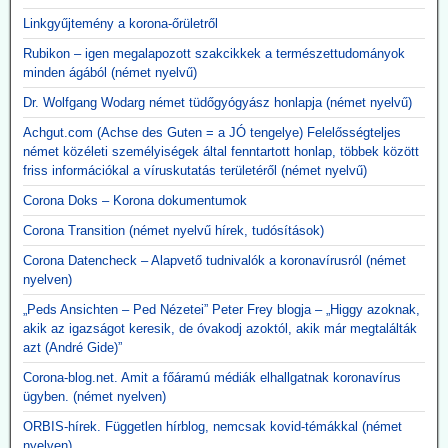
Linkgyűjtemény a korona-őrületről
Rubikon – igen megalapozott szakcikkek a természettudományok
minden ágából (német nyelvű)
Dr. Wolfgang Wodarg német tüdőgyógyász honlapja (német nyelvű)
Achgut.com (Achse des Guten = a JÓ tengelye) Felelősségteljes
német közéleti személyiségek által fenntartott honlap, többek között
friss információkal a víruskutatás területéről (német nyelvű)
Corona Doks – Korona dokumentumok
Corona Transition (német nyelvű hírek, tudósítások)
Corona Datencheck – Alapvető tudnivalók a koronavírusról (német
nyelven)
„Peds Ansichten – Ped Nézetei” Peter Frey blogja – „Higgy azoknak,
akik az igazságot keresik, de óvakodj azoktól, akik már megtalálták
azt (André Gide)”
Corona-blog.net. Amit a főáramú médiák elhallgatnak koronavírus
ügyben. (német nyelven)
ORBIS-hírek. Független hírblog, nemcsak kovid-témákkal (német
nyelven)