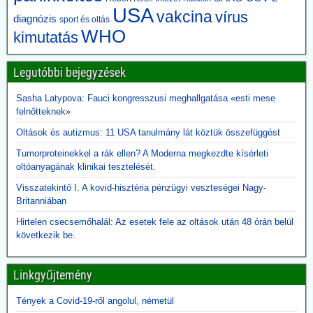
USA
kategóriába sorolták.
vakcina
vírus
diagnózis
sport és oltás
A CDC és az Amerikai Közegészségügyi Szövetség felülvizsgálta a
WHO
kimutatás
kritériumokat – most már gyakran 60 napos vagy annál hosszabb
bénulást követelnek meg a besoroláshoz. Azokat az eseteket,
amelyek nem feleltek meg az új kritériumoknak, másként sorolták
Legutóbbi bejegyzések
be.
Sasha Latypova: Fauci kongresszusi meghallgatása «esti mese
2026.06.10. JonFleetwood.com: Kennedy
felnőtteknek»
beszüntette, Rubio külügyminiszter újra elindítja
Oltások és autizmus: 11 USA tanulmány lát köztük összefüggést
a Gavi finanszírozását
Tumorproteinekkel a rák ellen? A Moderna megkezdte kísérleti
Egy évvel ezelőtt Robert F. Kennedy Jr. egészségügyi miniszter
oltóanyagának klinikai tesztelését.
visszavonta a Gavi számára nyújtott, évi több száz millió dolláros
amerikai támogatást, hivatkozva a DTP-oltással összefüggésbe
Visszatekintő I. A kovid-hisztéria pénzügyi veszteségei Nagy-
hozható gyermekhalálesetekre.
Britanniában
Kennedy arra kérte a Gavi-t, hogy „állítsa vissza a közbizalmat, és
igazolja azt a 8 milliárd dollárt, amelyet Amerika 2001 óta nyújtott
Hirtelen csecsemőhalál: Az esetek fele az oltások után 48 órán belül
finanszírozásként”.
következik be.
Rubio külügyminiszter azonban most közölte, hogy - az afrikai
ebola-esetekre tekintettel - folytatják a Gavi finanszírozását. A
Linkgyűjtemény
közbizalom Gavi általi visszaszerzéséről Rubio nem ejtett szót.
2026.06.09. 24.hu: A 300 milliárdért beszerzett,
Tények a Covid-19-ről angolul, németül