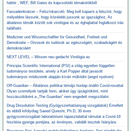
háttér , WEF, Bill Gates és kapcsolódó témakörökből
Fassadenkratzer – Felszínkarcoló. Meg kell kaparni a felszínt, hogy
mélyebbre lássunk, hogy közelebb jussunk az igazsághoz, Az
általános témák között sok virológiai és az éghajlattal foglalkozó írás
található.
Mediziner und Wissenschaftler für Gesundheit, Freiheit und
Demokratie – Orvosok és tudósok az egészségért, szabadságért és
demokráciáért
NEXT LEVEL – Wissen neu gedacht Virológia az
Principia Scientific International (PSI) a világ egyetlen független
tudományos testülete, amely a Karl Popper által javasolt
tudományos módszerek alapján kíván működni (angol nyelven)
Off-Guardian – Általános politikai témájú honlap önálló Covid-rovattal.
Olyan személyek tartják fenn, akiket úgy újságíróként, mint
hozzászólóként a „The Guardian” nem engedett megszólalni.
Drug Dissolution Testing (Gyógyszerhatóanyag vizsgálatok) Emellett
és ebből kifolyólag Saeed Qureshi, Ph.D, 30 éves
gyógyszervizsgálati laboratóriumi tapasztalattal rámutat a Covid-19
hisztéria gyenge pontjára, az érvényes, validált tesztek hiányára.
Rosemary Frei, kanadai molekulárbiológus honlapja. Frei régebb óta