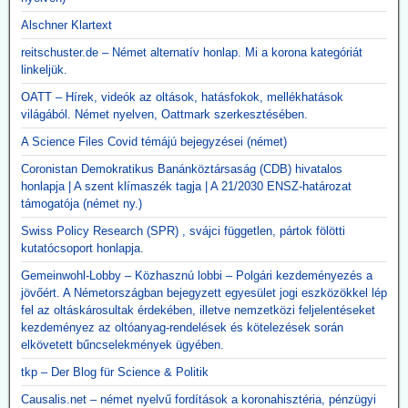
Alschner Klartext
reitschuster.de – Német alternatív honlap. Mi a korona kategóriát
linkeljük.
OATT – Hírek, videók az oltások, hatásfokok, mellékhatások
világából. Német nyelven, Oattmark szerkesztésében.
A Science Files Covid témájú bejegyzései (német)
Coronistan Demokratikus Banánköztársaság (CDB) hivatalos
honlapja | A szent klímaszék tagja | A 21/2030 ENSZ-határozat
támogatója (német ny.)
Swiss Policy Research (SPR) , svájci független, pártok fölötti
kutatócsoport honlapja.
Gemeinwohl-Lobby – Közhasznú lobbi – Polgári kezdeményezés a
jövőért. A Németországban bejegyzett egyesület jogi eszközökkel lép
fel az oltáskárosultak érdekében, illetve nemzetközi feljelentéseket
kezdeményez az oltóanyag-rendelések és kötelezések során
elkövetett bűncselekmények ügyében.
tkp – Der Blog für Science & Politik
Causalis.net – német nyelvű fordítások a koronahisztéria, pénzügyi