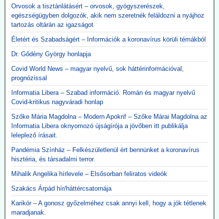
használhatatlan lélegeztetőgépek tárolása eddig
Orvosok a tisztánlátásért – orvosok, gyógyszerészek,
egészségügyben dolgozók, akik nem szeretnék feláldozni a nyájhoz
2,3 milliárdba került
tartozás oltárán az igazságot
A kormány felülvizsgálja a koronavírus idején beszerzett
lélegeztetőgépek ügyét. A járvány alatt közel 300 milliárd forint
Életért és Szabadságért – Információk a koronavírus körüli témákból
értékben szerzett be gépeket az Orbán-kormány annak ellenére,
Dr. Gődény György honlapja
hogy a szakmai szervezetek világossá tették, hogy nincs elég
ember ennyi gép üzemeltetésére. A kormány felülvizsgálja az akkor
Covid World News – magyar nyelvű, sok háttérinformációval,
kötött szerződéseket, a vizsgálatot pedig a Külügyminisztérium
prognózissal
folytatja majd le, azonnali hatállyal.
A használhatatlan lélegeztetőgépek tárolása is horribilis összegbe
Informatia Libera – Szabad információ. Román és magyar nyelvű
került: több mint 2,3 milliárd forint volt eddig a raktárköltség.
Covid-kritikus nagyváradi honlap
Közzétevő: Teljesen mellékes, hogy volt-e (van-e) elég ember ennyi
Szőke Mária Magdolna – Modern Apokrif – Szőke Márai Magdolna az
gép üzemeltetésére. A gépek használata kontraproduktív, nem
Informatia Libera oknyomozó újságírója a jövőben itt publikálja
gyógyítja az influenzás beteget, hanem sietteti, elősegíti halálukat.
leleplező írásait.
Erre több bejegyzésben felhívtuk a figyelmet. Beszerzésük egy célt
szolgált: a 120 milliárd lenyúlását. Ennyi volt a különbség a
Pandémia Színház – Felkészületlenül ért bennünket a koronavírus
gyárkapunál érvényes ár, és a magyar adófizető által kifizetett 300
hisztéria, és társadalmi terror.
milliárd között.
Mihalik Angelika hírlevele – Elsősorban feliratos videók
A gépek vásárlása emellett hozzájárult a pszichoterrorhoz, ami
aztán ahhoz vezetett, hogy az emberek önként sorba álltak, hogy
Szakács Árpád hír/háttércsatornája
fölvehessék a génterápiás oltást.
Karikór – A gonosz győzelméhez csak annyi kell, hogy a jók tétlenek
maradjanak.
2026.05.12. JonFletwood.com: A Moderna