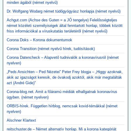
minden ágából (német nyelvű)
Dr. Wolfgang Wodarg német tüdőgyógyász honlapja (német nyelvű)
Achgut.com (Achse des Guten = a JÓ tengelye) Felelősségteljes
német közéleti személyiségek által fenntartott honlap, többek között
friss információkal a víruskutatás területéről (német nyelvű)
Corona Doks – Korona dokumentumok
Corona Transition (német nyelvű hírek, tudósítások)
Corona Datencheck – Alapvető tudnivalók a koronavírusról (német
nyelven)
„Peds Ansichten – Ped Nézetei” Peter Frey blogja – „Higgy azoknak,
akik az igazságot keresik, de óvakodj azoktól, akik már megtalálták
azt (André Gide)”
Corona-blog.net. Amit a főáramú médiák elhallgatnak koronavírus
ügyben. (német nyelven)
ORBIS-hírek. Független hírblog, nemcsak kovid-témákkal (német
nyelven)
Alschner Klartext
reitschuster.de – Német alternatív honlap. Mi a korona kategóriát