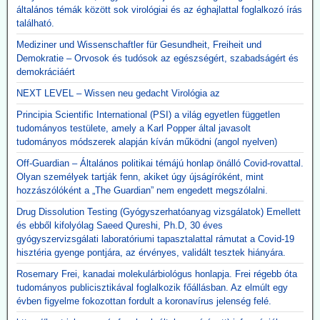
általános témák között sok virológiai és az éghajlattal foglalkozó írás
található.
Mediziner und Wissenschaftler für Gesundheit, Freiheit und
Demokratie – Orvosok és tudósok az egészségért, szabadságért és
demokráciáért
NEXT LEVEL – Wissen neu gedacht Virológia az
Principia Scientific International (PSI) a világ egyetlen független
tudományos testülete, amely a Karl Popper által javasolt
tudományos módszerek alapján kíván működni (angol nyelven)
Off-Guardian – Általános politikai témájú honlap önálló Covid-rovattal.
Olyan személyek tartják fenn, akiket úgy újságíróként, mint
hozzászólóként a „The Guardian” nem engedett megszólalni.
Drug Dissolution Testing (Gyógyszerhatóanyag vizsgálatok) Emellett
és ebből kifolyólag Saeed Qureshi, Ph.D, 30 éves
gyógyszervizsgálati laboratóriumi tapasztalattal rámutat a Covid-19
hisztéria gyenge pontjára, az érvényes, validált tesztek hiányára.
Rosemary Frei, kanadai molekulárbiológus honlapja. Frei régebb óta
tudományos publicisztikával foglalkozik főállásban. Az elmúlt egy
évben figyelme fokozottan fordult a koronavírus jelenség felé.