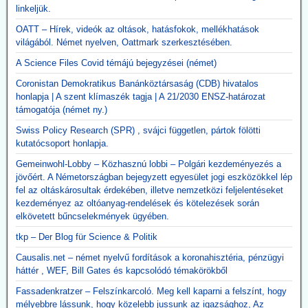
linkeljük.
OATT – Hírek, videók az oltások, hatásfokok, mellékhatások
világából. Német nyelven, Oattmark szerkesztésében.
A Science Files Covid témájú bejegyzései (német)
Coronistan Demokratikus Banánköztársaság (CDB) hivatalos
honlapja | A szent klímaszék tagja | A 21/2030 ENSZ-határozat
támogatója (német ny.)
Swiss Policy Research (SPR) , svájci független, pártok fölötti
kutatócsoport honlapja.
Gemeinwohl-Lobby – Közhasznú lobbi – Polgári kezdeményezés a
jövőért. A Németországban bejegyzett egyesület jogi eszközökkel lép
fel az oltáskárosultak érdekében, illetve nemzetközi feljelentéseket
kezdeményez az oltóanyag-rendelések és kötelezések során
elkövetett bűncselekmények ügyében.
tkp – Der Blog für Science & Politik
Causalis.net – német nyelvű fordítások a koronahisztéria, pénzügyi
háttér , WEF, Bill Gates és kapcsolódó témakörökből
Fassadenkratzer – Felszínkarcoló. Meg kell kaparni a felszínt, hogy
mélyebbre lássunk, hogy közelebb jussunk az igazsághoz, Az