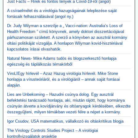
Just Facts – Hírek és fontos tények a Covid-19-ről (angol)
A csíraelmélet és a virológia hazugságainak leleplezése saját
forrásaik felhasználásával (angol ny.)
Dr. Judy Wilyman a szerzője a „ Vacci-nation: Australia’s Loss of
Health Freedom ” című könyvnek, amely doktori disszertációjával
párhuzamosan született. A szerző a könyvben az ausztrál kormány
oltási politikáját vizsgálja. A honlapon Wilyman kovid-hisztériával
kapcsolatos írásai olvashatók.
Natural News- Mike Adams tudós és blogszerkesztő honlapja
egészség és táplálkozás témakörből
ViroLIEgy hírlevél – Azaz Hazug virológia hírlevél. Mike Stone
honlapja a vírusteóriáról, és a virológiáról – annak saját forrásai
alapján.
Lies are Unbekoming – Hazudni csúnya dolog. Egy ausztrál
befektetési tanácsadó honlapja, aki, miután rájött, hogy kormánya
csúnyán átverte a kovidjárvány és oltóanyagok kérdésében, elkezdte
összegyűjteni, milyen témákban vezeti félre a népet a kormány.
Igor Csudov, USA matematikus, vállalkozó és oltáskritikus blogja
The Virology Controls Studies Project – A virológiai
kontrollvizsgálatok projektje