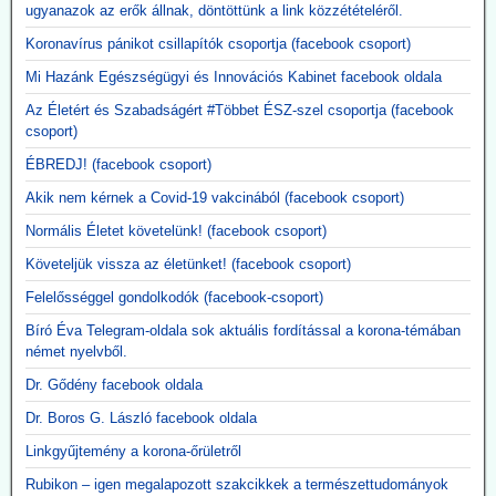
ugyanazok az erők állnak, döntöttünk a link közzétételéről.
A New England Journal of Medicine által nemrég közzétett, 3. szintű
tanulmány megerősítette, hogy a Moderna kísérleti mRNS-alapú
Koronavírus pánikot csillapítók csoportja (facebook csoport)
szezonális influenzaoltóanyaga, az mRNA-1010, a szokásos
Mi Hazánk Egészségügyi és Innovációs Kabinet facebook oldala
influenzaoltásokhoz képest körülbelül hatszor gyakrabban okozott
súlyos, rövid távú mellékhatásokat, miközben a tünetekkel járó,
Az Életért és Szabadságért #Többet ÉSZ-szel csoportja (facebook
PCR-rel igazolt influenzaszerű megbetegedések számának abszolút
csoport)
csökkenése kevesebb mint egy százalékpont volt.
ÉBREDJ! (facebook csoport)
Közzétevő: A szlogen az ellenkezőjére fordult.
"Hatástalan és ártalmas."
Akik nem kérnek a Covid-19 vakcinából (facebook csoport)
Normális Életet követelünk! (facebook csoport)
Követeljük vissza az életünket! (facebook csoport)
Felelősséggel gondolkodók (facebook-csoport)
Bíró Éva Telegram-oldala sok aktuális fordítással a korona-témában
német nyelvből.
Dr. Gődény facebook oldala
Dr. Boros G. László facebook oldala
Linkgyűjtemény a korona-őrületről
Rubikon – igen megalapozott szakcikkek a természettudományok