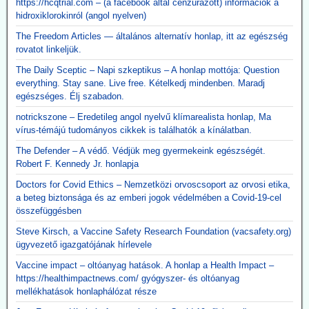
https://hcqtrial.com – (a facebook által cenzúrázott) információk a
hidroxiklorokinról (angol nyelven)
The Freedom Articles — általános alternatív honlap, itt az egészség
rovatot linkeljük.
The Daily Sceptic – Napi szkeptikus – A honlap mottója: Question
everything. Stay sane. Live free. Kételkedj mindenben. Maradj
egészséges. Élj szabadon.
notrickszone – Eredetileg angol nyelvű klímarealista honlap, Ma
vírus-témájú tudományos cikkek is találhatók a kínálatban.
The Defender – A védő. Védjük meg gyermekeink egészségét.
Robert F. Kennedy Jr. honlapja
Doctors for Covid Ethics – Nemzetközi orvoscsoport az orvosi etika,
a beteg biztonsága és az emberi jogok védelmében a Covid-19-cel
összefüggésben
Steve Kirsch, a Vaccine Safety Research Foundation (vacsafety.org)
ügyvezető igazgatójának hírlevele
Vaccine impact – oltóanyag hatások. A honlap a Health Impact –
https://healthimpactnews.com/ gyógyszer- és oltóanyag
mellékhatások honlaphálózat része