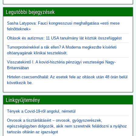
bénulást követelnek meg a besoroláshoz. Azokat az eseteket,
amelyek nem feleltek meg az új kritériumoknak, másként sorolták
Legutóbbi bejegyzések
be.
Sasha Latypova: Fauci kongresszusi meghallgatása «esti mese
2026.06.10. JonFleetwood.com: Kennedy
felnőtteknek»
beszüntette, Rubio külügyminiszter újra elindítja
Oltások és autizmus: 11 USA tanulmány lát köztük összefüggést
a Gavi finanszírozását
Egy évvel ezelőtt Robert F. Kennedy Jr. egészségügyi miniszter
Tumorproteinekkel a rák ellen? A Moderna megkezdte kísérleti
visszavonta a Gavi számára nyújtott, évi több száz millió dolláros
oltóanyagának klinikai tesztelését.
amerikai támogatást, hivatkozva a DTP-oltással összefüggésbe
Visszatekintő I. A kovid-hisztéria pénzügyi veszteségei Nagy-
hozható gyermekhalálesetekre.
Britanniában
Kennedy arra kérte a Gavi-t, hogy „állítsa vissza a közbizalmat, és
igazolja azt a 8 milliárd dollárt, amelyet Amerika 2001 óta nyújtott
Hirtelen csecsemőhalál: Az esetek fele az oltások után 48 órán belül
finanszírozásként”.
következik be.
Rubio külügyminiszter azonban most közölte, hogy - az afrikai
ebola-esetekre tekintettel - folytatják a Gavi finanszírozását. A
közbizalom Gavi általi visszaszerzéséről Rubio nem ejtett szót.
Linkgyűjtemény
2026.06.09. 24.hu: A 300 milliárdért beszerzett,
Tények a Covid-19-ről angolul, németül
használhatatlan lélegeztetőgépek tárolása eddig
Orvosok a tisztánlátásért – orvosok, gyógyszerészek,
2,3 milliárdba került
egészségügyben dolgozók, akik nem szeretnék feláldozni a nyájhoz
A kormány felülvizsgálja a koronavírus idején beszerzett
tartozás oltárán az igazságot