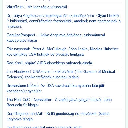
VirusTruth – Az igazság a vírusokról
Dr. Lidiya Angelova orvosbiológus és szabadúszó író. Olyan hírekről
ír különböző, cenzúrázatlan forrásokból, amelyek nem szerepelnek a
hírekben.
GenuineProspect – Lidiya Angelova általános, tudománnyal
kapcsolatos írásai
Fókuszpontok. Peter A. McCullough, John Leake, Nicolas Hulscher
kovidkritikus USA kutatók és orvosok honlapja
Rod Knoll „régóta” AIDS-disszidens substack-oldala
Jon Fleetwood, USA orvosi szakfolyóirat (The Gazette of Medical
Sciences) szerkesztőjének substack-oldala
Brownstone Intézet. Az USA kovid-politika nyomán létrejött
közhasznú egyesület
The Real CdC’s Newsletter – A valódi járványügyi hírlevél. John
Beaudoin Sr blogja
Due Diligence and Art – Kellő gondosság és művészet. Sasha
Latypova blogja
Ian Brighthope ausztrál orvos substack-oldala