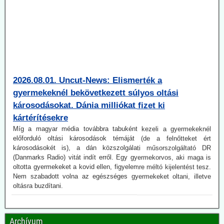
2026.08.01. Uncut-News: Elismerték a
gyermekeknél bekövetkezett súlyos oltási
károsodásokat. Dánia milliókat fizet ki
kártérítésekre
Míg a magyar média továbbra tabuként kezeli a gyermekeknél
előforduló oltási károsodások témáját (de a felnőtteket ért
károsodásokét is), a dán közszolgálati műsorszolgáltató DR
(Danmarks Radio) vitát indít erről. Egy gyermekorvos, aki maga is
oltotta gyermekeket a kovid ellen, figyelemre méltó kijelentést tesz.
Nem szabadott volna az egészséges gyermekeket oltani, illetve
oltásra buzdítani.
2026.07.21. Jonfleetwood.com: A US Army már
2010-ben pandémiaképes koronavírusok után
kutatott.
Archívum