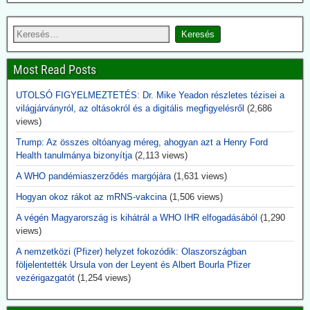
USA egészségügyi kutatását
A Bill & Melinda Gates alapítvány nemcsak támogatta filantrópként
az USA National Institutes of Health (NIH) egészégügyi kutatási
programját, hanem meghatározta a kutatás és fejlesztés irányát, pl.
az oltóanyag-fejlesztések területén. Evvel egyidejűleg az alapítvány
Most Read Posts
növelte részesedését a Curevac és Biontech oltóanyaggyártó
cégekben.
UTOLSÓ FIGYELMEZTETÉS: Dr. Mike Yeadon részletes tézisei a
világjárványról, az oltásokról és a digitális megfigyelésről
(2,686
2026.06.14. uncutnews.ch: Tulsi Gabbard, USA
views)
Nemzeti Titkosszolgálat (ODNI) igazgató: 40
Trump: Az összes oltóanyag méreg, ahogyan azt a Henry Ford
titkos virológia laboratórium Ukrajnában
Health tanulmánya bizonyítja
(2,113 views)
Az Egyesült Államok világszerte több mint 120 laboratóriumot
támogatott több mint 30 országban – köztük több mint 40
A WHO pandémiaszerződés margójára
(1,631 views)
intézményt Ukrajnában. A nyilvánosságra hozott dokumentumokból
Hogyan okoz rákot az mRNS-vakcina
(1,506 views)
az is kiderül, hogy ezek a laboratóriumok rendkívül veszélyes
kórokozókkal dolgoztak, és az Egyesült Államok biológiai
A végén Magyarország is kihátrál a WHO IHR elfogadásából
(1,290
biztonsági feltételek mellett végzett tevékenységekre képezte ki az
views)
ukrán tudósokat.
A nemzetközi (Pfizer) helyzet fokozódik: Olaszországban
Aki eddig ezt szóba hozta, megkapta jelzőjét: Alusipkás
följelentették Ursula von der Leyent és Albert Bourla Pfizer
összeesküvés-teoretikus.
vezérigazgatót
(1,254 views)
2026.06.14. JonFleetwood.com: A CDC csöndben