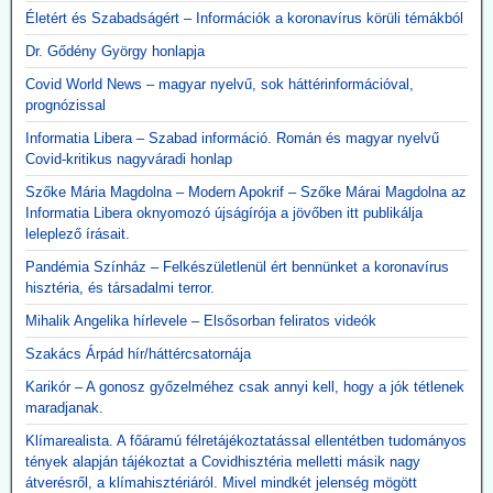
lélegeztetőgépek ügyét. A járvány alatt közel 300 milliárd forint
Életért és Szabadságért – Információk a koronavírus körüli témákból
értékben szerzett be gépeket az Orbán-kormány annak ellenére,
hogy a szakmai szervezetek világossá tették, hogy nincs elég
Dr. Gődény György honlapja
ember ennyi gép üzemeltetésére. A kormány felülvizsgálja az akkor
Covid World News – magyar nyelvű, sok háttérinformációval,
kötött szerződéseket, a vizsgálatot pedig a Külügyminisztérium
prognózissal
folytatja majd le, azonnali hatállyal.
A használhatatlan lélegeztetőgépek tárolása is horribilis összegbe
Informatia Libera – Szabad információ. Román és magyar nyelvű
került: több mint 2,3 milliárd forint volt eddig a raktárköltség.
Covid-kritikus nagyváradi honlap
Közzétevő: Teljesen mellékes, hogy volt-e (van-e) elég ember ennyi
Szőke Mária Magdolna – Modern Apokrif – Szőke Márai Magdolna az
gép üzemeltetésére. A gépek használata kontraproduktív, nem
Informatia Libera oknyomozó újságírója a jövőben itt publikálja
gyógyítja az influenzás beteget, hanem sietteti, elősegíti halálukat.
leleplező írásait.
Erre több bejegyzésben felhívtuk a figyelmet. Beszerzésük egy célt
szolgált: a 120 milliárd lenyúlását. Ennyi volt a különbség a
Pandémia Színház – Felkészületlenül ért bennünket a koronavírus
gyárkapunál érvényes ár, és a magyar adófizető által kifizetett 300
hisztéria, és társadalmi terror.
milliárd között.
A gépek vásárlása emellett hozzájárult a pszichoterrorhoz, ami
Mihalik Angelika hírlevele – Elsősorban feliratos videók
aztán ahhoz vezetett, hogy az emberek önként sorba álltak, hogy
Szakács Árpád hír/háttércsatornája
fölvehessék a génterápiás oltást.
Karikór – A gonosz győzelméhez csak annyi kell, hogy a jók tétlenek
2026.05.12. JonFletwood.com: A Moderna
maradjanak.
megerősítette, hogy új mRNS-bázisú
Klímarealista. A főáramú félretájékoztatással ellentétben tudományos
influenzaoltása hatszor több súlyos mellékhatást
tények alapján tájékoztat a Covidhisztéria melletti másik nagy
átverésről, a klímahisztériáról. Mivel mindkét jelenség mögött
okoz