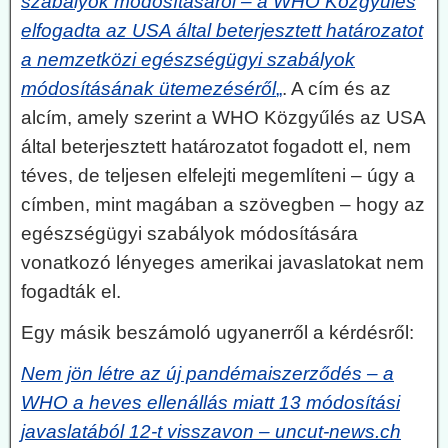
szabályok módosításáról – a WHO Közgyűlés
elfogadta az USA által beterjesztett határozatot
a nemzetközi egészségügyi szabályok
módosításának ütemezéséről
„
. A cím és az
alcím, amely szerint a WHO Közgyűlés az USA
által beterjesztett határozatot fogadott el, nem
téves, de teljesen elfelejti megemlíteni – úgy a
címben, mint magában a szövegben – hogy az
egészségügyi szabályok módosítására
vonatkozó lényeges amerikai javaslatokat nem
fogadták el.
Egy másik beszámoló ugyanerről a kérdésről:
Nem jön létre az új pandémaiszerződés – a
WHO a heves ellenállás miatt 13 módosítási
javaslatából 12-t visszavon – uncut-news.ch