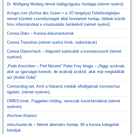
Dr. Wolfgang Wodarg német tüdőgyógyász honlapja (német nyelvű)
Achgut.com (Achse des Guten = a JÓ tengelye) Felelősségteljes
német közéleti személyiségek által fenntartott honlap, többek között
friss információkal a víruskutatás területéről (német nyelvű)
Corona Doks – Korona dokumentumok
Corona Transition (német nyelvű hírek, tudósítások)
Corona Datencheck – Alapvető tudnivalók a koronavírusról (német
nyelven)
„Peds Ansichten – Ped Nézetei” Peter Frey blogja – „Higgy azoknak,
akik az igazságot keresik, de óvakodj azoktól, akik már megtalálták
azt (André Gide)”
Corona-blog.net. Amit a főáramú médiák elhallgatnak koronavírus
ügyben. (német nyelven)
ORBIS-hírek. Független hírblog, nemcsak kovid-témákkal (német
nyelven)
Alschner Klartext
reitschuster.de – Német alternatív honlap. Mi a korona kategóriát
linkeljük.