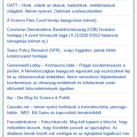
OATT – Hírek, videók az oltások, hatásfokok, mellékhatások
világából. Német nyelven, Oattmark szerkesztésében.
A Science Files Covid témájú bejegyzései (német)
Coronistan Demokratikus Banánköztársaság (CDB) hivatalos
honlapja | A szent klímaszék tagja | A 21/2030 ENSZ-határozat
támogatója (német ny.)
Swiss Policy Research (SPR) , svájci független, pártok fölötti
kutatócsoport honlapja.
Gemeinwohl-Lobby – Közhasznú lobbi – Polgári kezdeményezés a
jövőért. A Németországban bejegyzett egyesület jogi eszközökkel lép
fel az oltáskárosultak érdekében, illetve nemzetközi feljelentéseket
kezdeményez az oltóanyag-rendelések és kötelezések során
elkövetett bűncselekmények ügyében.
tkp – Der Blog für Science & Politik
Causalis.net – német nyelvű fordítások a koronahisztéria, pénzügyi
háttér , WEF, Bill Gates és kapcsolódó témakörökből
Fassadenkratzer – Felszínkarcoló. Meg kell kaparni a felszínt, hogy
mélyebbre lássunk, hogy közelebb jussunk az igazsághoz, Az
általános témák között sok virológiai és az éghajlattal foglalkozó írás