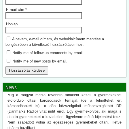
E-mail cím
*
Honlap
A nevem, e-mail címem, és weboldalcímem mentése a
böngészőben a következő hozzászólásomhoz.
2026.08.01. Uncut-News: Elismerték a
Notify me of follow-up comments by email.
gyermekeknél bekövetkezett súlyos oltási
Notify me of new posts by email.
károsodásokat. Dánia milliókat fizet ki
kártérítésekre
Míg a magyar média továbbra tabuként kezeli a gyermekeknél
előforduló oltási károsodások témáját (de a felnőtteket ért
News
károsodásokét is), a dán közszolgálati műsorszolgáltató DR
(Danmarks Radio) vitát indít erről. Egy gyermekorvos, aki maga is
oltotta gyermekeket a kovid ellen, figyelemre méltó kijelentést tesz.
Nem szabadott volna az egészséges gyermekeket oltani, illetve
oltásra buzdítani.
2026.07.21. Jonfleetwood.com: A US Army már