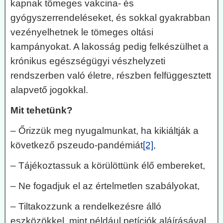
kapnak tömeges vakcina- és
gyógyszerrendeléseket, és sokkal gyakrabban
vezényelhetnek le tömeges oltási
kampányokat. A lakosság pedig felkészülhet a
krónikus egészségügyi vészhelyzeti
rendszerben való életre, részben felfüggesztett
alapvető jogokkal.
Mit tehetünk?
– Őrizzük meg nyugalmunkat, ha kikiáltják a
következő pszeudo-pandémiát
[2]
,
– Tájékoztassuk a körülöttünk élő embereket,
– Ne fogadjuk el az értelmetlen szabályokat,
– Tiltakozzunk a rendelkezésre álló
eszközökkel, mint például petíciók aláírásával