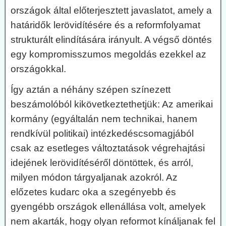
országok által előterjesztett javaslatot, amely a
határidők lerövidítésére és a reformfolyamat
strukturált elindítására irányult. A végső döntés
egy kompromisszumos megoldás ezekkel az
országokkal.
Így aztán a néhány szépen színezett
beszámolóból kikövetkeztethetjük: Az amerikai
kormány (egyáltalán nem technikai, hanem
rendkívül politikai) intézkedéscsomagjából
csak az esetleges változtatások végrehajtási
idejének lerövidítéséről döntöttek, és arról,
milyen módon tárgyaljanak azokról. Az
előzetes kudarc oka a szegényebb és
gyengébb országok ellenállása volt, amelyek
nem akarták, hogy olyan reformot kínáljanak fel