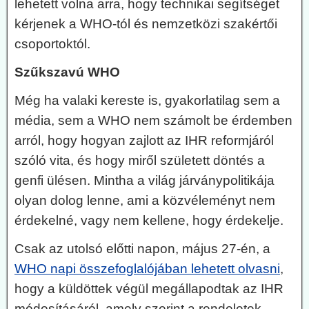
lehetett volna arra, hogy technikai segítséget
kérjenek a WHO-tól és nemzetközi szakértői
csoportoktól.
Szűkszavú WHO
Még ha valaki kereste is, gyakorlatilag sem a
média, sem a WHO nem számolt be érdemben
arról, hogy hogyan zajlott az IHR reformjáról
szóló vita, és hogy miről született döntés a
genfi ülésen. Mintha a világ járványpolitikája
olyan dolog lenne, ami a közvéleményt nem
érdekelné, vagy nem kellene, hogy érdekelje.
Csak az utolsó előtti napon, május 27-én, a
WHO napi összefoglalójában lehetett olvasni
,
hogy a küldöttek végül megállapodtak az IHR
módosításáról, amely szerint a rendeletek