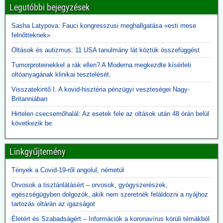
Legutóbbi bejegyzések
2,3 milliárdba került
A kormány felülvizsgálja a koronavírus idején beszerzett
Sasha Latypova: Fauci kongresszusi meghallgatása «esti mese
lélegeztetőgépek ügyét. A járvány alatt közel 300 milliárd forint
felnőtteknek»
értékben szerzett be gépeket az Orbán-kormány annak ellenére,
hogy a szakmai szervezetek világossá tették, hogy nincs elég
Oltások és autizmus: 11 USA tanulmány lát köztük összefüggést
ember ennyi gép üzemeltetésére. A kormány felülvizsgálja az akkor
Tumorproteinekkel a rák ellen? A Moderna megkezdte kísérleti
kötött szerződéseket, a vizsgálatot pedig a Külügyminisztérium
oltóanyagának klinikai tesztelését.
folytatja majd le, azonnali hatállyal.
A használhatatlan lélegeztetőgépek tárolása is horribilis összegbe
Visszatekintő I. A kovid-hisztéria pénzügyi veszteségei Nagy-
került: több mint 2,3 milliárd forint volt eddig a raktárköltség.
Britanniában
Közzétevő: Teljesen mellékes, hogy volt-e (van-e) elég ember ennyi
gép üzemeltetésére. A gépek használata kontraproduktív, nem
Hirtelen csecsemőhalál: Az esetek fele az oltások után 48 órán belül
gyógyítja az influenzás beteget, hanem sietteti, elősegíti halálukat.
következik be.
Erre több bejegyzésben felhívtuk a figyelmet. Beszerzésük egy célt
szolgált: a 120 milliárd lenyúlását. Ennyi volt a különbség a
Linkgyűjtemény
gyárkapunál érvényes ár, és a magyar adófizető által kifizetett 300
milliárd között.
A gépek vásárlása emellett hozzájárult a pszichoterrorhoz, ami
Tények a Covid-19-ről angolul, németül
aztán ahhoz vezetett, hogy az emberek önként sorba álltak, hogy
Orvosok a tisztánlátásért – orvosok, gyógyszerészek,
fölvehessék a génterápiás oltást.
egészségügyben dolgozók, akik nem szeretnék feláldozni a nyájhoz
tartozás oltárán az igazságot
2026.05.12. JonFletwood.com: A Moderna
Életért és Szabadságért – Információk a koronavírus körüli témákból
megerősítette, hogy új mRNS-bázisú