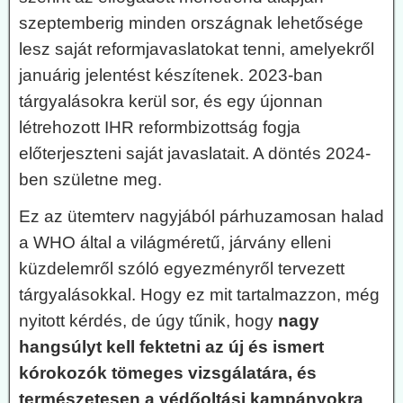
szeptemberig minden országnak lehetősége
lesz saját reformjavaslatokat tenni, amelyekről
januárig jelentést készítenek. 2023-ban
tárgyalásokra kerül sor, és egy újonnan
létrehozott IHR reformbizottság fogja
előterjeszteni saját javaslatait. A döntés 2024-
ben születne meg.
Ez az ütemterv nagyjából párhuzamosan halad
a WHO által a világméretű, járvány elleni
küzdelemről szóló egyezményről tervezett
tárgyalásokkal. Hogy ez mit tartalmazzon, még
nyitott kérdés, de úgy tűnik, hogy
nagy
hangsúlyt kell fektetni az új és ismert
kórokozók tömeges vizsgálatára, és
természetesen a védőoltási kampányokra
.