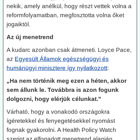
nekik, amely anélkül, hogy részt vettek volna a
reformfolyamatban, megfosztotta volna őket
jogaiktól.
Az új menetrend
A kudarc azonban csak átmeneti. Loyce Pace,
az
Egyesült Államok egészségügyi és
humánügyi minisztere így nyilatkozott
:
„Ha nem történik meg ezen a héten, akkor
sem állunk le. Továbbra is azon fogunk
dolgozni, hogy elérjük célunkat.”
Várható, hogy a vonakodó országokra
ígéretekkel és fenyegetésekkel nyomást
fognak gyakorolni. A Health Policy Watch
szerint az elfogadott menetrend alapján