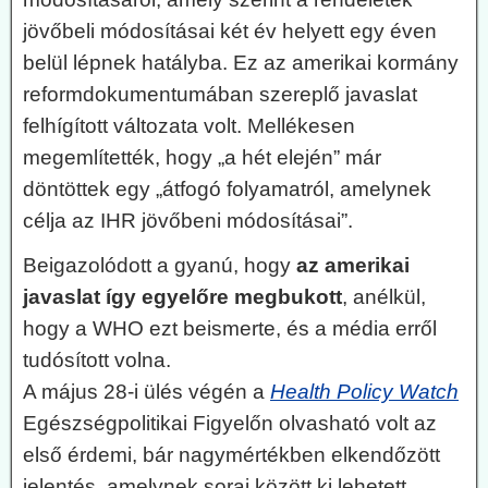
jövőbeli módosításai két év helyett egy éven
belül lépnek hatályba. Ez az amerikai kormány
reformdokumentumában szereplő javaslat
felhígított változata volt. Mellékesen
megemlítették, hogy „a hét elején” már
döntöttek egy „átfogó folyamatról, amelynek
célja az IHR jövőbeni módosításai”.
Beigazolódott a gyanú, hogy
az amerikai
javaslat így egyelőre megbukott
, anélkül,
hogy a WHO ezt beismerte, és a média erről
tudósított volna.
A május 28-i ülés végén a
Health Policy Watch
Egészségpolitikai Figyelőn olvasható volt az
első érdemi, bár nagymértékben elkendőzött
jelentés, amelynek sorai között ki lehetett