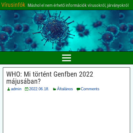
Vírusinfók
Máshol el nem érhető információk vírusokról, járványokról
WHO: Mi történt Genfben 2022
májusában?
admin
2022.06.18.
Általános
Comments