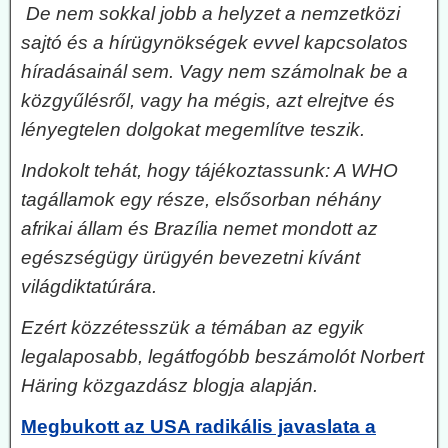
De nem sokkal jobb a helyzet a nemzetközi
sajtó és a hírügynökségek evvel kapcsolatos
híradásainál sem. Vagy nem számolnak be a
közgyűlésről, vagy ha mégis, azt elrejtve és
lényegtelen dolgokat megemlítve teszik.
Indokolt tehát, hogy tájékoztassunk: A WHO
tagállamok egy része, elsősorban néhány
afrikai állam és Brazília nemet mondott az
egészségügy ürügyén bevezetni kívánt
világdiktatúrára.
Ezért közzétesszük a témában az egyik
legalaposabb, legátfogóbb beszámolót Norbert
Häring közgazdász blogja alapján.
Megbukott az USA radikális javaslata a