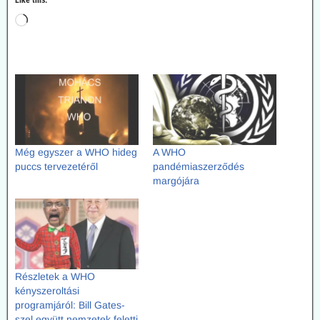
Like this:
Még egyszer a WHO hideg
A WHO
puccs tervezetéről
pandémiaszerződés
margójára
Részletek a WHO
kényszeroltási
programjáról: Bill Gates-
szel együtt nemzetek feletti