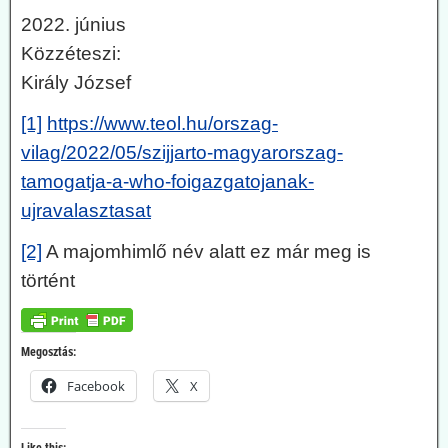
2022. június
Közzéteszi:
Király József
[1]
https://www.teol.hu/orszag-
vilag/2022/05/szijjarto-magyarorszag-
tamogatja-a-who-foigazgatojanak-
ujravalasztasat
[2]
A majomhimlő név alatt ez már meg is
történt
Megosztás:
Facebook
X