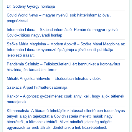
influenzaoltása hatszor több súlyos mellékhatást
Dr. Gődény György honlapja
okoz
Covid World News – magyar nyelvű, sok háttérinformációval,
A New England Journal of Medicine által nemrég közzétett, 3. szintű
prognózissal
tanulmány megerősítette, hogy a Moderna kísérleti mRNS-alapú
Informatia Libera – Szabad információ. Román és magyar nyelvű
szezonális influenzaoltóanyaga, az mRNA-1010, a szokásos
Covid-kritikus nagyváradi honlap
influenzaoltásokhoz képest körülbelül hatszor gyakrabban okozott
súlyos, rövid távú mellékhatásokat, miközben a tünetekkel járó,
Szőke Mária Magdolna – Modern Apokrif – Szőke Márai Magdolna az
PCR-rel igazolt influenzaszerű megbetegedések számának abszolút
Informatia Libera oknyomozó újságírója a jövőben itt publikálja
csökkenése kevesebb mint egy százalékpont volt.
leleplező írásait.
Közzétevő: A szlogen az ellenkezőjére fordult.
Pandémia Színház – Felkészületlenül ért bennünket a koronavírus
"Hatástalan és ártalmas."
hisztéria, és társadalmi terror.
Mihalik Angelika hírlevele – Elsősorban feliratos videók
Szakács Árpád hír/háttércsatornája
Karikór – A gonosz győzelméhez csak annyi kell, hogy a jók tétlenek
maradjanak.
Klímarealista. A főáramú félretájékoztatással ellentétben tudományos
tények alapján tájékoztat a Covidhisztéria melletti másik nagy
átverésről, a klímahisztériáról. Mivel mindkét jelenség mögött
ugyanazok az erők állnak, döntöttünk a link közzétételéről.