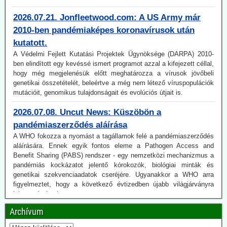
2010-ben pandémiaképes koronavírusok után
kutatott.
A Védelmi Fejlett Kutatási Projektek Ügynöksége (DARPA) 2010-
ben elindított egy kevéssé ismert programot azzal a kifejezett céllal,
hogy még megjelenésük előtt meghatározza a vírusok jövőbeli
genetikai összetételét, beleértve a még nem létező víruspopulációk
mutációit, genomikus tulajdonságait és evolúciós útjait is.
2026.07.08. Uncut News: Küszöbön a
pandémiaszerződés aláírása
A WHO fokozza a nyomást a tagállamok felé a pandémiaszerződés
aláírására. Ennek egyik fontos eleme a Pathogen Access and
Benefit Sharing (PABS) rendszer - egy nemzetközi mechanizmus a
pandémiás kockázatot jelentő kórokozók, biológiai minták és
genetikai szekvenciaadatok cseréjére. Ugyanakkor a WHO arra
figyelmeztet, hogy a következő évtizedben újabb világjárványra
lehet számítani.
A PABS-rendszerről jelenleg (július 6-17) folynak a tárgyalások
Genfben.
2026.06.18. JonFleetwood.com: Az amerikai
Archívum
hadsereg megerősítette, hogy az ebola-PCR-