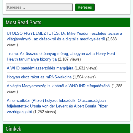
2026.06.14. JonFleetwood.com: A CDC csöndben
beismeri, hogy a génszekvenálás önmagában
Most Read Posts
nem bizonyítja a vírusátvitelt
A CDC a legújabb USA kanyaróesetek kapcsán csöndben beismeri,
UTOLSÓ FIGYELMEZTETÉS: Dr. Mike Yeadon részletes tézisei a
hogy a génszekvenálás eredményei önmagukban nem tekinthetők
világjárványról, az oltásokról és a digitális megfigyelésről
(2,683
elegendő bizonyítéknak a vírusátvitel mellett, mégha a genomok
views)
nagyon hasonlók is.
Mint tudjuk, az összes korlátozó intézkedés egyedül a PCR-
Trump: Az összes oltóanyag méreg, ahogyan azt a Henry Ford
teszteken nyugodott.
Health tanulmánya bizonyítja
(2,107 views)
A WHO pandémiaszerződés margójára
(1,631 views)
2026.06.12. unorthodoxy.substack.com: Amikor
megváltoztatták a járványos gyermekbénulás
Hogyan okoz rákot az mRNS-vakcina
(1,504 views)
definícióját, hirtelen eltűnt a betegség. Érdekes,
A végén Magyarország is kihátrál a WHO IHR elfogadásából
(1,288
ez pont egybeesett az oltások bevezetésével.
views)
A történet arról szól, hogy mi történt a definícióval 1955-ben, abban
A nemzetközi (Pfizer) helyzet fokozódik: Olaszországban
az évben, amikor Salk vakcináját bevezették. Ezt megelőzően a
följelentették Ursula von der Leyent és Albert Bourla Pfizer
„polio” fogalma rendkívül tág volt: akár egy 24 órán át tartó átmeneti
vezérigazgatót
(1,252 views)
bénulás is ide sorolható volt. Azokat az eseteket, amelyeket ma
Guillain-Barré-szindrómának, aszeptikus agyhártyagyulladásnak
vagy más idegrendszeri betegségnek nevezünk, ugyanabba a
Címkék
kategóriába sorolták.