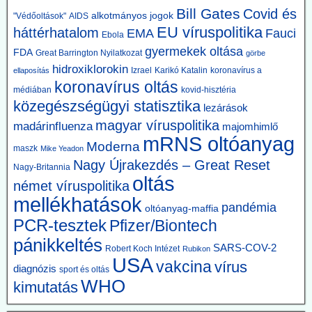
A CDC és az Amerikai Közegészségügyi Szövetség felülvizsgálta a
Bill Gates
Covid és
alkotmányos jogok
"Védőoltások"
AIDS
kritériumokat – most már gyakran 60 napos vagy annál hosszabb
EU víruspolitika
háttérhatalom
EMA
Fauci
Ebola
bénulást követelnek meg a besoroláshoz. Azokat az eseteket,
gyermekek oltása
amelyek nem feleltek meg az új kritériumoknak, másként sorolták
FDA
Great Barrington Nyilatkozat
görbe
be.
hidroxiklorokin
Izrael
Karikó Katalin
koronavírus a
ellaposítás
koronavírus oltás
2026.06.10. JonFleetwood.com: Kennedy
médiában
kovid-hisztéria
közegészségügyi statisztika
beszüntette, Rubio külügyminiszter újra elindítja
lezárások
magyar víruspolitika
a Gavi finanszírozását
madárinfluenza
majomhimlő
mRNS oltóanyag
Egy évvel ezelőtt Robert F. Kennedy Jr. egészségügyi miniszter
Moderna
maszk
Mike Yeadon
visszavonta a Gavi számára nyújtott, évi több száz millió dolláros
Nagy Újrakezdés – Great Reset
amerikai támogatást, hivatkozva a DTP-oltással összefüggésbe
Nagy-Britannia
oltás
hozható gyermekhalálesetekre.
német víruspolitika
Kennedy arra kérte a Gavi-t, hogy „állítsa vissza a közbizalmat, és
mellékhatások
pandémia
igazolja azt a 8 milliárd dollárt, amelyet Amerika 2001 óta nyújtott
oltóanyag-maffia
finanszírozásként”.
PCR-tesztek
Pfizer/Biontech
Rubio külügyminiszter azonban most közölte, hogy - az afrikai
pánikkeltés
ebola-esetekre tekintettel - folytatják a Gavi finanszírozását. A
SARS-COV-2
Robert Koch Intézet
Rubikon
USA
közbizalom Gavi általi visszaszerzéséről Rubio nem ejtett szót.
vakcina
vírus
diagnózis
sport és oltás
WHO
kimutatás
2026.06.09. 24.hu: A 300 milliárdért beszerzett,
használhatatlan lélegeztetőgépek tárolása eddig