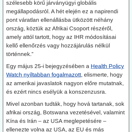
szélesebb körű járványügyi globális
megállapodásról. A hét elején ez a napirendi
pont váratlan ellenállásba ütközött néhány
ország, köztük az Afrikai Csoport részéről,
amely attól tartott, hogy az IHR módosításai
kellő ellenőrzés vagy hozzájárulás nélkül
történnek.”
Egy május 25-i bejegyzésében a
Health Policy
Watch nyíltabban fogalmazott
, elismerte, hogy
az amerikai javaslatok nagyon előre mutatnak,
és ezért nincs esélyük a konszenzusra.
Mivel azonban tudták, hogy hová tartanak, sok
afrikai ország, Botswana vezetésével, valamint
Kína és Irán – az USA meglepetésére –
ellenezte volna az USA, az EU és más