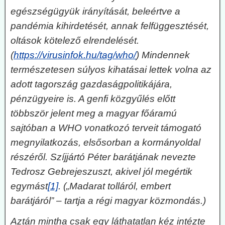
egészségügyük irányítását, beleértve a
pandémia kihirdetését, annak felfüggesztését,
oltások kötelező elrendelését.
(
https://virusinfok.hu/tag/who/
) Mindennek
természetesen súlyos kihatásai lettek volna az
adott tagország gazdaságpolitikájára,
pénzügyeire is. A genfi közgyűlés előtt
többször jelent meg a magyar főáramú
sajtóban a WHO vonatkozó terveit támogató
megnyilatkozás, elsősorban a kormányoldal
részéről. Szíjjártó Péter barátjának nevezte
Tedrosz Gebrejeszuszt, akivel jól megértik
egymást
[1]
. („Madarat tolláról, embert
barátjáról” – tartja a régi magyar közmondás.)
Aztán mintha csak egy láthatatlan kéz intézte