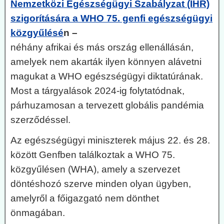
Nemzetközi Egészségügyi Szabályzat (IHR)
szigorítására a WHO 75. genfi egészségügyi
közgyűlésé
n –
néhány afrikai és más ország ellenállásán,
amelyek nem akarták ilyen könnyen alávetni
magukat a WHO egészségügyi diktatúrának.
Most a tárgyalások 2024-ig folytatódnak,
párhuzamosan a tervezett globális pandémia
szerződéssel.
Az egészségügyi miniszterek május 22. és 28.
között Genfben találkoztak a WHO 75.
közgyűlésen (WHA), amely a szervezet
döntéshozó szerve minden olyan ügyben,
amelyről a főigazgató nem dönthet
önmagában.