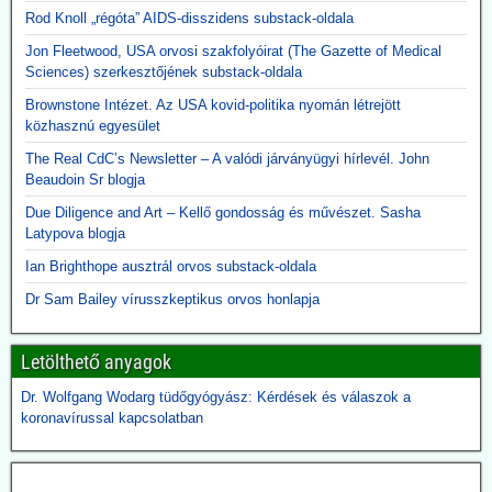
Rod Knoll „régóta” AIDS-disszidens substack-oldala
Jon Fleetwood, USA orvosi szakfolyóirat (The Gazette of Medical
Sciences) szerkesztőjének substack-oldala
Brownstone Intézet. Az USA kovid-politika nyomán létrejött
közhasznú egyesület
The Real CdC’s Newsletter – A valódi járványügyi hírlevél. John
Beaudoin Sr blogja
Due Diligence and Art – Kellő gondosság és művészet. Sasha
Latypova blogja
Ian Brighthope ausztrál orvos substack-oldala
Dr Sam Bailey vírusszkeptikus orvos honlapja
Letölthető anyagok
Dr. Wolfgang Wodarg tüdőgyógyász: Kérdések és válaszok a
koronavírussal kapcsolatban