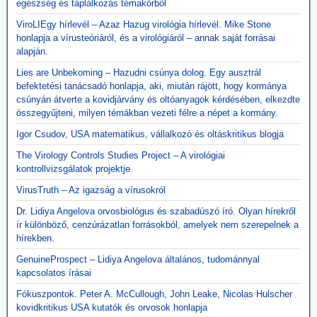
egészség és táplálkozás témakörből
ViroLIEgy hírlevél – Azaz Hazug virológia hírlevél. Mike Stone
honlapja a vírusteóriáról, és a virológiáról – annak saját forrásai
alapján.
Lies are Unbekoming – Hazudni csúnya dolog. Egy ausztrál
befektetési tanácsadó honlapja, aki, miután rájött, hogy kormánya
csúnyán átverte a kovidjárvány és oltóanyagok kérdésében, elkezdte
összegyűjteni, milyen témákban vezeti félre a népet a kormány.
Igor Csudov, USA matematikus, vállalkozó és oltáskritikus blogja
The Virology Controls Studies Project – A virológiai
kontrollvizsgálatok projektje
VirusTruth – Az igazság a vírusokról
Dr. Lidiya Angelova orvosbiológus és szabadúszó író. Olyan hírekről
ír különböző, cenzúrázatlan forrásokból, amelyek nem szerepelnek a
hírekben.
GenuineProspect – Lidiya Angelova általános, tudománnyal
kapcsolatos írásai
Fókuszpontok. Peter A. McCullough, John Leake, Nicolas Hulscher
kovidkritikus USA kutatók és orvosok honlapja