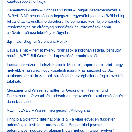
kutatócsoport honlapja.
Gemeinwohl-Lobby – Közhasznú lobbi – Polgári kezdeményezés a
jövőért. A Németországban bejegyzett egyesület jogi eszközökkel lép
fel az oltáskárosultak érdekében, illetve nemzetközi feljelentéseket
kezdeményez az oltóanyag-rendelések és kötelezések során
elkövetett bűncselekmények ügyében.
tkp – Der Blog für Science & Politik
Causalis.net – német nyelvű fordítások a koronahisztéria, pénzügyi
háttér , WEF, Bill Gates és kapcsolódó témakörökből
Fassadenkratzer – Felszínkarcoló. Meg kell kaparni a felszínt, hogy
mélyebbre lássunk, hogy közelebb jussunk az igazsághoz, Az
általános témák között sok virológiai és az éghajlattal foglalkozó írás
található.
Mediziner und Wissenschaftler für Gesundheit, Freiheit und
Demokratie – Orvosok és tudósok az egészségért, szabadságért és
demokráciáért
NEXT LEVEL – Wissen neu gedacht Virológia az
Principia Scientific International (PSI) a világ egyetlen független
tudományos testülete, amely a Karl Popper által javasolt
tudományos módszerek alapján kíván működni (angol nyelven)