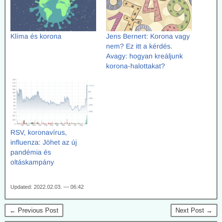
Klíma és korona
Jens Bernert: Korona vagy
nem? Ez itt a kérdés.
Avagy: hogyan kreáljunk
korona-halottakat?
RSV, koronavírus,
influenza: Jöhet az új
pandémia és
oltáskampány
Updated: 2022.02.03. — 06:42
← Previous Post
Next Post →