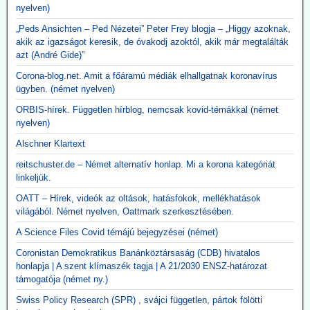
nyelven)
„Peds Ansichten – Ped Nézetei” Peter Frey blogja – „Higgy azoknak,
akik az igazságot keresik, de óvakodj azoktól, akik már megtalálták
azt (André Gide)”
Corona-blog.net. Amit a főáramú médiák elhallgatnak koronavírus
ügyben. (német nyelven)
ORBIS-hírek. Független hírblog, nemcsak kovid-témákkal (német
nyelven)
Alschner Klartext
reitschuster.de – Német alternatív honlap. Mi a korona kategóriát
linkeljük.
OATT – Hírek, videók az oltások, hatásfokok, mellékhatások
világából. Német nyelven, Oattmark szerkesztésében.
A Science Files Covid témájú bejegyzései (német)
Coronistan Demokratikus Banánköztársaság (CDB) hivatalos
honlapja | A szent klímaszék tagja | A 21/2030 ENSZ-határozat
támogatója (német ny.)
Swiss Policy Research (SPR) , svájci független, pártok fölötti