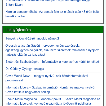
Visszatekintő I. A kovid-hisztéria pénzügyi veszteségei Nagy-
aztán ahhoz vezetett, hogy az emberek önként sorba álltak, hogy
Britanniában
fölvehessék a génterápiás oltást.
Hirtelen csecsemőhalál: Az esetek fele az oltások után 48 órán belül
2026.05.12. JonFletwood.com: A Moderna
következik be.
megerősítette, hogy új mRNS-bázisú
influenzaoltása hatszor több súlyos mellékhatást
Linkgyűjtemény
okoz
A New England Journal of Medicine által nemrég közzétett, 3. szintű
Tények a Covid-19-ről angolul, németül
tanulmány megerősítette, hogy a Moderna kísérleti mRNS-alapú
Orvosok a tisztánlátásért – orvosok, gyógyszerészek,
szezonális influenzaoltóanyaga, az mRNA-1010, a szokásos
egészségügyben dolgozók, akik nem szeretnék feláldozni a nyájhoz
influenzaoltásokhoz képest körülbelül hatszor gyakrabban okozott
tartozás oltárán az igazságot
súlyos, rövid távú mellékhatásokat, miközben a tünetekkel járó,
PCR-rel igazolt influenzaszerű megbetegedések számának abszolút
Életért és Szabadságért – Információk a koronavírus körüli témákból
csökkenése kevesebb mint egy százalékpont volt.
Dr. Gődény György honlapja
Közzétevő: A szlogen az ellenkezőjére fordult.
"Hatástalan és ártalmas."
Covid World News – magyar nyelvű, sok háttérinformációval,
prognózissal
Informatia Libera – Szabad információ. Román és magyar nyelvű
Covid-kritikus nagyváradi honlap
Szőke Mária Magdolna – Modern Apokrif – Szőke Márai Magdolna az
Informatia Libera oknyomozó újságírója a jövőben itt publikálja