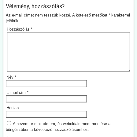
Vélemény, hozzászólás?
Az e-mail címet nem tesszük közzé.
A kötelező mezőket
*
karakterrel
jelöltük
Hozzászólás
*
Név
*
2026.08.01. Uncut-News: Elismerték a
gyermekeknél bekövetkezett súlyos oltási
E-mail cím
*
károsodásokat. Dánia milliókat fizet ki
kártérítésekre
Honlap
Míg a magyar média továbbra tabuként kezeli a gyermekeknél
előforduló oltási károsodások témáját (de a felnőtteket ért
A nevem, e-mail címem, és weboldalcímem mentése a
károsodásokét is), a dán közszolgálati műsorszolgáltató DR
böngészőben a következő hozzászólásomhoz.
(Danmarks Radio) vitát indít erről. Egy gyermekorvos, aki maga is
oltotta gyermekeket a kovid ellen, figyelemre méltó kijelentést tesz.