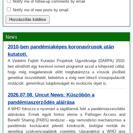
Notify me of follow-up comments by email.
Nem szabadott volna az egészséges gyermekeket oltani, illetve
Notify me of new posts by email.
oltásra buzdítani.
2026.07.21. Jonfleetwood.com: A US Army már
2010-ben pandémiaképes koronavírusok után
News
kutatott.
A Védelmi Fejlett Kutatási Projektek Ügynöksége (DARPA) 2010-
ben elindított egy kevéssé ismert programot azzal a kifejezett céllal,
hogy még megjelenésük előtt meghatározza a vírusok jövőbeli
genetikai összetételét, beleértve a még nem létező víruspopulációk
mutációit, genomikus tulajdonságait és evolúciós útjait is.
2026.07.08. Uncut News: Küszöbön a
pandémiaszerződés aláírása
A WHO fokozza a nyomást a tagállamok felé a pandémiaszerződés
aláírására. Ennek egyik fontos eleme a Pathogen Access and
Benefit Sharing (PABS) rendszer - egy nemzetközi mechanizmus a
pandémiás kockázatot jelentő kórokozók, biológiai minták és
genetikai szekvenciaadatok cseréjére. Ugyanakkor a WHO arra
figyelmeztet, hogy a következő évtizedben újabb világjárványra
lehet számítani.
A PABS-rendszerről jelenleg (július 6-17) folynak a tárgyalások