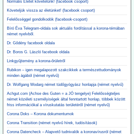
Normális Életet követelünk! (facebook csoport)
Követeljük vissza az életünket! (facebook csoport)
Felelősséggel gondolkodók (facebook-csoport)
Bíró Éva Telegram-oldala sok aktuális fordítással a korona-témában
német nyelvből.
Dr. Gődény facebook oldala
Dr. Boros G. László facebook oldala
Linkgyűjtemény a korona-őrületről
Rubikon – igen megalapozott szakcikkek a természettudományok
minden ágából (német nyelvű)
Dr. Wolfgang Wodarg német tüdőgyógyász honlapja (német nyelvű)
Achgut.com (Achse des Guten = a JÓ tengelye) Felelősségteljes
német közéleti személyiségek által fenntartott honlap, többek között
friss információkal a víruskutatás területéről (német nyelvű)
Corona Doks – Korona dokumentumok
Corona Transition (német nyelvű hírek, tudósítások)
Corona Datencheck – Alapvető tudnivalók a koronavírusról (német