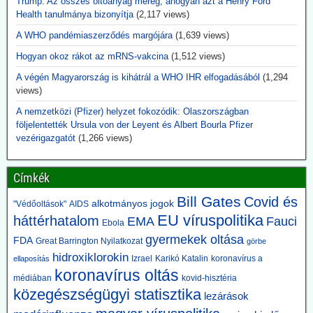
Trump: Az összes oltóanyag méreg, ahogyan azt a Henry Ford
„polio” fogalma rendkívül tág volt: akár egy 24 órán át tartó átmeneti
Health tanulmánya bizonyítja
(2,117 views)
bénulás is ide sorolható volt. Azokat az eseteket, amelyeket ma
A WHO pandémiaszerződés margójára
(1,639 views)
Guillain-Barré-szindrómának, aszeptikus agyhártyagyulladásnak
vagy más idegrendszeri betegségnek nevezünk, ugyanabba a
Hogyan okoz rákot az mRNS-vakcina
(1,512 views)
kategóriába sorolták.
A CDC és az Amerikai Közegészségügyi Szövetség felülvizsgálta a
A végén Magyarország is kihátrál a WHO IHR elfogadásából
(1,294
kritériumokat – most már gyakran 60 napos vagy annál hosszabb
views)
bénulást követelnek meg a besoroláshoz. Azokat az eseteket,
A nemzetközi (Pfizer) helyzet fokozódik: Olaszországban
amelyek nem feleltek meg az új kritériumoknak, másként sorolták
följelentették Ursula von der Leyent és Albert Bourla Pfizer
be.
vezérigazgatót
(1,266 views)
2026.06.10. JonFleetwood.com: Kennedy
beszüntette, Rubio külügyminiszter újra elindítja
Címkék
a Gavi finanszírozását
Bill Gates
Covid és
alkotmányos jogok
"Védőoltások"
AIDS
Egy évvel ezelőtt Robert F. Kennedy Jr. egészségügyi miniszter
EU víruspolitika
háttérhatalom
EMA
Fauci
visszavonta a Gavi számára nyújtott, évi több száz millió dolláros
Ebola
amerikai támogatást, hivatkozva a DTP-oltással összefüggésbe
gyermekek oltása
FDA
Great Barrington Nyilatkozat
görbe
hozható gyermekhalálesetekre.
hidroxiklorokin
Izrael
Karikó Katalin
koronavírus a
ellaposítás
Kennedy arra kérte a Gavi-t, hogy „állítsa vissza a közbizalmat, és
koronavírus oltás
igazolja azt a 8 milliárd dollárt, amelyet Amerika 2001 óta nyújtott
médiában
kovid-hisztéria
finanszírozásként”.
közegészségügyi statisztika
lezárások
Rubio külügyminiszter azonban most közölte, hogy - az afrikai
ebola-esetekre tekintettel - folytatják a Gavi finanszírozását. A