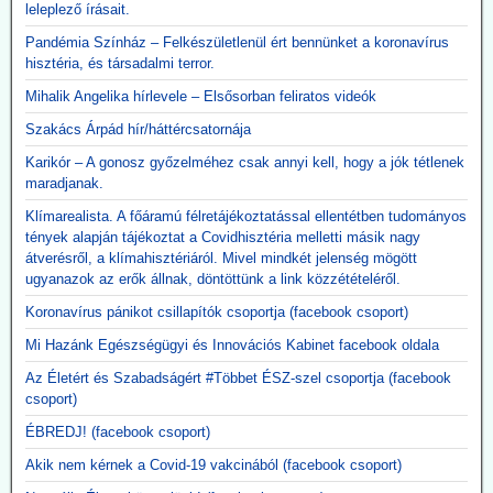
leleplező írásait.
Pandémia Színház – Felkészületlenül ért bennünket a koronavírus
hisztéria, és társadalmi terror.
Mihalik Angelika hírlevele – Elsősorban feliratos videók
Szakács Árpád hír/háttércsatornája
Karikór – A gonosz győzelméhez csak annyi kell, hogy a jók tétlenek
maradjanak.
Klímarealista. A főáramú félretájékoztatással ellentétben tudományos
tények alapján tájékoztat a Covidhisztéria melletti másik nagy
átverésről, a klímahisztériáról. Mivel mindkét jelenség mögött
ugyanazok az erők állnak, döntöttünk a link közzétételéről.
Koronavírus pánikot csillapítók csoportja (facebook csoport)
Mi Hazánk Egészségügyi és Innovációs Kabinet facebook oldala
Az Életért és Szabadságért #Többet ÉSZ-szel csoportja (facebook
csoport)
ÉBREDJ! (facebook csoport)
Akik nem kérnek a Covid-19 vakcinából (facebook csoport)