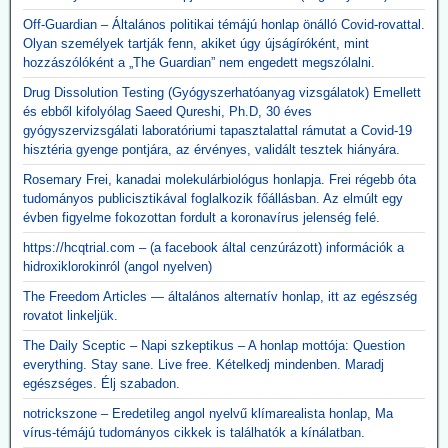
Off-Guardian – Általános politikai témájú honlap önálló Covid-rovattal.
Olyan személyek tartják fenn, akiket úgy újságíróként, mint
hozzászólóként a „The Guardian” nem engedett megszólalni.
Drug Dissolution Testing (Gyógyszerhatóanyag vizsgálatok) Emellett
és ebből kifolyólag Saeed Qureshi, Ph.D, 30 éves
gyógyszervizsgálati laboratóriumi tapasztalattal rámutat a Covid-19
hisztéria gyenge pontjára, az érvényes, validált tesztek hiányára.
Rosemary Frei, kanadai molekulárbiológus honlapja. Frei régebb óta
tudományos publicisztikával foglalkozik főállásban. Az elmúlt egy
évben figyelme fokozottan fordult a koronavírus jelenség felé.
https://hcqtrial.com – (a facebook által cenzúrázott) információk a
hidroxiklorokinról (angol nyelven)
The Freedom Articles — általános alternatív honlap, itt az egészség
rovatot linkeljük.
The Daily Sceptic – Napi szkeptikus – A honlap mottója: Question
everything. Stay sane. Live free. Kételkedj mindenben. Maradj
egészséges. Élj szabadon.
notrickszone – Eredetileg angol nyelvű klímarealista honlap, Ma
vírus-témájú tudományos cikkek is találhatók a kínálatban.