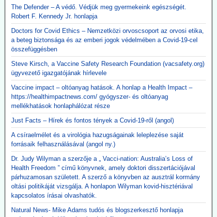
The Defender – A védő. Védjük meg gyermekeink egészségét.
Robert F. Kennedy Jr. honlapja
Doctors for Covid Ethics – Nemzetközi orvoscsoport az orvosi etika,
a beteg biztonsága és az emberi jogok védelmében a Covid-19-cel
összefüggésben
Steve Kirsch, a Vaccine Safety Research Foundation (vacsafety.org)
ügyvezető igazgatójának hírlevele
Vaccine impact – oltóanyag hatások. A honlap a Health Impact –
https://healthimpactnews.com/ gyógyszer- és oltóanyag
mellékhatások honlaphálózat része
Just Facts – Hírek és fontos tények a Covid-19-ről (angol)
A csíraelmélet és a virológia hazugságainak leleplezése saját
forrásaik felhasználásával (angol ny.)
Dr. Judy Wilyman a szerzője a „ Vacci-nation: Australia’s Loss of
Health Freedom ” című könyvnek, amely doktori disszertációjával
párhuzamosan született. A szerző a könyvben az ausztrál kormány
oltási politikáját vizsgálja. A honlapon Wilyman kovid-hisztériával
kapcsolatos írásai olvashatók.
Natural News- Mike Adams tudós és blogszerkesztő honlapja