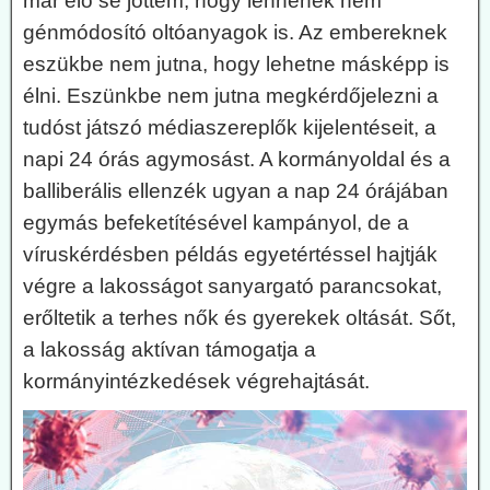
már elő se jöttem, hogy lennének nem
génmódosító oltóanyagok is. Az embereknek
eszükbe nem jutna, hogy lehetne másképp is
élni. Eszünkbe nem jutna megkérdőjelezni a
tudóst játszó médiaszereplők kijelentéseit, a
napi 24 órás agymosást. A kormányoldal és a
balliberális ellenzék ugyan a nap 24 órájában
egymás befeketítésével kampányol, de a
víruskérdésben példás egyetértéssel hajtják
végre a lakosságot sanyargató parancsokat,
erőltetik a terhes nők és gyerekek oltását. Sőt,
a lakosság aktívan támogatja a
kormányintézkedések végrehajtását.