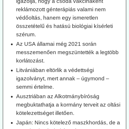
igazolja, hogy a csoda vakcinaként
reklámozott génterápiás valami nem
védőoltás, hanem egy ismeretlen
összetételű és hatású biológiai kísérleti
szérum.
Az USA államai még 2021 során
messzemenően megszüntették a legtöbb
korlátozást.
Litvániában eltörlik a védettségi
igazolványt, mert annak – úgymond –
semmi értelme.
Ausztriában az Alkotmánybíróság
megbuktathatja a kormány terveit az oltási
kötelezettséget illetően.
Japán: Nincs kötelező maszkhordás, de a