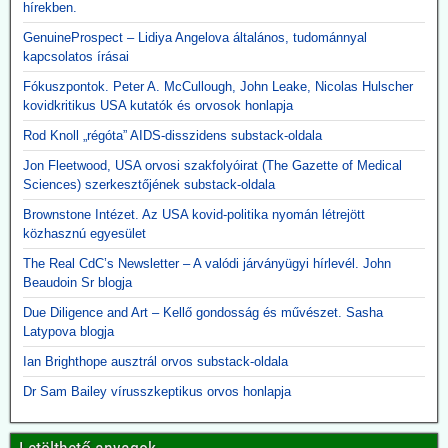
hírekben.
GenuineProspect – Lidiya Angelova általános, tudománnyal
kapcsolatos írásai
Fókuszpontok. Peter A. McCullough, John Leake, Nicolas Hulscher
kovidkritikus USA kutatók és orvosok honlapja
Rod Knoll „régóta” AIDS-disszidens substack-oldala
Jon Fleetwood, USA orvosi szakfolyóirat (The Gazette of Medical
Sciences) szerkesztőjének substack-oldala
Brownstone Intézet. Az USA kovid-politika nyomán létrejött
közhasznú egyesület
The Real CdC’s Newsletter – A valódi járványügyi hírlevél. John
Beaudoin Sr blogja
Due Diligence and Art – Kellő gondosság és művészet. Sasha
Latypova blogja
Ian Brighthope ausztrál orvos substack-oldala
Dr Sam Bailey vírusszkeptikus orvos honlapja