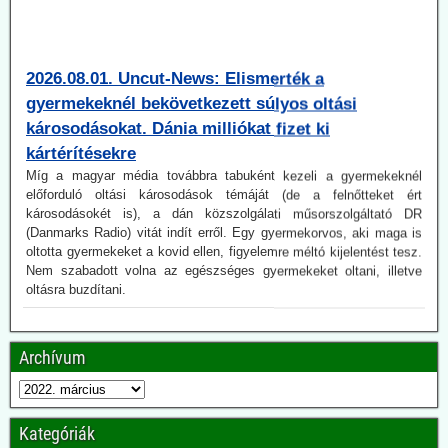
2026.08.01. Uncut-News: Elismerték a
gyermekeknél bekövetkezett súlyos oltási
károsodásokat. Dánia milliókat fizet ki
kártérítésekre
Míg a magyar média továbbra tabuként kezeli a gyermekeknél
előforduló oltási károsodások témáját (de a felnőtteket ért
károsodásokét is), a dán közszolgálati műsorszolgáltató DR
(Danmarks Radio) vitát indít erről. Egy gyermekorvos, aki maga is
oltotta gyermekeket a kovid ellen, figyelemre méltó kijelentést tesz.
Nem szabadott volna az egészséges gyermekeket oltani, illetve
oltásra buzdítani.
2026.07.21. Jonfleetwood.com: A US Army már
2010-ben pandémiaképes koronavírusok után
kutatott.
Archívum
A Védelmi Fejlett Kutatási Projektek Ügynöksége (DARPA) 2010-
ben elindított egy kevéssé ismert programot azzal a kifejezett céllal,
hogy még megjelenésük előtt meghatározza a vírusok jövőbeli
Kategóriák
genetikai összetételét, beleértve a még nem létező víruspopulációk