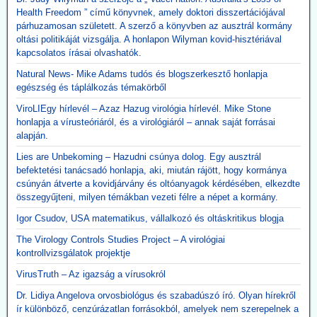
Health Freedom ” című könyvnek, amely doktori disszertációjával
párhuzamosan született. A szerző a könyvben az ausztrál kormány
oltási politikáját vizsgálja. A honlapon Wilyman kovid-hisztériával
kapcsolatos írásai olvashatók.
Natural News- Mike Adams tudós és blogszerkesztő honlapja
egészség és táplálkozás témakörből
ViroLIEgy hírlevél – Azaz Hazug virológia hírlevél. Mike Stone
honlapja a vírusteóriáról, és a virológiáról – annak saját forrásai
alapján.
Lies are Unbekoming – Hazudni csúnya dolog. Egy ausztrál
befektetési tanácsadó honlapja, aki, miután rájött, hogy kormánya
csúnyán átverte a kovidjárvány és oltóanyagok kérdésében, elkezdte
összegyűjteni, milyen témákban vezeti félre a népet a kormány.
Igor Csudov, USA matematikus, vállalkozó és oltáskritikus blogja
The Virology Controls Studies Project – A virológiai
kontrollvizsgálatok projektje
VirusTruth – Az igazság a vírusokról
Dr. Lidiya Angelova orvosbiológus és szabadúszó író. Olyan hírekről
ír különböző, cenzúrázatlan forrásokból, amelyek nem szerepelnek a