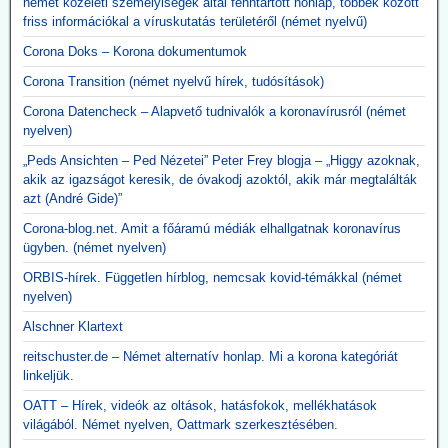
német közéleti személyiségek által fenntartott honlap, többek között
friss információkal a víruskutatás területéről (német nyelvű)
Corona Doks – Korona dokumentumok
Corona Transition (német nyelvű hírek, tudósítások)
Corona Datencheck – Alapvető tudnivalók a koronavírusról (német
nyelven)
„Peds Ansichten – Ped Nézetei” Peter Frey blogja – „Higgy azoknak,
akik az igazságot keresik, de óvakodj azoktól, akik már megtalálták
azt (André Gide)”
Corona-blog.net. Amit a főáramú médiák elhallgatnak koronavírus
ügyben. (német nyelven)
ORBIS-hírek. Független hírblog, nemcsak kovid-témákkal (német
nyelven)
Alschner Klartext
reitschuster.de – Német alternatív honlap. Mi a korona kategóriát
linkeljük.
OATT – Hírek, videók az oltások, hatásfokok, mellékhatások
világából. Német nyelven, Oattmark szerkesztésében.