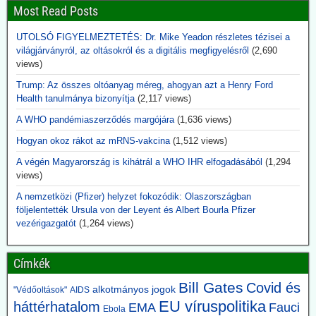
az oltóanyag-fejlesztések területén. Evvel egyidejűleg az alapítvány
Most Read Posts
növelte részesedését a Curevac és Biontech oltóanyaggyártó
cégekben.
UTOLSÓ FIGYELMEZTETÉS: Dr. Mike Yeadon részletes tézisei a
világjárványról, az oltásokról és a digitális megfigyelésről
(2,690
2026.06.14. uncutnews.ch: Tulsi Gabbard, USA
views)
Nemzeti Titkosszolgálat (ODNI) igazgató: 40
Trump: Az összes oltóanyag méreg, ahogyan azt a Henry Ford
titkos virológia laboratórium Ukrajnában
Health tanulmánya bizonyítja
(2,117 views)
Az Egyesült Államok világszerte több mint 120 laboratóriumot
A WHO pandémiaszerződés margójára
(1,636 views)
támogatott több mint 30 országban – köztük több mint 40
intézményt Ukrajnában. A nyilvánosságra hozott dokumentumokból
Hogyan okoz rákot az mRNS-vakcina
(1,512 views)
az is kiderül, hogy ezek a laboratóriumok rendkívül veszélyes
A végén Magyarország is kihátrál a WHO IHR elfogadásából
(1,294
kórokozókkal dolgoztak, és az Egyesült Államok biológiai
views)
biztonsági feltételek mellett végzett tevékenységekre képezte ki az
ukrán tudósokat.
A nemzetközi (Pfizer) helyzet fokozódik: Olaszországban
Aki eddig ezt szóba hozta, megkapta jelzőjét: Alusipkás
följelentették Ursula von der Leyent és Albert Bourla Pfizer
összeesküvés-teoretikus.
vezérigazgatót
(1,264 views)
2026.06.14. JonFleetwood.com: A CDC csöndben
beismeri, hogy a génszekvenálás önmagában
Címkék
nem bizonyítja a vírusátvitelt
Bill Gates
Covid és
alkotmányos jogok
"Védőoltások"
AIDS
A CDC a legújabb USA kanyaróesetek kapcsán csöndben beismeri,
EU víruspolitika
háttérhatalom
EMA
Fauci
hogy a génszekvenálás eredményei önmagukban nem tekinthetők
Ebola