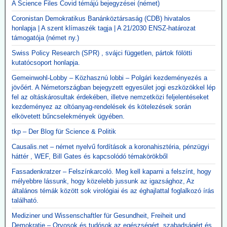
A Science Files Covid témájú bejegyzései (német)
Coronistan Demokratikus Banánköztársaság (CDB) hivatalos
honlapja | A szent klímaszék tagja | A 21/2030 ENSZ-határozat
támogatója (német ny.)
Swiss Policy Research (SPR) , svájci független, pártok fölötti
kutatócsoport honlapja.
Gemeinwohl-Lobby – Közhasznú lobbi – Polgári kezdeményezés a
jövőért. A Németországban bejegyzett egyesület jogi eszközökkel lép
fel az oltáskárosultak érdekében, illetve nemzetközi feljelentéseket
kezdeményez az oltóanyag-rendelések és kötelezések során
elkövetett bűncselekmények ügyében.
tkp – Der Blog für Science & Politik
Causalis.net – német nyelvű fordítások a koronahisztéria, pénzügyi
háttér , WEF, Bill Gates és kapcsolódó témakörökből
Fassadenkratzer – Felszínkarcoló. Meg kell kaparni a felszínt, hogy
mélyebbre lássunk, hogy közelebb jussunk az igazsághoz, Az
általános témák között sok virológiai és az éghajlattal foglalkozó írás
található.
Mediziner und Wissenschaftler für Gesundheit, Freiheit und
Demokratie – Orvosok és tudósok az egészségért, szabadságért és