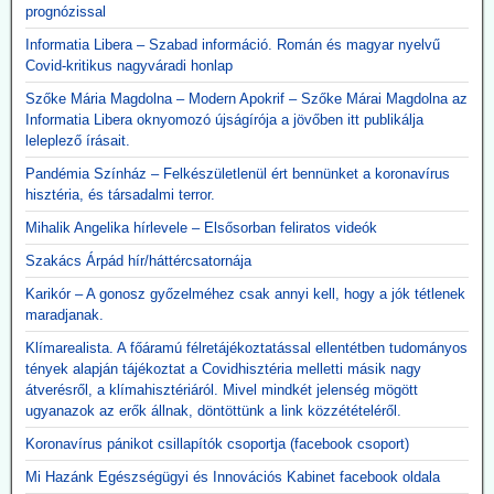
kötött szerződéseket, a vizsgálatot pedig a Külügyminisztérium
prognózissal
folytatja majd le, azonnali hatállyal.
A használhatatlan lélegeztetőgépek tárolása is horribilis összegbe
Informatia Libera – Szabad információ. Román és magyar nyelvű
került: több mint 2,3 milliárd forint volt eddig a raktárköltség.
Covid-kritikus nagyváradi honlap
Közzétevő: Teljesen mellékes, hogy volt-e (van-e) elég ember ennyi
Szőke Mária Magdolna – Modern Apokrif – Szőke Márai Magdolna az
gép üzemeltetésére. A gépek használata kontraproduktív, nem
Informatia Libera oknyomozó újságírója a jövőben itt publikálja
gyógyítja az influenzás beteget, hanem sietteti, elősegíti halálukat.
leleplező írásait.
Erre több bejegyzésben felhívtuk a figyelmet. Beszerzésük egy célt
szolgált: a 120 milliárd lenyúlását. Ennyi volt a különbség a
Pandémia Színház – Felkészületlenül ért bennünket a koronavírus
gyárkapunál érvényes ár, és a magyar adófizető által kifizetett 300
hisztéria, és társadalmi terror.
milliárd között.
Mihalik Angelika hírlevele – Elsősorban feliratos videók
A gépek vásárlása emellett hozzájárult a pszichoterrorhoz, ami
aztán ahhoz vezetett, hogy az emberek önként sorba álltak, hogy
Szakács Árpád hír/háttércsatornája
fölvehessék a génterápiás oltást.
Karikór – A gonosz győzelméhez csak annyi kell, hogy a jók tétlenek
maradjanak.
2026.05.12. JonFletwood.com: A Moderna
megerősítette, hogy új mRNS-bázisú
Klímarealista. A főáramú félretájékoztatással ellentétben tudományos
tények alapján tájékoztat a Covidhisztéria melletti másik nagy
influenzaoltása hatszor több súlyos mellékhatást
átverésről, a klímahisztériáról. Mivel mindkét jelenség mögött
okoz
ugyanazok az erők állnak, döntöttünk a link közzétételéről.
A New England Journal of Medicine által nemrég közzétett, 3. szintű
Koronavírus pánikot csillapítók csoportja (facebook csoport)
tanulmány megerősítette, hogy a Moderna kísérleti mRNS-alapú
szezonális influenzaoltóanyaga, az mRNA-1010, a szokásos
Mi Hazánk Egészségügyi és Innovációs Kabinet facebook oldala
influenzaoltásokhoz képest körülbelül hatszor gyakrabban okozott