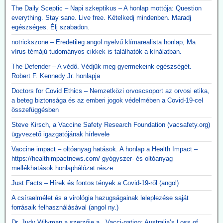
The Daily Sceptic – Napi szkeptikus – A honlap mottója: Question
everything. Stay sane. Live free. Kételkedj mindenben. Maradj
egészséges. Élj szabadon.
notrickszone – Eredetileg angol nyelvű klímarealista honlap, Ma
vírus-témájú tudományos cikkek is találhatók a kínálatban.
The Defender – A védő. Védjük meg gyermekeink egészségét.
Robert F. Kennedy Jr. honlapja
Doctors for Covid Ethics – Nemzetközi orvoscsoport az orvosi etika,
a beteg biztonsága és az emberi jogok védelmében a Covid-19-cel
összefüggésben
Steve Kirsch, a Vaccine Safety Research Foundation (vacsafety.org)
ügyvezető igazgatójának hírlevele
Vaccine impact – oltóanyag hatások. A honlap a Health Impact –
https://healthimpactnews.com/ gyógyszer- és oltóanyag
mellékhatások honlaphálózat része
Just Facts – Hírek és fontos tények a Covid-19-ről (angol)
A csíraelmélet és a virológia hazugságainak leleplezése saját
forrásaik felhasználásával (angol ny.)
Dr. Judy Wilyman a szerzője a „ Vacci-nation: Australia’s Loss of