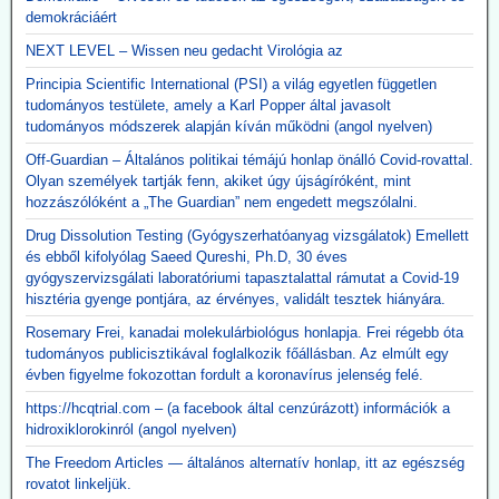
demokráciáért
NEXT LEVEL – Wissen neu gedacht Virológia az
Principia Scientific International (PSI) a világ egyetlen független
tudományos testülete, amely a Karl Popper által javasolt
tudományos módszerek alapján kíván működni (angol nyelven)
Off-Guardian – Általános politikai témájú honlap önálló Covid-rovattal.
Olyan személyek tartják fenn, akiket úgy újságíróként, mint
hozzászólóként a „The Guardian” nem engedett megszólalni.
Drug Dissolution Testing (Gyógyszerhatóanyag vizsgálatok) Emellett
és ebből kifolyólag Saeed Qureshi, Ph.D, 30 éves
gyógyszervizsgálati laboratóriumi tapasztalattal rámutat a Covid-19
hisztéria gyenge pontjára, az érvényes, validált tesztek hiányára.
Rosemary Frei, kanadai molekulárbiológus honlapja. Frei régebb óta
tudományos publicisztikával foglalkozik főállásban. Az elmúlt egy
évben figyelme fokozottan fordult a koronavírus jelenség felé.
https://hcqtrial.com – (a facebook által cenzúrázott) információk a
hidroxiklorokinról (angol nyelven)
The Freedom Articles — általános alternatív honlap, itt az egészség
rovatot linkeljük.