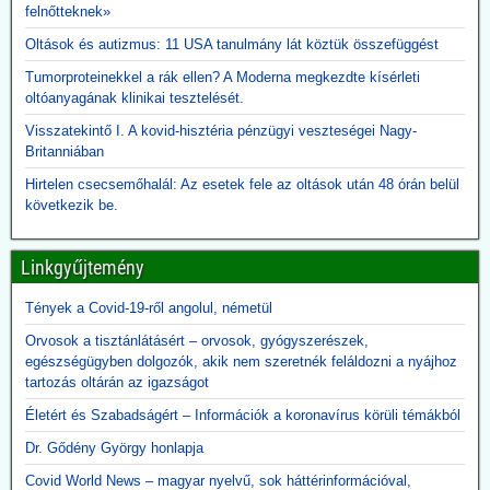
2026.06.10. JonFleetwood.com: Kennedy
felnőtteknek»
beszüntette, Rubio külügyminiszter újra elindítja
Oltások és autizmus: 11 USA tanulmány lát köztük összefüggést
a Gavi finanszírozását
Tumorproteinekkel a rák ellen? A Moderna megkezdte kísérleti
Egy évvel ezelőtt Robert F. Kennedy Jr. egészségügyi miniszter
oltóanyagának klinikai tesztelését.
visszavonta a Gavi számára nyújtott, évi több száz millió dolláros
amerikai támogatást, hivatkozva a DTP-oltással összefüggésbe
Visszatekintő I. A kovid-hisztéria pénzügyi veszteségei Nagy-
hozható gyermekhalálesetekre.
Britanniában
Kennedy arra kérte a Gavi-t, hogy „állítsa vissza a közbizalmat, és
igazolja azt a 8 milliárd dollárt, amelyet Amerika 2001 óta nyújtott
Hirtelen csecsemőhalál: Az esetek fele az oltások után 48 órán belül
finanszírozásként”.
következik be.
Rubio külügyminiszter azonban most közölte, hogy - az afrikai
ebola-esetekre tekintettel - folytatják a Gavi finanszírozását. A
Linkgyűjtemény
közbizalom Gavi általi visszaszerzéséről Rubio nem ejtett szót.
2026.06.09. 24.hu: A 300 milliárdért beszerzett,
Tények a Covid-19-ről angolul, németül
használhatatlan lélegeztetőgépek tárolása eddig
Orvosok a tisztánlátásért – orvosok, gyógyszerészek,
egészségügyben dolgozók, akik nem szeretnék feláldozni a nyájhoz
2,3 milliárdba került
tartozás oltárán az igazságot
A kormány felülvizsgálja a koronavírus idején beszerzett
lélegeztetőgépek ügyét. A járvány alatt közel 300 milliárd forint
Életért és Szabadságért – Információk a koronavírus körüli témákból
értékben szerzett be gépeket az Orbán-kormány annak ellenére,
Dr. Gődény György honlapja
hogy a szakmai szervezetek világossá tették, hogy nincs elég
ember ennyi gép üzemeltetésére. A kormány felülvizsgálja az akkor
Covid World News – magyar nyelvű, sok háttérinformációval,