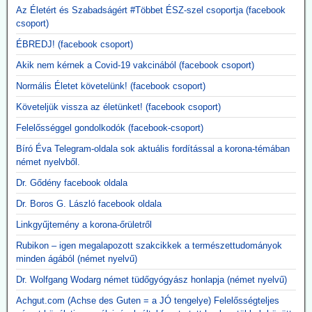
súlyos, rövid távú mellékhatásokat, miközben a tünetekkel járó,
Az Életért és Szabadságért #Többet ÉSZ-szel csoportja (facebook
PCR-rel igazolt influenzaszerű megbetegedések számának abszolút
csoport)
csökkenése kevesebb mint egy százalékpont volt.
ÉBREDJ! (facebook csoport)
Közzétevő: A szlogen az ellenkezőjére fordult.
"Hatástalan és ártalmas."
Akik nem kérnek a Covid-19 vakcinából (facebook csoport)
Normális Életet követelünk! (facebook csoport)
Követeljük vissza az életünket! (facebook csoport)
Felelősséggel gondolkodók (facebook-csoport)
Bíró Éva Telegram-oldala sok aktuális fordítással a korona-témában
német nyelvből.
Dr. Gődény facebook oldala
Dr. Boros G. László facebook oldala
Linkgyűjtemény a korona-őrületről
Rubikon – igen megalapozott szakcikkek a természettudományok
minden ágából (német nyelvű)
Dr. Wolfgang Wodarg német tüdőgyógyász honlapja (német nyelvű)
Achgut.com (Achse des Guten = a JÓ tengelye) Felelősségteljes