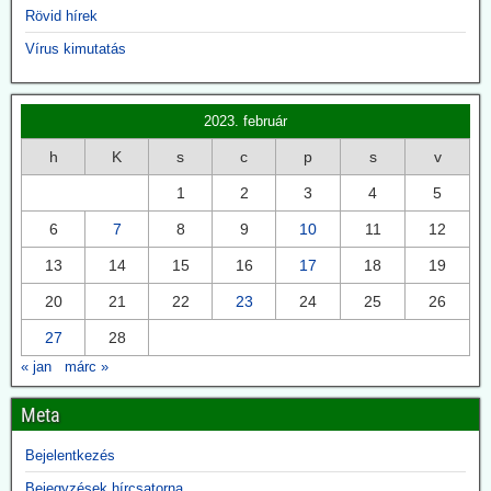
2026.06.18. JonFleetwood.com: Az amerikai
Rövid hírek
hadsereg megerősítette, hogy az ebola-PCR-
Vírus kimutatás
tesztek ellentmondó eredményeket adnak
ugyanazon emberi minták esetében
Egy az amerikai hadsereggel kapcsolatos tanulmány, amelyet 2023-
2023. február
ban a Scientific Reports folyóiratban tettek közzé, azt mutatja, hogy
az ebola-RT-PCR-tesztek eredményei a teszt szintetikus
h
K
s
c
p
s
v
primereinek és szondáinak kialakításától függően változtak.
1
2
3
4
5
Ugyanazok az emberi minták az egyik ebola-PCR-konfiguráció
mellett negatívnak, egy másik mellett pedig pozitívnak bizonyultak.
6
7
8
9
10
11
12
A PCR-teszteket jelenleg alkalmazzák az ebola-esetek
számlálására, amelyeket a kormányok viszont arra használnak,
13
14
15
16
17
18
19
hogy karanténokat és egyéb autoriter intézkedéseket igazoljanak a
járványkitörésekre való reagálás érdekében.
20
21
22
23
24
25
26
27
28
2026.06.18. The Digger: A brit gyógyszeripar 6 év
alatt 2,4 milliárd fontot fizetett ki azért, hogy a
« jan
márc »
célszemélyeket jó irányba hangolja
Meta
Egy brit törvény következtében, amely transzparenciára kötelezi a
gyógyszeripart, napvilágra kerültek adatok arról, mennyi pénzzel
Bejelentkezés
támogatta a gyógyszeripar az orvosokat, illetve az egészségügyi
kutatást. A cikk szerint a valós összegek magasabbak lehetnek a
Bejegyzések hírcsatorna