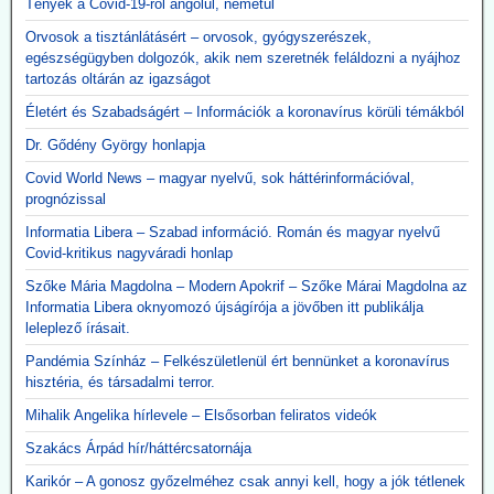
Tények a Covid-19-ről angolul, németül
2026.06.09. 24.hu: A 300 milliárdért beszerzett,
használhatatlan lélegeztetőgépek tárolása eddig
Orvosok a tisztánlátásért – orvosok, gyógyszerészek,
egészségügyben dolgozók, akik nem szeretnék feláldozni a nyájhoz
2,3 milliárdba került
tartozás oltárán az igazságot
A kormány felülvizsgálja a koronavírus idején beszerzett
lélegeztetőgépek ügyét. A járvány alatt közel 300 milliárd forint
Életért és Szabadságért – Információk a koronavírus körüli témákból
értékben szerzett be gépeket az Orbán-kormány annak ellenére,
Dr. Gődény György honlapja
hogy a szakmai szervezetek világossá tették, hogy nincs elég
ember ennyi gép üzemeltetésére. A kormány felülvizsgálja az akkor
Covid World News – magyar nyelvű, sok háttérinformációval,
kötött szerződéseket, a vizsgálatot pedig a Külügyminisztérium
prognózissal
folytatja majd le, azonnali hatállyal.
Informatia Libera – Szabad információ. Román és magyar nyelvű
A használhatatlan lélegeztetőgépek tárolása is horribilis összegbe
Covid-kritikus nagyváradi honlap
került: több mint 2,3 milliárd forint volt eddig a raktárköltség.
Közzétevő: Teljesen mellékes, hogy volt-e (van-e) elég ember ennyi
Szőke Mária Magdolna – Modern Apokrif – Szőke Márai Magdolna az
gép üzemeltetésére. A gépek használata kontraproduktív, nem
Informatia Libera oknyomozó újságírója a jövőben itt publikálja
gyógyítja az influenzás beteget, hanem sietteti, elősegíti halálukat.
leleplező írásait.
Erre több bejegyzésben felhívtuk a figyelmet. Beszerzésük egy célt
szolgált: a 120 milliárd lenyúlását. Ennyi volt a különbség a
Pandémia Színház – Felkészületlenül ért bennünket a koronavírus
gyárkapunál érvényes ár, és a magyar adófizető által kifizetett 300
hisztéria, és társadalmi terror.
milliárd között.
Mihalik Angelika hírlevele – Elsősorban feliratos videók
A gépek vásárlása emellett hozzájárult a pszichoterrorhoz, ami
aztán ahhoz vezetett, hogy az emberek önként sorba álltak, hogy
Szakács Árpád hír/háttércsatornája
fölvehessék a génterápiás oltást.
Karikór – A gonosz győzelméhez csak annyi kell, hogy a jók tétlenek