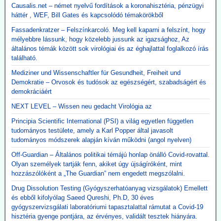
Causalis.net – német nyelvű fordítások a koronahisztéria, pénzügyi
háttér , WEF, Bill Gates és kapcsolódó témakörökből
Fassadenkratzer – Felszínkarcoló. Meg kell kaparni a felszínt, hogy
mélyebbre lássunk, hogy közelebb jussunk az igazsághoz, Az
általános témák között sok virológiai és az éghajlattal foglalkozó írás
található.
Mediziner und Wissenschaftler für Gesundheit, Freiheit und
Demokratie – Orvosok és tudósok az egészségért, szabadságért és
demokráciáért
NEXT LEVEL – Wissen neu gedacht Virológia az
Principia Scientific International (PSI) a világ egyetlen független
tudományos testülete, amely a Karl Popper által javasolt
tudományos módszerek alapján kíván működni (angol nyelven)
Off-Guardian – Általános politikai témájú honlap önálló Covid-rovattal.
Olyan személyek tartják fenn, akiket úgy újságíróként, mint
hozzászólóként a „The Guardian” nem engedett megszólalni.
Drug Dissolution Testing (Gyógyszerhatóanyag vizsgálatok) Emellett
és ebből kifolyólag Saeed Qureshi, Ph.D, 30 éves
gyógyszervizsgálati laboratóriumi tapasztalattal rámutat a Covid-19
hisztéria gyenge pontjára, az érvényes, validált tesztek hiányára.