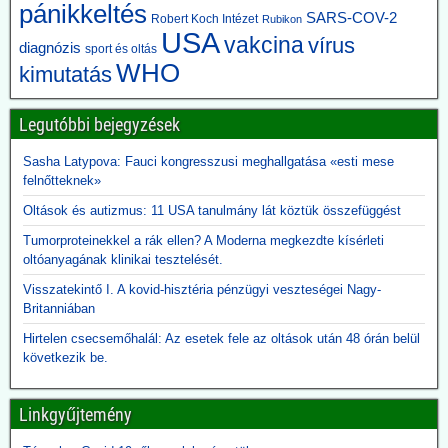
Guillain-Barré-szindrómának, aszeptikus agyhártyagyulladásnak
pánikkeltés
SARS-COV-2
Robert Koch Intézet
vagy más idegrendszeri betegségnek nevezünk, ugyanabba a
Rubikon
USA
kategóriába sorolták.
vakcina
vírus
diagnózis
sport és oltás
A CDC és az Amerikai Közegészségügyi Szövetség felülvizsgálta a
WHO
kimutatás
kritériumokat – most már gyakran 60 napos vagy annál hosszabb
bénulást követelnek meg a besoroláshoz. Azokat az eseteket,
amelyek nem feleltek meg az új kritériumoknak, másként sorolták
Legutóbbi bejegyzések
be.
Sasha Latypova: Fauci kongresszusi meghallgatása «esti mese
2026.06.10. JonFleetwood.com: Kennedy
felnőtteknek»
beszüntette, Rubio külügyminiszter újra elindítja
Oltások és autizmus: 11 USA tanulmány lát köztük összefüggést
a Gavi finanszírozását
Tumorproteinekkel a rák ellen? A Moderna megkezdte kísérleti
Egy évvel ezelőtt Robert F. Kennedy Jr. egészségügyi miniszter
oltóanyagának klinikai tesztelését.
visszavonta a Gavi számára nyújtott, évi több száz millió dolláros
amerikai támogatást, hivatkozva a DTP-oltással összefüggésbe
Visszatekintő I. A kovid-hisztéria pénzügyi veszteségei Nagy-
hozható gyermekhalálesetekre.
Britanniában
Kennedy arra kérte a Gavi-t, hogy „állítsa vissza a közbizalmat, és
Hirtelen csecsemőhalál: Az esetek fele az oltások után 48 órán belül
igazolja azt a 8 milliárd dollárt, amelyet Amerika 2001 óta nyújtott
következik be.
finanszírozásként”.
Rubio külügyminiszter azonban most közölte, hogy - az afrikai
ebola-esetekre tekintettel - folytatják a Gavi finanszírozását. A
Linkgyűjtemény
közbizalom Gavi általi visszaszerzéséről Rubio nem ejtett szót.