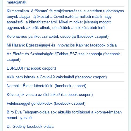
maradjanak.
2026.05.12. JonFletwood.com: A Moderna
megerősítette, hogy új mRNS-bázisú
Klímarealista. A főáramú félretájékoztatással ellentétben tudományos
tények alapján tájékoztat a Covidhisztéria melletti másik nagy
influenzaoltása hatszor több súlyos mellékhatást
átverésről, a klímahisztériáról. Mivel mindkét jelenség mögött
okoz
ugyanazok az erők állnak, döntöttünk a link közzétételéről.
A New England Journal of Medicine által nemrég közzétett, 3. szintű
Koronavírus pánikot csillapítók csoportja (facebook csoport)
tanulmány megerősítette, hogy a Moderna kísérleti mRNS-alapú
szezonális influenzaoltóanyaga, az mRNA-1010, a szokásos
Mi Hazánk Egészségügyi és Innovációs Kabinet facebook oldala
influenzaoltásokhoz képest körülbelül hatszor gyakrabban okozott
Az Életért és Szabadságért #Többet ÉSZ-szel csoportja (facebook
súlyos, rövid távú mellékhatásokat, miközben a tünetekkel járó,
csoport)
PCR-rel igazolt influenzaszerű megbetegedések számának abszolút
csökkenése kevesebb mint egy százalékpont volt.
ÉBREDJ! (facebook csoport)
Közzétevő: A szlogen az ellenkezőjére fordult.
"Hatástalan és ártalmas."
Akik nem kérnek a Covid-19 vakcinából (facebook csoport)
Normális Életet követelünk! (facebook csoport)
Követeljük vissza az életünket! (facebook csoport)
Felelősséggel gondolkodók (facebook-csoport)
Bíró Éva Telegram-oldala sok aktuális fordítással a korona-témában
német nyelvből.
Dr. Gődény facebook oldala