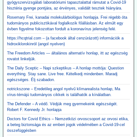
gyógyszervizsgálati laboratóriumi tapasztalattal rámutat a Covid-19
hisztéria gyenge pontjára, az érvényes, validált tesztek hiányára.
Rosemary Frei, kanadai molekulárbiológus honlapja. Frei régebb óta
tudományos publicisztikával foglalkozik főállásban. Az elmúlt egy
évben figyelme fokozottan fordult a koronavírus jelenség felé.
https://hcqtrial.com – (a facebook által cenzúrázott) információk a
hidroxiklorokinról (angol nyelven)
The Freedom Articles — általános alternatív honlap, itt az egészség
rovatot linkeljük.
The Daily Sceptic – Napi szkeptikus – A honlap mottója: Question
everything. Stay sane. Live free. Kételkedj mindenben. Maradj
egészséges. Élj szabadon.
notrickszone – Eredetileg angol nyelvű klímarealista honlap, Ma
vírus-témájú tudományos cikkek is találhatók a kínálatban.
The Defender – A védő. Védjük meg gyermekeink egészségét.
Robert F. Kennedy Jr. honlapja
Doctors for Covid Ethics – Nemzetközi orvoscsoport az orvosi etika,
a beteg biztonsága és az emberi jogok védelmében a Covid-19-cel
összefüggésben