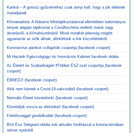
2026.05.12. JonFletwood.com: A Moderna
Karikór – A gonosz győzelméhez csak annyi kell, hogy a jók tétlenek
megerősítette, hogy új mRNS-bázisú
maradjanak.
influenzaoltása hatszor több súlyos mellékhatást
Klímarealista. A főáramú félretájékoztatással ellentétben tudományos
okoz
tények alapján tájékoztat a Covidhisztéria melletti másik nagy
átverésről, a klímahisztériáról. Mivel mindkét jelenség mögött
A New England Journal of Medicine által nemrég közzétett, 3. szintű
ugyanazok az erők állnak, döntöttünk a link közzétételéről.
tanulmány megerősítette, hogy a Moderna kísérleti mRNS-alapú
szezonális influenzaoltóanyaga, az mRNA-1010, a szokásos
Koronavírus pánikot csillapítók csoportja (facebook csoport)
influenzaoltásokhoz képest körülbelül hatszor gyakrabban okozott
súlyos, rövid távú mellékhatásokat, miközben a tünetekkel járó,
Mi Hazánk Egészségügyi és Innovációs Kabinet facebook oldala
PCR-rel igazolt influenzaszerű megbetegedések számának abszolút
Az Életért és Szabadságért #Többet ÉSZ-szel csoportja (facebook
csökkenése kevesebb mint egy százalékpont volt.
csoport)
Közzétevő: A szlogen az ellenkezőjére fordult.
"Hatástalan és ártalmas."
ÉBREDJ! (facebook csoport)
Akik nem kérnek a Covid-19 vakcinából (facebook csoport)
Normális Életet követelünk! (facebook csoport)
Követeljük vissza az életünket! (facebook csoport)
Felelősséggel gondolkodók (facebook-csoport)
Bíró Éva Telegram-oldala sok aktuális fordítással a korona-témában
német nyelvből.