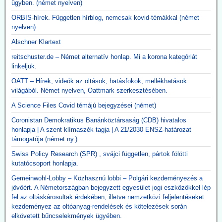
ügyben. (német nyelven)
ORBIS-hírek. Független hírblog, nemcsak kovid-témákkal (német
nyelven)
Alschner Klartext
reitschuster.de – Német alternatív honlap. Mi a korona kategóriát
linkeljük.
OATT – Hírek, videók az oltások, hatásfokok, mellékhatások
világából. Német nyelven, Oattmark szerkesztésében.
A Science Files Covid témájú bejegyzései (német)
Coronistan Demokratikus Banánköztársaság (CDB) hivatalos
honlapja | A szent klímaszék tagja | A 21/2030 ENSZ-határozat
támogatója (német ny.)
Swiss Policy Research (SPR) , svájci független, pártok fölötti
kutatócsoport honlapja.
Gemeinwohl-Lobby – Közhasznú lobbi – Polgári kezdeményezés a
jövőért. A Németországban bejegyzett egyesület jogi eszközökkel lép
fel az oltáskárosultak érdekében, illetve nemzetközi feljelentéseket
kezdeményez az oltóanyag-rendelések és kötelezések során
elkövetett bűncselekmények ügyében.