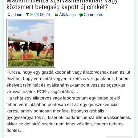
Madárinfluenza szarvasmarháknál? Vagy
közismert betegség kapott új címkét?
admin
2024.06.24.
Általános
Comments
Furcsa, hogy egy gazdálkodónak vagy állatorvosnak nem az jut
eszébe, hogy vérmintát vegyen a ketózis vizsgálatához, hanem
ehelyett tejmintát és nyálkahártya-tampont vesz az egzotikus
vírusváltozatok PCR-vizsgálatához…
Ha tehát egy állatorvos vagy laboratórium egy beteg tejelő
tehén vérmintájában pontosan ezt az egy génszekvenciát
keresi, amely pontosan megfelel bizonyos globális
gyógyszergyártók új, kísérleti madárinfluenza elleni vakcináinak,
akkor ez definíció szerint nem lehet véletlen, hanem tudatos
döntés…