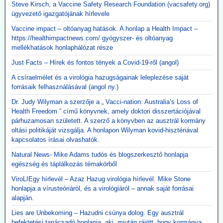
Steve Kirsch, a Vaccine Safety Research Foundation (vacsafety.org)
ügyvezető igazgatójának hírlevele
Vaccine impact – oltóanyag hatások. A honlap a Health Impact –
https://healthimpactnews.com/ gyógyszer- és oltóanyag
mellékhatások honlaphálózat része
Just Facts – Hírek és fontos tények a Covid-19-ről (angol)
A csíraelmélet és a virológia hazugságainak leleplezése saját
forrásaik felhasználásával (angol ny.)
Dr. Judy Wilyman a szerzője a „ Vacci-nation: Australia’s Loss of
Health Freedom ” című könyvnek, amely doktori disszertációjával
párhuzamosan született. A szerző a könyvben az ausztrál kormány
oltási politikáját vizsgálja. A honlapon Wilyman kovid-hisztériával
kapcsolatos írásai olvashatók.
Natural News- Mike Adams tudós és blogszerkesztő honlapja
egészség és táplálkozás témakörből
ViroLIEgy hírlevél – Azaz Hazug virológia hírlevél. Mike Stone
honlapja a vírusteóriáról, és a virológiáról – annak saját forrásai
alapján.
Lies are Unbekoming – Hazudni csúnya dolog. Egy ausztrál
befektetési tanácsadó honlapja, aki, miután rájött, hogy kormánya