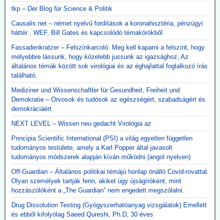
tkp – Der Blog für Science & Politik
Causalis.net – német nyelvű fordítások a koronahisztéria, pénzügyi
háttér , WEF, Bill Gates és kapcsolódó témakörökből
Fassadenkratzer – Felszínkarcoló. Meg kell kaparni a felszínt, hogy
mélyebbre lássunk, hogy közelebb jussunk az igazsághoz, Az
általános témák között sok virológiai és az éghajlattal foglalkozó írás
található.
Mediziner und Wissenschaftler für Gesundheit, Freiheit und
Demokratie – Orvosok és tudósok az egészségért, szabadságért és
demokráciáért
NEXT LEVEL – Wissen neu gedacht Virológia az
Principia Scientific International (PSI) a világ egyetlen független
tudományos testülete, amely a Karl Popper által javasolt
tudományos módszerek alapján kíván működni (angol nyelven)
Off-Guardian – Általános politikai témájú honlap önálló Covid-rovattal.
Olyan személyek tartják fenn, akiket úgy újságíróként, mint
hozzászólóként a „The Guardian” nem engedett megszólalni.
Drug Dissolution Testing (Gyógyszerhatóanyag vizsgálatok) Emellett
és ebből kifolyólag Saeed Qureshi, Ph.D, 30 éves