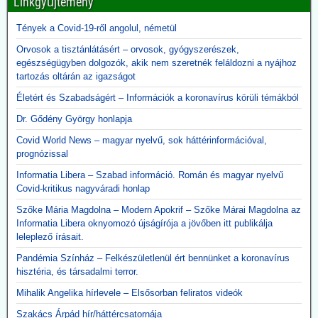
Linkgyűjtemény
2026.06.09. 24.hu: A 300 milliárdért beszerzett,
használhatatlan lélegeztetőgépek tárolása eddig
Tények a Covid-19-ről angolul, németül
2,3 milliárdba került
Orvosok a tisztánlátásért – orvosok, gyógyszerészek,
A kormány felülvizsgálja a koronavírus idején beszerzett
egészségügyben dolgozók, akik nem szeretnék feláldozni a nyájhoz
lélegeztetőgépek ügyét. A járvány alatt közel 300 milliárd forint
tartozás oltárán az igazságot
értékben szerzett be gépeket az Orbán-kormány annak ellenére,
Életért és Szabadságért – Információk a koronavírus körüli témákból
hogy a szakmai szervezetek világossá tették, hogy nincs elég
ember ennyi gép üzemeltetésére. A kormány felülvizsgálja az akkor
Dr. Gődény György honlapja
kötött szerződéseket, a vizsgálatot pedig a Külügyminisztérium
Covid World News – magyar nyelvű, sok háttérinformációval,
folytatja majd le, azonnali hatállyal.
prognózissal
A használhatatlan lélegeztetőgépek tárolása is horribilis összegbe
került: több mint 2,3 milliárd forint volt eddig a raktárköltség.
Informatia Libera – Szabad információ. Román és magyar nyelvű
Közzétevő: Teljesen mellékes, hogy volt-e (van-e) elég ember ennyi
Covid-kritikus nagyváradi honlap
gép üzemeltetésére. A gépek használata kontraproduktív, nem
gyógyítja az influenzás beteget, hanem sietteti, elősegíti halálukat.
Szőke Mária Magdolna – Modern Apokrif – Szőke Márai Magdolna az
Erre több bejegyzésben felhívtuk a figyelmet. Beszerzésük egy célt
Informatia Libera oknyomozó újságírója a jövőben itt publikálja
szolgált: a 120 milliárd lenyúlását. Ennyi volt a különbség a
leleplező írásait.
gyárkapunál érvényes ár, és a magyar adófizető által kifizetett 300
Pandémia Színház – Felkészületlenül ért bennünket a koronavírus
milliárd között.
hisztéria, és társadalmi terror.
A gépek vásárlása emellett hozzájárult a pszichoterrorhoz, ami
aztán ahhoz vezetett, hogy az emberek önként sorba álltak, hogy
Mihalik Angelika hírlevele – Elsősorban feliratos videók
fölvehessék a génterápiás oltást.
Szakács Árpád hír/háttércsatornája