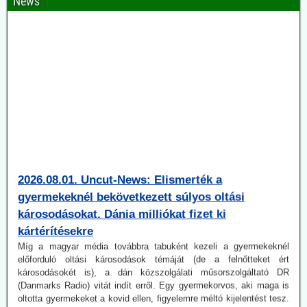
News
2026.08.01. Uncut-News: Elismerték a
gyermekeknél bekövetkezett súlyos oltási
károsodásokat. Dánia milliókat fizet ki
kártérítésekre
Míg a magyar média továbbra tabuként kezeli a gyermekeknél
előforduló oltási károsodások témáját (de a felnőtteket ért
károsodásokét is), a dán közszolgálati műsorszolgáltató DR
(Danmarks Radio) vitát indít erről. Egy gyermekorvos, aki maga is
oltotta gyermekeket a kovid ellen, figyelemre méltó kijelentést tesz.
Nem szabadott volna az egészséges gyermekeket oltani, illetve
oltásra buzdítani.