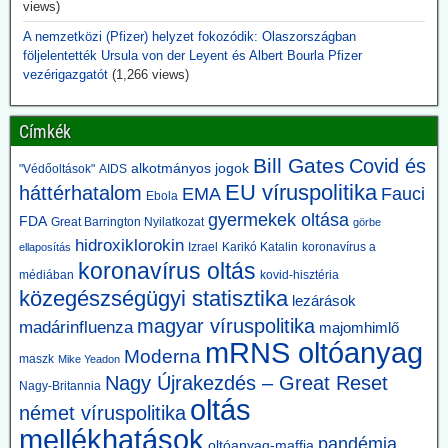
views)
Aki eddig ezt szóba hozta, megkapta jelzőjét: Alusipkás
összeesküvés-teoretikus.
A nemzetközi (Pfizer) helyzet fokozódik: Olaszországban
följelentették Ursula von der Leyent és Albert Bourla Pfizer
2026.06.14. JonFleetwood.com: A CDC csöndben
vezérigazgatót
(1,266 views)
beismeri, hogy a génszekvenálás önmagában
nem bizonyítja a vírusátvitelt
Címkék
A CDC a legújabb USA kanyaróesetek kapcsán csöndben beismeri,
Bill Gates
Covid és
hogy a génszekvenálás eredményei önmagukban nem tekinthetők
alkotmányos jogok
"Védőoltások"
AIDS
elegendő bizonyítéknak a vírusátvitel mellett, mégha a genomok
EU víruspolitika
háttérhatalom
EMA
Fauci
Ebola
nagyon hasonlók is.
gyermekek oltása
FDA
Great Barrington Nyilatkozat
Mint tudjuk, az összes korlátozó intézkedés egyedül a PCR-
görbe
teszteken nyugodott.
hidroxiklorokin
Izrael
Karikó Katalin
koronavírus a
ellaposítás
koronavírus oltás
médiában
kovid-hisztéria
2026.06.12. unorthodoxy.substack.com: Amikor
közegészségügyi statisztika
lezárások
megváltoztatták a járványos gyermekbénulás
magyar víruspolitika
madárinfluenza
majomhimlő
definícióját, hirtelen eltűnt a betegség. Érdekes,
mRNS oltóanyag
Moderna
ez pont egybeesett az oltások bevezetésével.
maszk
Mike Yeadon
A történet arról szól, hogy mi történt a definícióval 1955-ben, abban
Nagy Újrakezdés – Great Reset
Nagy-Britannia
az évben, amikor Salk vakcináját bevezették. Ezt megelőzően a
oltás
német víruspolitika
„polio” fogalma rendkívül tág volt: akár egy 24 órán át tartó átmeneti
mellékhatások
bénulás is ide sorolható volt. Azokat az eseteket, amelyeket ma
pandémia
oltóanyag-maffia