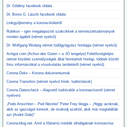
Dr. Gődény facebook oldala
Dr. Boros G. László facebook oldala
Linkgyűjtemény a korona-őrületről
Rubikon – igen megalapozott szakcikkek a természettudományok
minden ágából (német nyelvű)
Dr. Wolfgang Wodarg német tüdőgyógyász honlapja (német nyelvű)
Achgut.com (Achse des Guten = a JÓ tengelye) Felelősségteljes
német közéleti személyiségek által fenntartott honlap, többek között
friss információkal a víruskutatás területéről (német nyelvű)
Corona Doks – Korona dokumentumok
Corona Transition (német nyelvű hírek, tudósítások)
Corona Datencheck – Alapvető tudnivalók a koronavírusról (német
nyelven)
„Peds Ansichten – Ped Nézetei” Peter Frey blogja – „Higgy azoknak,
akik az igazságot keresik, de óvakodj azoktól, akik már megtalálták
azt (André Gide)”
Corona-blog.net. Amit a főáramú médiák elhallgatnak koronavírus