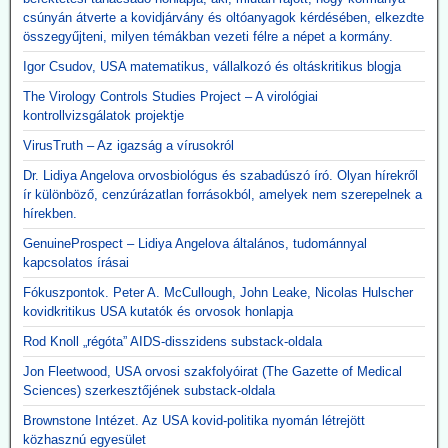
csúnyán átverte a kovidjárvány és oltóanyagok kérdésében, elkezdte
összegyűjteni, milyen témákban vezeti félre a népet a kormány.
Igor Csudov, USA matematikus, vállalkozó és oltáskritikus blogja
The Virology Controls Studies Project – A virológiai
kontrollvizsgálatok projektje
VirusTruth – Az igazság a vírusokról
Dr. Lidiya Angelova orvosbiológus és szabadúszó író. Olyan hírekről
ír különböző, cenzúrázatlan forrásokból, amelyek nem szerepelnek a
hírekben.
GenuineProspect – Lidiya Angelova általános, tudománnyal
kapcsolatos írásai
Fókuszpontok. Peter A. McCullough, John Leake, Nicolas Hulscher
kovidkritikus USA kutatók és orvosok honlapja
Rod Knoll „régóta” AIDS-disszidens substack-oldala
Jon Fleetwood, USA orvosi szakfolyóirat (The Gazette of Medical
Sciences) szerkesztőjének substack-oldala
Brownstone Intézet. Az USA kovid-politika nyomán létrejött
közhasznú egyesület