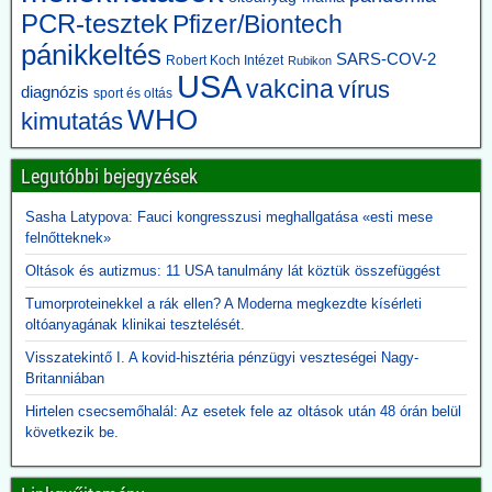
Guillain-Barré-szindrómának, aszeptikus agyhártyagyulladásnak
PCR-tesztek
Pfizer/Biontech
vagy más idegrendszeri betegségnek nevezünk, ugyanabba a
pánikkeltés
kategóriába sorolták.
SARS-COV-2
Robert Koch Intézet
Rubikon
A CDC és az Amerikai Közegészségügyi Szövetség felülvizsgálta a
USA
vakcina
vírus
kritériumokat – most már gyakran 60 napos vagy annál hosszabb
diagnózis
sport és oltás
bénulást követelnek meg a besoroláshoz. Azokat az eseteket,
WHO
kimutatás
amelyek nem feleltek meg az új kritériumoknak, másként sorolták
be.
Legutóbbi bejegyzések
2026.06.10. JonFleetwood.com: Kennedy
Sasha Latypova: Fauci kongresszusi meghallgatása «esti mese
beszüntette, Rubio külügyminiszter újra elindítja
felnőtteknek»
a Gavi finanszírozását
Oltások és autizmus: 11 USA tanulmány lát köztük összefüggést
Egy évvel ezelőtt Robert F. Kennedy Jr. egészségügyi miniszter
visszavonta a Gavi számára nyújtott, évi több száz millió dolláros
Tumorproteinekkel a rák ellen? A Moderna megkezdte kísérleti
amerikai támogatást, hivatkozva a DTP-oltással összefüggésbe
oltóanyagának klinikai tesztelését.
hozható gyermekhalálesetekre.
Visszatekintő I. A kovid-hisztéria pénzügyi veszteségei Nagy-
Kennedy arra kérte a Gavi-t, hogy „állítsa vissza a közbizalmat, és
Britanniában
igazolja azt a 8 milliárd dollárt, amelyet Amerika 2001 óta nyújtott
finanszírozásként”.
Hirtelen csecsemőhalál: Az esetek fele az oltások után 48 órán belül
Rubio külügyminiszter azonban most közölte, hogy - az afrikai
következik be.
ebola-esetekre tekintettel - folytatják a Gavi finanszírozását. A
közbizalom Gavi általi visszaszerzéséről Rubio nem ejtett szót.