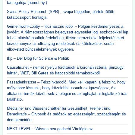
támogatója (német ny.)
Swiss Policy Research (SPR) , svájci független, pártok fölötti
kutatócsoport honlapja.
Gemeinwohl-Lobby – Közhasznú lobbi – Polgári kezdeményezés a
jövőért. A Németországban bejegyzett egyesület jogi eszközökkel lép
fel az oltáskárosultak érdekében, illetve nemzetközi feljelentéseket
kezdeményez az oltóanyag-rendelések és kötelezések során
elkövetett bűncselekmények ügyében.
tkp – Der Blog für Science & Politik
Causalis.net – német nyelvű fordítások a koronahisztéria, pénzügyi
háttér , WEF, Bill Gates és kapcsolódó témakörökből
Fassadenkratzer – Felszínkarcoló. Meg kell kaparni a felszínt, hogy
mélyebbre lássunk, hogy közelebb jussunk az igazsághoz, Az
általános témák között sok virológiai és az éghajlattal foglalkozó írás
található.
Mediziner und Wissenschaftler für Gesundheit, Freiheit und
Demokratie – Orvosok és tudósok az egészségért, szabadságért és
demokráciáért
NEXT LEVEL – Wissen neu gedacht Virológia az