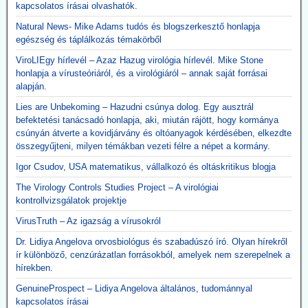
kapcsolatos írásai olvashatók.
Natural News- Mike Adams tudós és blogszerkesztő honlapja
egészség és táplálkozás témakörből
ViroLIEgy hírlevél – Azaz Hazug virológia hírlevél. Mike Stone
honlapja a vírusteóriáról, és a virológiáról – annak saját forrásai
alapján.
Lies are Unbekoming – Hazudni csúnya dolog. Egy ausztrál
befektetési tanácsadó honlapja, aki, miután rájött, hogy kormánya
csúnyán átverte a kovidjárvány és oltóanyagok kérdésében, elkezdte
összegyűjteni, milyen témákban vezeti félre a népet a kormány.
Igor Csudov, USA matematikus, vállalkozó és oltáskritikus blogja
The Virology Controls Studies Project – A virológiai
kontrollvizsgálatok projektje
VirusTruth – Az igazság a vírusokról
Dr. Lidiya Angelova orvosbiológus és szabadúszó író. Olyan hírekről
ír különböző, cenzúrázatlan forrásokból, amelyek nem szerepelnek a
hírekben.
GenuineProspect – Lidiya Angelova általános, tudománnyal
kapcsolatos írásai