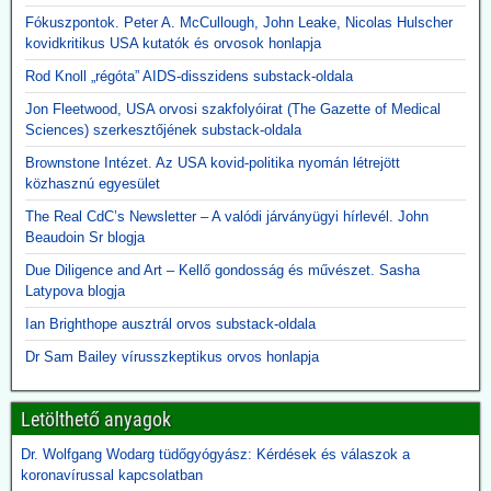
Fókuszpontok. Peter A. McCullough, John Leake, Nicolas Hulscher
kovidkritikus USA kutatók és orvosok honlapja
Rod Knoll „régóta” AIDS-disszidens substack-oldala
Jon Fleetwood, USA orvosi szakfolyóirat (The Gazette of Medical
Sciences) szerkesztőjének substack-oldala
Brownstone Intézet. Az USA kovid-politika nyomán létrejött
közhasznú egyesület
The Real CdC’s Newsletter – A valódi járványügyi hírlevél. John
Beaudoin Sr blogja
Due Diligence and Art – Kellő gondosság és művészet. Sasha
Latypova blogja
Ian Brighthope ausztrál orvos substack-oldala
Dr Sam Bailey vírusszkeptikus orvos honlapja
Letölthető anyagok
Dr. Wolfgang Wodarg tüdőgyógyász: Kérdések és válaszok a
koronavírussal kapcsolatban