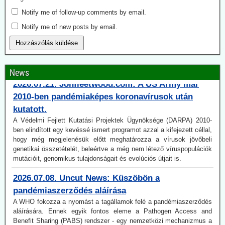
károsodásokét is), a dán közszolgálati műsorszolgáltató DR
Notify me of follow-up comments by email.
(Danmarks Radio) vitát indít erről. Egy gyermekorvos, aki maga is
oltotta gyermekeket a kovid ellen, figyelemre méltó kijelentést tesz.
Notify me of new posts by email.
Nem szabadott volna az egészséges gyermekeket oltani, illetve
oltásra buzdítani.
2026.07.21. Jonfleetwood.com: A US Army már
News
2010-ben pandémiaképes koronavírusok után
kutatott.
A Védelmi Fejlett Kutatási Projektek Ügynöksége (DARPA) 2010-
ben elindított egy kevéssé ismert programot azzal a kifejezett céllal,
hogy még megjelenésük előtt meghatározza a vírusok jövőbeli
genetikai összetételét, beleértve a még nem létező víruspopulációk
mutációit, genomikus tulajdonságait és evolúciós útjait is.
2026.07.08. Uncut News: Küszöbön a
pandémiaszerződés aláírása
A WHO fokozza a nyomást a tagállamok felé a pandémiaszerződés
aláírására. Ennek egyik fontos eleme a Pathogen Access and
Benefit Sharing (PABS) rendszer - egy nemzetközi mechanizmus a
pandémiás kockázatot jelentő kórokozók, biológiai minták és
genetikai szekvenciaadatok cseréjére. Ugyanakkor a WHO arra