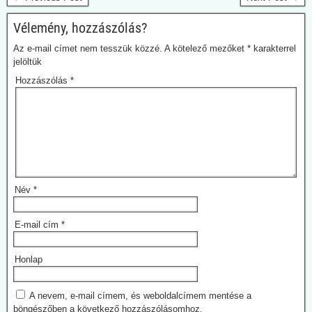
Vélemény, hozzászólás?
Az e-mail címet nem tesszük közzé.
A kötelező mezőket
*
karakterrel
jelöltük
Hozzászólás
*
Név
*
2026.08.01. Uncut-News: Elismerték a
E-mail cím
*
gyermekeknél bekövetkezett súlyos oltási
károsodásokat. Dánia milliókat fizet ki
Honlap
kártérítésekre
Míg a magyar média továbbra tabuként kezeli a gyermekeknél
A nevem, e-mail címem, és weboldalcímem mentése a
előforduló oltási károsodások témáját (de a felnőtteket ért
böngészőben a következő hozzászólásomhoz.