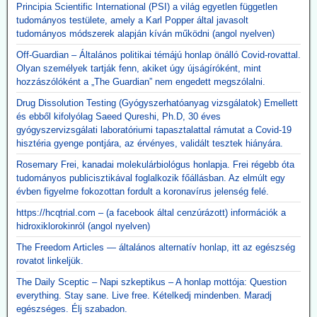
Principia Scientific International (PSI) a világ egyetlen független
tudományos testülete, amely a Karl Popper által javasolt
tudományos módszerek alapján kíván működni (angol nyelven)
Off-Guardian – Általános politikai témájú honlap önálló Covid-rovattal.
Olyan személyek tartják fenn, akiket úgy újságíróként, mint
hozzászólóként a „The Guardian” nem engedett megszólalni.
Drug Dissolution Testing (Gyógyszerhatóanyag vizsgálatok) Emellett
és ebből kifolyólag Saeed Qureshi, Ph.D, 30 éves
gyógyszervizsgálati laboratóriumi tapasztalattal rámutat a Covid-19
hisztéria gyenge pontjára, az érvényes, validált tesztek hiányára.
Rosemary Frei, kanadai molekulárbiológus honlapja. Frei régebb óta
tudományos publicisztikával foglalkozik főállásban. Az elmúlt egy
évben figyelme fokozottan fordult a koronavírus jelenség felé.
https://hcqtrial.com – (a facebook által cenzúrázott) információk a
hidroxiklorokinról (angol nyelven)
The Freedom Articles — általános alternatív honlap, itt az egészség
rovatot linkeljük.
The Daily Sceptic – Napi szkeptikus – A honlap mottója: Question
everything. Stay sane. Live free. Kételkedj mindenben. Maradj
egészséges. Élj szabadon.