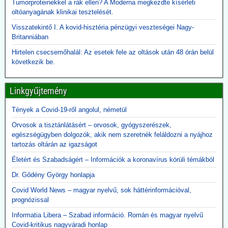
Tumorproteinekkel a rák ellen? A Moderna megkezdte kísérleti
milliárd között.
oltóanyagának klinikai tesztelését.
A gépek vásárlása emellett hozzájárult a pszichoterrorhoz, ami
aztán ahhoz vezetett, hogy az emberek önként sorba álltak, hogy
Visszatekintő I. A kovid-hisztéria pénzügyi veszteségei Nagy-
fölvehessék a génterápiás oltást.
Britanniában
Hirtelen csecsemőhalál: Az esetek fele az oltások után 48 órán belül
2026.05.12. JonFletwood.com: A Moderna
következik be.
megerősítette, hogy új mRNS-bázisú
influenzaoltása hatszor több súlyos mellékhatást
Linkgyűjtemény
okoz
A New England Journal of Medicine által nemrég közzétett, 3. szintű
Tények a Covid-19-ről angolul, németül
tanulmány megerősítette, hogy a Moderna kísérleti mRNS-alapú
szezonális influenzaoltóanyaga, az mRNA-1010, a szokásos
Orvosok a tisztánlátásért – orvosok, gyógyszerészek,
influenzaoltásokhoz képest körülbelül hatszor gyakrabban okozott
egészségügyben dolgozók, akik nem szeretnék feláldozni a nyájhoz
súlyos, rövid távú mellékhatásokat, miközben a tünetekkel járó,
tartozás oltárán az igazságot
PCR-rel igazolt influenzaszerű megbetegedések számának abszolút
Életért és Szabadságért – Információk a koronavírus körüli témákból
csökkenése kevesebb mint egy százalékpont volt.
Közzétevő: A szlogen az ellenkezőjére fordult.
Dr. Gődény György honlapja
"Hatástalan és ártalmas."
Covid World News – magyar nyelvű, sok háttérinformációval,
prognózissal
Informatia Libera – Szabad információ. Román és magyar nyelvű
Covid-kritikus nagyváradi honlap