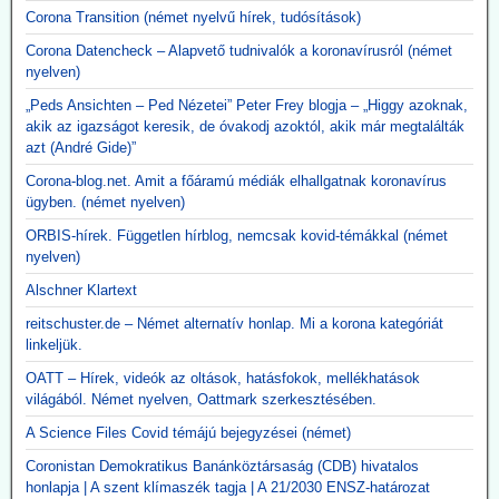
Corona Transition (német nyelvű hírek, tudósítások)
Corona Datencheck – Alapvető tudnivalók a koronavírusról (német
nyelven)
„Peds Ansichten – Ped Nézetei” Peter Frey blogja – „Higgy azoknak,
akik az igazságot keresik, de óvakodj azoktól, akik már megtalálták
azt (André Gide)”
Corona-blog.net. Amit a főáramú médiák elhallgatnak koronavírus
ügyben. (német nyelven)
ORBIS-hírek. Független hírblog, nemcsak kovid-témákkal (német
nyelven)
Alschner Klartext
reitschuster.de – Német alternatív honlap. Mi a korona kategóriát
linkeljük.
OATT – Hírek, videók az oltások, hatásfokok, mellékhatások
világából. Német nyelven, Oattmark szerkesztésében.
A Science Files Covid témájú bejegyzései (német)
Coronistan Demokratikus Banánköztársaság (CDB) hivatalos
honlapja | A szent klímaszék tagja | A 21/2030 ENSZ-határozat