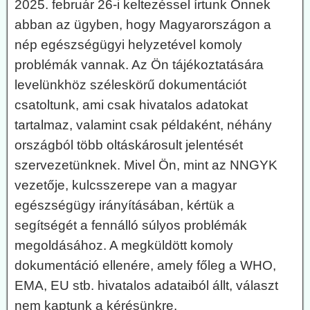
2025. február 26-i keltezéssel írtunk Önnek
abban az ügyben, hogy Magyarországon a
nép egészségügyi helyzetével komoly
problémák vannak. Az Ön tájékoztatására
levelünkhöz széleskörű dokumentációt
csatoltunk, ami csak hivatalos adatokat
tartalmaz, valamint csak példaként, néhány
országból több oltáskárosult jelentését
szervezetünknek. Mivel Ön, mint az NNGYK
vezetője, kulcsszerepe van a magyar
egészségügy irányításában, kértük a
segítségét a fennálló súlyos problémák
megoldásához. A megküldött komoly
dokumentáció ellenére, amely főleg a WHO,
EMA, EU stb. hivatalos adataiból állt, választ
nem kaptunk a kérésünkre.