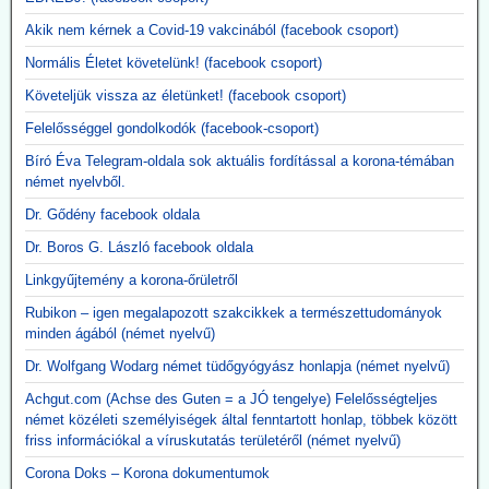
Akik nem kérnek a Covid-19 vakcinából (facebook csoport)
Normális Életet követelünk! (facebook csoport)
Követeljük vissza az életünket! (facebook csoport)
Felelősséggel gondolkodók (facebook-csoport)
Bíró Éva Telegram-oldala sok aktuális fordítással a korona-témában
német nyelvből.
Dr. Gődény facebook oldala
Dr. Boros G. László facebook oldala
Linkgyűjtemény a korona-őrületről
Rubikon – igen megalapozott szakcikkek a természettudományok
minden ágából (német nyelvű)
Dr. Wolfgang Wodarg német tüdőgyógyász honlapja (német nyelvű)
Achgut.com (Achse des Guten = a JÓ tengelye) Felelősségteljes
német közéleti személyiségek által fenntartott honlap, többek között
friss információkal a víruskutatás területéről (német nyelvű)
Corona Doks – Korona dokumentumok