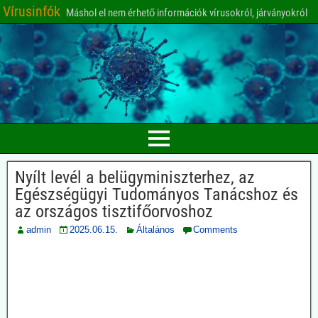
Vírusinfók
Máshol el nem érhető információk vírusokról, járványokról
Nyílt levél a belügyminiszterhez, az
Egészségügyi Tudományos Tanácshoz és
az országos tisztifőorvoshoz
admin
2025.06.15.
Általános
Comments