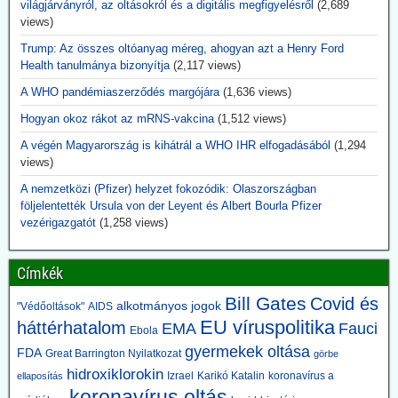
ez pont egybeesett az oltások bevezetésével.
világjárványról, az oltásokról és a digitális megfigyelésről
(2,689
A történet arról szól, hogy mi történt a definícióval 1955-ben, abban
views)
az évben, amikor Salk vakcináját bevezették. Ezt megelőzően a
Trump: Az összes oltóanyag méreg, ahogyan azt a Henry Ford
„polio” fogalma rendkívül tág volt: akár egy 24 órán át tartó átmeneti
Health tanulmánya bizonyítja
(2,117 views)
bénulás is ide sorolható volt. Azokat az eseteket, amelyeket ma
Guillain-Barré-szindrómának, aszeptikus agyhártyagyulladásnak
A WHO pandémiaszerződés margójára
(1,636 views)
vagy más idegrendszeri betegségnek nevezünk, ugyanabba a
Hogyan okoz rákot az mRNS-vakcina
(1,512 views)
kategóriába sorolták.
A CDC és az Amerikai Közegészségügyi Szövetség felülvizsgálta a
A végén Magyarország is kihátrál a WHO IHR elfogadásából
(1,294
kritériumokat – most már gyakran 60 napos vagy annál hosszabb
views)
bénulást követelnek meg a besoroláshoz. Azokat az eseteket,
amelyek nem feleltek meg az új kritériumoknak, másként sorolták
A nemzetközi (Pfizer) helyzet fokozódik: Olaszországban
be.
följelentették Ursula von der Leyent és Albert Bourla Pfizer
vezérigazgatót
(1,258 views)
2026.06.10. JonFleetwood.com: Kennedy
beszüntette, Rubio külügyminiszter újra elindítja
Címkék
a Gavi finanszírozását
Bill Gates
Covid és
Egy évvel ezelőtt Robert F. Kennedy Jr. egészségügyi miniszter
alkotmányos jogok
"Védőoltások"
AIDS
visszavonta a Gavi számára nyújtott, évi több száz millió dolláros
EU víruspolitika
háttérhatalom
EMA
Fauci
Ebola
amerikai támogatást, hivatkozva a DTP-oltással összefüggésbe
gyermekek oltása
FDA
Great Barrington Nyilatkozat
hozható gyermekhalálesetekre.
görbe
Kennedy arra kérte a Gavi-t, hogy „állítsa vissza a közbizalmat, és
hidroxiklorokin
Izrael
Karikó Katalin
koronavírus a
ellaposítás
igazolja azt a 8 milliárd dollárt, amelyet Amerika 2001 óta nyújtott
koronavírus oltás