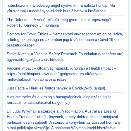
notrickszone – Eredetileg angol nyelvű klímarealista honlap, Ma
vírus-témájú tudományos cikkek is találhatók a kínálatban.
The Defender – A védő. Védjük meg gyermekeink egészségét.
Robert F. Kennedy Jr. honlapja
Doctors for Covid Ethics – Nemzetközi orvoscsoport az orvosi etika,
a beteg biztonsága és az emberi jogok védelmében a Covid-19-cel
összefüggésben
Steve Kirsch, a Vaccine Safety Research Foundation (vacsafety.org)
ügyvezető igazgatójának hírlevele
Vaccine impact – oltóanyag hatások. A honlap a Health Impact –
https://healthimpactnews.com/ gyógyszer- és oltóanyag
mellékhatások honlaphálózat része
Just Facts – Hírek és fontos tények a Covid-19-ről (angol)
A csíraelmélet és a virológia hazugságainak leleplezése saját
forrásaik felhasználásával (angol ny.)
Dr. Judy Wilyman a szerzője a „ Vacci-nation: Australia’s Loss of
Health Freedom ” című könyvnek, amely doktori disszertációjával
párhuzamosan született. A szerző a könyvben az ausztrál kormány
oltási politikáját vizsgálja. A honlapon Wilyman kovid-hisztériával