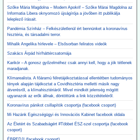
Szőke Mária Magdolna – Modern Apokrif – Szőke Márai Magdolna az
Informatia Libera oknyomozó újságírója a jövőben itt publikálja
leleplező írásait.
Pandémia Színház – Felkészületlenül ért bennünket a koronavírus
hisztéria, és társadalmi terror.
Mihalik Angelika hírlevele – Elsősorban feliratos videók
Szakács Árpád hír/háttércsatornája
Karikór – A gonosz győzelméhez csak annyi kell, hogy a jók tétlenek
maradjanak.
Klímarealista. A főáramú félretájékoztatással ellentétben tudományos
tények alapján tájékoztat a Covidhisztéria melletti másik nagy
átverésről, a klímahisztériáról. Mivel mindkét jelenség mögött
ugyanazok az erők állnak, döntöttünk a link közzétételéről.
Koronavírus pánikot csillapítók csoportja (facebook csoport)
Mi Hazánk Egészségügyi és Innovációs Kabinet facebook oldala
Az Életért és Szabadságért #Többet ÉSZ-szel csoportja (facebook
csoport)
ÉBREDJ! (facebook csoport)