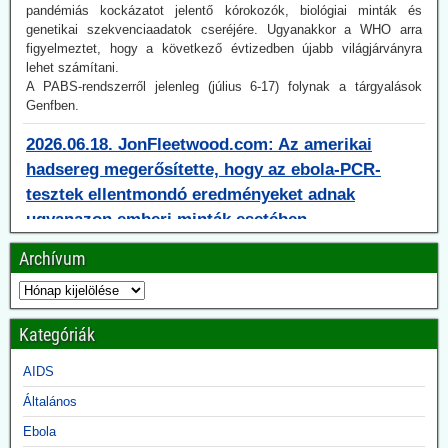
figyelmeztet, hogy a következő évtizedben újabb világjárványra
lehet számítani.
A PABS-rendszerről jelenleg (július 6-17) folynak a tárgyalások
Genfben.
2026.06.18. JonFleetwood.com: Az amerikai
hadsereg megerősítette, hogy az ebola-PCR-
tesztek ellentmondó eredményeket adnak
ugyanazon emberi minták esetében
Egy az amerikai hadsereggel kapcsolatos tanulmány, amelyet 2023-
ban a Scientific Reports folyóiratban tettek közzé, azt mutatja, hogy
az ebola-RT-PCR-tesztek eredményei a teszt szintetikus
primereinek és szondáinak kialakításától függően változtak.
Archívum
Ugyanazok az emberi minták az egyik ebola-PCR-konfiguráció
mellett negatívnak, egy másik mellett pedig pozitívnak bizonyultak.
A PCR-teszteket jelenleg alkalmazzák az ebola-esetek
számlálására, amelyeket a kormányok viszont arra használnak,
Kategóriák
hogy karanténokat és egyéb autoriter intézkedéseket igazoljanak a
járványkitörésekre való reagálás érdekében.
AIDS
Általános
2026.06.18. The Digger: A brit gyógyszeripar 6 év
alatt 2,4 milliárd fontot fizetett ki azért, hogy a
Ebola