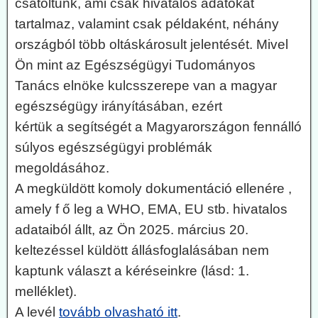
csatoltunk, ami csak hivatalos adatokat
tartalmaz, valamint csak példaként, néhány
országból több oltáskárosult jelentését. Mivel
Ön mint az Egészségügyi Tudományos
Tanács elnöke kulcsszerepe van a magyar
egészségügy irányításában, ezért
kértük a segítségét a Magyarországon fennálló
súlyos egészségügyi problémák
megoldásához.
A megküldött komoly dokumentáció ellenére ,
amely f ő leg a WHO, EMA, EU stb. hivatalos
adataiból állt, az Ön 2025. március 20.
keltezéssel küldött állásfoglalásában nem
kaptunk választ a kéréseinkre (lásd: 1.
melléklet).
A levél
tovább olvasható itt
.