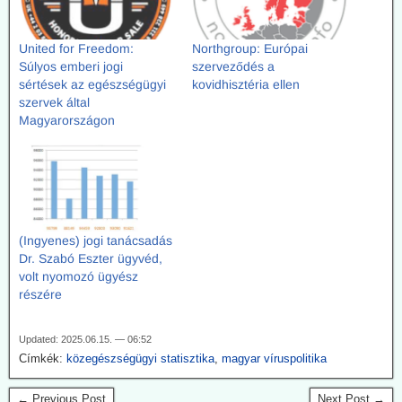
Northgroup: Európai
United for Freedom:
szerveződés a
Súlyos emberi jogi
kovidhisztéria ellen
sértések az egészségügyi
szervek által
Magyarországon
(Ingyenes) jogi tanácsadás
Dr. Szabó Eszter ügyvéd,
volt nyomozó ügyész
részére
Updated: 2025.06.15. — 06:52
Címkék:
közegészségügyi statisztika
,
magyar víruspolitika
← Previous Post
Next Post →