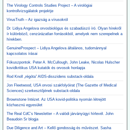
The Virology Controls Studies Project – A virológiai
kontrollvizsgálatok projektje
VirusTruth – Az igazság a vírusokról
Dr. Lidiya Angelova orvosbiológus és szabadúszó író. Olyan hírekről
ír különböző, cenzúrázatlan forrásokból, amelyek nem szerepelnek a
hírekben.
GenuineProspect – Lidiya Angelova általános, tudománnyal
kapcsolatos írásai
Fókuszpontok. Peter A. McCullough, John Leake, Nicolas Hulscher
kovidkritikus USA kutatók és orvosok honlapja
Rod Knoll „régóta” AIDS-disszidens substack-oldala
Jon Fleetwood, USA orvosi szakfolyóirat (The Gazette of Medical
Sciences) szerkesztőjének substack-oldala
Brownstone Intézet. Az USA kovid-politika nyomán létrejött
közhasznú egyesület
The Real CdC’s Newsletter – A valódi járványügyi hírlevél. John
Beaudoin Sr blogja
Due Diligence and Art – Kellő gondosság és művészet. Sasha