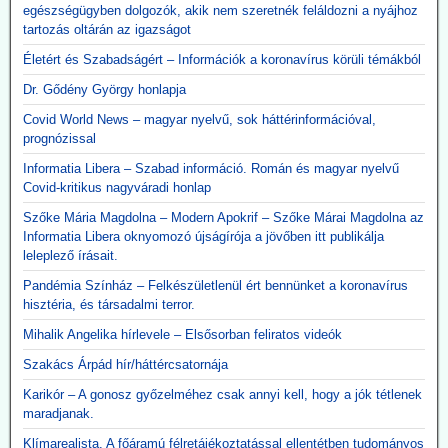
2,3 milliárdba került
egészségügyben dolgozók, akik nem szeretnék feláldozni a nyájhoz
tartozás oltárán az igazságot
A kormány felülvizsgálja a koronavírus idején beszerzett
lélegeztetőgépek ügyét. A járvány alatt közel 300 milliárd forint
Életért és Szabadságért – Információk a koronavírus körüli témákból
értékben szerzett be gépeket az Orbán-kormány annak ellenére,
hogy a szakmai szervezetek világossá tették, hogy nincs elég
Dr. Gődény György honlapja
ember ennyi gép üzemeltetésére. A kormány felülvizsgálja az akkor
Covid World News – magyar nyelvű, sok háttérinformációval,
kötött szerződéseket, a vizsgálatot pedig a Külügyminisztérium
prognózissal
folytatja majd le, azonnali hatállyal.
A használhatatlan lélegeztetőgépek tárolása is horribilis összegbe
Informatia Libera – Szabad információ. Román és magyar nyelvű
került: több mint 2,3 milliárd forint volt eddig a raktárköltség.
Covid-kritikus nagyváradi honlap
Közzétevő: Teljesen mellékes, hogy volt-e (van-e) elég ember ennyi
Szőke Mária Magdolna – Modern Apokrif – Szőke Márai Magdolna az
gép üzemeltetésére. A gépek használata kontraproduktív, nem
Informatia Libera oknyomozó újságírója a jövőben itt publikálja
gyógyítja az influenzás beteget, hanem sietteti, elősegíti halálukat.
leleplező írásait.
Erre több bejegyzésben felhívtuk a figyelmet. Beszerzésük egy célt
szolgált: a 120 milliárd lenyúlását. Ennyi volt a különbség a
Pandémia Színház – Felkészületlenül ért bennünket a koronavírus
gyárkapunál érvényes ár, és a magyar adófizető által kifizetett 300
hisztéria, és társadalmi terror.
milliárd között.
A gépek vásárlása emellett hozzájárult a pszichoterrorhoz, ami
Mihalik Angelika hírlevele – Elsősorban feliratos videók
aztán ahhoz vezetett, hogy az emberek önként sorba álltak, hogy
Szakács Árpád hír/háttércsatornája
fölvehessék a génterápiás oltást.
Karikór – A gonosz győzelméhez csak annyi kell, hogy a jók tétlenek
2026.05.12. JonFletwood.com: A Moderna
maradjanak.
megerősítette, hogy új mRNS-bázisú
Klímarealista. A főáramú félretájékoztatással ellentétben tudományos