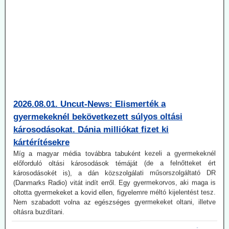
2026.08.01. Uncut-News: Elismerték a
gyermekeknél bekövetkezett súlyos oltási
károsodásokat. Dánia milliókat fizet ki
kártérítésekre
Míg a magyar média továbbra tabuként kezeli a gyermekeknél
előforduló oltási károsodások témáját (de a felnőtteket ért
károsodásokét is), a dán közszolgálati műsorszolgáltató DR
(Danmarks Radio) vitát indít erről. Egy gyermekorvos, aki maga is
oltotta gyermekeket a kovid ellen, figyelemre méltó kijelentést tesz.
Nem szabadott volna az egészséges gyermekeket oltani, illetve
oltásra buzdítani.
2026.07.21. Jonfleetwood.com: A US Army már