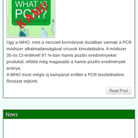
Úgy a WHO, mint a nemzeti kormányok tisztában vannak a PCR
módszer alkalmatlanságával vírusok kimutatására. A módszer
35-ös Ct-értéknél 97 %-ban hamis pozitív eredményeket
produkál, efölött még magasabb a hamis pozitív eredmények
aránya.
A WHO most mégis új kampányt erőltet a PCR tesztelésekre.
Rosszat sejtünk.
Read Post
News