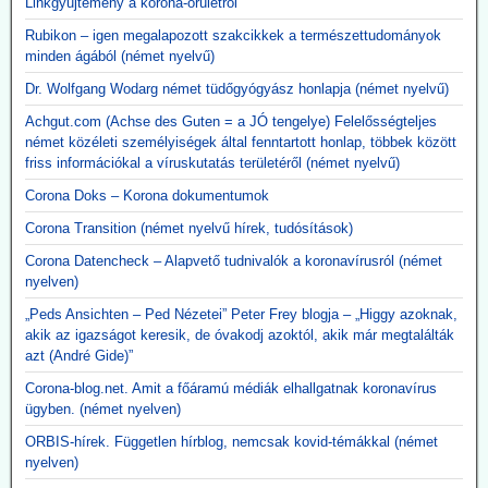
Linkgyűjtemény a korona-őrületről
Rubikon – igen megalapozott szakcikkek a természettudományok
minden ágából (német nyelvű)
Dr. Wolfgang Wodarg német tüdőgyógyász honlapja (német nyelvű)
Achgut.com (Achse des Guten = a JÓ tengelye) Felelősségteljes
német közéleti személyiségek által fenntartott honlap, többek között
friss információkal a víruskutatás területéről (német nyelvű)
Corona Doks – Korona dokumentumok
Corona Transition (német nyelvű hírek, tudósítások)
Corona Datencheck – Alapvető tudnivalók a koronavírusról (német
nyelven)
„Peds Ansichten – Ped Nézetei” Peter Frey blogja – „Higgy azoknak,
akik az igazságot keresik, de óvakodj azoktól, akik már megtalálták
azt (André Gide)”
Corona-blog.net. Amit a főáramú médiák elhallgatnak koronavírus
ügyben. (német nyelven)
ORBIS-hírek. Független hírblog, nemcsak kovid-témákkal (német
nyelven)