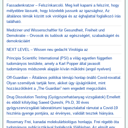
Fassadenkratzer – Felszínkarcoló. Meg kell kaparni a felszínt, hogy
mélyebbre lássunk, hogy közelebb jussunk az igazsághoz, Az
általános témák között sok virológiai és az éghajlattal foglalkozó írás
található.
Mediziner und Wissenschaftler für Gesundheit, Freiheit und
Demokratie – Orvosok és tudósok az egészségért, szabadságért és
demokráciáért
NEXT LEVEL – Wissen neu gedacht Virológia az
Principia Scientific International (PSI) a világ egyetlen független
tudományos testülete, amely a Karl Popper által javasolt
tudományos módszerek alapján kíván működni (angol nyelven)
Off-Guardian – Általános politikai témájú honlap önálló Covid-rovattal.
Olyan személyek tartják fenn, akiket úgy újságíróként, mint
hozzászólóként a „The Guardian” nem engedett megszólalni.
Drug Dissolution Testing (Gyógyszerhatóanyag vizsgálatok) Emellett
és ebből kifolyólag Saeed Qureshi, Ph.D, 30 éves
gyógyszervizsgálati laboratóriumi tapasztalattal rámutat a Covid-19
hisztéria gyenge pontjára, az érvényes, validált tesztek hiányára.
Rosemary Frei, kanadai molekulárbiológus honlapja. Frei régebb óta
tudományos publicisztikával foglalkozik főállásban. Az elmúlt egy