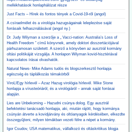
mellékhatások honlaphálózat része
Just Facts – Hírek és fontos tények a Covid-19-ről (angol)
A csíraelmélet és a virológia hazugságainak leleplezése saját
forrásaik felhasználásával (angol ny.)
Dr. Judy Wilyman a szerzője a „ Vacci-nation: Australia’s Loss of
Health Freedom ” című könyvnek, amely doktori disszertációjával
párhuzamosan született. A szerző a könyvben az ausztrál kormány
oltási politikáját vizsgálja. A honlapon Wilyman kovid-hisztériával
kapcsolatos írásai olvashatók.
Natural News- Mike Adams tudós és blogszerkesztő honlapja
egészség és táplálkozás témakörből
ViroLIEgy hírlevél – Azaz Hazug virológia hírlevél. Mike Stone
honlapja a vírusteóriáról, és a virológiáról – annak saját forrásai
alapján.
Lies are Unbekoming – Hazudni csúnya dolog. Egy ausztrál
befektetési tanácsadó honlapja, aki, miután rájött, hogy kormánya
csúnyán átverte a kovidjárvány és oltóanyagok kérdésében, elkezdte
összegyűjteni, milyen témákban vezeti félre a népet a kormány.
Igor Csudov, USA matematikus, vállalkozó és oltáskritikus blogja