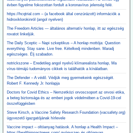
évben figyelme fokozottan fordult a koronavírus jelenség felé.
https://hcqtrial.com – (a facebook által cenzúrázott) információk a
hidroxiklorokinról (angol nyelven)
The Freedom Articles — általános alternatív honlap, itt az egészség
rovatot linkeljük.
The Daily Sceptic – Napi szkeptikus – A honlap mottója: Question
everything. Stay sane. Live free. Kételkedj mindenben. Maradj
egészséges. Élj szabadon.
notrickszone – Eredetileg angol nyelvű klímarealista honlap, Ma
vírus-témájú tudományos cikkek is találhatók a kínálatban.
The Defender – A védő. Védjük meg gyermekeink egészségét.
Robert F. Kennedy Jr. honlapja
Doctors for Covid Ethics – Nemzetközi orvoscsoport az orvosi etika,
a beteg biztonsága és az emberi jogok védelmében a Covid-19-cel
összefüggésben
Steve Kirsch, a Vaccine Safety Research Foundation (vacsafety.org)
ügyvezető igazgatójának hírlevele
Vaccine impact – oltóanyag hatások. A honlap a Health Impact –
https://healthimpactnews.com/ gyógyszer- és oltóanyag