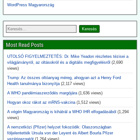
WordPress Magyarország
impériuma százmilió dollárokkal befolyásolta az
USA egészségügyi kutatását
A Bill & Melinda Gates alapítvány nemcsak támogatta filantrópként
az USA National Institutes of Health (NIH) egészégügyi kutatási
programját, hanem meghatározta a kutatás és fejlesztés irányát, pl.
az oltóanyag-fejlesztések területén. Evvel egyidejűleg az alapítvány
Most Read Posts
növelte részesedését a Curevac és Biontech oltóanyaggyártó
cégekben.
UTOLSÓ FIGYELMEZTETÉS: Dr. Mike Yeadon részletes tézisei a
világjárványról, az oltásokról és a digitális megfigyelésről
(2,690
2026.06.14. uncutnews.ch: Tulsi Gabbard, USA
views)
Nemzeti Titkosszolgálat (ODNI) igazgató: 40
Trump: Az összes oltóanyag méreg, ahogyan azt a Henry Ford
titkos virológia laboratórium Ukrajnában
Health tanulmánya bizonyítja
(2,117 views)
Az Egyesült Államok világszerte több mint 120 laboratóriumot
támogatott több mint 30 országban – köztük több mint 40
A WHO pandémiaszerződés margójára
(1,636 views)
intézményt Ukrajnában. A nyilvánosságra hozott dokumentumokból
Hogyan okoz rákot az mRNS-vakcina
(1,512 views)
az is kiderül, hogy ezek a laboratóriumok rendkívül veszélyes
kórokozókkal dolgoztak, és az Egyesült Államok biológiai
A végén Magyarország is kihátrál a WHO IHR elfogadásából
(1,294
biztonsági feltételek mellett végzett tevékenységekre képezte ki az
views)
ukrán tudósokat.
A nemzetközi (Pfizer) helyzet fokozódik: Olaszországban
Aki eddig ezt szóba hozta, megkapta jelzőjét: Alusipkás
följelentették Ursula von der Leyent és Albert Bourla Pfizer
összeesküvés-teoretikus.
vezérigazgatót
(1,264 views)