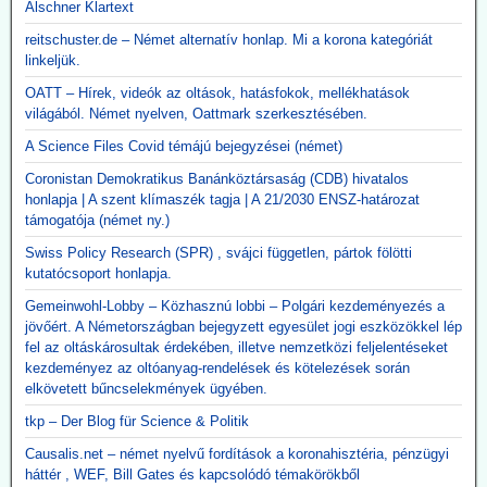
Alschner Klartext
reitschuster.de – Német alternatív honlap. Mi a korona kategóriát
linkeljük.
OATT – Hírek, videók az oltások, hatásfokok, mellékhatások
világából. Német nyelven, Oattmark szerkesztésében.
A Science Files Covid témájú bejegyzései (német)
Coronistan Demokratikus Banánköztársaság (CDB) hivatalos
honlapja | A szent klímaszék tagja | A 21/2030 ENSZ-határozat
támogatója (német ny.)
Swiss Policy Research (SPR) , svájci független, pártok fölötti
kutatócsoport honlapja.
Gemeinwohl-Lobby – Közhasznú lobbi – Polgári kezdeményezés a
jövőért. A Németországban bejegyzett egyesület jogi eszközökkel lép
fel az oltáskárosultak érdekében, illetve nemzetközi feljelentéseket
kezdeményez az oltóanyag-rendelések és kötelezések során
elkövetett bűncselekmények ügyében.
tkp – Der Blog für Science & Politik
Causalis.net – német nyelvű fordítások a koronahisztéria, pénzügyi
háttér , WEF, Bill Gates és kapcsolódó témakörökből