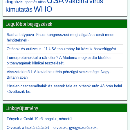
USA
vakcina
vírus
diagnózis
sport és oltás
A CDC és az Amerikai Közegészségügyi Szövetség felülvizsgálta a
WHO
kimutatás
kritériumokat – most már gyakran 60 napos vagy annál hosszabb
bénulást követelnek meg a besoroláshoz. Azokat az eseteket,
amelyek nem feleltek meg az új kritériumoknak, másként sorolták
Legutóbbi bejegyzések
be.
Sasha Latypova: Fauci kongresszusi meghallgatása «esti mese
2026.06.10. JonFleetwood.com: Kennedy
felnőtteknek»
beszüntette, Rubio külügyminiszter újra elindítja
Oltások és autizmus: 11 USA tanulmány lát köztük összefüggést
a Gavi finanszírozását
Egy évvel ezelőtt Robert F. Kennedy Jr. egészségügyi miniszter
Tumorproteinekkel a rák ellen? A Moderna megkezdte kísérleti
visszavonta a Gavi számára nyújtott, évi több száz millió dolláros
oltóanyagának klinikai tesztelését.
amerikai támogatást, hivatkozva a DTP-oltással összefüggésbe
Visszatekintő I. A kovid-hisztéria pénzügyi veszteségei Nagy-
hozható gyermekhalálesetekre.
Britanniában
Kennedy arra kérte a Gavi-t, hogy „állítsa vissza a közbizalmat, és
igazolja azt a 8 milliárd dollárt, amelyet Amerika 2001 óta nyújtott
Hirtelen csecsemőhalál: Az esetek fele az oltások után 48 órán belül
finanszírozásként”.
következik be.
Rubio külügyminiszter azonban most közölte, hogy - az afrikai
ebola-esetekre tekintettel - folytatják a Gavi finanszírozását. A
közbizalom Gavi általi visszaszerzéséről Rubio nem ejtett szót.
Linkgyűjtemény
2026.06.09. 24.hu: A 300 milliárdért beszerzett,
Tények a Covid-19-ről angolul, németül
használhatatlan lélegeztetőgépek tárolása eddig
Orvosok a tisztánlátásért – orvosok, gyógyszerészek,