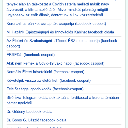
influenzaoltása hatszor több súlyos mellékhatást
tények alapján tájékoztat a Covidhisztéria melletti másik nagy
átverésről, a klímahisztériáról. Mivel mindkét jelenség mögött
okoz
ugyanazok az erők állnak, döntöttünk a link közzétételéről.
A New England Journal of Medicine által nemrég közzétett, 3. szintű
tanulmány megerősítette, hogy a Moderna kísérleti mRNS-alapú
Koronavírus pánikot csillapítók csoportja (facebook csoport)
szezonális influenzaoltóanyaga, az mRNA-1010, a szokásos
Mi Hazánk Egészségügyi és Innovációs Kabinet facebook oldala
influenzaoltásokhoz képest körülbelül hatszor gyakrabban okozott
súlyos, rövid távú mellékhatásokat, miközben a tünetekkel járó,
Az Életért és Szabadságért #Többet ÉSZ-szel csoportja (facebook
PCR-rel igazolt influenzaszerű megbetegedések számának abszolút
csoport)
csökkenése kevesebb mint egy százalékpont volt.
ÉBREDJ! (facebook csoport)
Közzétevő: A szlogen az ellenkezőjére fordult.
"Hatástalan és ártalmas."
Akik nem kérnek a Covid-19 vakcinából (facebook csoport)
Normális Életet követelünk! (facebook csoport)
Követeljük vissza az életünket! (facebook csoport)
Felelősséggel gondolkodók (facebook-csoport)
Bíró Éva Telegram-oldala sok aktuális fordítással a korona-témában
német nyelvből.
Dr. Gődény facebook oldala
Dr. Boros G. László facebook oldala