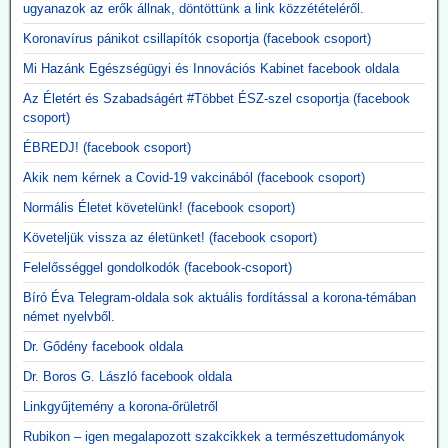
A New England Journal of Medicine által nemrég közzétett, 3. szintű
ugyanazok az erők állnak, döntöttünk a link közzétételéről.
tanulmány megerősítette, hogy a Moderna kísérleti mRNS-alapú
Koronavírus pánikot csillapítók csoportja (facebook csoport)
szezonális influenzaoltóanyaga, az mRNA-1010, a szokásos
influenzaoltásokhoz képest körülbelül hatszor gyakrabban okozott
Mi Hazánk Egészségügyi és Innovációs Kabinet facebook oldala
súlyos, rövid távú mellékhatásokat, miközben a tünetekkel járó,
PCR-rel igazolt influenzaszerű megbetegedések számának abszolút
Az Életért és Szabadságért #Többet ÉSZ-szel csoportja (facebook
csökkenése kevesebb mint egy százalékpont volt.
csoport)
Közzétevő: A szlogen az ellenkezőjére fordult.
ÉBREDJ! (facebook csoport)
"Hatástalan és ártalmas."
Akik nem kérnek a Covid-19 vakcinából (facebook csoport)
Normális Életet követelünk! (facebook csoport)
Követeljük vissza az életünket! (facebook csoport)
Felelősséggel gondolkodók (facebook-csoport)
Bíró Éva Telegram-oldala sok aktuális fordítással a korona-témában
német nyelvből.
Dr. Gődény facebook oldala
Dr. Boros G. László facebook oldala
Linkgyűjtemény a korona-őrületről
Rubikon – igen megalapozott szakcikkek a természettudományok