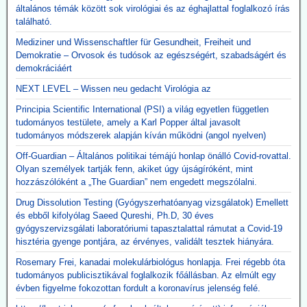
általános témák között sok virológiai és az éghajlattal foglalkozó írás
található.
Mediziner und Wissenschaftler für Gesundheit, Freiheit und
Demokratie – Orvosok és tudósok az egészségért, szabadságért és
demokráciáért
NEXT LEVEL – Wissen neu gedacht Virológia az
Principia Scientific International (PSI) a világ egyetlen független
tudományos testülete, amely a Karl Popper által javasolt
tudományos módszerek alapján kíván működni (angol nyelven)
Off-Guardian – Általános politikai témájú honlap önálló Covid-rovattal.
Olyan személyek tartják fenn, akiket úgy újságíróként, mint
hozzászólóként a „The Guardian” nem engedett megszólalni.
Drug Dissolution Testing (Gyógyszerhatóanyag vizsgálatok) Emellett
és ebből kifolyólag Saeed Qureshi, Ph.D, 30 éves
gyógyszervizsgálati laboratóriumi tapasztalattal rámutat a Covid-19
hisztéria gyenge pontjára, az érvényes, validált tesztek hiányára.
Rosemary Frei, kanadai molekulárbiológus honlapja. Frei régebb óta
tudományos publicisztikával foglalkozik főállásban. Az elmúlt egy
évben figyelme fokozottan fordult a koronavírus jelenség felé.