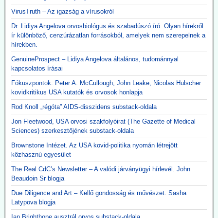
VirusTruth – Az igazság a vírusokról
Dr. Lidiya Angelova orvosbiológus és szabadúszó író. Olyan hírekről
ír különböző, cenzúrázatlan forrásokból, amelyek nem szerepelnek a
hírekben.
GenuineProspect – Lidiya Angelova általános, tudománnyal
kapcsolatos írásai
Fókuszpontok. Peter A. McCullough, John Leake, Nicolas Hulscher
kovidkritikus USA kutatók és orvosok honlapja
Rod Knoll „régóta” AIDS-disszidens substack-oldala
Jon Fleetwood, USA orvosi szakfolyóirat (The Gazette of Medical
Sciences) szerkesztőjének substack-oldala
Brownstone Intézet. Az USA kovid-politika nyomán létrejött
közhasznú egyesület
The Real CdC’s Newsletter – A valódi járványügyi hírlevél. John
Beaudoin Sr blogja
Due Diligence and Art – Kellő gondosság és művészet. Sasha
Latypova blogja
Ian Brighthope ausztrál orvos substack-oldala