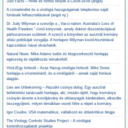
Just Facts – Hírek és fontos tények a Covid-19-ről (angol)
A csíraelmélet és a virológia hazugságainak leleplezése saját
forrásaik felhasználásával (angol ny.)
Dr. Judy Wilyman a szerzője a „ Vacci-nation: Australia’s Loss of
Health Freedom ” című könyvnek, amely doktori disszertációjával
párhuzamosan született. A szerző a könyvben az ausztrál kormány
oltási politikáját vizsgálja. A honlapon Wilyman kovid-hisztériával
kapcsolatos írásai olvashatók.
Natural News- Mike Adams tudós és blogszerkesztő honlapja
egészség és táplálkozás témakörből
ViroLIEgy hírlevél – Azaz Hazug virológia hírlevél. Mike Stone
honlapja a vírusteóriáról, és a virológiáról – annak saját forrásai
alapján.
Lies are Unbekoming – Hazudni csúnya dolog. Egy ausztrál
befektetési tanácsadó honlapja, aki, miután rájött, hogy kormánya
csúnyán átverte a kovidjárvány és oltóanyagok kérdésében, elkezdte
összegyűjteni, milyen témákban vezeti félre a népet a kormány.
Igor Csudov, USA matematikus, vállalkozó és oltáskritikus blogja
The Virology Controls Studies Project – A virológiai
kontrollvizsgálatok projektje