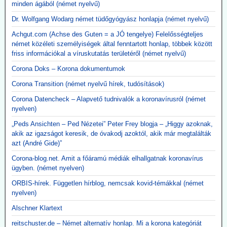
minden ágából (német nyelvű)
Dr. Wolfgang Wodarg német tüdőgyógyász honlapja (német nyelvű)
Achgut.com (Achse des Guten = a JÓ tengelye) Felelősségteljes
német közéleti személyiségek által fenntartott honlap, többek között
friss információkal a víruskutatás területéről (német nyelvű)
Corona Doks – Korona dokumentumok
Corona Transition (német nyelvű hírek, tudósítások)
Corona Datencheck – Alapvető tudnivalók a koronavírusról (német
nyelven)
„Peds Ansichten – Ped Nézetei” Peter Frey blogja – „Higgy azoknak,
akik az igazságot keresik, de óvakodj azoktól, akik már megtalálták
azt (André Gide)”
Corona-blog.net. Amit a főáramú médiák elhallgatnak koronavírus
ügyben. (német nyelven)
ORBIS-hírek. Független hírblog, nemcsak kovid-témákkal (német
nyelven)
Alschner Klartext
reitschuster.de – Német alternatív honlap. Mi a korona kategóriát