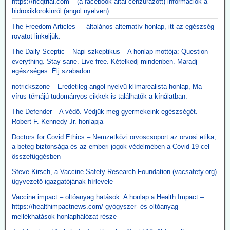
https://hcqtrial.com – (a facebook által cenzúrázott) információk a
hidroxiklorokinról (angol nyelven)
The Freedom Articles — általános alternatív honlap, itt az egészség
rovatot linkeljük.
The Daily Sceptic – Napi szkeptikus – A honlap mottója: Question
everything. Stay sane. Live free. Kételkedj mindenben. Maradj
egészséges. Élj szabadon.
notrickszone – Eredetileg angol nyelvű klímarealista honlap, Ma
vírus-témájú tudományos cikkek is találhatók a kínálatban.
The Defender – A védő. Védjük meg gyermekeink egészségét.
Robert F. Kennedy Jr. honlapja
Doctors for Covid Ethics – Nemzetközi orvoscsoport az orvosi etika,
a beteg biztonsága és az emberi jogok védelmében a Covid-19-cel
összefüggésben
Steve Kirsch, a Vaccine Safety Research Foundation (vacsafety.org)
ügyvezető igazgatójának hírlevele
Vaccine impact – oltóanyag hatások. A honlap a Health Impact –
https://healthimpactnews.com/ gyógyszer- és oltóanyag
mellékhatások honlaphálózat része