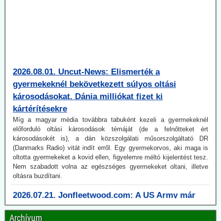
2026.08.01. Uncut-News: Elismerték a
gyermekeknél bekövetkezett súlyos oltási
károsodásokat. Dánia milliókat fizet ki
kártérítésekre
Míg a magyar média továbbra tabuként kezeli a gyermekeknél
előforduló oltási károsodások témáját (de a felnőtteket ért
károsodásokét is), a dán közszolgálati műsorszolgáltató DR
(Danmarks Radio) vitát indít erről. Egy gyermekorvos, aki maga is
oltotta gyermekeket a kovid ellen, figyelemre méltó kijelentést tesz.
Nem szabadott volna az egészséges gyermekeket oltani, illetve
oltásra buzdítani.
2026.07.21. Jonfleetwood.com: A US Army már
2010-ben pandémiaképes koronavírusok után
kutatott.
Archívum
A Védelmi Fejlett Kutatási Projektek Ügynöksége (DARPA) 2010-