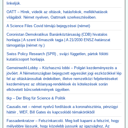
linkeljük.
OATT – Hírek, videók az oltások, hatásfokok, mellékhatások
világából. Német nyelven, Oattmark szerkesztésében.
A Science Files Covid témájú bejegyzései (német)
Coronistan Demokratikus Banánköztársaság (CDB) hivatalos
honlapja | A szent klímaszék tagja | A 21/2030 ENSZ-határozat
támogatója (német ny.)
Swiss Policy Research (SPR) , svájci független, pártok fölötti
kutatócsoport honlapja.
Gemeinwohl-Lobby – Közhasznú lobbi – Polgári kezdeményezés a
jövőért. A Németországban bejegyzett egyesület jogi eszközökkel lép
fel az oltáskárosultak érdekében, illetve nemzetközi feljelentéseket
kezdeményez az oltóanyag-rendelések és kötelezések során
elkövetett bűncselekmények ügyében.
tkp – Der Blog für Science & Politik
Causalis.net – német nyelvű fordítások a koronahisztéria, pénzügyi
háttér , WEF, Bill Gates és kapcsolódó témakörökből
Fassadenkratzer – Felszínkarcoló. Meg kell kaparni a felszínt, hogy
mélyebbre lássunk, hogy közelebb jussunk az igazsághoz, Az