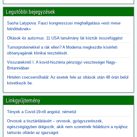
amelyek nem feleltek meg az új kritériumoknak, másként sorolták
be.
Legutóbbi bejegyzések
2026.06.10. JonFleetwood.com: Kennedy
Sasha Latypova: Fauci kongresszusi meghallgatása «esti mese
beszüntette, Rubio külügyminiszter újra elindítja
felnőtteknek»
a Gavi finanszírozását
Oltások és autizmus: 11 USA tanulmány lát köztük összefüggést
Egy évvel ezelőtt Robert F. Kennedy Jr. egészségügyi miniszter
Tumorproteinekkel a rák ellen? A Moderna megkezdte kísérleti
visszavonta a Gavi számára nyújtott, évi több száz millió dolláros
oltóanyagának klinikai tesztelését.
amerikai támogatást, hivatkozva a DTP-oltással összefüggésbe
hozható gyermekhalálesetekre.
Visszatekintő I. A kovid-hisztéria pénzügyi veszteségei Nagy-
Kennedy arra kérte a Gavi-t, hogy „állítsa vissza a közbizalmat, és
Britanniában
igazolja azt a 8 milliárd dollárt, amelyet Amerika 2001 óta nyújtott
finanszírozásként”.
Hirtelen csecsemőhalál: Az esetek fele az oltások után 48 órán belül
Rubio külügyminiszter azonban most közölte, hogy - az afrikai
következik be.
ebola-esetekre tekintettel - folytatják a Gavi finanszírozását. A
közbizalom Gavi általi visszaszerzéséről Rubio nem ejtett szót.
Linkgyűjtemény
2026.06.09. 24.hu: A 300 milliárdért beszerzett,
Tények a Covid-19-ről angolul, németül
használhatatlan lélegeztetőgépek tárolása eddig
Orvosok a tisztánlátásért – orvosok, gyógyszerészek,
2,3 milliárdba került
egészségügyben dolgozók, akik nem szeretnék feláldozni a nyájhoz
A kormány felülvizsgálja a koronavírus idején beszerzett
tartozás oltárán az igazságot
lélegeztetőgépek ügyét. A járvány alatt közel 300 milliárd forint