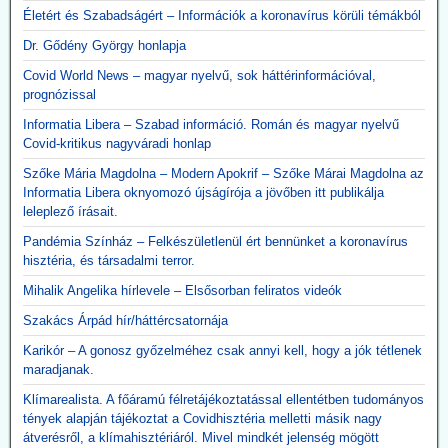
értékben szerzett be gépeket az Orbán-kormány annak ellenére,
Életért és Szabadságért – Információk a koronavírus körüli témákból
hogy a szakmai szervezetek világossá tették, hogy nincs elég
Dr. Gődény György honlapja
ember ennyi gép üzemeltetésére. A kormány felülvizsgálja az akkor
kötött szerződéseket, a vizsgálatot pedig a Külügyminisztérium
Covid World News – magyar nyelvű, sok háttérinformációval,
folytatja majd le, azonnali hatállyal.
prognózissal
A használhatatlan lélegeztetőgépek tárolása is horribilis összegbe
került: több mint 2,3 milliárd forint volt eddig a raktárköltség.
Informatia Libera – Szabad információ. Román és magyar nyelvű
Közzétevő: Teljesen mellékes, hogy volt-e (van-e) elég ember ennyi
Covid-kritikus nagyváradi honlap
gép üzemeltetésére. A gépek használata kontraproduktív, nem
Szőke Mária Magdolna – Modern Apokrif – Szőke Márai Magdolna az
gyógyítja az influenzás beteget, hanem sietteti, elősegíti halálukat.
Informatia Libera oknyomozó újságírója a jövőben itt publikálja
Erre több bejegyzésben felhívtuk a figyelmet. Beszerzésük egy célt
leleplező írásait.
szolgált: a 120 milliárd lenyúlását. Ennyi volt a különbség a
gyárkapunál érvényes ár, és a magyar adófizető által kifizetett 300
Pandémia Színház – Felkészületlenül ért bennünket a koronavírus
milliárd között.
hisztéria, és társadalmi terror.
A gépek vásárlása emellett hozzájárult a pszichoterrorhoz, ami
Mihalik Angelika hírlevele – Elsősorban feliratos videók
aztán ahhoz vezetett, hogy az emberek önként sorba álltak, hogy
fölvehessék a génterápiás oltást.
Szakács Árpád hír/háttércsatornája
Karikór – A gonosz győzelméhez csak annyi kell, hogy a jók tétlenek
2026.05.12. JonFletwood.com: A Moderna
maradjanak.
megerősítette, hogy új mRNS-bázisú
Klímarealista. A főáramú félretájékoztatással ellentétben tudományos
influenzaoltása hatszor több súlyos mellékhatást
tények alapján tájékoztat a Covidhisztéria melletti másik nagy
okoz
átverésről, a klímahisztériáról. Mivel mindkét jelenség mögött