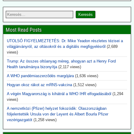
A Bill & Melinda Gates alapítvány nemcsak támogatta filantrópként
az USA National Institutes of Health (NIH) egészégügyi kutatási
programját, hanem meghatározta a kutatás és fejlesztés irányát, pl.
az oltóanyag-fejlesztések területén. Evvel egyidejűleg az alapítvány
növelte részesedését a Curevac és Biontech oltóanyaggyártó
Most Read Posts
cégekben.
UTOLSÓ FIGYELMEZTETÉS: Dr. Mike Yeadon részletes tézisei a
2026.06.14. uncutnews.ch: Tulsi Gabbard, USA
világjárványról, az oltásokról és a digitális megfigyelésről
(2,689
Nemzeti Titkosszolgálat (ODNI) igazgató: 40
views)
titkos virológia laboratórium Ukrajnában
Trump: Az összes oltóanyag méreg, ahogyan azt a Henry Ford
Az Egyesült Államok világszerte több mint 120 laboratóriumot
Health tanulmánya bizonyítja
(2,117 views)
támogatott több mint 30 országban – köztük több mint 40
A WHO pandémiaszerződés margójára
(1,636 views)
intézményt Ukrajnában. A nyilvánosságra hozott dokumentumokból
az is kiderül, hogy ezek a laboratóriumok rendkívül veszélyes
Hogyan okoz rákot az mRNS-vakcina
(1,512 views)
kórokozókkal dolgoztak, és az Egyesült Államok biológiai
A végén Magyarország is kihátrál a WHO IHR elfogadásából
(1,294
biztonsági feltételek mellett végzett tevékenységekre képezte ki az
views)
ukrán tudósokat.
Aki eddig ezt szóba hozta, megkapta jelzőjét: Alusipkás
A nemzetközi (Pfizer) helyzet fokozódik: Olaszországban
összeesküvés-teoretikus.
följelentették Ursula von der Leyent és Albert Bourla Pfizer
vezérigazgatót
(1,258 views)
2026.06.14. JonFleetwood.com: A CDC csöndben
beismeri, hogy a génszekvenálás önmagában