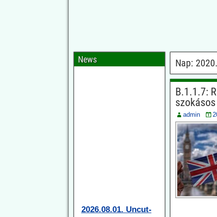
News
Nap:
2020.
B.1.1.7: 
szokásos 
admin
2
2026.08.01. Uncut-
News: Elismerték a
gyermekeknél