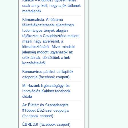
Karikór – A gonosz győzelméhez
csak annyi kell, hogy a jók tétlenek
maradjanak.
Klímarealista. A főáramú
félretájékoztatással ellentétben
tudományos tények alapján
tájékoztat a Covidhisztéria melletti
másik nagy átverésről, a
klímahisztériáról. Mivel mindkét
jelenség mögött ugyanazok az
erők állnak, döntöttünk a link
közzétételéről.
Koronavírus pánikot csillapítók
csoportja (facebook csoport)
Mi Hazánk Egészségügyi és
Innovációs Kabinet facebook
oldala
Az Életért és Szabadságért
#Többet ÉSZ-szel csoportja
(facebook csoport)
ÉBREDJ! (facebook csoport)