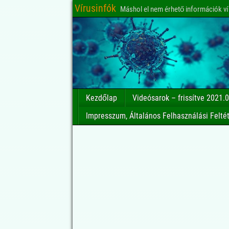
Vírusinfók
Máshol el nem érhető információk ví
Kezdőlap
Videósarok – frissítve 2021.0
Impresszum, Általános Felhasználási Felté