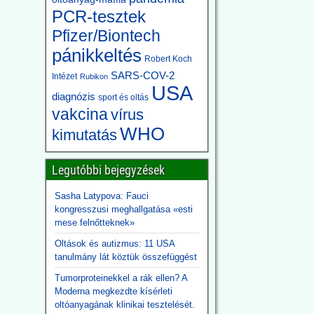
PCR-tesztek
Pfizer/Biontech
pánikkeltés
Robert Koch
SARS-COV-2
Intézet
Rubikon
USA
diagnózis
sport és oltás
vakcina
vírus
WHO
kimutatás
Legutóbbi bejegyzések
Sasha Latypova: Fauci
kongresszusi meghallgatása «esti
mese felnőtteknek»
Oltások és autizmus: 11 USA
tanulmány lát köztük összefüggést
Tumorproteinekkel a rák ellen? A
Moderna megkezdte kísérleti
oltóanyagának klinikai tesztelését.