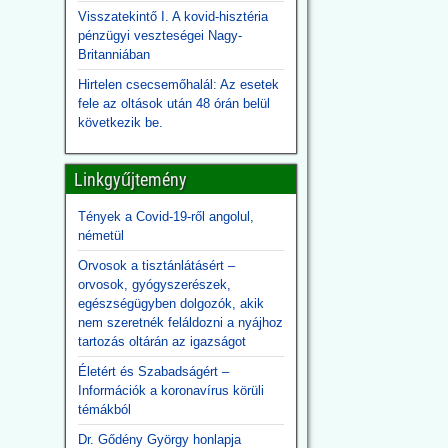
Visszatekintő I. A kovid-hisztéria
pénzügyi veszteségei Nagy-
Britanniában
Hirtelen csecsemőhalál: Az esetek
fele az oltások után 48 órán belül
következik be.
Linkgyűjtemény
Tények a Covid-19-ről angolul,
németül
Orvosok a tisztánlátásért –
orvosok, gyógyszerészek,
egészségügyben dolgozók, akik
nem szeretnék feláldozni a nyájhoz
tartozás oltárán az igazságot
Életért és Szabadságért –
Információk a koronavírus körüli
témákból
Dr. Gődény György honlapja