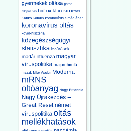
gyermekek oltása
görbe
hidroxiklorokin
Izrael
ellaposítás
Karikó Katalin
koronavírus a médiában
koronavírus oltás
kovid-hisztéria
közegészségügyi
statisztika
lezárások
magyar
madárinfluenza
víruspolitika
majomhimlő
Moderna
maszk
Mike Yeadon
mRNS
oltóanyag
Nagy-Britannia
Nagy Újrakezdés –
Great Reset
német
oltás
víruspolitika
mellékhatások
pandémia
oltóanyag-maffia