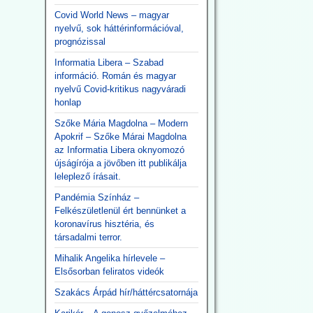
Covid World News – magyar
nyelvű, sok háttérinformációval,
prognózissal
Informatia Libera – Szabad
információ. Román és magyar
nyelvű Covid-kritikus nagyváradi
honlap
Szőke Mária Magdolna – Modern
Apokrif – Szőke Márai Magdolna
az Informatia Libera oknyomozó
újságírója a jövőben itt publikálja
leleplező írásait.
Pandémia Színház –
Felkészületlenül ért bennünket a
koronavírus hisztéria, és
társadalmi terror.
Mihalik Angelika hírlevele –
Elsősorban feliratos videók
Szakács Árpád hír/háttércsatornája