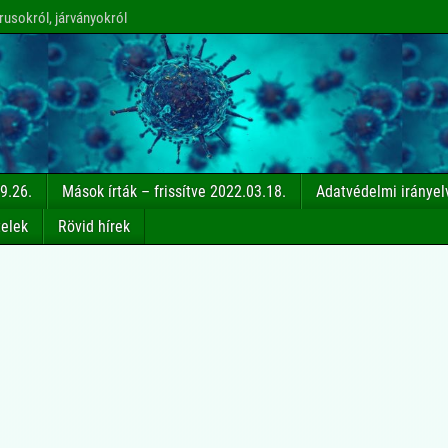
rusokról, járványokról
9.26.
Mások írták – frissítve 2022.03.18.
Adatvédelmi irányel
telek
Rövid hírek