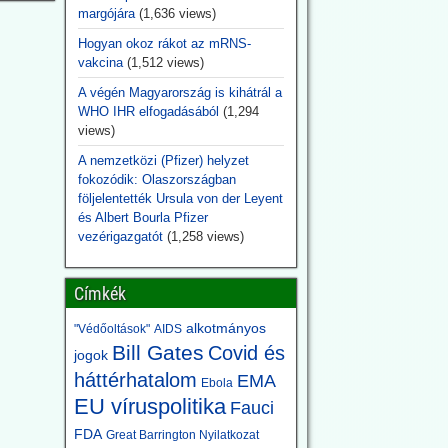
margójára
(1,636 views)
Hogyan okoz rákot az mRNS-
vakcina
(1,512 views)
A végén Magyarország is kihátrál a
WHO IHR elfogadásából
(1,294
views)
A nemzetközi (Pfizer) helyzet
fokozódik: Olaszországban
följelentették Ursula von der Leyent
és Albert Bourla Pfizer
vezérigazgatót
(1,258 views)
Címkék
alkotmányos
"Védőoltások"
AIDS
Bill Gates
Covid és
jogok
háttérhatalom
EMA
Ebola
EU víruspolitika
Fauci
FDA
Great Barrington Nyilatkozat