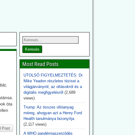
Most Read Posts
UTOLSÓ FIGYELMEZTETÉS: Dr.
Mike Yeadon részletes tézisei a
iát,
világjárványról, az oltásokról és a
digitális megfigyelésről
(2,689
utánsa.
views)
pok óta
Trump: Az összes oltóanyag
ellen
méreg, ahogyan azt a Henry Ford
Health tanulmánya bizonyítja
(2,117 views)
 Post
A WHO pandémiaszerződés