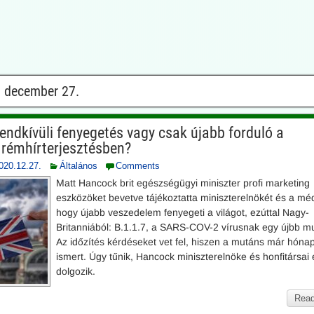
 december 27.
Rendkívüli fenyegetés vagy csak újabb forduló a
rémhírterjesztésben?
020.12.27.
Általános
Comments
Matt Hancock brit egészségügyi miniszter profi marketing
eszközöket bevetve tájékoztatta miniszterelnökét és a méd
hogy újabb veszedelem fenyegeti a világot, ezúttal Nagy-
Britanniából: B.1.1.7, a SARS-COV-2 vírusnak egy újbb m
Az időzítés kérdéseket vet fel, hiszen a mutáns már hóna
ismert. Úgy tűnik, Hancock miniszterelnöke és honfitársai 
dolgozik.
Read