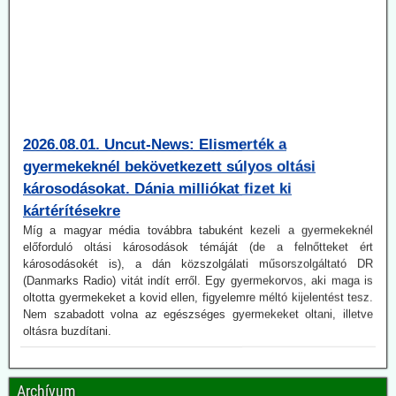
2026.08.01. Uncut-News: Elismerték a
gyermekeknél bekövetkezett súlyos oltási
károsodásokat. Dánia milliókat fizet ki
kártérítésekre
Míg a magyar média továbbra tabuként kezeli a gyermekeknél
előforduló oltási károsodások témáját (de a felnőtteket ért
károsodásokét is), a dán közszolgálati műsorszolgáltató DR
(Danmarks Radio) vitát indít erről. Egy gyermekorvos, aki maga is
oltotta gyermekeket a kovid ellen, figyelemre méltó kijelentést tesz.
Nem szabadott volna az egészséges gyermekeket oltani, illetve
oltásra buzdítani.
2026.07.21. Jonfleetwood.com: A US Army már
2010-ben pandémiaképes koronavírusok után
kutatott.
Archívum