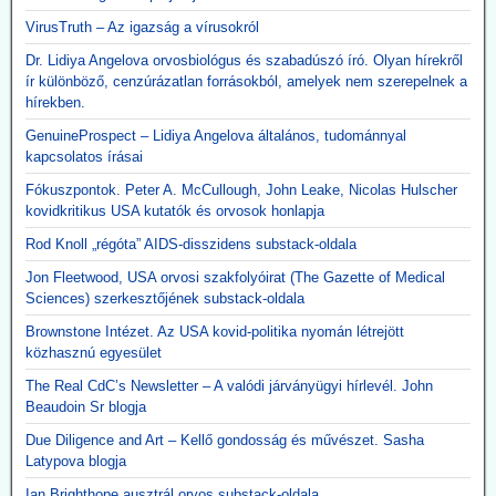
VirusTruth – Az igazság a vírusokról
Dr. Lidiya Angelova orvosbiológus és szabadúszó író. Olyan hírekről
ír különböző, cenzúrázatlan forrásokból, amelyek nem szerepelnek a
hírekben.
GenuineProspect – Lidiya Angelova általános, tudománnyal
kapcsolatos írásai
Fókuszpontok. Peter A. McCullough, John Leake, Nicolas Hulscher
kovidkritikus USA kutatók és orvosok honlapja
Rod Knoll „régóta” AIDS-disszidens substack-oldala
Jon Fleetwood, USA orvosi szakfolyóirat (The Gazette of Medical
Sciences) szerkesztőjének substack-oldala
Brownstone Intézet. Az USA kovid-politika nyomán létrejött
közhasznú egyesület
The Real CdC’s Newsletter – A valódi járványügyi hírlevél. John
Beaudoin Sr blogja
Due Diligence and Art – Kellő gondosság és művészet. Sasha
Latypova blogja
Ian Brighthope ausztrál orvos substack-oldala