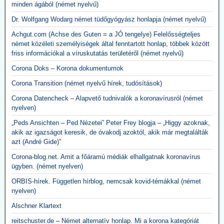
minden ágából (német nyelvű)
Dr. Wolfgang Wodarg német tüdőgyógyász honlapja (német nyelvű)
Achgut.com (Achse des Guten = a JÓ tengelye) Felelősségteljes
német közéleti személyiségek által fenntartott honlap, többek között
friss információkal a víruskutatás területéről (német nyelvű)
Corona Doks – Korona dokumentumok
Corona Transition (német nyelvű hírek, tudósítások)
Corona Datencheck – Alapvető tudnivalók a koronavírusról (német
nyelven)
„Peds Ansichten – Ped Nézetei” Peter Frey blogja – „Higgy azoknak,
akik az igazságot keresik, de óvakodj azoktól, akik már megtalálták
azt (André Gide)”
Corona-blog.net. Amit a főáramú médiák elhallgatnak koronavírus
ügyben. (német nyelven)
ORBIS-hírek. Független hírblog, nemcsak kovid-témákkal (német
nyelven)
Alschner Klartext
reitschuster.de – Német alternatív honlap. Mi a korona kategóriát