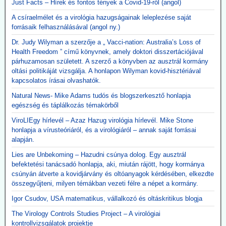
Just Facts – Hírek és fontos tények a Covid-19-ről (angol)
A csíraelmélet és a virológia hazugságainak leleplezése saját
forrásaik felhasználásával (angol ny.)
Dr. Judy Wilyman a szerzője a „ Vacci-nation: Australia’s Loss of
Health Freedom ” című könyvnek, amely doktori disszertációjával
párhuzamosan született. A szerző a könyvben az ausztrál kormány
oltási politikáját vizsgálja. A honlapon Wilyman kovid-hisztériával
kapcsolatos írásai olvashatók.
Natural News- Mike Adams tudós és blogszerkesztő honlapja
egészség és táplálkozás témakörből
ViroLIEgy hírlevél – Azaz Hazug virológia hírlevél. Mike Stone
honlapja a vírusteóriáról, és a virológiáról – annak saját forrásai
alapján.
Lies are Unbekoming – Hazudni csúnya dolog. Egy ausztrál
befektetési tanácsadó honlapja, aki, miután rájött, hogy kormánya
csúnyán átverte a kovidjárvány és oltóanyagok kérdésében, elkezdte
összegyűjteni, milyen témákban vezeti félre a népet a kormány.
Igor Csudov, USA matematikus, vállalkozó és oltáskritikus blogja
The Virology Controls Studies Project – A virológiai
kontrollvizsgálatok projektje