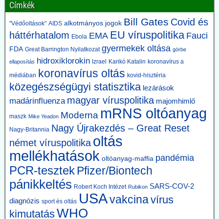
beismeri, hogy a génszekvenálás önmagában
Címkék
nem bizonyítja a vírusátvitelt
Bill Gates
Covid és
alkotmányos jogok
"Védőoltások"
AIDS
A CDC a legújabb USA kanyaróesetek kapcsán csöndben beismeri,
EU víruspolitika
háttérhatalom
EMA
Fauci
hogy a génszekvenálás eredményei önmagukban nem tekinthetők
Ebola
elegendő bizonyítéknak a vírusátvitel mellett, mégha a genomok
gyermekek oltása
FDA
Great Barrington Nyilatkozat
görbe
nagyon hasonlók is.
hidroxiklorokin
Izrael
Karikó Katalin
koronavírus a
ellaposítás
Mint tudjuk, az összes korlátozó intézkedés egyedül a PCR-
koronavírus oltás
teszteken nyugodott.
médiában
kovid-hisztéria
közegészségügyi statisztika
lezárások
2026.06.12. unorthodoxy.substack.com: Amikor
magyar víruspolitika
madárinfluenza
majomhimlő
megváltoztatták a járványos gyermekbénulás
mRNS oltóanyag
Moderna
definícióját, hirtelen eltűnt a betegség. Érdekes,
maszk
Mike Yeadon
Nagy Újrakezdés – Great Reset
ez pont egybeesett az oltások bevezetésével.
Nagy-Britannia
oltás
A történet arról szól, hogy mi történt a definícióval 1955-ben, abban
német víruspolitika
az évben, amikor Salk vakcináját bevezették. Ezt megelőzően a
mellékhatások
pandémia
„polio” fogalma rendkívül tág volt: akár egy 24 órán át tartó átmeneti
oltóanyag-maffia
bénulás is ide sorolható volt. Azokat az eseteket, amelyeket ma
PCR-tesztek
Pfizer/Biontech
Guillain-Barré-szindrómának, aszeptikus agyhártyagyulladásnak
pánikkeltés
vagy más idegrendszeri betegségnek nevezünk, ugyanabba a
SARS-COV-2
Robert Koch Intézet
Rubikon
USA
kategóriába sorolták.
vakcina
vírus
diagnózis
sport és oltás
A CDC és az Amerikai Közegészségügyi Szövetség felülvizsgálta a
WHO
kimutatás
kritériumokat – most már gyakran 60 napos vagy annál hosszabb