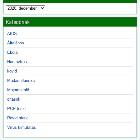
A Védelmi Fejlett Kutatási Projektek Ügynöksége (DARPA) 2010-
ben elindított egy kevéssé ismert programot azzal a kifejezett céllal,
hogy még megjelenésük előtt meghatározza a vírusok jövőbeli
genetikai összetételét, beleértve a még nem létező víruspopulációk
Kategóriák
mutációit, genomikus tulajdonságait és evolúciós útjait is.
AIDS
2026.07.08. Uncut News: Küszöbön a
Általános
pandémiaszerződés aláírása
Ebola
A WHO fokozza a nyomást a tagállamok felé a pandémiaszerződés
aláírására. Ennek egyik fontos eleme a Pathogen Access and
Hantavírus
Benefit Sharing (PABS) rendszer - egy nemzetközi mechanizmus a
kovid
pandémiás kockázatot jelentő kórokozók, biológiai minták és
genetikai szekvenciaadatok cseréjére. Ugyanakkor a WHO arra
Madárinfluenza
figyelmeztet, hogy a következő évtizedben újabb világjárványra
lehet számítani.
Majomhimlő
A PABS-rendszerről jelenleg (július 6-17) folynak a tárgyalások
oltások
Genfben.
PCR-teszt
2026.06.18. JonFleetwood.com: Az amerikai
Rövid hírek
hadsereg megerősítette, hogy az ebola-PCR-
Vírus kimutatás
tesztek ellentmondó eredményeket adnak
ugyanazon emberi minták esetében