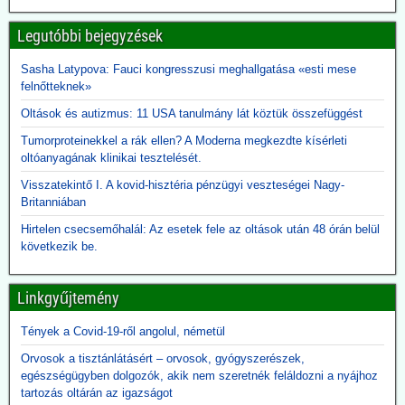
bénulást követelnek meg a besoroláshoz. Azokat az eseteket,
amelyek nem feleltek meg az új kritériumoknak, másként sorolták
Legutóbbi bejegyzések
be.
Sasha Latypova: Fauci kongresszusi meghallgatása «esti mese
2026.06.10. JonFleetwood.com: Kennedy
felnőtteknek»
beszüntette, Rubio külügyminiszter újra elindítja
Oltások és autizmus: 11 USA tanulmány lát köztük összefüggést
a Gavi finanszírozását
Tumorproteinekkel a rák ellen? A Moderna megkezdte kísérleti
Egy évvel ezelőtt Robert F. Kennedy Jr. egészségügyi miniszter
oltóanyagának klinikai tesztelését.
visszavonta a Gavi számára nyújtott, évi több száz millió dolláros
amerikai támogatást, hivatkozva a DTP-oltással összefüggésbe
Visszatekintő I. A kovid-hisztéria pénzügyi veszteségei Nagy-
hozható gyermekhalálesetekre.
Britanniában
Kennedy arra kérte a Gavi-t, hogy „állítsa vissza a közbizalmat, és
igazolja azt a 8 milliárd dollárt, amelyet Amerika 2001 óta nyújtott
Hirtelen csecsemőhalál: Az esetek fele az oltások után 48 órán belül
finanszírozásként”.
következik be.
Rubio külügyminiszter azonban most közölte, hogy - az afrikai
ebola-esetekre tekintettel - folytatják a Gavi finanszírozását. A
Linkgyűjtemény
közbizalom Gavi általi visszaszerzéséről Rubio nem ejtett szót.
2026.06.09. 24.hu: A 300 milliárdért beszerzett,
Tények a Covid-19-ről angolul, németül
használhatatlan lélegeztetőgépek tárolása eddig
Orvosok a tisztánlátásért – orvosok, gyógyszerészek,
2,3 milliárdba került
egészségügyben dolgozók, akik nem szeretnék feláldozni a nyájhoz
tartozás oltárán az igazságot
A kormány felülvizsgálja a koronavírus idején beszerzett