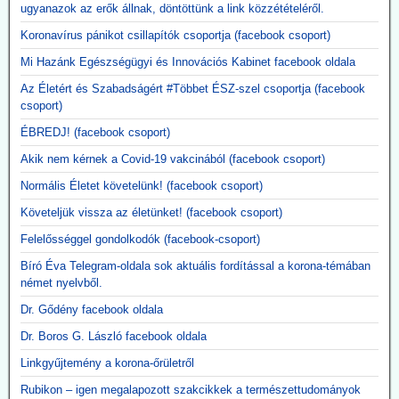
ugyanazok az erők állnak, döntöttünk a link közzétételéről.
A New England Journal of Medicine által nemrég közzétett, 3. szintű
tanulmány megerősítette, hogy a Moderna kísérleti mRNS-alapú
Koronavírus pánikot csillapítók csoportja (facebook csoport)
szezonális influenzaoltóanyaga, az mRNA-1010, a szokásos
Mi Hazánk Egészségügyi és Innovációs Kabinet facebook oldala
influenzaoltásokhoz képest körülbelül hatszor gyakrabban okozott
súlyos, rövid távú mellékhatásokat, miközben a tünetekkel járó,
Az Életért és Szabadságért #Többet ÉSZ-szel csoportja (facebook
PCR-rel igazolt influenzaszerű megbetegedések számának abszolút
csoport)
csökkenése kevesebb mint egy százalékpont volt.
ÉBREDJ! (facebook csoport)
Közzétevő: A szlogen az ellenkezőjére fordult.
"Hatástalan és ártalmas."
Akik nem kérnek a Covid-19 vakcinából (facebook csoport)
Normális Életet követelünk! (facebook csoport)
Követeljük vissza az életünket! (facebook csoport)
Felelősséggel gondolkodók (facebook-csoport)
Bíró Éva Telegram-oldala sok aktuális fordítással a korona-témában
német nyelvből.
Dr. Gődény facebook oldala
Dr. Boros G. László facebook oldala
Linkgyűjtemény a korona-őrületről
Rubikon – igen megalapozott szakcikkek a természettudományok