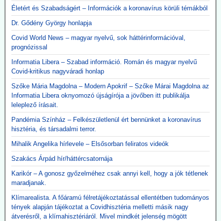
lélegeztetőgépek ügyét. A járvány alatt közel 300 milliárd forint
Életért és Szabadságért – Információk a koronavírus körüli témákból
értékben szerzett be gépeket az Orbán-kormány annak ellenére,
Dr. Gődény György honlapja
hogy a szakmai szervezetek világossá tették, hogy nincs elég
ember ennyi gép üzemeltetésére. A kormány felülvizsgálja az akkor
Covid World News – magyar nyelvű, sok háttérinformációval,
kötött szerződéseket, a vizsgálatot pedig a Külügyminisztérium
prognózissal
folytatja majd le, azonnali hatállyal.
A használhatatlan lélegeztetőgépek tárolása is horribilis összegbe
Informatia Libera – Szabad információ. Román és magyar nyelvű
került: több mint 2,3 milliárd forint volt eddig a raktárköltség.
Covid-kritikus nagyváradi honlap
Közzétevő: Teljesen mellékes, hogy volt-e (van-e) elég ember ennyi
Szőke Mária Magdolna – Modern Apokrif – Szőke Márai Magdolna az
gép üzemeltetésére. A gépek használata kontraproduktív, nem
Informatia Libera oknyomozó újságírója a jövőben itt publikálja
gyógyítja az influenzás beteget, hanem sietteti, elősegíti halálukat.
leleplező írásait.
Erre több bejegyzésben felhívtuk a figyelmet. Beszerzésük egy célt
szolgált: a 120 milliárd lenyúlását. Ennyi volt a különbség a
Pandémia Színház – Felkészületlenül ért bennünket a koronavírus
gyárkapunál érvényes ár, és a magyar adófizető által kifizetett 300
hisztéria, és társadalmi terror.
milliárd között.
Mihalik Angelika hírlevele – Elsősorban feliratos videók
A gépek vásárlása emellett hozzájárult a pszichoterrorhoz, ami
aztán ahhoz vezetett, hogy az emberek önként sorba álltak, hogy
Szakács Árpád hír/háttércsatornája
fölvehessék a génterápiás oltást.
Karikór – A gonosz győzelméhez csak annyi kell, hogy a jók tétlenek
2026.05.12. JonFletwood.com: A Moderna
maradjanak.
megerősítette, hogy új mRNS-bázisú
Klímarealista. A főáramú félretájékoztatással ellentétben tudományos
influenzaoltása hatszor több súlyos mellékhatást
tények alapján tájékoztat a Covidhisztéria melletti másik nagy
átverésről, a klímahisztériáról. Mivel mindkét jelenség mögött
okoz