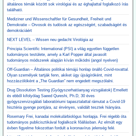
általános témák között sok virológiai és az éghajlattal foglalkozó írás
található.
Mediziner und Wissenschaftler für Gesundheit, Freiheit und
Demokratie – Orvosok és tudósok az egészségért, szabadságért és
demokráciáért
NEXT LEVEL – Wissen neu gedacht Virológia az
Principia Scientific International (PSI) a világ egyetlen független
tudományos testülete, amely a Karl Popper által javasolt
tudományos módszerek alapján kíván működni (angol nyelven)
Off-Guardian – Általános politikai témájú honlap önálló Covid-rovattal.
Olyan személyek tartják fenn, akiket úgy újságíróként, mint
hozzászólóként a „The Guardian” nem engedett megszólalni.
Drug Dissolution Testing (Gyógyszerhatóanyag vizsgálatok) Emellett
és ebből kifolyólag Saeed Qureshi, Ph.D, 30 éves
gyógyszervizsgálati laboratóriumi tapasztalattal rámutat a Covid-19
hisztéria gyenge pontjára, az érvényes, validált tesztek hiányára.
Rosemary Frei, kanadai molekulárbiológus honlapja. Frei régebb óta
tudományos publicisztikával foglalkozik főállásban. Az elmúlt egy
évben figyelme fokozottan fordult a koronavírus jelenség felé.