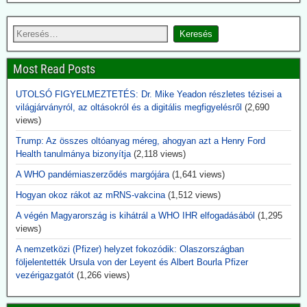
USA egészségügyi kutatását
A Bill & Melinda Gates alapítvány nemcsak támogatta filantrópként
az USA National Institutes of Health (NIH) egészégügyi kutatási
programját, hanem meghatározta a kutatás és fejlesztés irányát, pl.
az oltóanyag-fejlesztések területén. Evvel egyidejűleg az alapítvány
Most Read Posts
növelte részesedését a Curevac és Biontech oltóanyaggyártó
cégekben.
UTOLSÓ FIGYELMEZTETÉS: Dr. Mike Yeadon részletes tézisei a
világjárványról, az oltásokról és a digitális megfigyelésről
(2,690
2026.06.14. uncutnews.ch: Tulsi Gabbard, USA
views)
Nemzeti Titkosszolgálat (ODNI) igazgató: 40
Trump: Az összes oltóanyag méreg, ahogyan azt a Henry Ford
titkos virológia laboratórium Ukrajnában
Health tanulmánya bizonyítja
(2,118 views)
Az Egyesült Államok világszerte több mint 120 laboratóriumot
A WHO pandémiaszerződés margójára
(1,641 views)
támogatott több mint 30 országban – köztük több mint 40
intézményt Ukrajnában. A nyilvánosságra hozott dokumentumokból
Hogyan okoz rákot az mRNS-vakcina
(1,512 views)
az is kiderül, hogy ezek a laboratóriumok rendkívül veszélyes
kórokozókkal dolgoztak, és az Egyesült Államok biológiai
A végén Magyarország is kihátrál a WHO IHR elfogadásából
(1,295
biztonsági feltételek mellett végzett tevékenységekre képezte ki az
views)
ukrán tudósokat.
A nemzetközi (Pfizer) helyzet fokozódik: Olaszországban
Aki eddig ezt szóba hozta, megkapta jelzőjét: Alusipkás
följelentették Ursula von der Leyent és Albert Bourla Pfizer
összeesküvés-teoretikus.
vezérigazgatót
(1,266 views)
2026.06.14. JonFleetwood.com: A CDC csöndben