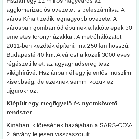
Hszián egy 12 milliós nagyváros az
agglomerizációs övezetet is beleszámítva. A
város Kína tizedik legnagyobb övezete. A
városban gombamód épülnek a lakótelepek 30
emeletes toronyházakkal. A metróhálózatot
2011-ben kezdték építeni, ma 250 km hosszú.
Budapesté 40 km. A várost a közeli 3000 éves
régészeti lelet, az agyaghadsereg teszi
világhírűvé. Hsziánban él egy jelentős muszlim
kisebbség, de ezeknek semmi közük az
ujgurokhoz.
Kiépült egy megfigyelő és nyomkövető
rendszer
Kínában, kitörésének hazájában a SARS-COV-
2 járvány teljesen visszaszorult.