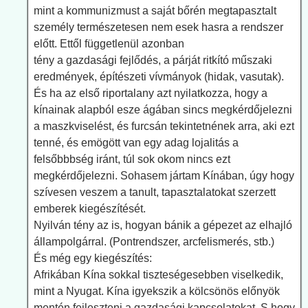
mint a kommunizmust a saját bőrén megtapasztalt
személy természetesen nem esek hasra a rendszer
előtt. Ettől függetlenül azonban
tény a gazdasági fejlődés, a párját ritkító műszaki
eredmények, építészeti vívmányok (hidak, vasutak).
És ha az első riportalany azt nyilatkozza, hogy a
kínainak alapból esze ágában sincs megkérdőjelezni
a maszkviselést, és furcsán tekintetnének arra, aki ezt
tenné, és emögött van egy adag lojalitás a
felsőbbbség iránt, túl sok okom nincs ezt
megkérdőjelezni. Sohasem jártam Kínában, úgy hogy
szívesen veszem a tanult, tapasztalatokat szerzett
emberek kiegészítését.
Nyilván tény az is, hogyan bánik a gépezet az elhajló
állampolgárral. (Pontrendszer, arcfelismerés, stb.)
És még egy kiegészítés:
Afrikában Kína sokkal tiszteségesebben viselkedik,
mint a Nyugat. Kína igyekszik a kölcsönös előnyök
mentén fejleszteni a gazdasági kapcsolatokat. S hogy