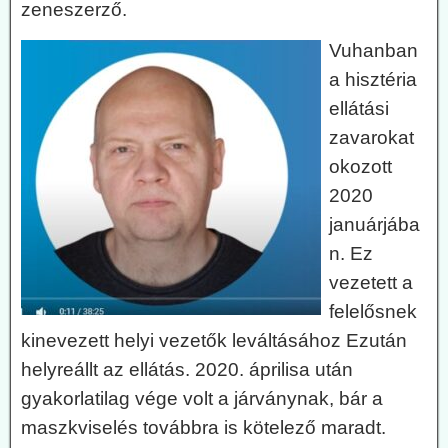
zeneszerző.
Vuhanban
a hisztéria
ellátási
zavarokat
okozott
2020
januárjába
n. Ez
vezetett a
felelősnek
kinevezett helyi vezetők leváltásához Ezután
helyreállt az ellátás. 2020. áprilisa után
gyakorlatilag vége volt a járványnak, bár a
maszkviselés továbbra is kötelező maradt.