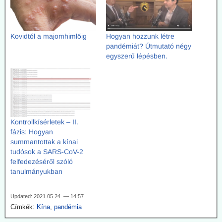
Kovidtól a majomhimlőig
Hogyan hozzunk létre
pandémiát? Útmutató négy
egyszerű lépésben.
Kontrollkísérletek – II.
fázis: Hogyan
summantottak a kínai
tudósok a SARS-CoV-2
felfedezéséről szóló
tanulmányukban
Updated: 2021.05.24. — 14:57
Címkék:
Kína
,
pandémia