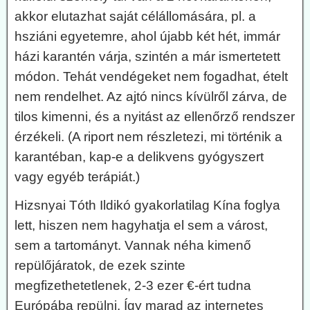
akkor elutazhat saját célállomására, pl. a
hsziáni egyetemre, ahol újabb két hét, immár
házi karantén várja, szintén a már ismertetett
módon. Tehát vendégeket nem fogadhat, ételt
nem rendelhet. Az ajtó nincs kívülről zárva, de
tilos kimenni, és a nyitást az ellenőrző rendszer
érzékeli. (A riport nem részletezi, mi történik a
karantéban, kap-e a delikvens gyógyszert
vagy egyéb terápiát.)
Hizsnyai Tóth Ildikó gyakorlatilag Kína foglya
lett, hiszen nem hagyhatja el sem a várost,
sem a tartományt. Vannak néha kimenő
repülőjáratok, de ezek szinte
megfizethetetlenek, 2-3 ezer €-ért tudna
Európába repülni. Így marad az internetes