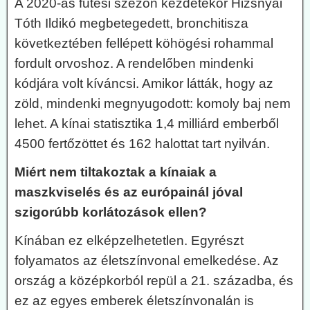
A 2020-as fűtési szezon kezdetekor Hizsnyai
Tóth Ildikó megbetegedett, bronchitisza
következtében fellépett köhögési rohammal
fordult orvoshoz. A rendelőben mindenki
kódjára volt kíváncsi. Amikor látták, hogy az
zöld, mindenki megnyugodott: komoly baj nem
lehet. A kínai statisztika 1,4 milliárd emberből
4500 fertőzöttet és 162 halottat tart nyilván.
Miért nem tiltakoztak a kínaiak a
maszkviselés és az európainál jóval
szigorúbb korlátozások ellen?
Kínában ez elképzelhetetlen. Egyrészt
folyamatos az életszínvonal emelkedése. Az
ország a középkorból repül a 21. századba, és
ez az egyes emberek életszínvonalán is