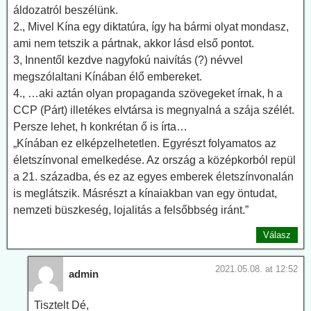
áldozatról beszélünk.
2., Mivel Kína egy diktatúra, így ha bármi olyat mondasz,
ami nem tetszik a pártnak, akkor lásd első pontot.
3, Innentől kezdve nagyfokú naivítás (?) névvel
megszólaltani Kínában élő embereket.
4., …aki aztán olyan propaganda szövegeket írnak, h a
CCP (Párt) illetékes elvtársa is megnyalná a szája szélét.
Persze lehet, h konkrétan ő is írta…
„Kínában ez elképzelhetetlen. Egyrészt folyamatos az
életszínvonal emelkedése. Az ország a középkorból repül
a 21. századba, és ez az egyes emberek életszínvonalán
is meglátszik. Másrészt a kínaiakban van egy öntudat,
nemzeti büszkeség, lojalitás a felsőbbség iránt.”
Válasz
2021.05.08. at 12:52
admin
Tisztelt Dé,