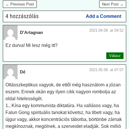
← Previous Post
Next Post →
4 hozzászólás
Add a Comment
2021.04.09. at 04:52
D'Artagnan
Ez durva! Mi lesz még itt?
Válasz
2021.05.08. at 07:07
Dé
Oltásszkeptikus vagyok, de ettől még használom a józan
eszem. Ennek okán egy ilyen cikk nagyon rombolja az
oldal hitelességét.
1., Kína egy kommunista diktatúra. Ha vallásos vagy, ha
Falun Gong spirituális tanokat követsz, ha tibeti vagy, ha
újgur vagy, akkor koncentrációs táborba, börtönbe zárnak
megkínoznak, megölnek, a szerveidet eladják. Sok millió