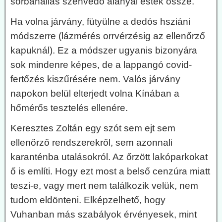
sorbanállás szenvedő alanyai estek össze.
Ha volna járvány, fütyülne a dedós hsziáni
módszerre (lázmérés orrvérzésig az ellenőrző
kapuknál). Ez a módszer ugyanis bizonyára
sok mindenre képes, de a lappangó covid-
fertőzés kiszűrésére nem. Valós járvány
napokon belül elterjedt volna Kínában a
hőmérős tesztelés ellenére.
Keresztes Zoltán egy szót sem ejt sem
ellenőrző rendszerekről, sem azonnali
karanténba utalásokról. Az őrzött lakóparkokat
ő is említi. Hogy ezt most a belső cenzúra miatt
teszi-e, vagy mert nem találkozik velük, nem
tudom eldönteni. Elképzelhető, hogy
Vuhanban más szabályok érvényesek, mint