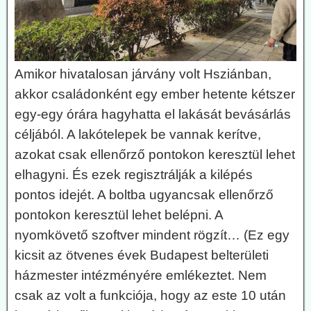
Amikor hivatalosan járvány volt Hsziánban,
akkor családonként egy ember hetente kétszer
egy-egy órára hagyhatta el lakását bevásárlás
céljából. A lakótelepek be vannak kerítve,
azokat csak ellenőrző pontokon keresztül lehet
elhagyni. És ezek regisztrálják a kilépés
pontos idejét. A boltba ugyancsak ellenőrző
pontokon keresztül lehet belépni. A
nyomkövető szoftver mindent rögzít… (Ez egy
kicsit az ötvenes évek Budapest belterületi
házmester intézményére emlékeztet. Nem
csak az volt a funkciója, hogy az este 10 után