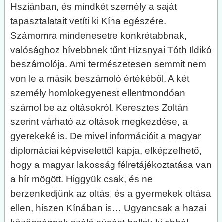
Hsziánban, és mindkét személy a saját
tapasztalatait vetíti ki Kína egészére.
Számomra mindenesetre konkrétabbnak,
valósághoz hívebbnek tűnt Hizsnyai Tóth Ildikó
beszámolója. Ami természetesen semmit nem
von le a másik beszámoló értékéből. A két
személy homlokegyenest ellentmondóan
számol be az oltásokról. Keresztes Zoltán
szerint várható az oltások megkezdése, a
gyerekeké is. De mivel információit a magyar
diplomáciai képviselettől kapja, elképzelhető,
hogy a magyar lakosság félretájékoztatása van
a hír mögött. Higgyük csak, és ne
berzenkedjünk az oltás, és a gyermekek oltása
ellen, hiszen Kínában is… Ugyancsak a hazai