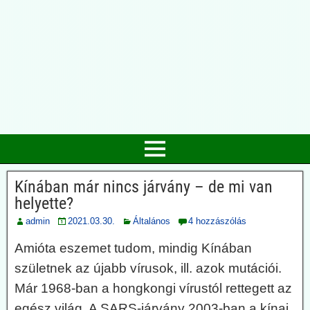
Kínában már nincs járvány – de mi van
helyette?
admin
2021.03.30.
Általános
4 hozzászólás
Amióta eszemet tudom, mindig Kínában
születnek az újabb vírusok, ill. azok mutációi.
Már 1968-ban a hongkongi vírustól rettegett az
egész világ. A SARS-járvány 2003-ban a kínai