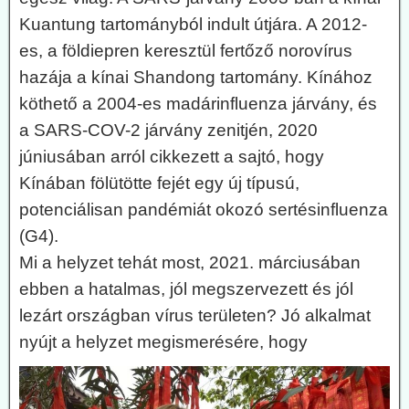
Kuantung tartományból indult útjára. A 2012-
es, a földiepren keresztül fertőző norovírus
hazája a kínai Shandong tartomány. Kínához
köthető a 2004-es madárinfluenza járvány, és
a SARS-COV-2 járvány zenitjén, 2020
júniusában arról cikkezett a sajtó, hogy
Kínában fölütötte fejét egy új típusú,
potenciálisan pandémiát okozó sertésinfluenza
(G4).
Mi a helyzet tehát most, 2021. márciusában
ebben a hatalmas, jól megszervezett és jól
lezárt országban vírus területen? Jó alkalmat
nyújt a helyzet megismerésére, hogy