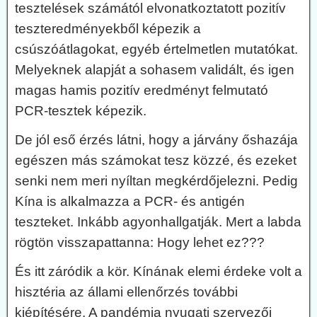
tesztelések számától elvonatkoztatott pozitív
teszteredményekből képezik a
csúszóátlagokat, egyéb értelmetlen mutatókat.
Melyeknek alapját a sohasem validált, és igen
magas hamis pozitív eredményt felmutató
PCR-tesztek képezik.
De jól eső érzés látni, hogy a járvány őshazája
egészen más számokat tesz közzé, és ezeket
senki nem meri nyíltan megkérdőjelezni. Pedig
Kína is alkalmazza a PCR- és antigén
teszteket. Inkább agyonhallgatják. Mert a labda
rögtön visszapattanna: Hogy lehet ez???
És itt záródik a kör. Kínának elemi érdeke volt a
hisztéria az állami ellenőrzés további
kiépítésére. A pandémia nyugati szervezői