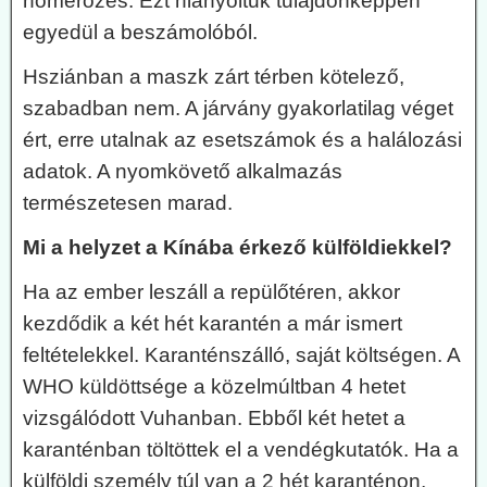
hőmérőzés. Ezt hiányoltuk tulajdonképpen
egyedül a beszámolóból.
Hsziánban a maszk zárt térben kötelező,
szabadban nem. A járvány gyakorlatilag véget
ért, erre utalnak az esetszámok és a halálozási
adatok. A nyomkövető alkalmazás
természetesen marad.
Mi a helyzet a Kínába érkező külföldiekkel?
Ha az ember leszáll a repülőtéren, akkor
kezdődik a két hét karantén a már ismert
feltételekkel. Karanténszálló, saját költségen. A
WHO küldöttsége a közelmúltban 4 hetet
vizsgálódott Vuhanban. Ebből két hetet a
karanténban töltöttek el a vendégkutatók. Ha a
külföldi személy túl van a 2 hét karanténon,