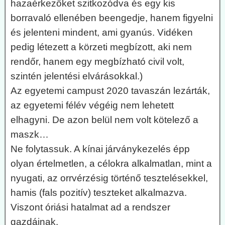
hazaérkezőket szitkozódva és egy kis
borravaló ellenében beengedje, hanem figyelni
és jelenteni mindent, ami gyanús. Vidéken
pedig létezett a körzeti megbízott, aki nem
rendőr, hanem egy megbízható civil volt,
szintén jelentési elvárásokkal.)
Az egyetemi campust 2020 tavaszán lezárták,
az egyetemi félév végéig nem lehetett
elhagyni. De azon belül nem volt kötelező a
maszk…
Ne folytassuk. A kínai járványkezelés épp
olyan értelmetlen, a célokra alkalmatlan, mint a
nyugati, az orrvérzésig történő tesztelésekkel,
hamis (fals pozitív) teszteket alkalmazva.
Viszont óriási hatalmat ad a rendszer
gazdáinak.