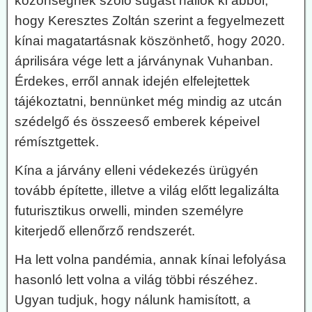
közönségnek szóló súgást hallok ki abból,
hogy Keresztes Zoltán szerint a fegyelmezett
kínai magatartásnak köszönhető, hogy 2020.
áprilisára vége lett a járványnak Vuhanban.
Érdekes, erről annak idején elfelejtettek
tájékoztatni, bennünket még mindig az utcán
szédelgő és összeeső emberek képeivel
rémísztgettek.
Kína a járvány elleni védekezés ürügyén
tovább építette, illetve a világ előtt legalizálta
futurisztikus orwelli, minden személyre
kiterjedő ellenőrző rendszerét.
Ha lett volna pandémia, annak kínai lefolyása
hasonló lett volna a világ többi részéhez.
Ugyan tudjuk, hogy nálunk hamisított, a