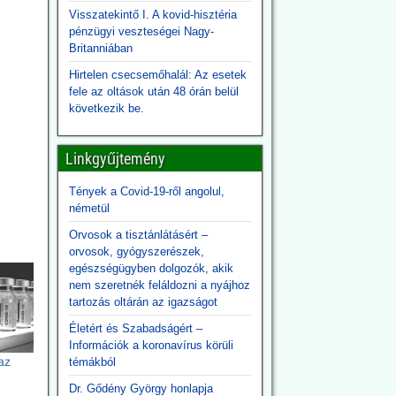
Visszatekintő I. A kovid-hisztéria
pénzügyi veszteségei Nagy-
Britanniában
Hirtelen csecsemőhalál: Az esetek
fele az oltások után 48 órán belül
következik be.
Linkgyűjtemény
Tények a Covid-19-ről angolul,
németül
Orvosok a tisztánlátásért –
orvosok, gyógyszerészek,
egészségügyben dolgozók, akik
nem szeretnék feláldozni a nyájhoz
tartozás oltárán az igazságot
Életért és Szabadságért –
Információk a koronavírus körüli
az
témákból
Dr. Gődény György honlapja