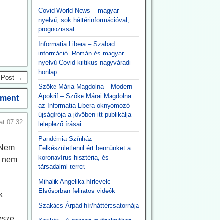
Covid World News – magyar
nyelvű, sok háttérinformációval,
prognózissal
Informatia Libera – Szabad
információ. Román és magyar
nyelvű Covid-kritikus nagyváradi
honlap
 Post →
Szőke Mária Magdolna – Modern
Apokrif – Szőke Márai Magdolna
ment
az Informatia Libera oknyomozó
újságírója a jövőben itt publikálja
at 07:32
leleplező írásait.
Pandémia Színház –
. Nem
Felkészületlenül ért bennünket a
koronavírus hisztéria, és
l nem
társadalmi terror.
Mihalik Angelika hírlevele –
Elsősorban feliratos videók
k
Szakács Árpád hír/háttércsatornája
észe,