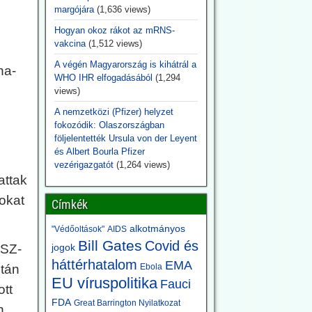
margójára
(1,636 views)
Hogyan okoz rákot az mRNS-
vakcina
(1,512 views)
A végén Magyarország is kihátrál a
na-
WHO IHR elfogadásából
(1,294
views)
A nemzetközi (Pfizer) helyzet
fokozódik: Olaszországban
följelentették Ursula von der Leyent
és Albert Bourla Pfizer
vezérigazgatót
(1,264 views)
attak
tokat
Címkék
alkotmányos
"Védőoltások"
AIDS
Bill Gates
Covid és
NSZ-
jogok
háttérhatalom
EMA
után
Ebola
EU víruspolitika
Fauci
ott
FDA
Great Barrington Nyilatkozat
n