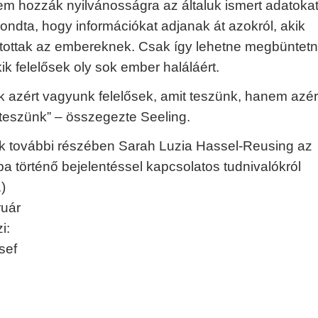
nem hozzák nyilvánosságra az általuk ismert adatokat
ondta, hogy információkat adjanak át azokról, akik
rtottak az embereknek. Csak így lehetne megbüntetn
ik felelősek oly sok ember haláláért.
 azért vagyunk felelősek, amit teszünk, hanem azért
teszünk” – összegezte Seeling.
k további részében Sarah Luzia Hassel-Reusing az
a történő bejelentéssel kapcsolatos tudnivalókról
.)
ruár
i:
sef