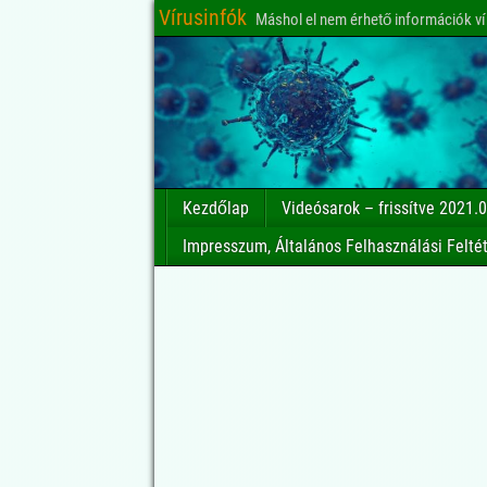
Vírusinfók
Máshol el nem érhető információk ví
Kezdőlap
Videósarok – frissítve 2021.0
Impresszum, Általános Felhasználási Felté