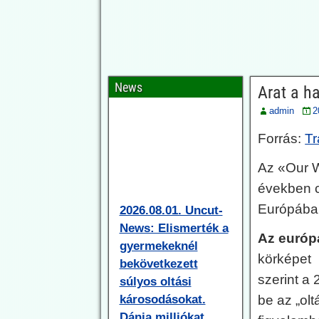
News
Arat a h
admin
2
Forrás:
Tr
Az «Our W
2026.08.01. Uncut-
években c
News: Elismerték a
Európában
gyermekeknél
bekövetkezett
Az európa
súlyos oltási
körképet 
károsodásokat.
szerint a
Dánia milliókat
be az „ol
fizet ki
kártérítésekre