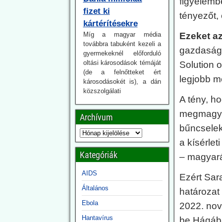
figyelembe
Míg a magyar média
tényezőt,
továbbra tabuként kezeli a
gyermekeknél előforduló
Ezeket az
oltási károsodások témáját
(de a felnőtteket ért
gazdaságp
károsodásokét is), a dán
Solution 
közszolgálati
műsorszolgáltató DR
legjobb m
(Danmarks Radio) vitát
indít erről. Egy
A tény, h
gyermekorvos, aki maga is
megmagyar
oltotta gyermekeket a
Archívum
kovid ellen, figyelemre
bűncselek
méltó kijelentést tesz.
a kísérlet
Nem szabadott volna az
egészséges gyermekeket
Kategóriák
– magyará
oltani, illetve oltásra
buzdítani.
AIDS
Ezért Sar
Általános
2026.07.21.
határozat
Jonfleetwood.com:
Ebola
2022. nov
A US Army már
Hantavírus
be Hágába