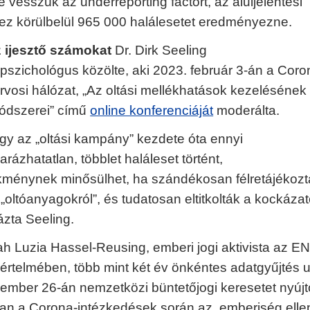
 vesszük az underreporting factort, az aluljelentési
 ez körülbelül 965 000 halálesetet eredményezne.
 ijesztő számokat
Dr. Dirk Seeling
szichológus közölte, aki 2023. február 3-án a Coro
orvosi hálózat, „Az oltási mellékhatások kezelésének
ódszerei” című
online konferenciáját
moderálta.
ogy az „oltási kampány” kezdete óta ennyi
ázhatatlan, többlet haláleset történt,
ménynek minősülhet, ha szándékosan félretájékozt
i „oltóanyagokról”, és tudatosan eltitkolták a kockáza
zta Seeling.
ah Luzia Hassel-Reusing, emberi jogi aktivista az E
 értelmében, több mint két év önkéntes adatgyűjtés 
ember 26-án nemzetközi büntetőjogi keresetet nyújt
n a Corona-intézkedések során az emberiség elle