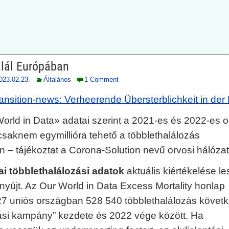
alál Európában
023.02.23.
Általános
1 Comment
ansition-news: Verheerende Übersterblichkeit in der
orld in Data» adatai szerint a 2021-es és 2022-es ol
saknem egymillióra tehető a többlethalálozás
 – tájékoztat a Corona-Solution nevű orvosi hálózat
i többlethalálozási adatok
aktuális kiértékelése le
nyújt. Az Our World in Data Excess Mortality honlap
 27 uniós országban 528 540 többlethalálozás követk
tási kampány” kezdete és 2022 vége között. Ha