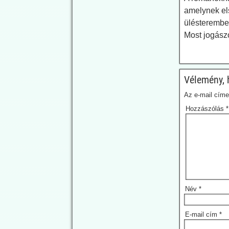
Digger: A brit
amelynek el
gyógyszeripar 6 év
ülésterembe
alatt 2,4 milliárd
Most jogászo
fontot fizetett ki
azért, hogy a
célszemélyeket jó
Vélemény, 
irányba hangolja
Egy brit törvény
Az e-mail cím
következtében, amely
Hozzászólás
*
transzparenciára kötelezi a
gyógyszeripart, napvilágra
kerültek adatok arról,
mennyi pénzzel támogatta
a gyógyszeripar az
orvosokat, illetve az
egészségügyi kutatást. A
cikk szerint a valós
Név
*
összegek magasabbak
lehetnek a 2,4 milliárd
GBP-nál.
E-mail cím
*