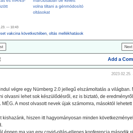
ozás és mRNS-
márciusában be kellett
zött
volna tiltani a génmódosító
oltásokat
.23. — 10:43
eset vakcina következtében
,
oltás mellékhatások
st
Next
t
Add a Com
2023.02.25. 
ndul végre egy Nürnberg 2.0 jellegű elszámoltatás a világban
ni olvasni lehet sok készülődésről, ez is biztató, de eredményrő
i. MÉG. A most olvasott nevek újak számomra, másoktól lehetett
et kishazánk, hiszen itt hagyományosan minden következménye
d.
l éppen ma van egy covid-oltás-ellenes konferencia második r