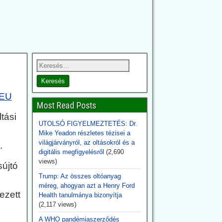
 EU
Most Read Posts
tási
UTOLSÓ FIGYELMEZTETÉS: Dr.
Mike Yeadon részletes tézisei a
világjárványról, az oltásokról és a
.
digitális megfigyelésről
(2,690
views)
sújtó
Trump: Az összes oltóanyag
méreg, ahogyan azt a Henry Ford
ezett
Health tanulmánya bizonyítja
(2,117 views)
A WHO pandémiaszerződés