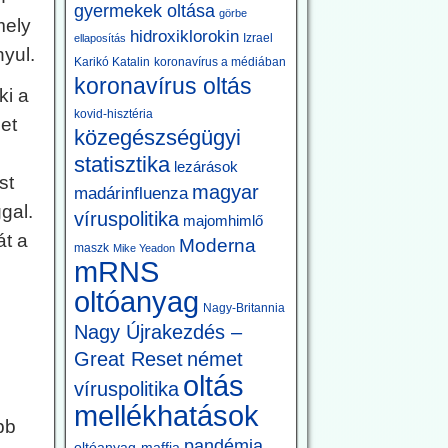
gyermekek oltása
görbe
mely
hidroxiklorokin
Izrael
ellaposítás
nyul.
Karikó Katalin
koronavírus a médiában
koronavírus oltás
ki a
kovid-hisztéria
et
közegészségügyi
statisztika
lezárások
st
magyar
madárinfluenza
gal.
víruspolitika
majomhimlő
át a
Moderna
maszk
Mike Yeadon
mRNS
oltóanyag
Nagy-Britannia
Nagy Újrakezdés –
Great Reset
német
oltás
víruspolitika
mellékhatások
bb
pandémia
oltóanyag-maffia