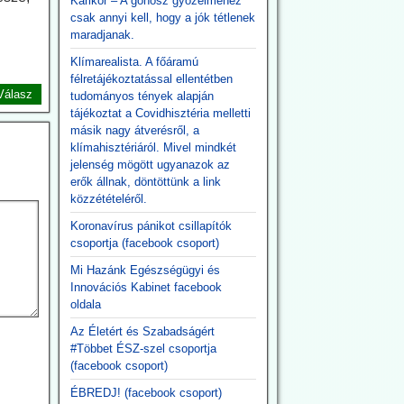
Karikór – A gonosz győzelméhez
csak annyi kell, hogy a jók tétlenek
maradjanak.
Klímarealista. A főáramú
félretájékoztatással ellentétben
Válasz
tudományos tények alapján
tájékoztat a Covidhisztéria melletti
másik nagy átverésről, a
klímahisztériáról. Mivel mindkét
jelenség mögött ugyanazok az
erők állnak, döntöttünk a link
közzétételéről.
Koronavírus pánikot csillapítók
csoportja (facebook csoport)
Mi Hazánk Egészségügyi és
Innovációs Kabinet facebook
oldala
Az Életért és Szabadságért
#Többet ÉSZ-szel csoportja
(facebook csoport)
ÉBREDJ! (facebook csoport)