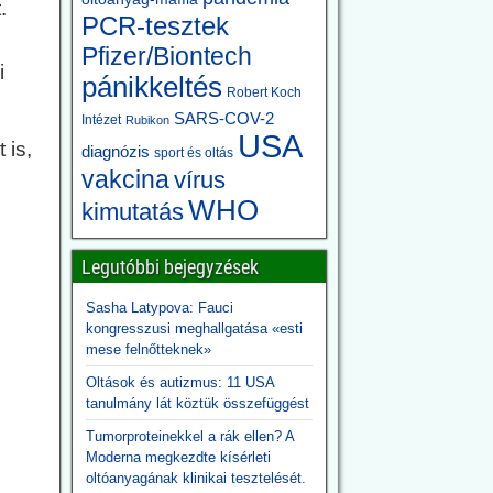
.
PCR-tesztek
Pfizer/Biontech
i
pánikkeltés
Robert Koch
SARS-COV-2
Intézet
Rubikon
USA
 is,
diagnózis
sport és oltás
vakcina
vírus
WHO
kimutatás
Legutóbbi bejegyzések
Sasha Latypova: Fauci
kongresszusi meghallgatása «esti
mese felnőtteknek»
Oltások és autizmus: 11 USA
tanulmány lát köztük összefüggést
Tumorproteinekkel a rák ellen? A
Moderna megkezdte kísérleti
oltóanyagának klinikai tesztelését.