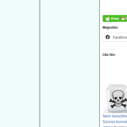
Genfben.
2026.06.18.
JonFleetwood.com:
Megosztás:
Az amerikai
hadsereg
Facebo
megerősítette,
hogy az ebola-PCR-
Like this:
tesztek
ellentmondó
eredményeket
adnak ugyanazon
emberi minták
esetében
Egy az amerikai
hadsereggel kapcsolatos
tanulmány, amelyet 2023-
ban a Scientific Reports
Nem beszélne
folyóiratban tettek közzé,
Szoros korrel
azt mutatja, hogy az