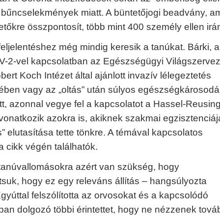
t bűncselekmények miatt. A büntetőjogi beadvány, a
etőkre összpontosít, több mint 400 személy ellen irá
eljelentéshez még mindig keresik a tanúkat. Bárki, a
2-vel kapcsolatban az Egészségügyi Világszervez
ert Koch Intézet által ajánlott invazív lélegeztetés
ében vagy az „oltás” után súlyos egészségkárosodá
t, azonnal vegye fel a kapcsolatot a Hassel-Reusing
onatkozik azokra is, akiknek szakmai egzisztenciáj
” elutasítása tette tönkre. A témával kapcsolatos
a cikk végén találhatók.
tanúvallomásokra azért van szükség, hogy
tsuk, hogy ez egy releváns állítás – hangsúlyozta
gyúttal felszólította az orvosokat és a kapcsolódó
ban dolgozó többi érintettet, hogy ne nézzenek tová