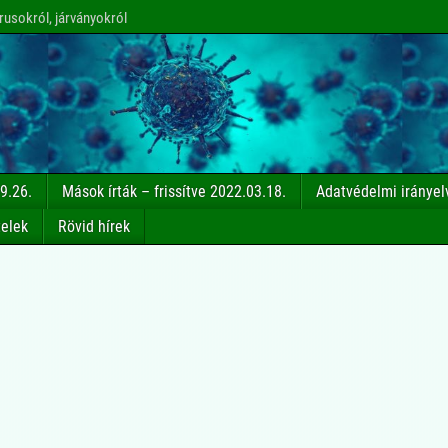
rusokról, járványokról
9.26.
Mások írták – frissítve 2022.03.18.
Adatvédelmi irányel
telek
Rövid hírek