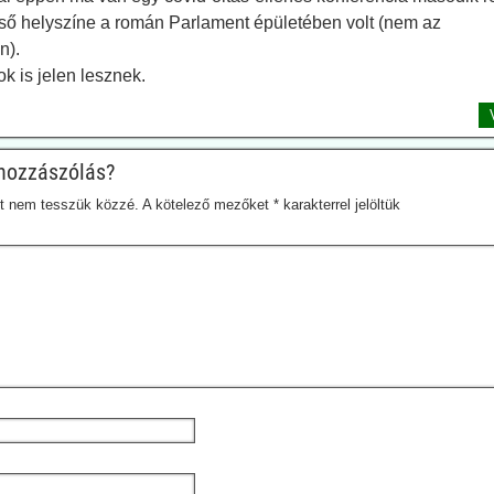
ső helyszíne a román Parlament épületében volt (nem az
n).
k is jelen lesznek.
hozzászólás?
et nem tesszük közzé.
A kötelező mezőket
*
karakterrel jelöltük