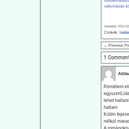
többlethalál
ebola-RT-PCR-tesztek
vakcinázás kö
eredményei a teszt
szintetikus primereinek és
szondáinak kialakításától
függően változtak.
Updated: 2023.02
Ugyanazok az emberi
Címkék:
halál
minták az egyik ebola-
PCR-konfiguráció mellett
← Previous Po
negatívnak, egy másik
mellett pedig pozitívnak
1 Commen
bizonyultak.
A PCR-teszteket jelenleg
alkalmazzák az ebola-
Attila
esetek számlálására,
amelyeket a kormányok
viszont arra használnak,
Remélem eli
hogy karanténokat és
egyszerű,lát
egyéb autoriter
lehet hallan
intézkedéseket igazoljanak
hallani
a járványkitörésekre való
reagálás érdekében.
Külön fejez
nélkül mara
2026.06.18. The
A románokná