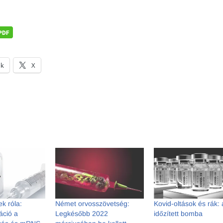
ok
X
k róla:
Német orvosszövetség:
Kovid-oltások és rák: 
áció a
Legkésőbb 2022
időzített bomba