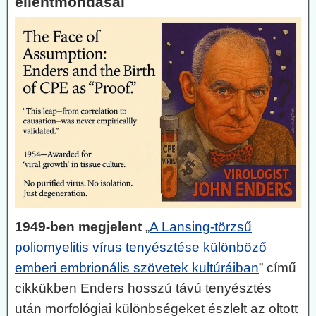
ellentmondásai
1949-ben megjelent
„
A Lansing-törzsű
poliomyelitis vírus tenyésztése különböző
emberi embrionális szövetek kultúráiban
” című
cikkükben Enders hosszú távú tenyésztés
után morfológiai különbségeket észlelt az oltott