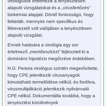
virológusok értelmezik a tenyésztésen
alapuló vizsgálatokat és a „vírusfertőzés”
biokémiai alapjait. Döntő fontosságú, hogy
feltárták, mennyire nem specifikus és
félrevezető volt valójában a tenyésztésen
alapuló vizsgálat.
Ennek hatására a virológia egy sor
értelmező „mentőeszközt” fejlesztett ki a
domináns hipotézis megőrzése érdekében.
H.G. Pereira virológus szintén megerősítette,
hogy CPE jelentkezik vírusanyagok
kimutatható termelődése nélkül, és fordítva,
vírusmultiplikáció jelentkezik nyilvánvaló
CPE nélkül. Dokumentálta továbbá, hogy a
tenyésztési körülmények