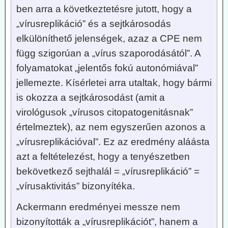
ben arra a következtetésre jutott, hogy a
„vírusreplikáció” és a sejtkárosodás
elkülöníthető jelenségek, azaz a CPE nem
függ szigorúan a „vírus szaporodásától”. A
folyamatokat „jelentős fokú autonómiával”
jellemezte. Kísérletei arra utaltak, hogy bármi
is okozza a sejtkárosodást (amit a
virológusok „vírusos citopatogenitásnak”
értelmeztek), az nem egyszerűen azonos a
„vírusreplikációval”. Ez az eredmény aláásta
azt a feltételezést, hogy a tenyészetben
bekövetkező sejthalál = „vírusreplikáció” =
„vírusaktivitás” bizonyítéka.
Ackermann eredményei messze nem
bizonyították a „vírusreplikációt”, hanem a