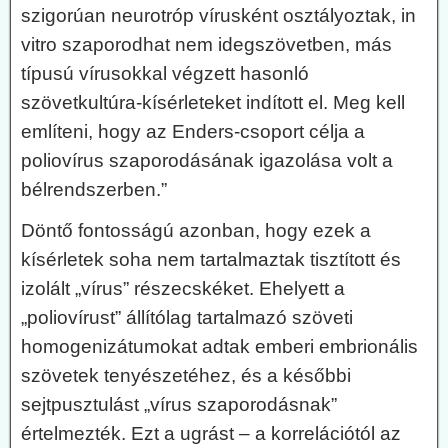
szigorúan neurotróp vírusként osztályoztak, in
vitro szaporodhat nem idegszövetben, más
típusú vírusokkal végzett hasonló
szövetkultúra-kísérleteket indított el. Meg kell
említeni, hogy az Enders-csoport célja a
poliovírus szaporodásának igazolása volt a
bélrendszerben.”
Döntő fontosságú azonban, hogy ezek a
kísérletek soha nem tartalmaztak tisztított és
izolált „vírus” részecskéket. Ehelyett a
„poliovírust” állítólag tartalmazó szöveti
homogenizátumokat adtak emberi embrionális
szövetek tenyészetéhez, és a későbbi
sejtpusztulást „vírus szaporodásnak”
értelmezték. Ezt a ugrást – a korrelációtól az