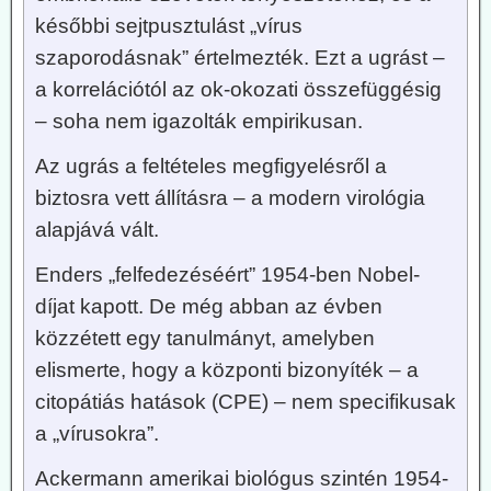
későbbi sejtpusztulást „vírus
szaporodásnak” értelmezték. Ezt a ugrást –
a korrelációtól az ok-okozati összefüggésig
– soha nem igazolták empirikusan.
Az ugrás a feltételes megfigyelésről a
biztosra vett állításra – a modern virológia
alapjává vált.
Enders „felfedezéséért” 1954-ben Nobel-
díjat kapott. De még abban az évben
közzétett egy tanulmányt, amelyben
elismerte, hogy a központi bizonyíték – a
citopátiás hatások (CPE) – nem specifikusak
a „vírusokra”.
Ackermann amerikai biológus szintén 1954-