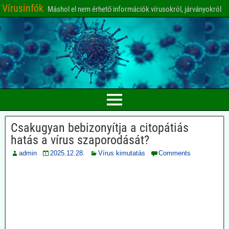
Vírusinfók
Máshol el nem érhető információk vírusokról, járványokról
Csakugyan bebizonyítja a citopátiás
hatás a vírus szaporodását?
admin
2025.12.28.
Vírus kimutatás
Comments