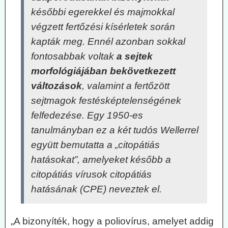
későbbi egerekkel és majmokkal
végzett fertőzési kísérletek során
kapták meg. Ennél azonban sokkal
fontosabbak voltak
a sejtek
morfológiájában bekövetkezett
változások
, valamint a fertőzött
sejtmagok festésképtelenségének
felfedezése. Egy 1950-es
tanulmányban ez a két tudós Wellerrel
együtt bemutatta a „citopátiás
hatásokat”, amelyeket később a
citopátiás vírusok citopátiás
hatásának (CPE) neveztek el.
„A bizonyíték, hogy a poliovírus, amelyet addig