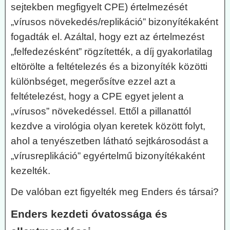
sejtekben megfigyelt CPE) értelmezését
„vírusos növekedés/replikáció” bizonyítékaként
fogadták el. Azáltal, hogy ezt az értelmezést
„felfedezésként” rögzítették, a díj gyakorlatilag
eltörölte a feltételezés és a bizonyíték közötti
különbséget, megerősítve ezzel azt a
feltételezést, hogy a CPE egyet jelent a
„vírusos” növekedéssel. Ettől a pillanattól
kezdve a virológia olyan keretek között folyt,
ahol a tenyészetben látható sejtkárosodást a
„vírusreplikáció” egyértelmű bizonyítékaként
kezelték.
De valóban ezt figyelték meg Enders és társai?
Enders kezdeti óvatossága és