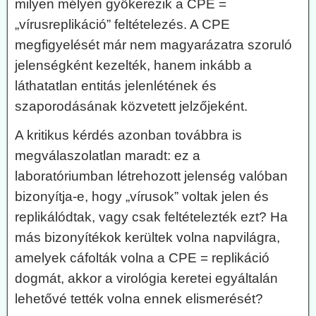
milyen mélyen gyökerezik a CPE =
„vírusreplikáció” feltételezés. A CPE
megfigyelését már nem magyarázatra szoruló
jelenségként kezelték, hanem inkább a
láthatatlan entitás jelenlétének és
szaporodásának közvetett jelzőjeként.
A kritikus kérdés azonban továbbra is
megválaszolatlan maradt: ez a
laboratóriumban létrehozott jelenség valóban
bizonyítja-e, hogy „vírusok” voltak jelen és
replikálódtak, vagy csak feltételezték ezt? Ha
más bizonyítékok kerültek volna napvilágra,
amelyek cáfolták volna a CPE = replikáció
dogmát, akkor a virológia keretei egyáltalán
lehetővé tették volna ennek elismerését?