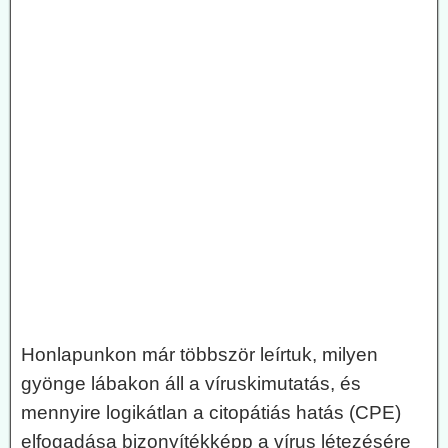
Honlapunkon már többször leírtuk, milyen
gyönge lábakon áll a víruskimutatás, és
mennyire logikátlan a citopátiás hatás (CPE)
elfogadása bizonyítékképp a vírus létezésére