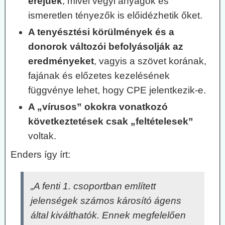
erejűek
, mivel vegyi anyagok és
ismeretlen tényezők is előidézhetik őket.
A tenyésztési körülmények és a
donorok változói befolyásolják az
eredményeket
, vagyis a szövet korának,
fajának és előzetes kezelésének
függvénye lehet, hogy CPE jelentkezik-e.
A „vírusos” okokra vonatkozó
következtetések csak „feltételesek”
voltak.
Enders így írt:
„A fenti 1. csoportban említett
jelenségek számos károsító ágens
által kiválthatók. Ennek megfelelően