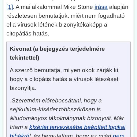
[1]
. A mai alkalommal Mike Stone
írása
alapján
részletesen bemutatjuk, miért nem fogadható
el a vírusok létének bizonyítékaképp a
citopátiás hatás.
Kivonat (a bejegyzés terjedelmére
tekintettel)
A szerző bemutatja, milyen okok zárják ki,
hogy a citopátis hatás a vírusok létezését
bizonyítja.
„Szeretném előrebocsátani, hogy a
sejtkultúra-kísérlet többszörösen is
áltudományos tákolmánynak bizonyult. Már
írtam a
kísérlet tervezésébe beépített logikai
hibákró
l, és bemutattam, hogy az miért
nem