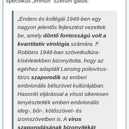
specifikus „immun” szérum gátolt:
„Enders és kollégái 1949-ben egy
nagyon jelentős fejlesztést vezettek
be, amely
döntő fontosságú volt a
kvantitatív virológia
számára. F.
Robbins 1948-ban szövetkultúra-
kísérletekben bizonyította, hogy az
egérhez adaptált Lansing poliovírus-
törzs
szaporodik
az emberi
embrionális bélszövet kultúrájában.
Hasonló eljárással a vírust sikeresen
tenyésztették emberi embrionális
ideg-, bőr-, kötőszövet- és
izomszövetben is. A
vírus
szaporodásának bizonyítékát