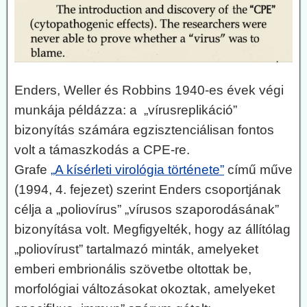
Enders, Weller és Robbins 1940-es évek végi
munkája példázza: a „vírusreplikáció”
bizonyítás számára egzisztenciálisan fontos
volt a támaszkodás a CPE-re.
Grafe
„A kísérleti virológia története”
című műve
(1994, 4. fejezet) szerint Enders csoportjának
célja a „poliovírus” „vírusos szaporodásának”
bizonyítása volt. Megfigyelték, hogy az állítólag
„poliovírust” tartalmazó minták, amelyeket
emberi embrionális szövetbe oltottak be,
morfológiai változásokat okoztak, amelyeket