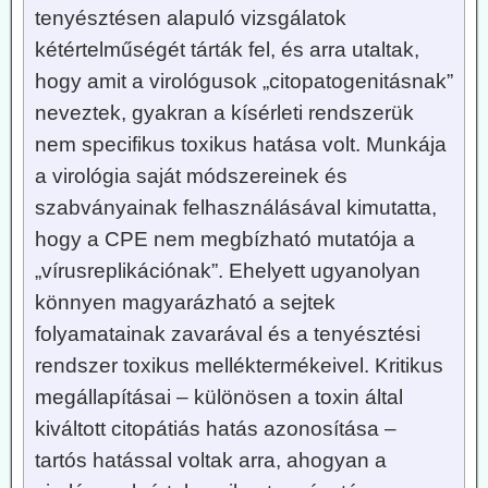
tenyésztésen alapuló vizsgálatok
kétértelműségét tárták fel, és arra utaltak,
hogy amit a virológusok „citopatogenitásnak”
neveztek, gyakran a kísérleti rendszerük
nem specifikus toxikus hatása volt. M
unkája
a virológia saját módszereinek és
szabványainak felhasználásával kimutatta,
hogy a CPE nem megbízható mutatója a
„vírusreplikációnak”. Ehelyett ugyanolyan
könnyen magyarázható a sejtek
folyamatainak zavarával és a tenyésztési
rendszer toxikus melléktermékeivel. Kritikus
megállapításai – különösen a toxin által
kiváltott citopátiás hatás azonosítása –
tartós hatással voltak arra, ahogyan a