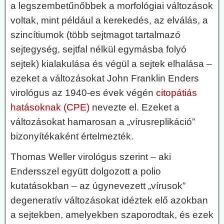
a legszembetűnőbbek a morfológiai változások
voltak, mint például a kerekedés, az elválás, a
szincítiumok (több sejtmagot tartalmazó
sejtegység, sejtfal nélkül egymásba folyó
sejtek) kialakulása és végül a sejtek elhalása –
ezeket a változásokat John Franklin Enders
virológus az 1940-es évek végén
citopátiás
hatásoknak (CPE)
nevezte el. Ezeket a
változásokat hamarosan a „vírusreplikáció”
bizonyítékaként értelmezték.
Thomas Weller virológus szerint – aki
Endersszel együtt dolgozott a polio
kutatásokban – az úgynevezett „vírusok”
degeneratív változásokat idéztek elő azokban
a sejtekben, amelyekben szaporodtak, és ezek