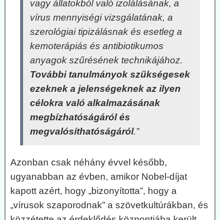
vagy állatokból való izolálásának, a
vírus mennyiségi vizsgálatának, a
szerológiai tipizálásnak és esetleg a
kemoterápiás és antibiotikumos
anyagok szűrésének technikájához.
További tanulmányok szükségesek
ezeknek a jelenségeknek az ilyen
célokra való alkalmazásának
megbízhatóságáról és
megvalósíthatóságáról
.”
Azonban csak néhány évvel később,
ugyanabban az évben, amikor Nobel-díjat
kapott azért, hogy „bizonyította”, hogy a
„vírusok szaporodnak” a szövetkultúrákban, és
közzétette az érdeklődés központjába került