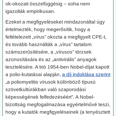
ok-okozati összefüggésig – soha nem
igazolták empirikusan.
Ezeket a megfigyeléseket mindazonáltal úgy
értelmezték, hogy megerősítik, hogy a
feltételezett „vírus” okozta a megfigyelt CPE-t,
és tovább használták a „vírus” tartalom
számszerűsítésére, a „vírusos” törzsek
azonosítására és az „antivirális” anyagok
tesztelésére. A trió 1954-ben Nobel-díjat kapott
a polio-kutatásai alapján,
a díj indoklása szerint
„a poliomyelitis vírusok különböző típusú
szövetkultúrákban való szaporodási
képességének felfedezéséért”. A Nobel-
bizottság megfogalmazása egyértelművé teszi,
hogy a kutatók megfigyeléseinek (a tenyésztett