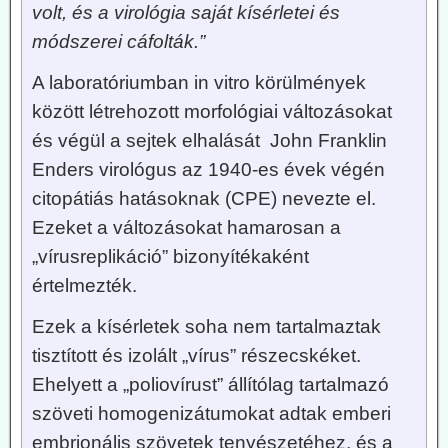
volt, és a virológia saját kísérletei és
módszerei cáfolták.”
A laboratóriumban in vitro körülmények
között létrehozott morfológiai változásokat
és végül a sejtek elhalását John Franklin
Enders virológus az 1940-es évek végén
citopátiás hatásoknak (CPE) nevezte el.
Ezeket a változásokat hamarosan a
„vírusreplikáció” bizonyítékaként
értelmezték.
Ezek a kísérletek soha nem tartalmaztak
tisztított és izolált „vírus” részecskéket.
Ehelyett a „poliovírust” állítólag tartalmazó
szöveti homogenizátumokat adtak emberi
embrionális szövetek tenyészetéhez, és a