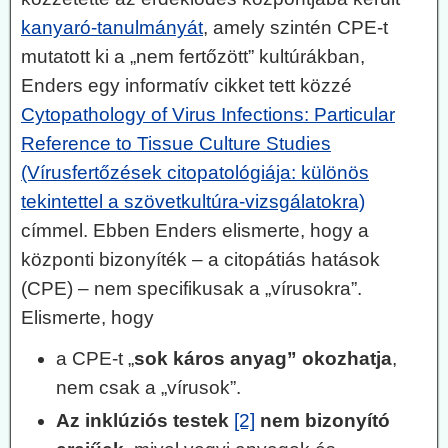
kanyaró-tanulmányát
, amely szintén CPE-t
mutatott ki a „nem fertőzött” kultúrákban,
Enders egy informatív cikket tett közzé
Cytopathology of Virus Infections: Particular
Reference to Tissue Culture Studies
(Vírusfertőzések citopatológiája: különös
tekintettel a szövetkultúra-vizsgálatokra)
címmel. Ebben Enders elismerte, hogy a
központi bizonyíték – a citopátiás hatások
(CPE) – nem specifikusak a „vírusokra”.
Elismerte, hogy
a CPE-t „
sok káros anyag” okozhatja
,
nem csak a „vírusok”.
Az inklúziós testek
[2]
nem bizonyító