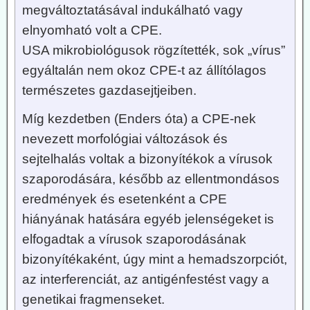
megváltoztatásával indukálható vagy
elnyomható volt a CPE.
USA mikrobiológusok rögzítették, sok „vírus”
egyáltalán nem okoz CPE-t az állítólagos
természetes gazdasejtjeiben.
Míg kezdetben (Enders óta) a CPE-nek
nevezett morfológiai változások és
sejtelhalás voltak a bizonyítékok a vírusok
szaporodására, később az ellentmondásos
eredmények és esetenként a CPE
hiányának hatására egyéb jelenségeket is
elfogadtak a vírusok szaporodásának
bizonyítékaként, úgy mint a hemadszorpciót,
az interferenciát, az antigénfestést vagy a
genetikai fragmenseket.