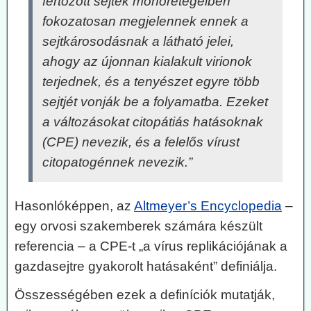
fertőzött sejtek monorétegeiben
fokozatosan megjelennek ennek a
sejtkárosodásnak a látható jelei,
ahogy az újonnan kialakult virionok
terjednek, és a tenyészet egyre több
sejtjét vonják be a folyamatba. Ezeket
a változásokat citopátiás hatásoknak
(CPE) nevezik, és a felelős vírust
citopatogénnek nevezik.”
Hasonlóképpen, az
Altmeyer’s Encyclopedia
–
egy orvosi szakemberek számára készült
referencia – a CPE-t „a vírus replikációjának a
gazdasejtre gyakorolt hatásaként” definiálja.
Összességében ezek a definíciók mutatják,