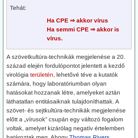
Tehát:
Ha CPE ⇒ akkor vírus
Ha semmi CPE ⇒ akkor is
vírus.
A szövetkultúra-technikák megjelenése a 20.
század elején fordulópontot jelentett a kezdő
virológia
területén,
lehetővé téve a kutatók
számára, hogy laboratóriumban olyan
hatásokat hozzanak létre, amelyeket aztán
láthatatlan entitásaiknak tulajdoníthattak. A
szövet- és sejtkultúra-technikák megjelenése
előtt a „vírusok” csupán egy változó fogalom
voltak, amelyet kizárólag negatív értelemben
határoztak meg. Ahogy
Thomas Rivers