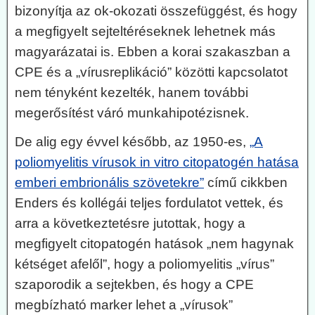
bizonyítja az ok-okozati összefüggést, és hogy
a megfigyelt sejteltéréseknek lehetnek más
magyarázatai is. Ebben a korai szakaszban a
CPE és a „vírusreplikáció” közötti kapcsolatot
nem tényként kezelték, hanem további
megerősítést váró munkahipotézisnek.
De alig egy évvel később, az 1950-es,
„A
poliomyelitis vírusok in vitro citopatogén hatása
emberi embrionális szövetekre”
című cikkben
Enders és kollégái teljes fordulatot vettek, és
arra a következtetésre jutottak, hogy a
megfigyelt citopatogén hatások „nem hagynak
kétséget afelől”, hogy a poliomyelitis „vírus”
szaporodik a sejtekben, és hogy a CPE
megbízható marker lehet a „vírusok”