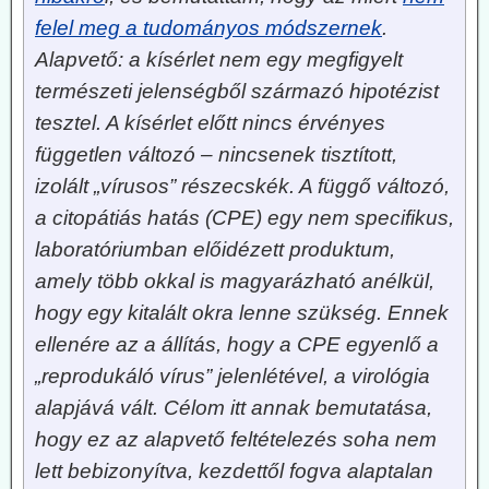
felel meg a tudományos módszernek
.
Alapvető: a kísérlet nem egy megfigyelt
természeti jelenségből származó hipotézist
tesztel. A kísérlet előtt nincs érvényes
független változó – nincsenek tisztított,
izolált „vírusos” részecskék. A függő változó,
a citopátiás hatás (CPE) egy nem specifikus,
laboratóriumban előidézett produktum,
amely több okkal is magyarázható anélkül,
hogy egy kitalált okra lenne szükség. Ennek
ellenére az a állítás, hogy a CPE egyenlő a
„reprodukáló vírus” jelenlétével, a virológia
alapjává vált. Célom itt annak bemutatása,
hogy ez az alapvető feltételezés soha nem
lett bebizonyítva, kezdettől fogva alaptalan