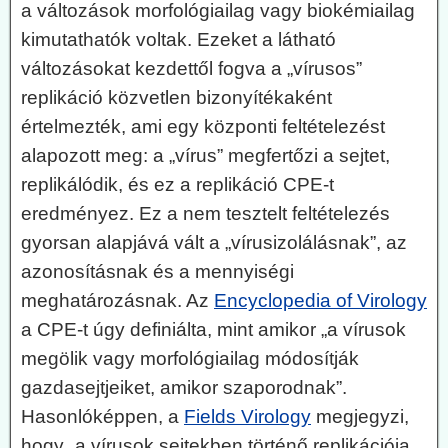
a változások morfológiailag vagy biokémiailag
kimutathatók voltak. Ezeket a látható
változásokat kezdettől fogva a „vírusos”
replikáció közvetlen bizonyítékaként
értelmezték, ami egy központi feltételezést
alapozott meg: a „vírus” megfertőzi a sejtet,
replikálódik, és ez a replikáció CPE-t
eredményez. Ez a nem tesztelt feltételezés
gyorsan alapjává vált a „vírusizolálásnak”, az
azonosításnak és a mennyiségi
meghatározásnak. Az
Encyclopedia of Virology
a CPE-t úgy definiálta, mint amikor „a vírusok
megölik vagy morfológiailag módosítják
gazdasejtjeiket, amikor szaporodnak”.
Hasonlóképpen, a
Fields Virology
megjegyzi,
hogy „a vírusok sejtekben történő replikációja