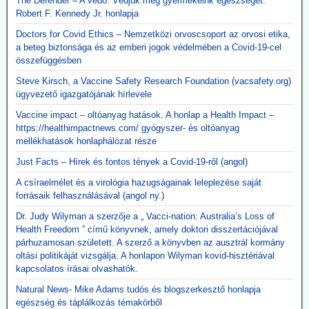
The Defender – A védő. Védjük meg gyermekeink egészségét.
Robert F. Kennedy Jr. honlapja
Doctors for Covid Ethics – Nemzetközi orvoscsoport az orvosi etika,
a beteg biztonsága és az emberi jogok védelmében a Covid-19-cel
összefüggésben
Steve Kirsch, a Vaccine Safety Research Foundation (vacsafety.org)
ügyvezető igazgatójának hírlevele
Vaccine impact – oltóanyag hatások. A honlap a Health Impact –
https://healthimpactnews.com/ gyógyszer- és oltóanyag
mellékhatások honlaphálózat része
Just Facts – Hírek és fontos tények a Covid-19-ről (angol)
A csíraelmélet és a virológia hazugságainak leleplezése saját
forrásaik felhasználásával (angol ny.)
Dr. Judy Wilyman a szerzője a „ Vacci-nation: Australia’s Loss of
Health Freedom ” című könyvnek, amely doktori disszertációjával
párhuzamosan született. A szerző a könyvben az ausztrál kormány
oltási politikáját vizsgálja. A honlapon Wilyman kovid-hisztériával
kapcsolatos írásai olvashatók.
Natural News- Mike Adams tudós és blogszerkesztő honlapja
egészség és táplálkozás témakörből