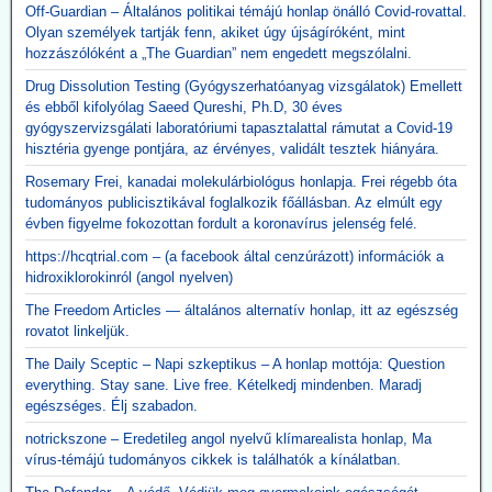
Off-Guardian – Általános politikai témájú honlap önálló Covid-rovattal.
Olyan személyek tartják fenn, akiket úgy újságíróként, mint
hozzászólóként a „The Guardian” nem engedett megszólalni.
Drug Dissolution Testing (Gyógyszerhatóanyag vizsgálatok) Emellett
és ebből kifolyólag Saeed Qureshi, Ph.D, 30 éves
gyógyszervizsgálati laboratóriumi tapasztalattal rámutat a Covid-19
hisztéria gyenge pontjára, az érvényes, validált tesztek hiányára.
Rosemary Frei, kanadai molekulárbiológus honlapja. Frei régebb óta
tudományos publicisztikával foglalkozik főállásban. Az elmúlt egy
évben figyelme fokozottan fordult a koronavírus jelenség felé.
https://hcqtrial.com – (a facebook által cenzúrázott) információk a
hidroxiklorokinról (angol nyelven)
The Freedom Articles — általános alternatív honlap, itt az egészség
rovatot linkeljük.
The Daily Sceptic – Napi szkeptikus – A honlap mottója: Question
everything. Stay sane. Live free. Kételkedj mindenben. Maradj
egészséges. Élj szabadon.
notrickszone – Eredetileg angol nyelvű klímarealista honlap, Ma
vírus-témájú tudományos cikkek is találhatók a kínálatban.