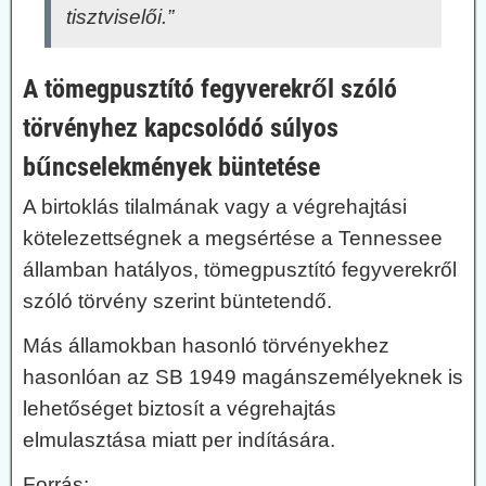
tisztviselői.”
A tömegpusztító fegyverekről szóló
törvényhez kapcsolódó súlyos
bűncselekmények büntetése
A birtoklás tilalmának vagy a végrehajtási
kötelezettségnek a megsértése a Tennessee
államban hatályos, tömegpusztító fegyverekről
szóló törvény szerint büntetendő.
Más államokban hasonló törvényekhez
hasonlóan az SB 1949 magánszemélyeknek is
lehetőséget biztosít a végrehajtás
elmulasztása miatt per indítására.
Forrás
: