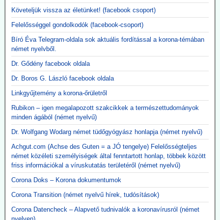
Követeljük vissza az életünket! (facebook csoport)
Felelősséggel gondolkodók (facebook-csoport)
Bíró Éva Telegram-oldala sok aktuális fordítással a korona-témában
német nyelvből.
Dr. Gődény facebook oldala
Dr. Boros G. László facebook oldala
Linkgyűjtemény a korona-őrületről
Rubikon – igen megalapozott szakcikkek a természettudományok
minden ágából (német nyelvű)
Dr. Wolfgang Wodarg német tüdőgyógyász honlapja (német nyelvű)
Achgut.com (Achse des Guten = a JÓ tengelye) Felelősségteljes
német közéleti személyiségek által fenntartott honlap, többek között
friss információkal a víruskutatás területéről (német nyelvű)
Corona Doks – Korona dokumentumok
Corona Transition (német nyelvű hírek, tudósítások)
Corona Datencheck – Alapvető tudnivalók a koronavírusról (német
nyelven)