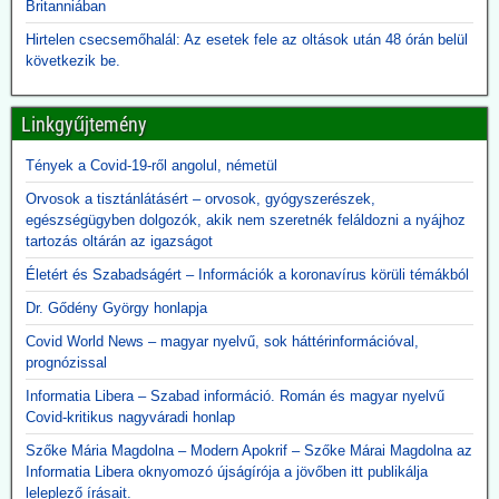
ebola-esetekre tekintettel - folytatják a Gavi finanszírozását. A
Britanniában
közbizalom Gavi általi visszaszerzéséről Rubio nem ejtett szót.
Hirtelen csecsemőhalál: Az esetek fele az oltások után 48 órán belül
következik be.
2026.06.09. 24.hu: A 300 milliárdért beszerzett,
használhatatlan lélegeztetőgépek tárolása eddig
2,3 milliárdba került
Linkgyűjtemény
A kormány felülvizsgálja a koronavírus idején beszerzett
Tények a Covid-19-ről angolul, németül
lélegeztetőgépek ügyét. A járvány alatt közel 300 milliárd forint
értékben szerzett be gépeket az Orbán-kormány annak ellenére,
Orvosok a tisztánlátásért – orvosok, gyógyszerészek,
hogy a szakmai szervezetek világossá tették, hogy nincs elég
egészségügyben dolgozók, akik nem szeretnék feláldozni a nyájhoz
ember ennyi gép üzemeltetésére. A kormány felülvizsgálja az akkor
tartozás oltárán az igazságot
kötött szerződéseket, a vizsgálatot pedig a Külügyminisztérium
folytatja majd le, azonnali hatállyal.
Életért és Szabadságért – Információk a koronavírus körüli témákból
A használhatatlan lélegeztetőgépek tárolása is horribilis összegbe
Dr. Gődény György honlapja
került: több mint 2,3 milliárd forint volt eddig a raktárköltség.
Közzétevő: Teljesen mellékes, hogy volt-e (van-e) elég ember ennyi
Covid World News – magyar nyelvű, sok háttérinformációval,
gép üzemeltetésére. A gépek használata kontraproduktív, nem
prognózissal
gyógyítja az influenzás beteget, hanem sietteti, elősegíti halálukat.
Informatia Libera – Szabad információ. Román és magyar nyelvű
Erre több bejegyzésben felhívtuk a figyelmet. Beszerzésük egy célt
Covid-kritikus nagyváradi honlap
szolgált: a 120 milliárd lenyúlását. Ennyi volt a különbség a
gyárkapunál érvényes ár, és a magyar adófizető által kifizetett 300
Szőke Mária Magdolna – Modern Apokrif – Szőke Márai Magdolna az
milliárd között.
Informatia Libera oknyomozó újságírója a jövőben itt publikálja
A gépek vásárlása emellett hozzájárult a pszichoterrorhoz, ami
leleplező írásait.