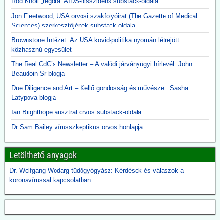
Rod Knoll „régóta” AIDS-disszidens substack-oldala
Jon Fleetwood, USA orvosi szakfolyóirat (The Gazette of Medical
Sciences) szerkesztőjének substack-oldala
Brownstone Intézet. Az USA kovid-politika nyomán létrejött
közhasznú egyesület
The Real CdC’s Newsletter – A valódi járványügyi hírlevél. John
Beaudoin Sr blogja
Due Diligence and Art – Kellő gondosság és művészet. Sasha
Latypova blogja
Ian Brighthope ausztrál orvos substack-oldala
Dr Sam Bailey vírusszkeptikus orvos honlapja
Letölthető anyagok
Dr. Wolfgang Wodarg tüdőgyógyász: Kérdések és válaszok a
koronavírussal kapcsolatban