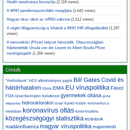
Health tanulmánya bizonyítja
(2,118 views)
kórokozókkal dolgoztak, és az Egyesült Államok biológiai
biztonsági feltételek mellett végzett tevékenységekre képezte ki az
A WHO pandémiaszerződés margójára
(1,642 views)
ukrán tudósokat.
Aki eddig ezt szóba hozta, megkapta jelzőjét: Alusipkás
Hogyan okoz rákot az mRNS-vakcina
(1,512 views)
összeesküvés-teoretikus.
A végén Magyarország is kihátrál a WHO IHR elfogadásából
(1,297
views)
2026.06.14. JonFleetwood.com: A CDC csöndben
beismeri, hogy a génszekvenálás önmagában
A nemzetközi (Pfizer) helyzet fokozódik: Olaszországban
följelentették Ursula von der Leyent és Albert Bourla Pfizer
nem bizonyítja a vírusátvitelt
vezérigazgatót
(1,266 views)
A CDC a legújabb USA kanyaróesetek kapcsán csöndben beismeri,
hogy a génszekvenálás eredményei önmagukban nem tekinthetők
elegendő bizonyítéknak a vírusátvitel mellett, mégha a genomok
Címkék
nagyon hasonlók is.
Mint tudjuk, az összes korlátozó intézkedés egyedül a PCR-
Bill Gates
Covid és
alkotmányos jogok
"Védőoltások"
AIDS
teszteken nyugodott.
EU víruspolitika
háttérhatalom
EMA
Fauci
Ebola
2026.06.12. unorthodoxy.substack.com: Amikor
gyermekek oltása
FDA
Great Barrington Nyilatkozat
görbe
megváltoztatták a járványos gyermekbénulás
hidroxiklorokin
Izrael
Karikó Katalin
koronavírus a
ellaposítás
koronavírus oltás
definícióját, hirtelen eltűnt a betegség. Érdekes,
médiában
kovid-hisztéria
ez pont egybeesett az oltások bevezetésével.
közegészségügyi statisztika
lezárások
A történet arról szól, hogy mi történt a definícióval 1955-ben, abban
magyar víruspolitika
madárinfluenza
majomhimlő
az évben, amikor Salk vakcináját bevezették. Ezt megelőzően a