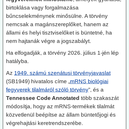
birtoklása vagy forgalmazása
bűncselekménynek minősülne. A törvény
nemcsak a magánszereplőket, hanem az
állami és helyi tisztviselőket is büntetné, ha
nem hajtanák végre a jogszabályt.
Ha elfogadják, a törvény 2026. július 1-jén lép
hatályba.
Az
1949. számú szenátusi törvényjavaslat
(SB1949) hivatalos címe „
mRNS biológiai
fegyverek tilalmáról szóló törvény
”, és a
Tennessee Code Annotated
több szakaszát
módosítja, hogy az mRNS-termékek tilalmát
közvetlenül beépítse az állam büntetőjogi és
végrehajtási keretrendszerébe.