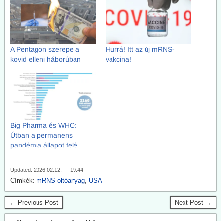
A Pentagon szerepe a
Hurrá! Itt az új mRNS-
kovid elleni háborúban
vakcina!
Big Pharma és WHO:
Útban a permanens
pandémia állapot felé
Updated: 2026.02.12. — 19:44
Címkék:
mRNS oltóanyag
,
USA
← Previous Post
Next Post →