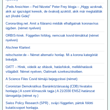
„Peds Ansichten – Ped Nézetei” Peter Frey blogja – „Higgy azoknak,
akik az igazságot keresik, de óvakodj azoktól, akik már megtalálták
azt (André Gide)”
Corona-blog.net. Amit a főáramú médiák elhallgatnak koronavírus
ügyben. (német nyelven)
ORBIS-hírek. Független hírblog, nemcsak kovid-témákkal (német
nyelven)
Alschner Klartext
reitschuster.de – Német alternatív honlap. Mi a korona kategóriát
linkeljük.
OATT – Hírek, videók az oltások, hatásfokok, mellékhatások
világából. Német nyelven, Oattmark szerkesztésében.
A Science Files Covid témájú bejegyzései (német)
Coronistan Demokratikus Banánköztársaság (CDB) hivatalos
honlapja | A szent klímaszék tagja | A 21/2030 ENSZ-határozat
támogatója (német ny.)
Swiss Policy Research (SPR) , svájci független, pártok fölötti
kutatócsoport honlapja.