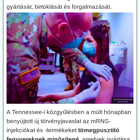
gyártását, birtoklását és forgalmazását.
A Tennessee-i közgyűlésben a múlt hónapban
benyújtott új törvényjavaslat az mRNS-
injekciókat és -termékeket
tömegpusztító
fegyvereknek minősítené
, amelyek gyártása,