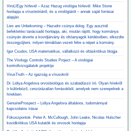
ViroLIEgy hírlevél – Azaz Hazug virológia hírlevél. Mike Stone
honlapja a vírusteóriáról, és a virológiáról – annak saját forrásai
alapján.
Lies are Unbekoming – Hazudni csúnya dolog. Egy ausztrál
befektetési tanácsadó honlapja, aki, miután rájött, hogy kormánya
csúnyán átverte a kovidjárvány és oltóanyagok kérdésében, elkezdte
összegyűjteni, milyen témákban vezeti félre a népet a kormány.
Igor Csudov, USA matematikus, vállalkozó és oltáskritikus blogja
The Virology Controls Studies Project – A virológiai
kontrollvizsgálatok projektje
VirusTruth – Az igazság a vírusokról
Dr. Lidiya Angelova orvosbiológus és szabadúszó író. Olyan hírekről
ír különböző, cenzúrázatlan forrásokból, amelyek nem szerepelnek a
hírekben.
GenuineProspect – Lidiya Angelova általános, tudománnyal
kapcsolatos írásai
Fókuszpontok. Peter A. McCullough, John Leake, Nicolas Hulscher
kovidkritikus USA kutatók és orvosok honlapja