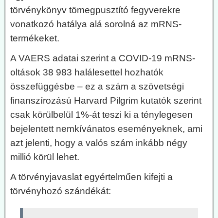
törvénykönyv tömegpusztító fegyverekre
vonatkozó hatálya alá sorolná az mRNS-
termékeket.
A VAERS adatai szerint a COVID-19 mRNS-
oltások 38 983 halálesettel hozhatók
összefüggésbe – ez a szám a szövetségi
finanszírozású Harvard Pilgrim kutatók szerint
csak körülbelül 1%-át teszi ki a ténylegesen
bejelentett nemkívánatos eseményeknek, ami
azt jelenti, hogy a valós szám inkább négy
millió körül lehet.
A törvényjavaslat egyértelműen kifejti a
törvényhozó szándékát: