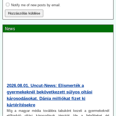
Notify me of new posts by email.
News
2026.08.01. Uncut-News: Elismerték a
gyermekeknél bekövetkezett súlyos oltási
károsodásokat. Dánia milliókat fizet ki
kártérítésekre
Míg a magyar média továbbra tabuként kezeli a gyermekeknél
előforduló oltási károsodások témáját (de a felnőtteket ért
károsodásokét is), a dán közszolgálati műsorszolgáltató DR
(Danmarks Radio) vitát indít erről. Egy gyermekorvos, aki maga is