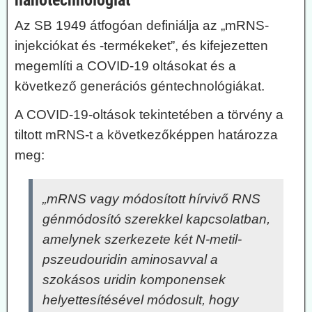
nanotechnológiát
Az SB 1949 átfogóan definiálja az „mRNS-
injekciókat és -termékeket”, és kifejezetten
megemlíti a COVID-19 oltásokat és a
következő generációs géntechnológiákat.
A COVID-19-oltások tekintetében a törvény a
tiltott mRNS-t a következőképpen határozza
meg:
„mRNS vagy módosított hírvivő RNS
génmódosító szerekkel kapcsolatban,
amelynek szerkezete két N-metil-
pszeudouridin aminosavval a
szokásos uridin komponensek
helyettesítésével módosult, hogy