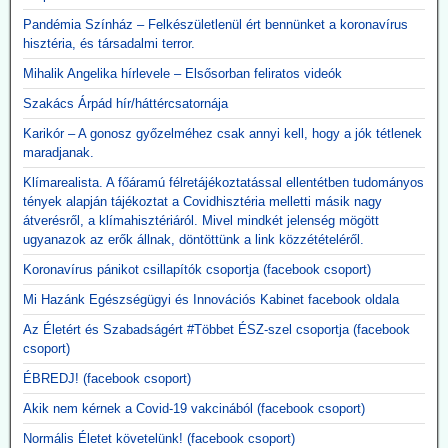
aztán ahhoz vezetett, hogy az emberek önként sorba álltak, hogy
Pandémia Színház – Felkészületlenül ért bennünket a koronavírus
fölvehessék a génterápiás oltást.
hisztéria, és társadalmi terror.
2026.05.12. JonFletwood.com: A Moderna
Mihalik Angelika hírlevele – Elsősorban feliratos videók
megerősítette, hogy új mRNS-bázisú
Szakács Árpád hír/háttércsatornája
influenzaoltása hatszor több súlyos mellékhatást
Karikór – A gonosz győzelméhez csak annyi kell, hogy a jók tétlenek
okoz
maradjanak.
A New England Journal of Medicine által nemrég közzétett, 3. szintű
tanulmány megerősítette, hogy a Moderna kísérleti mRNS-alapú
Klímarealista. A főáramú félretájékoztatással ellentétben tudományos
szezonális influenzaoltóanyaga, az mRNA-1010, a szokásos
tények alapján tájékoztat a Covidhisztéria melletti másik nagy
influenzaoltásokhoz képest körülbelül hatszor gyakrabban okozott
átverésről, a klímahisztériáról. Mivel mindkét jelenség mögött
súlyos, rövid távú mellékhatásokat, miközben a tünetekkel járó,
ugyanazok az erők állnak, döntöttünk a link közzétételéről.
PCR-rel igazolt influenzaszerű megbetegedések számának abszolút
Koronavírus pánikot csillapítók csoportja (facebook csoport)
csökkenése kevesebb mint egy százalékpont volt.
Közzétevő: A szlogen az ellenkezőjére fordult.
Mi Hazánk Egészségügyi és Innovációs Kabinet facebook oldala
"Hatástalan és ártalmas."
Az Életért és Szabadságért #Többet ÉSZ-szel csoportja (facebook
csoport)
ÉBREDJ! (facebook csoport)
Akik nem kérnek a Covid-19 vakcinából (facebook csoport)
Normális Életet követelünk! (facebook csoport)