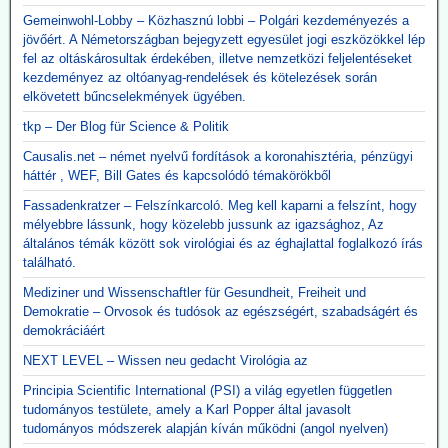
Gemeinwohl-Lobby – Közhasznú lobbi – Polgári kezdeményezés a
jövőért. A Németországban bejegyzett egyesület jogi eszközökkel lép
fel az oltáskárosultak érdekében, illetve nemzetközi feljelentéseket
kezdeményez az oltóanyag-rendelések és kötelezések során
elkövetett bűncselekmények ügyében.
tkp – Der Blog für Science & Politik
Causalis.net – német nyelvű fordítások a koronahisztéria, pénzügyi
háttér , WEF, Bill Gates és kapcsolódó témakörökből
Fassadenkratzer – Felszínkarcoló. Meg kell kaparni a felszínt, hogy
mélyebbre lássunk, hogy közelebb jussunk az igazsághoz, Az
általános témák között sok virológiai és az éghajlattal foglalkozó írás
található.
Mediziner und Wissenschaftler für Gesundheit, Freiheit und
Demokratie – Orvosok és tudósok az egészségért, szabadságért és
demokráciáért
NEXT LEVEL – Wissen neu gedacht Virológia az
Principia Scientific International (PSI) a világ egyetlen független
tudományos testülete, amely a Karl Popper által javasolt
tudományos módszerek alapján kíván működni (angol nyelven)